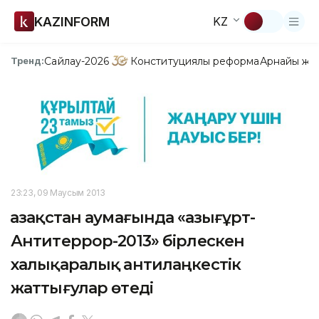
KAZINFORM
KZ
Сайлау-2026
Конституциялық реформа
Арнайы жо
Тренд:
23:23, 09 Маусым 2013
Қазақстан аумағында «Қазығұрт-
Антитеррор-2013» бірлескен
халықаралық антилаңкестік
жаттығулар өтеді