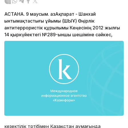
АСТАНА. 9 маусым. ҚазАқпарат - Шанхай
ынтымақтастығы ұйымы (ШЫҰ) Өңірлік
антитеррористік құрылымы Кеңесінің 2012 жылғы
14 қыркүйектегі №289-ыншы шешіміне сәйкес,
кезектілік тәртібімен Қазақстан аумағында