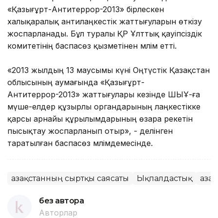
«Қазығұрт-Антитеррор-2013» бірлескен
халықаралық антилаңкестік жаттығуларын өткізу
жоспарланады. Бұл туралы ҚР Ұлттық қауіпсіздік
комитетінің баспасөз қызметінен мәлім етті.
«2013 жылдың 13 маусымы күні Оңтүстік Қазақстан
облысының аумағында «Қазығұрт-
Антитеррор-2013» жаттығулары кезінде ШЫҰ-ға
мүше-елдер құзырлы органдарының лаңкестікке
қарсы арнайы құрылымдарының өзара әрекетін
пысықтау жоспарланып отыр», - делінген
таратылған баспасөз мәлімдемесінде.
Қазақстанның сыртқы саясаты
Ықпалдастық
Қаза
без автора
Авторлар