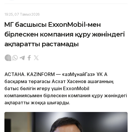
19:25, 07 Тамыз 2026
ҚМГ басшысы ExxonMobil-мен
бірлескен компания құру жөніндегі
ақпаратты растамады
АСТАНА. KAZINFORM — «ҚазМұнайГаз» ҰК АҚ
басқарма төрағасы Асхат Хасенов Қашағанның
батыс бөлігін игеру үшін ExxonMobil
компаниясымен бірлескен компания құру жөніндегі
ақпаратты жоққа шығарды.