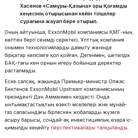
Хасенов «Самұрық-Қазына» қоры Қоғамдық
кеңесінің отырысынан кейін тілшілер
сұрағына жауап бере отырып.
Оның айтуынша, ExxonMobil компаниясы ҚМГ-ның
көптен бергі сенімді серіктесі. Ұлттық компания
онымен технологияларды дамыту жөнінде
бірқатар келісімге қол қойған. Дегенмен, шетелдік
БАҚ-тағы кен орнын игеру бойынша деректер
расталмады.
Еске салсақ, жақында Премьер-министр Олжас
Бектенов ExxonMobil Upstream компаниясының
президенті Дэн Амманмен кездесті. Онда
ынтымақтастықтың өзекті мәселелері және мұнай-
газ саласындағы бірлескен жобаларды жүзеге
асыру барысы, сондай-ақ инвестициялық өзара іс-
қимылды кеңейту
перспективалары талқыланды
.