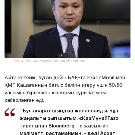
Фото: Солтан Жексенбеков / Kazinform
Айта кетейік, бұған дейін БАҚ-та ExxonMobil мен
ҚМГ Қашағанның батыс бөлігін игеру үшін 50/50
үлесімен бірлескен кәсіпорын құрылатыны
хабарланған еді.
- Бұл ақпарат шындыққа жанаспайды. Бұл
жаңалықты оқып шықтым. «ҚазМұнайГаз»
тарапынан Bloomberg-те жазылған
мәліметті растамаймын, - деді Асхат