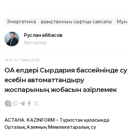
Энергетика
Қазақстанның сыртқы саясаты
Мұна
Руслан Ғаббасов
Авторлар
16:22, 07 Тамыз 2026
ОА елдері Сырдария бассейнінде су
есебін автоматтандыру
жоспарының жобасын әзірлемек
АСТАНА. KAZINFORM – Түркістан қаласында
Орталық Азияның Мемлекетаралық су