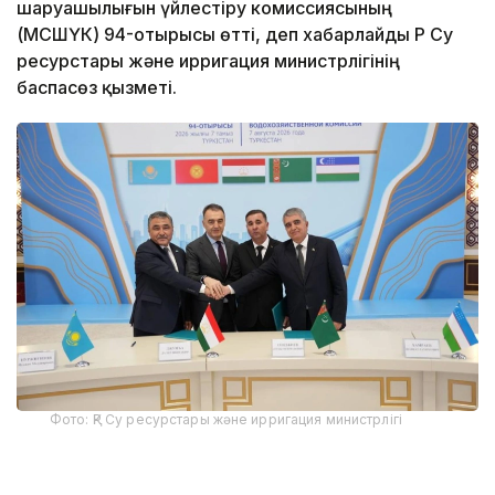
шаруашылығын үйлестіру комиссиясының
(МСШҮК) 94-отырысы өтті, деп хабарлайды ҚР Су
ресурстары және ирригация министрлігінің
баспасөз қызметі.
Фото: ҚР Су ресурстары және ирригация министрлігі
Іс-шараға ҚР Су ресурстары және ирригация