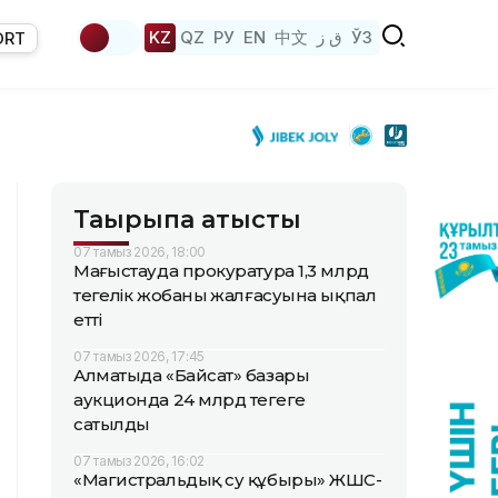
KZ
QZ
РУ
EN
中文
ق ز
ЎЗ
ORT
Тақырыпқа қатысты
07 тамыз 2026, 18:00
Маңғыстауда прокуратура 1,3 млрд
теңгелік жобаның жалғасуына ықпал
етті
07 тамыз 2026, 17:45
Алматыда «Байсат» базары
аукционда 24 млрд теңгеге
сатылды
07 тамыз 2026, 16:02
«Магистральдық су құбыры» ЖШС-