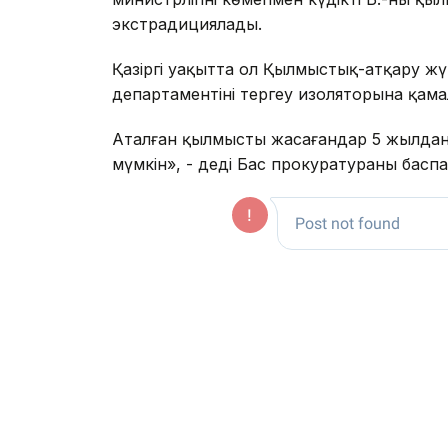
экстрадициялады.
Қазіргі уақытта ол Қылмыстық-атқару ж
департаментінің тергеу изоляторына қам
Аталған қылмысты жасағандар 5 жылдан
мүмкін», - деді Бас прокуратураның басп