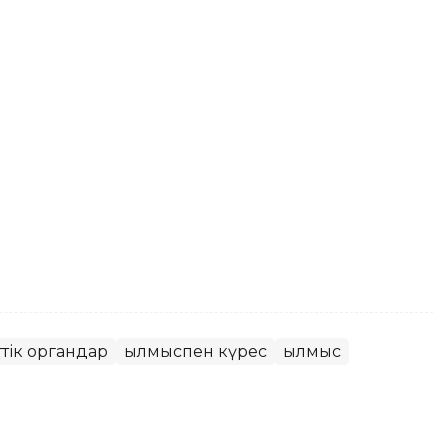
тік органдар
Қылмыспен күрес
Қылмыс