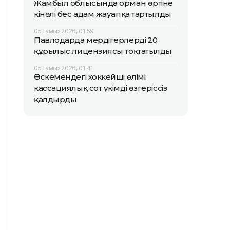
Жамбыл облысында орман өртіне
кінәлі бес адам жауапқа тартылды
05 тамыз 2026, 01:59
Павлодарда мердігерлердің 20
құрылыс лицензиясы тоқтатылды
05 тамыз 2026, 01:41
Өскемендегі хоккейші өлімі:
кассациялық сот үкімді өзгеріссіз
қалдырды