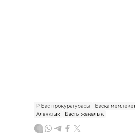
ҚР Бас прокуратурасы
Басқа мемлекет
Алаяқтық
Басты жаңалық