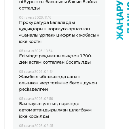
нің бұрынғы басшысы 6 жыл 8 айға
сотталды
06 тамыз 2026, 11:16
Прокуратура балалардың
құқықтарын қорғауға арналған
«Саналы ұрпақ» цифрлық жобасын
іске қосты
05 тамыз 2026, 13:54
Елімізде рақымшылықпен 1 300-
ден астам сотталған босатылды
05 тамыз 2026, 04:34
Жамбыл облысында сатып
алынған жер теліміне бөтен дүкен
рәсімделген
05 тамыз 2026, 02:59
Баянауыл ұлттық паркінде
автоматтандырылған шлагбаум
іске қосылды
05 тамыз 2026, 02:45