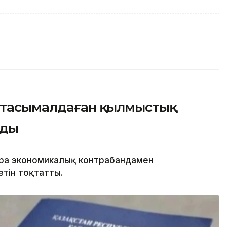
з тасымалдаған қылмыстық
лды
ра экономикалық контрабандамен
тін тоқтатты.