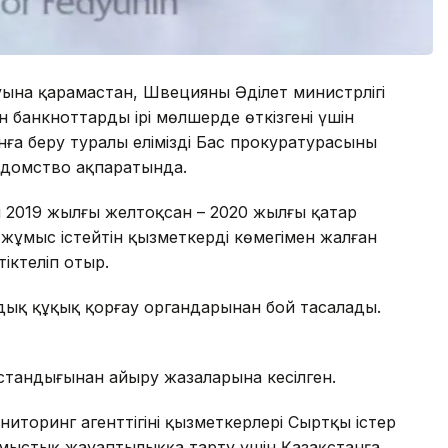
ына қарамастан, Швецияның Әділет министрлігі
н банкноттарды ірі мөлшерде өткізгені үшін
ға беру туралы еліміздің Бас прокуратурасының
ведомство ақпаратында.
 2019 жылғы желтоқсан – 2020 жылғы қаңтар
 жұмыс істейтін қызметкердің көмегімен жалған
іктеліп отыр.
ндық құқық қорғау органдарынан бой тасалады.
бостандығынан айыру жазаларына кесілген.
торинг агенттігінің қызметкерлері Сыртқы істер
қылмыстық жауаптылыққа тарту үшін Қазақстанға