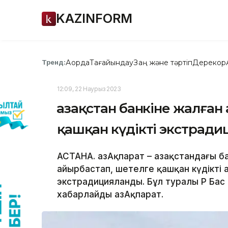
KAZINFORM
Ақорда
Тағайындау
Заң және тәртіп
Дерекқор
Тренд:
12:09, 22 Наурыз 2023
Қазақстан банкіне жалған
қашқан күдікті экстрад
АСТАНА. ҚазАқпарат – Қазақстандағы 
айырбастап, шетелге қашқан күдікті
экстрадицияланды. Бұл туралы ҚР Бас
хабарлайды ҚазАқпарат.