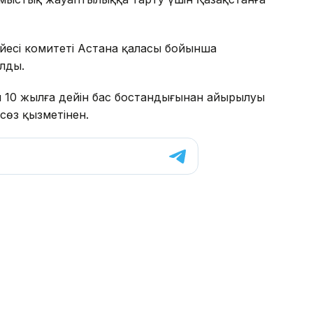
үйесі комитеті Астана қаласы бойынша
алды.
 10 жылға дейін бас бостандығынан айырылуы
асөз қызметінен.