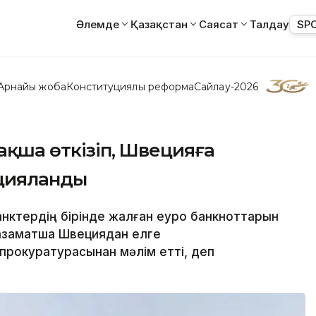
Әлемде
Қазақстан
Саясат
Талдау
SP
Арнайы жоба
Конституциялық реформа
Сайлау-2026
 ақша өткізіп, Швецияға
ицияланды
банктердің бірінде жалған еуро банкноттарын
 азаматша Швециядан елге
 прокуратурасынан мәлім етті, деп