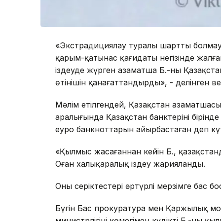
«Экстрадициялау туралы шарттың болмау
қарым-қатынас қағидаты негізінде жалға
іздеуде жүрген азаматша Б.-ны Қазақстан
өтінішін қанағаттандырды», - делінген 
Мәлім етілгендей, Қазақстан азаматшасы
аралығында Қазақстан банктерінің бірінде
еуро банкноттарын айырбастаған деп күт
«Қылмыс жасағаннан кейін Б., қазақста
Оған халықаралық іздеу жарияланды.
Оның серіктестері әртүрлі мерзімге бас 
Бүгін Бас прокуратура мен Қаржылық мони
министрлігінің көмегімен күдікті Б.-ны 