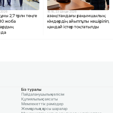
 2026
16:16, 23 Шілде 2026
ұны 2,7 трлн теңге
Қазақстандағы рақымшылық:
80 жоба
кімдердің айыппұлы кешіріліп,
лардың
қандай істер тоқтатылды
нда
Біз туралы
Пайдаланушылық келiciм
Құпиялылық саясаты
Мемлекеттік рәміздер
Жемқорлыққа қарсы шаралар