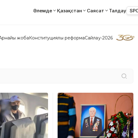
Әлемде
Қазақстан
Саясат
Талдау
SP
Арнайы жоба
Конституциялық реформа
Сайлау-2026