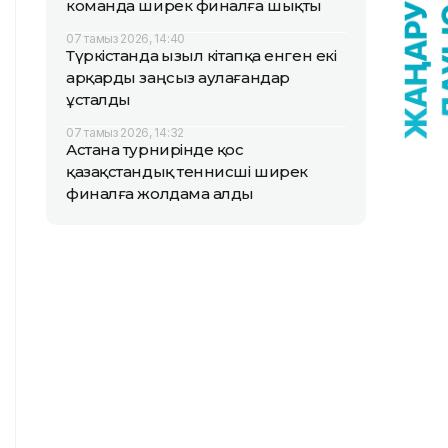
команда ширек финалға шықты
07 тамыз 2026, 14:40
Түркістанда Қызыл кітапқа енген екі
арқарды заңсыз аулағандар
ұсталды
07 тамыз 2026, 14:32
Астана турнирінде қос
қазақстандық теннисші ширек
финалға жолдама алды