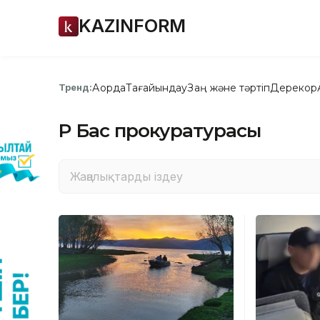
KAZINFORM
Ақорда
Тағайындау
Заң және тәртіп
Дерекқор
Тренд:
ҚР Бас прокуратурасы