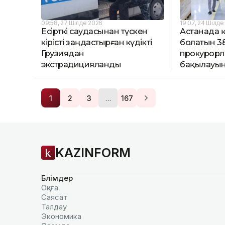
09:58, 27 Шілде 2026
19:07, 24 Шілде
Есірткі саудасынан түскен
Астанада қ
кірісті заңдастырған күдікті
болатын 3
Грузиядан
прокурор
экстрадицияланды
бақылауы
…
1
2
3
167
KAZINFORM
Бөлімдер
Оқиға
Саясат
Талдау
Экономика