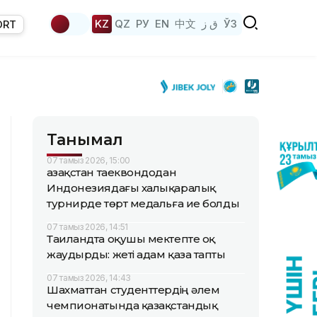
KZ
QZ
РУ
EN
中文
ق ز
ЎЗ
ORT
Танымал
07 тамыз 2026, 15:00
Қазақстан таеквондодан
Индонезиядағы халықаралық
турнирде төрт медальға ие болды
07 тамыз 2026, 14:51
Таиландта оқушы мектепте оқ
жаудырды: жеті адам қаза тапты
07 тамыз 2026, 14:43
Шахматтан студенттердің әлем
чемпионатында қазақстандық