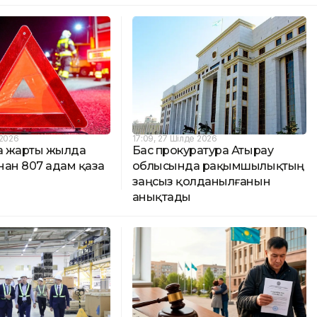
 2026
17:09, 27 Шілде 2026
да жарты жылда
Бас прокуратура Атырау
нан 807 адам қаза
облысында рақымшылықтың
заңсыз қолданылғанын
анықтады