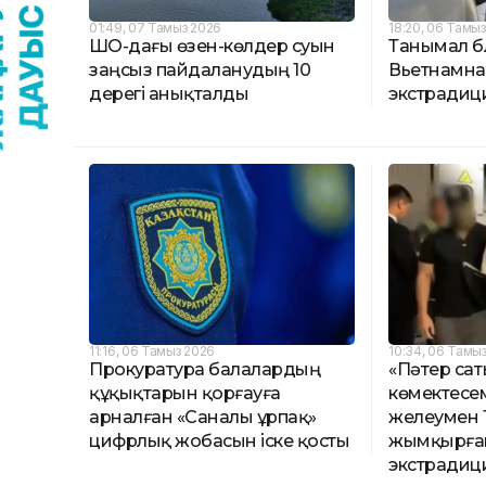
01:49, 07 Тамыз 2026
18:20, 06 Тамы
ШҚО-дағы өзен-көлдер суын
Танымал бл
заңсыз пайдаланудың 10
Вьетнамн
дерегі анықталды
экстрадиц
11:16, 06 Тамыз 2026
10:34, 06 Тамы
Прокуратура балалардың
«Пәтер сат
құқықтарын қорғауға
көмектесем
арналған «Саналы ұрпақ»
желеумен 
цифрлық жобасын іске қосты
жымқырған
экстрадиц