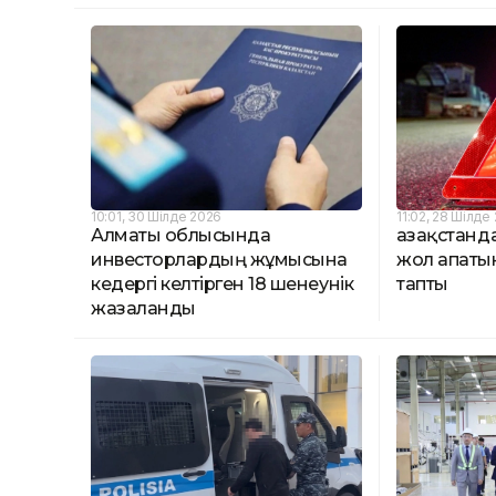
10:01, 30 Шілде 2026
11:02, 28 Шілде
Алматы облысында
Қазақстан
инвесторлардың жұмысына
жол апаты
кедергі келтірген 18 шенеунік
тапты
жазаланды