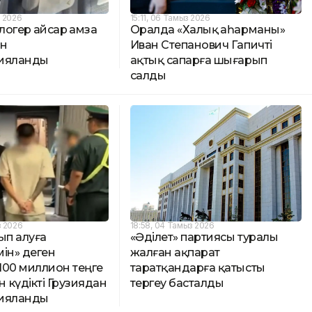
з 2026
15:11, 06 Тамыз 2026
огер Қайсар Қамза
Оралда «Халық Қаһарманы»
ан
Иван Степанович Гапичті
ияланды
ақтық сапарға шығарып
салды
з 2026
18:58, 04 Тамыз 2026
ып алуға
«Әділет» партиясы туралы
ін» деген
жалған ақпарат
100 миллион теңге
таратқандарға қатысты
 күдікті Грузиядан
тергеу басталды
ияланды