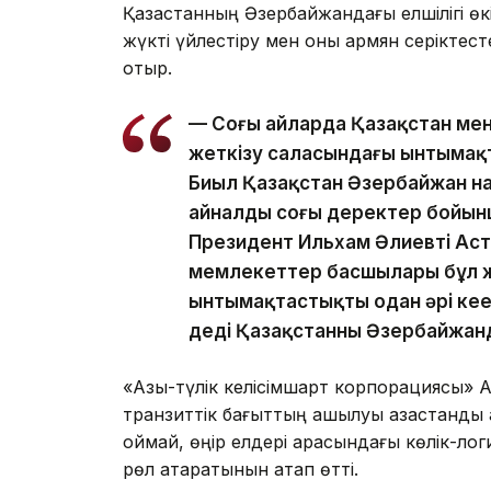
Қазақстанның Әзербайжандағы елшілігі өкі
жүкті үйлестіру мен оны армян серіктесте
отыр.
— Соңғы айларда Қазақстан ме
жеткізу саласындағы ынтымақт
Биыл Қазақстан Әзербайжан нар
айналды соңғы деректер бойынша
Президент Ильхам Әлиевтің Ас
мемлекеттер басшылары бұл жет
ынтымақтастықты одан әрі кеңей
деді Қазақстанның Әзербайжанд
«Азық-түлік келісімшарт корпорациясы»
транзиттік бағыттың ашылуы қазақстандық
қоймай, өңір елдері арасындағы көлік-л
рөл атқаратынын атап өтті.