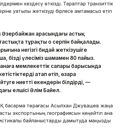
лдерімен кездесу өткізді. Тараптар транзиттік
ріне уақтылы жеткізуді бірлесе қамтамасыз етіп
н Әзербайжан арасындағы астық
астықта тұрақты оң серпін байқалады.
ығына негізгі бидай жеткізушіге
, біздің үлесіміз шамамен 80 пайыз.
танаға мемлекеттік сапары барысында
істіктерді атап өтіп, өзара
туге ниетті екендерін білдірді, —
ағы елшісі Әлім Байел.
 АҚ басқарма төрағасы Асылхан Джувашев жаңа
 астық экспортының географиясын кеңейтіп қана
огистикалық байланыстарды дамытуда маңызды