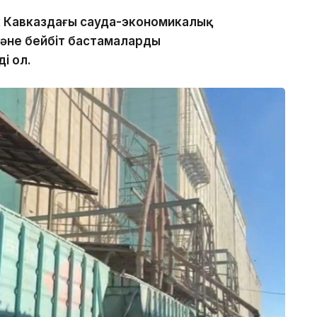
ік Кавказдағы сауда-экономикалық
әне бейбіт бастамаларды
і ол.