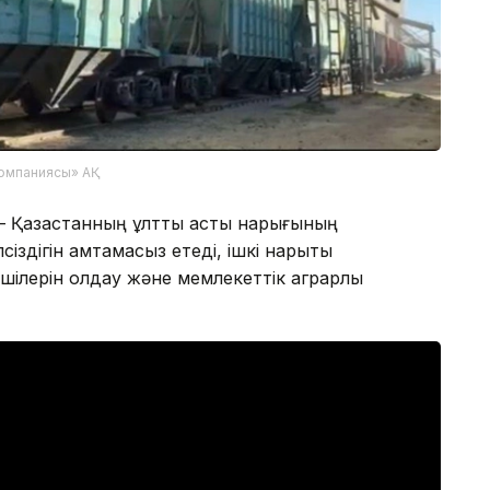
омпаниясы» АҚ
 Қазақстанның ұлттық астық нарығының
сіздігін қамтамасыз етеді, ішкі нарықты
ілерін қолдау және мемлекеттік аграрлық