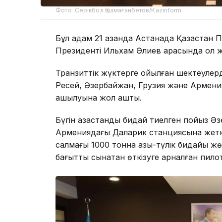
Фото: Серікбол Қошмағанбетов/Kazinform
Бұл қадам 21 қазанда Астанада Қазақста
Президенті Ильхам Әлиев арасында қол ж
Транзиттік жүктерге қойылған шектеулер
Ресей, Әзербайжан, Грузия және Армен
ашылуына жол ашты.
Бүгін қазақстандық бидай тиелген пойыз 
Армениядағы Даларик станциясына жеткіз
салмағы 1000 тонна азық-түлік бидайы жө
бағытты сынақтан өткізуге арналған пилот