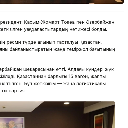
н Президенті Қасым-Жомарт Тоқаев пен Әзербайжан
еткізілген уағдаластықтардың нәтижесі болды.
дің ресми түрде алынып тасталуы Қазақстан,
ияны байланыстыратын жаңа теміржол бағытының
Әзербайжан шекарасынан өтті. Алдағы күндері жүк
іледі. Қазақстаннан барлығы 15 вагон, жалпы
нелтілген. Бұл жеткізілім — жаңа логистикалық
тық партия.