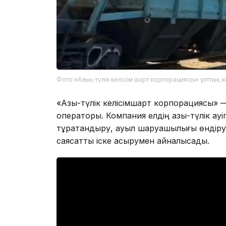
Фото:«Азық-түлік келісім шарт корпорациясы» ұлттық к
«Азық-түлік келісімшарт корпорациясы» —
операторы. Компания елдің азық-түлік қауіп
тұрақтандыру, ауыл шаруашылығы өндіруш
саясатты іске асырумен айналысады.