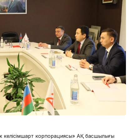
ік келісімшарт корпорациясы» АҚ басшылығы