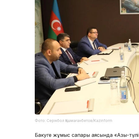
Фото: Серікбол Қошмағанбетов/Kazinform
Бакуге жұмыс сапары аясында «Азық-түл