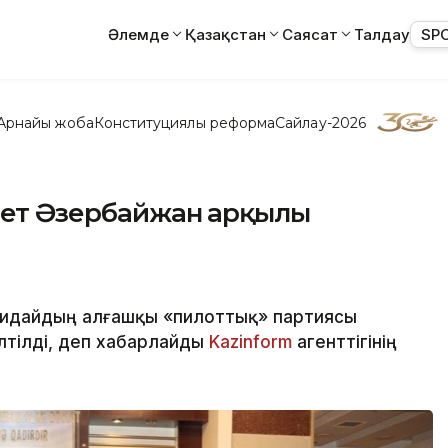
Әлемде
Қазақстан
Саясат
Талдау
SP
Арнайы жоба
Конституциялық реформа
Сайлау-2026
 рет Әзербайжан арқылы
бидайдың алғашқы «пилоттық» партиясы
тілді, деп хабарлайды
Kazinform
агенттігінің