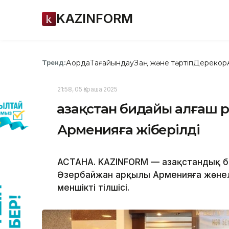
KAZINFORM
Ақорда
Тағайындау
Заң және тәртіп
Дерекқор
Тренд:
21:58, 05 Қараша 2025
Қазақстан бидайы алғаш
Арменияға жіберілді
АСТАНА. KAZINFORM — Қазақстандық 
Әзербайжан арқылы Арменияға жөнел
меншікті тілшісі.