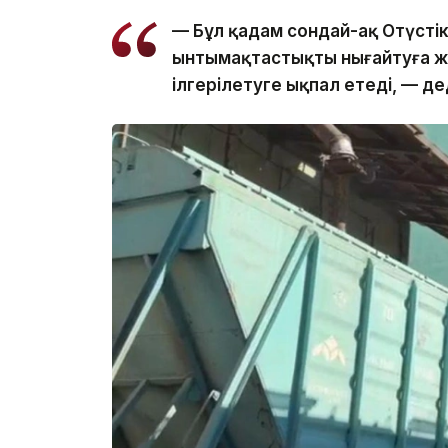
— Бұл қадам сондай-ақ Оңтүст
ынтымақтастықты нығайтуға ж
ілгерілетуге ықпал етеді, — дед