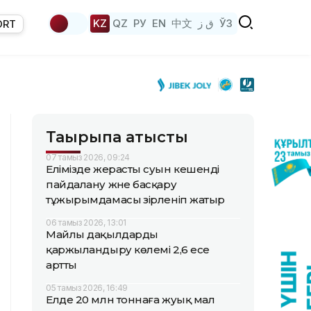
KZ
QZ
РУ
EN
中文
ق ز
ЎЗ
ORT
Тақырыпқа қатысты
07 тамыз 2026, 09:24
Елімізде жерасты суын кешенді
пайдалану және басқару
тұжырымдамасы әзірленіп жатыр
06 тамыз 2026, 13:01
Майлы дақылдарды
қаржыландыру көлемі 2,6 есе
артты
05 тамыз 2026, 16:49
Елде 20 млн тоннаға жуық мал