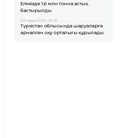
Елімізде 1,6 млн тонна астық
бастырылды
04 тамыз 2026, 09:45
Түркістан облысында шаруаларға
арналған оқу орталығы құрылады