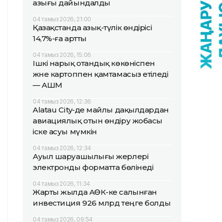
азығы дайындалды
04 тамыз 2026, 21:00
Қазақстанда азық-түлік өндірісі
14,7%-ға артты
04 тамыз 2026, 15:06
Ішкі нарық отандық көкөніспен
және картоппен қамтамасыз етіледі
— АШМ
04 тамыз 2026, 12:36
Alatau City-де майлы дақылдардан
авиациялық отын өндіру жобасы
іске асуы мүмкін
04 тамыз 2026, 12:34
Ауыл шаруашылығы жерлері
электронды форматта бөлінеді
04 тамыз 2026, 11:34
Жарты жылда АӨК-ке салынған
инвестиция 926 млрд теңге болды
04 тамыз 2026, 09:54