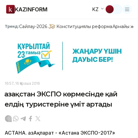
KAZINFORM
KZ
Сайлау-2026
Конституциялық реформа
Арнайы жо
Тренд:
16:57, 16 Қараша 2016
Қазақстан ЭКСПО көрмесінде қай
елдің туристеріне үміт артады
АСТАНА. ҚазАқпарат - «Астана ЭКСПО-2017»