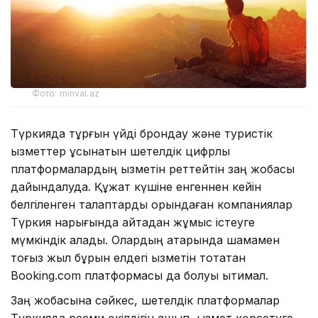
Фото: minval.az
Түркияда тұрғын үйді брондау және туристік
қызметтер ұсынатын шетелдік цифрлық
платформалардың қызметін реттейтін заң жобасы
дайындалуда. Құжат күшіне енгеннен кейін
белгіленген талаптарды орындаған компаниялар
Түркия нарығында қайтадан жұмыс істеуге
мүмкіндік алады. Олардың қатарында шамамен
тоғыз жыл бұрын елдегі қызметін тоқтатқан
Booking.com платформасы да болуы ықтимал.
Заң жобасына сәйкес, шетелдік платформалар