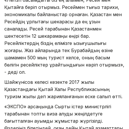
Қытайға беріп отырмыз. Ресеймен тығыз тарихи,
экономикалық байланыстар орнаған. Қазақстан мен
Ресейдің құрлықтағы шекарасы да ең ұзын
саналады. Ресей тарабынан Қазақстанмен
шектесетін 12 шекарамаңы өңірі бар.
Ресейліктердің біздің елімізге қызығушылығы
жоғары. Жаз айларында тек Бурабайдың өзіне
шамамен 500 мың турист келсе, оның басым
бөлігін ресейліктер құрайтындығын көріп отырмыз»,
- деді ол.
Шайжүнісов келесі кезекте 2017 жылы
Қазақстандағы Қытай Халық Республикасының
туризм жылы деп жарияланғанын еске салып өтті.
«ЭКСПО» қарсаңында Сыртқы істер министрлігі
тарабынан топтық виза алуды жеңілдетуге
бағытталған ауқымды жұмыстар жүргізілді.
Өздеріңіз білетіндей, оған дейін Қытай азаматтары