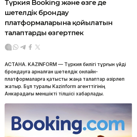
Түркия Booking және өзге де
шетелдік брондау
платформаларына қойылатын
талаптарды өзгертпек
АСТАНА. KAZINFORM — Түркия билігі тұрғын үйді
брондауға арналған шетелдік онлайн-
платформаларға қатысты жаңа талаптар әзірлеп
жатыр. Бұл туралы Kazinform агенттігінің
Анкарадағы меншікті тілшісі хабарлады.