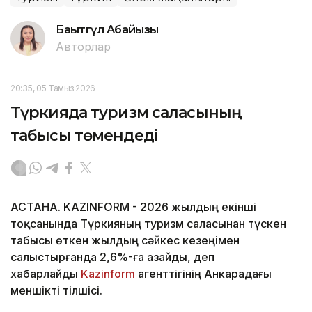
Бақытгүл Абайқызы
Авторлар
20:35, 05 Тамыз 2026
Түркияда туризм саласының
табысы төмендеді
АСТАНА. KAZINFORM - 2026 жылдың екінші
тоқсанында Түркияның туризм саласынан түскен
табысы өткен жылдың сәйкес кезеңімен
салыстырғанда 2,6%-ға азайды, деп
хабарлайды
Kazinform
агенттігінің Анкарадағы
меншікті тілшісі.