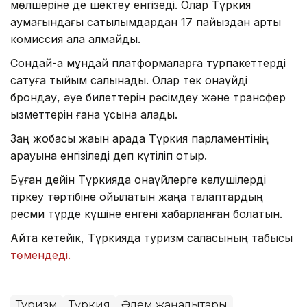
мөлшеріне де шектеу енгізеді. Олар Түркия
аумағындағы сатылымдардан 17 пайыздан артық
комиссия ала алмайды.
Сондай-ақ мұндай платформаларға турпакеттерді
сатуға тыйым салынады. Олар тек қонақүйді
брондау, әуе билеттерін рәсімдеу және трансфер
қызметтерін ғана ұсына алады.
Заң жобасы жақын арада Түркия парламентінің
қарауына енгізіледі деп күтіліп отыр.
Бұған дейін Түркияда қонақүйлерге келушілерді
тіркеу тәртібіне қойылатын жаңа талаптардың
ресми түрде күшіне енгені хабарланған болатын.
Айта кетейік, Түркияда туризм саласының табысы
төмендеді.
Туризм
Түркия
Әлем жаңалықтары