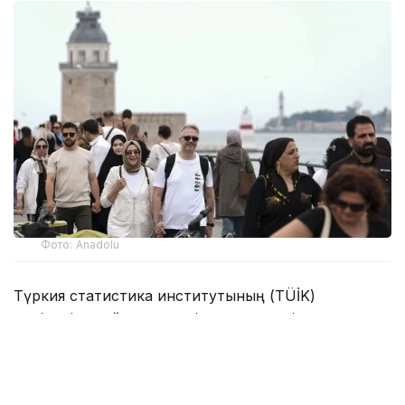
Фото: Anadolu
Түркия статистика институтының (TÜİK)
мәліметіне сәйкес, есепті кезеңде елдің туризмнен
түскен кірісі 15,865 млрд АҚШ доллары болды.
Туристік түсімнің негізгі бөлігі — 15,656 млрд
доллар — шетелдік туристер есебінен қалыптасты.