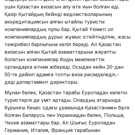
үшін Қазақстан визасын алу өте қиын болған еді.
Қазір Қытайдың бейінді ведомстволарының
аккредитациясын алған қытайлық туристік
компаниялардың пулы бар. Қытай Үкіметі ол
компаниялардың дұрыс жұмыс істейтіндігіне, жақсы
тәжірибесі барлығына кепіл береді. Ал Қазақстан
визасын алған Қытай азаматтарына жауапты
болатын компаниялар біздің мемлекеттік
органдарға өтінім жібереді. Осыдан кейін 20-дан
50-ге дейінгі адамға топтық виза рәсімделеді»,-
деді департамент директоры.
Мұнан бөлек, Қазақстан тарабы Еуропадан келетін
туристерге де үміт артады. Олардың қатарында
бұрынғы Кеңес одағы құрамында Қазақстанмен бірге
болған Беларусь пен Украинадан бөлек, Польша,
Чехия азаматтары бар. Ал Шығыс Еуропадан
Германия, Италия, Франция тарабынан