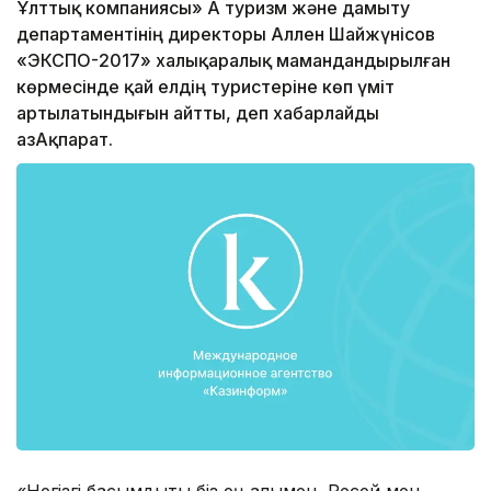
Ұлттық компаниясы» АҚ туризм және дамыту
департаментінің директоры Аллен Шайжүнісов
«ЭКСПО-2017» халықаралық мамандандырылған
көрмесінде қай елдің туристеріне көп үміт
артылатындығын айтты, деп хабарлайды
ҚазАқпарат.
«Негізгі басымдықты біз ең алымен, Ресей мен