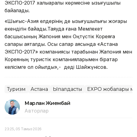
ЭКСПО-2017 халықаралық көрмесіне қызығушылық
байқалады.
«Шығыс-Азия елдерінің де қызығушылығы жоғары
екендігін байқадық.Таяуда ғана Мемлекет
басшысының Жапония мен Оңтүстік Кореяға
сапары аяқталды. Осы сапар аясында «Астана
ЭКСПО-2017» компаниясы тарабынан Жапония мен
Кореяның туристік компанияларымен бірқатар
келісімге қол қойылды»,- деді Шайжүнісов.
Туризм
Астана
Ықпалдастық
EXPO жобалары ме
Марлан Жиембай
Авторлар
23:25, 05 Тамыз 2026