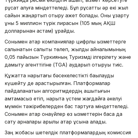
Түркияда ресми өкілдігін ашып, қызмет көрсетуге
рұқсат алуға міндеттеледі. Бұл рұқсатты әр екі жыл
сайын жаңартып отыру қажет болады. Оны ұзарту
құны 5 миллион түрік лирасын (105 мың АҚШ
долларынан астам) құрайды.
Сонымен қатар компаниялар цифрлық қызметтерге
салынатын салықты төлеп, жылдық айналымының
0,05 пайызын Түркияның Туризмді ілгерілету және
дамыту агенттігіне (TGA) аударып отыруы тиіс.
Құжатта нарықтағы бәсекелестікті бақылауды
күшейту де қарастырылған. Платформалар
пайдаланатын алгоритмдердің ашықтығын
қамтамасыз етіп, нарықта үстем жағдайға әкелуі
мүмкін тәжірибелерден бас тартуға міндеттеледі.
Сонымен қатар қонақүйлер өз қызметтерін басқа да
сату арналары арқылы қатар ұсына алады.
Заң жобасы шетелдік платформалардың комиссия