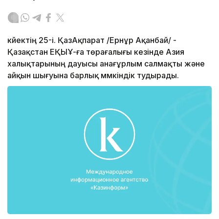
күйектің 25-і. ҚазАқпарат /Ернұр Ақанбай/ -
Қазақстан ЕҚЫҰ-ға төрағалығы кезінде Азия
халықтарының дауысы анағұрлым салмақты және
айқын шығуына барлық мүмкіндік тудырады.