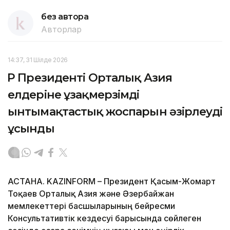
без автора
Авторлар
14:37, 31 Шілде 2026
ҚР Президенті Орталық Азия
елдеріне ұзақмерзімді
ынтымақтастық жоспарын әзірлеуді
ұсынды
АСТАНА. KAZINFORM – Президент Қасым-Жомарт
Тоқаев Орталық Азия және Әзербайжан
мемлекеттері басшыларының бейресми
Консультативтік кездесуі барысында сөйлеген