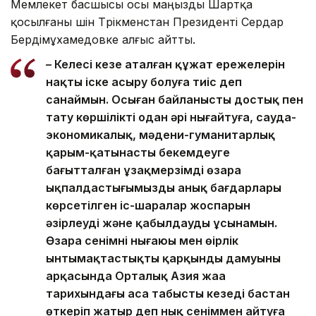
Мемлекет басшысы осы маңызды Шартқа
қосылғаны үшін Түрікменстан Президенті Сердар
Бердімұхамедовке алғыс айтты.
– Келесі кезең аталған құжат ережелерін
нақты іске асыру болуға тиіс деп
санаймын. Осыған байланысты достық пен
тату көршілікті одан әрі нығайтуға, сауда-
экономикалық, мәдени-гуманитарлық
қарым-қатынасты бекемдеуге
бағытталған ұзақмерзімді өзара
ықпалдастығымыздың анық бағдарлары
көрсетілген іс-шаралар жоспарын
әзірлеуді және қабылдауды ұсынамын.
Өзара сенімнің нығаюы мен өңірлік
ынтымақтастықтың қарқынды дамуының
арқасында Орталық Азия жаңа
тарихындағы аса табысты кезеңді бастан
өткеріп жатыр деп нық сеніммен айтуға