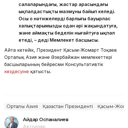
салаларындағы, жастар арасындағы
ықпалдастықтың мазмұны байып келеді.
Осы оң нәтижелердің барлығы бауырлас
халықтарымызды одан әрі жақындатуға,
және аймақтың беделін нығайтуға ықпал
етеді, – деді Мемлекет басшысы.
Айта кетейік, Президент Қасым-Жомарт Тоқаев
Орталық Азия және Әзербайжан мемлекеттері
басшыларының бейресми Консультативтік
кездесуіне
қатысты.
Орталық Азия
Қазақстан Президенті
Қасым-Жомар
Айдар Оспаналиев
Авторлар