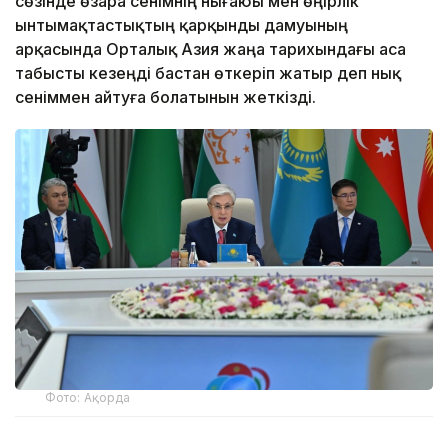
сөзінде өзара сенімнің нығаюы мен өңірлік
ынтымақтастықтың қарқынды дамуының
арқасында Орталық Азия жаңа тарихындағы аса
табысты кезеңді бастан өткеріп жатыр деп нық
сеніммен айтуға болатынын жеткізді.
Фото: Ақорда