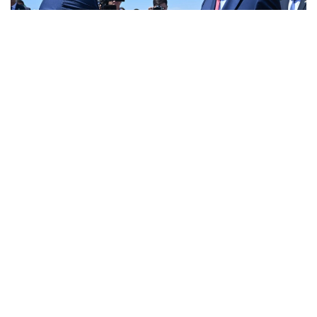
Фото: Ақорда
Бұл туралы Ақорданың баспасөз қызметі
хабарлады.