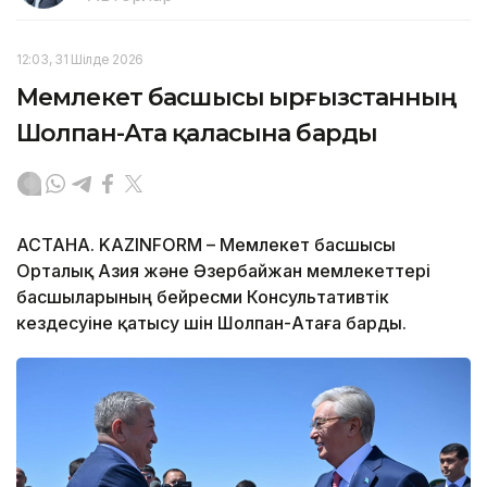
12:03, 31 Шілде 2026
Мемлекет басшысы Қырғызстанның
Шолпан-Ата қаласына барды
АСТАНА. KAZINFORM – Мемлекет басшысы
Орталық Азия және Әзербайжан мемлекеттері
басшыларының бейресми Консультативтік
кездесуіне қатысу үшін Шолпан-Атаға барды.