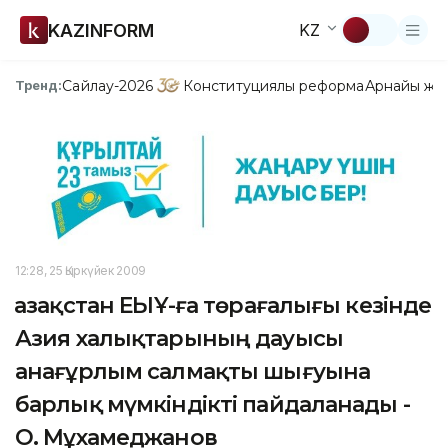
KAZINFORM
KZ
Сайлау-2026
Конституциялық реформа
Арнайы жо
Тренд:
12:28, 25 Қыркүйек 2009
Қазақстан ЕҚЫҰ-ға төрағалығы кезінде
Азия халықтарының дауысы
анағұрлым салмақты шығуына
барлық мүмкіндікті пайдаланады -
О. Мұхамеджанов