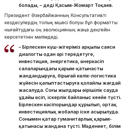
болады, – деді Қасым-Жомарт Тоқаев.
Президент Әзербайжанның Консультативті
кездесулердің толық мүшесі болуы бұл форматты
нығайтудағы оң эволюцияның жаңа деңгейін
көрсететінін мәлімдеді.
– Бірлескен күш-жігеріміз арқылы саяси
диалогты одан әрі тереңдетуге,
инвестиция, энергетика, өнеркәсіп
салаларындағы қарым-қатынасты
жандандыруға, бірыңғай көлік-логистика
жүйесін қалыптастыруға қолайлы жағдай
жасалуда. Соңғы жылдары өңірішілік сауда
ұдайы өсіп, іскерлік байланыс кеңейе түсті.
Бірлескен кәсіпорындар құрылып, ортақ
инвестициялық жобалар іске асырылуда.
Сонымен қатар гуманитарлық қарым-
қатынасы жандана түсті. Мәдениет, білім