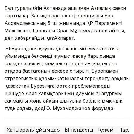
Бұл туралы бүгін Астанада ашылған Азиялық саяси
партиялар Халықаралық конференциясы Бас
Ассамблеясының 5-ші жиынында ҚР Парламенті
Мәжілісінің Төрағасы Орал Мұхамеджанов айтты,
деп хабарлайды ҚазАқпарат.
«Еуропадағы қауіпсіздік және ынтымақтастық
ұйымында белсенді жұмыс жасау барысында
әлемде азиялық мемлекеттердің ауқымды рөл
атқара бастағанын ескере отырып, Еуропамен
стратегиялық қарым-қатынасты тереңдету арқылы
Қазақстан Еуразияға ортақ проблемаларды
шешуде Азия халықтарының дауысы анағұрлым
салмақты және айқын шығуына барлық мүмкіндік
тудырады», деді О. Мұхамеджанов форумда.
Халықаралық ұйымдар
Ықпалдастық
Қоғам
Парла