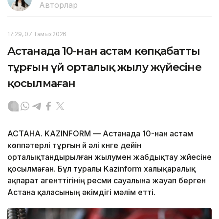
Авторлар
17:29, 07 Тамыз 2026
Астанада 10-нан астам көпқабатты
тұрғын үй орталық жылу жүйесіне
қосылмаған
АСТАНА. KAZINFORM — Астанада 10-нан астам
көппәтерлі тұрғын үй әлі күнге дейін
орталықтандырылған жылумен жабдықтау жүйесіне
қосылмаған. Бұл туралы Kazinform халықаралық
ақпарат агенттігінің ресми сауалына жауап берген
Астана қаласының әкімдігі мәлім етті.