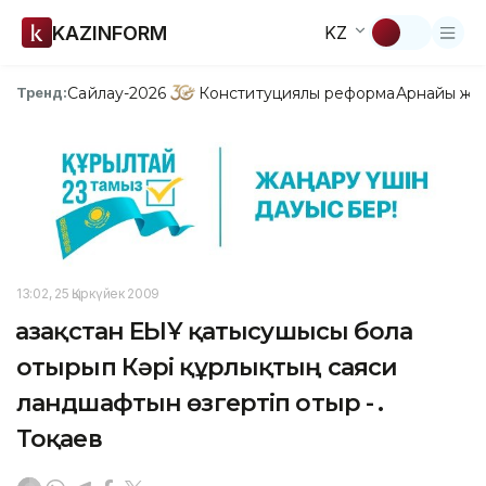
KAZINFORM
KZ
Сайлау-2026
Конституциялық реформа
Арнайы жо
Тренд:
13:02, 25 Қыркүйек 2009
Қазақстан ЕҚЫҰ қатысушысы бола
отырып Кәрі құрлықтың саяси
ландшафтын өзгертіп отыр - Қ.
Тоқаев