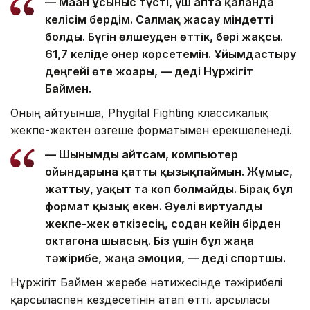
— Маған ұсыныс түсті, үш апта қалғанда
келісім бердім. Салмақ жасау міндетті
болды. Бүгін өлшеуден өттік, бәрі жақсы.
61,7 келіде өнер көрсетемін. Ұйымдастыру
деңгейі өте жоғары, — деді Нұржігіт
Баймен.
Оның айтуынша, Phygital Fighting классикалық
жекпе-жектен өзгеше форматымен ерекшеленеді.
— Шынымды айтсам, компьютер
ойындарына қатты қызықпаймын. Жұмыс,
жаттығу, уақыт та көп болмайды. Бірақ бұл
формат қызық екен. Әуелі виртуалды
жекпе-жек өткізесің, содан кейін бірден
октагонға шығасың. Біз үшін бұл жаңа
тәжірибе, жаңа эмоция, — деді спортшы.
Нұржігіт Баймен жеребе нәтижесінде тәжірибелі
қарсыласпен кездесетінін атап өтті. Қарсыласы