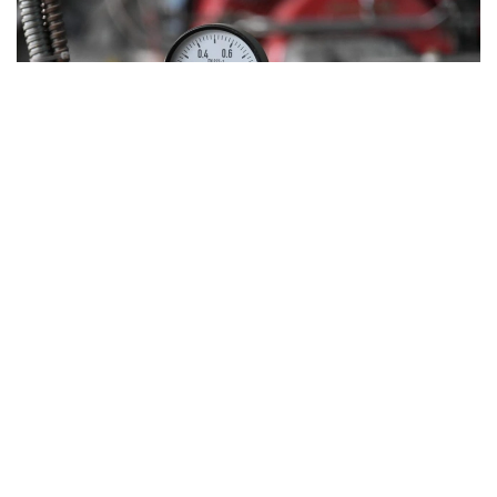
Фото: Алматы әкімдігі
Әкімдіктің мәліметінше, орталық жылу жүйесіне
қосылмаған тұрғын үйлердің қатарында «Араби»,
«Адина», «Ақ Отау», «Шұғыла», «Көктал», «Аспан
Парк Орман Парк», «Қорғалжын» тұрғын үй
кешендері, сондай-ақ Е-496 көшесіндегі 10, 10/1,
10/3 және Омаров көшесі, 23/1