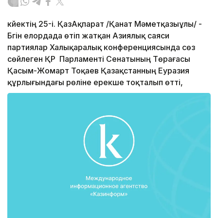
күйектің 25-і. ҚазАқпарат /Қанат Мәметқазыұлы/ -
Бүгін елордада өтіп жатқан Азиялық саяси
партиялар Халықаралық конференциясында сөз
сөйлеген ҚР Парламенті Сенатының Төрағасы
Қасым-Жомарт Тоқаев Қазақстанның Еуразия
құрлығындағы рөліне ерекше тоқталып өтті,