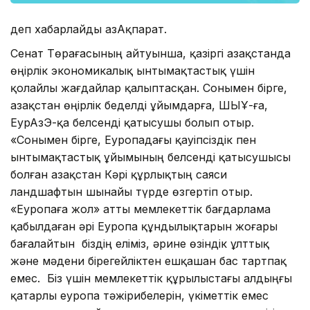
деп хабарлайды ҚазАқпарат.
Сенат Төрағасының айтуынша, қазіргі Қазақстанда
өңірлік экономикалық ынтымақтастық үшін
қолайлы жағдайлар қалыптасқан. Сонымен бірге,
Қазақстан өңірлік беделді ұйымдарға, ШЫҰ-ға,
ЕурАзЭҚ-қа белсенді қатысушы болып отыр.
«Сонымен бірге, Еуропадағы қауіпсіздік пен
ынтымақтастық ұйымының белсенді қатысушысы
болған Қазақстан Кәрі құрлықтың саяси
ландшафтын шынайы түрде өзгертіп отыр.
«Еуропаға жол» атты мемлекеттік бағдарлама
қабылдаған әрі Еуропа құндылықтарын жоғары
бағалайтын біздің еліміз, әрине өзіндік ұлттық
және мәдени бірегейліктен ешқашан бас тартпақ
емес. Біз үшін мемлекеттік құрылыстағы алдыңғы
қатарлы еуропа тәжірибелерін, үкіметтік емес