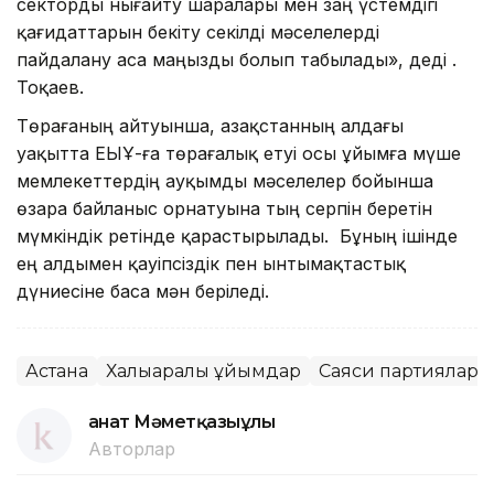
секторды нығайту шаралары мен заң үстемдігі
қағидаттарын бекіту секілді мәселелерді
пайдалану аса маңызды болып табылады», деді Қ.
Тоқаев.
Төрағаның айтуынша, Қазақстанның алдағы
уақытта ЕҚЫҰ-ға төрағалық етуі осы ұйымға мүше
мемлекеттердің ауқымды мәселелер бойынша
өзара байланыс орнатуына тың серпін беретін
мүмкіндік ретінде қарастырылады. Бұның ішінде
ең алдымен қауіпсіздік пен ынтымақтастық
дүниесіне баса мән беріледі.
Астана
Халықаралық ұйымдар
Саяси партиялар
Қанат Мәметқазыұлы
Авторлар