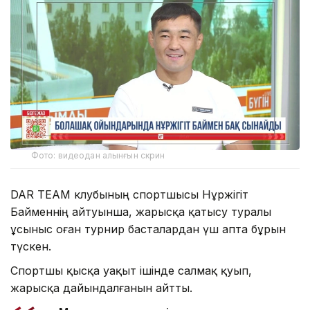
Фото: видеодан алынғын скрин
DAR TEAM клубының спортшысы Нұржігіт
Байменнің айтуынша, жарысқа қатысу туралы
ұсыныс оған турнир басталардан үш апта бұрын
түскен.
Спортшы қысқа уақыт ішінде салмақ қуып,
жарысқа дайындалғанын айтты.