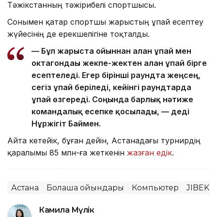
Тәжікстанның тәжірибелі спортшысы.
Сонымен қатар спортшы жарыстың ұпай есептеу
жүйесінің де ерекшелігіне тоқталды.
— Бұл жарыста ойыннан алған ұпай мен
октагондағы жекпе-жектен алған ұпай бірге
есептеледі. Егер бірінші раундта жеңсең,
сегіз ұпай беріледі, кейінгі раундтарда
ұпай өзгереді. Соңында барлық нәтиже
командалық есепке қосылады, — деді
Нұржігіт Баймен.
Айта кетейік, бұған дейін, Астанадағы турнирдің
қаралымы 85 млн-ға жеткенін
жазған едік
.
Астана
Болашақ ойындары
Компьютер
JIBEK 
Камила Мүлік