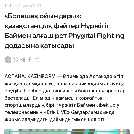
17:40, 07 Тамыз 2026
«Болашақ ойындары»:
қазақстандық файтер Нұржігіт
Баймен алғаш рет Phygital Fighting
додасына қатысады
АСТАНА. KAZINFORM — 8 тамызда Астанада өтіп
жатқан халықаралық Болашақ ойындары аясында
Phygital Fighting дисциплинасы бойынша жарыстар
басталады. Еліміздің намысын қорғайтын
спортшылардың бірі Нұржігіт Баймен Jibek Joly
телеарнасының «Бүгін LIVE» бағдарламасында
жарыс алдындағы дайындығымен бөлісті.