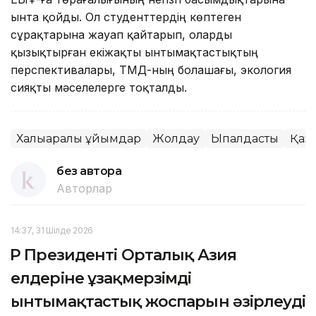
ынта қойды. Ол студенттердің көптеген
сұрақтарына жауап қайтарып, оларды
қызықтырған екіжақты ынтымақтастықтың
перспективалары, ТМД-ның болашағы, экология
сияқты мәселелерге тоқталды.
Халықаралық ұйымдар
Жолдау
Ықпалдастық
Қаза
без автора
Авторлар
14:37, 31 Шілде 2026
ҚР Президенті Орталық Азия
елдеріне ұзақмерзімді
ынтымақтастық жоспарын әзірлеуді