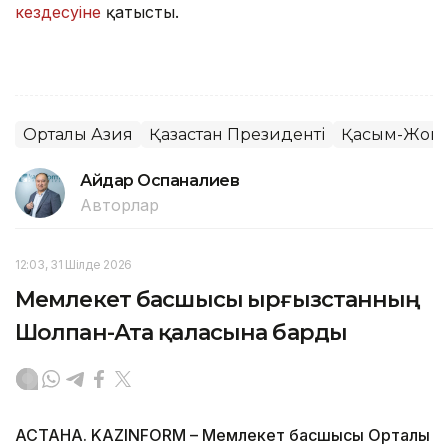
кездесуіне
қатысты.
Орталық Азия
Қазақстан Президенті
Қасым-Жомар
Айдар Оспаналиев
Авторлар
12:03, 31 Шілде 2026
Мемлекет басшысы Қырғызстанның
Шолпан-Ата қаласына барды
АСТАНА. KAZINFORM – Мемлекет басшысы Орталық