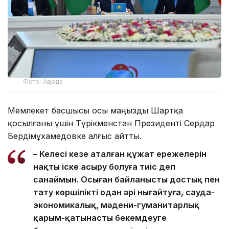
Фото: Ақорда
Мемлекет басшысы осы маңызды Шартқа
қосылғаны үшін Түрікменстан Президенті Сердар
Бердімұхамедовке алғыс айтты.
– Келесі кезең аталған құжат ережелерін
нақты іске асыру болуға тиіс деп
санаймын. Осыған байланысты достық пен
тату көршілікті одан әрі нығайтуға, сауда-
экономикалық, мәдени-гуманитарлық
қарым-қатынасты бекемдеуге