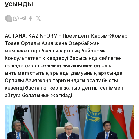
ұсынды
АСТАНА. KAZINFORM – Президент Қасым-Жомарт
Тоқаев Орталық Азия және Әзербайжан
мемлекеттері басшыларының бейресми
Консультативтік кездесуі барысында сөйлеген
сөзінде өзара сенімнің нығаюы мен өңірлік
ынтымақтастықтың қарқынды дамуының арқасында
Орталық Азия жаңа тарихындағы аса табысты
кезеңді бастан өткеріп жатыр деп нық сеніммен
айтуға болатынын жеткізді.