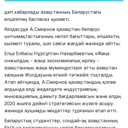
деп хабарлады Қазақстанның Беларустағы
елшілігінің баспасөз қызметі.
Кездесуде А.Смирнов қазақстан-беларус
ынтымақтастығының негізгі бағыттары, елшіліктің
қызметі туралы, ішкі саяси жағдай жөнінде айтты.
Елші Елбасы Нұрсұлтан Назарбаевтың «Жаңа
онжылдық - жаңа экономикалық өрлеу -
Қазақстанның жаңа мүмкіндіктері» атты Қазақстан
халқына Жолдауына егжей-тегжейлі тоқталды.
Атап айтқанда, А.Смирнов қазақстандық қоғам
алдында елді жеделдете индустриялық-
инновациялық дамыту бағдарламасын және елдің
2020 жылға дейінгі стратегиясын жүзеге асыру
жөнінде ауқымды міндеттер тұрғанын атап өтті.
Беларустық студенттер, сондай-ақ Қазақстанның
ЕҚЫҰ-ға төрағалығының негізгі басымдықтарына