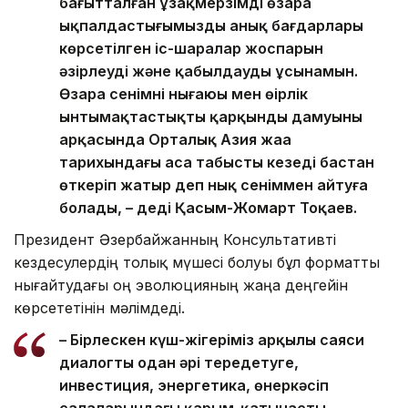
бағытталған ұзақмерзімді өзара
ықпалдастығымыздың анық бағдарлары
көрсетілген іс-шаралар жоспарын
әзірлеуді және қабылдауды ұсынамын.
Өзара сенімнің нығаюы мен өңірлік
ынтымақтастықтың қарқынды дамуының
арқасында Орталық Азия жаңа
тарихындағы аса табысты кезеңді бастан
өткеріп жатыр деп нық сеніммен айтуға
болады, – деді Қасым-Жомарт Тоқаев.
Президент Әзербайжанның Консультативті
кездесулердің толық мүшесі болуы бұл форматты
нығайтудағы оң эволюцияның жаңа деңгейін
көрсететінін мәлімдеді.
– Бірлескен күш-жігеріміз арқылы саяси
диалогты одан әрі тереңдетуге,
инвестиция, энергетика, өнеркәсіп
салаларындағы қарым-қатынасты