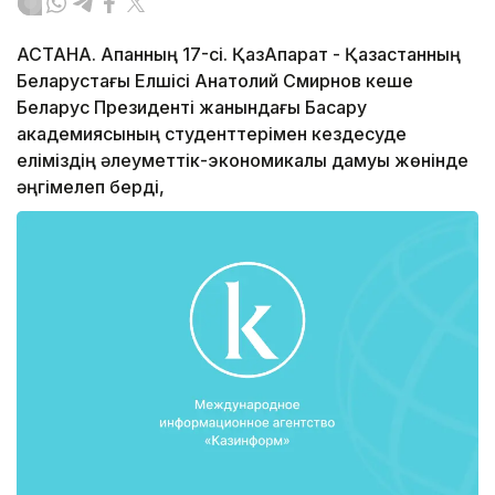
АСТАНА. Ақпанның 17-сі. ҚазАқпарат - Қазақстанның
Беларустағы Елшісі Анатолий Смирнов кеше
Беларус Президенті жанындағы Басқару
академиясының студенттерімен кездесуде
еліміздің әлеуметтік-экономикалық дамуы жөнінде
әңгімелеп берді,