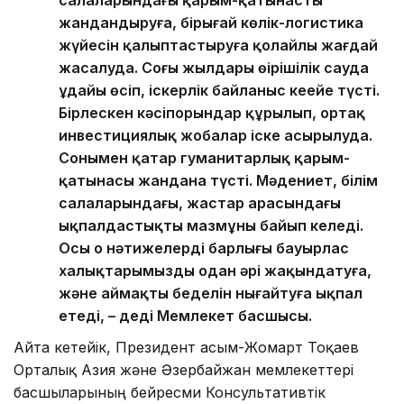
жандандыруға, бірыңғай көлік-логистика
жүйесін қалыптастыруға қолайлы жағдай
жасалуда. Соңғы жылдары өңірішілік сауда
ұдайы өсіп, іскерлік байланыс кеңейе түсті.
Бірлескен кәсіпорындар құрылып, ортақ
инвестициялық жобалар іске асырылуда.
Сонымен қатар гуманитарлық қарым-
қатынасы жандана түсті. Мәдениет, білім
салаларындағы, жастар арасындағы
ықпалдастықтың мазмұны байып келеді.
Осы оң нәтижелердің барлығы бауырлас
халықтарымызды одан әрі жақындатуға,
және аймақтың беделін нығайтуға ықпал
етеді, – деді Мемлекет басшысы.
Айта кетейік, Президент Қасым-Жомарт Тоқаев
Орталық Азия және Әзербайжан мемлекеттері
басшыларының бейресми Консультативтік