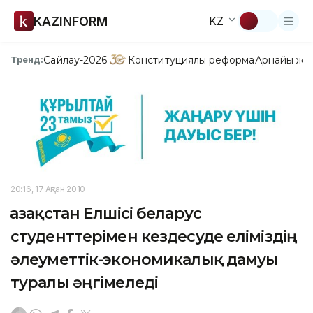
KAZINFORM
KZ
Сайлау-2026
Конституциялық реформа
Арнайы жо
Тренд:
20:16, 17 Ақпан 2010
Қазақстан Елшісі беларус
студенттерімен кездесуде еліміздің
әлеуметтік-экономикалық дамуы
туралы әңгімеледі