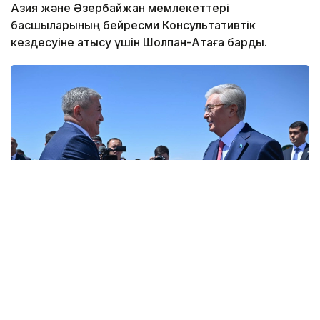
Азия және Әзербайжан мемлекеттері
басшыларының бейресми Консультативтік
кездесуіне қатысу үшін Шолпан-Атаға барды.
Фото: Ақорда