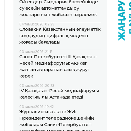
ОА елдері Сырдария бассейнінде
су есебін автоматтандыру
жоспарының жобасын әзірлемек
04 тамыз 2026, 02:23
Словакия Қазақстанның әлеуметтік
қолдаудың цифрлық моделін
жоғары бағалады
03 тамыз 2026, 21:15
Санкт-Петербургтегі III Қазақстан-
Ресей медиафорумы: Ақиқат
жалған ақпараттан озық жүруі
керек
03 тамыз 2026, 20:23
IV Қазақстан-Ресей медиафорумы
келесі жылы Астанада өтеді
03 тамыз 2026, 19:42
Журналистика және ЖИ:
Президент телерадиокешенінің
жобалары Санкт-Петербургтегі
медиафорумда таныстырылды