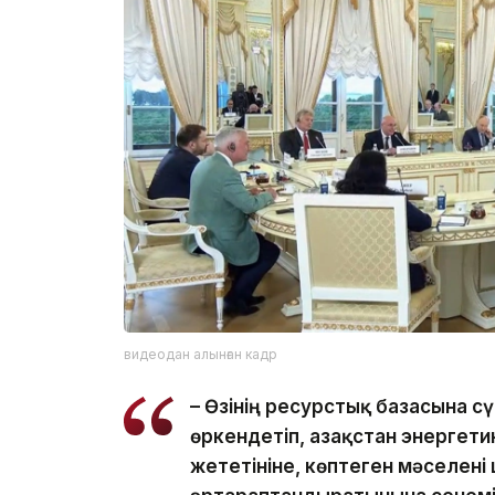
видеодан алынған кадр
– Өзінің ресурстық базасына сү
өркендетіп, Қазақстан энергет
жететініне, көптеген мәселені