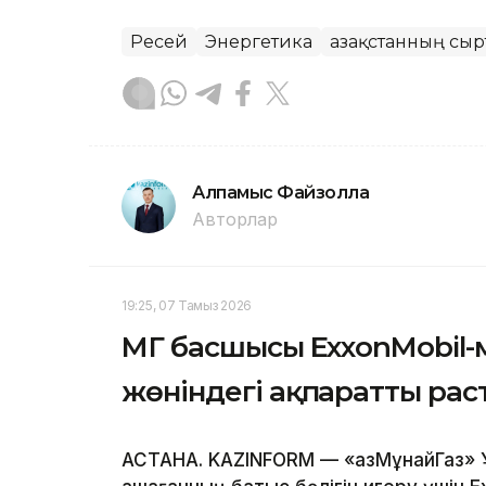
Ресей
Энергетика
Қазақстанның сыр
Алпамыс Файзолла
Авторлар
19:25, 07 Тамыз 2026
ҚМГ басшысы ExxonMobil-
жөніндегі ақпаратты ра
АСТАНА. KAZINFORM — «ҚазМұнайГаз» 