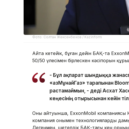
Фото: Солтан Жексенбеков / Kazinform
Айта кетейік, бұған дейін БАҚ-та ExxonM
50/50 үлесімен бірлескен кәсіпорын құры
- Бұл ақпарат шындыққа жана
«ҚазМұнайГаз» тарапынан Bloo
растамаймын, - деді Асхат Ха
кеңесінің отырысынан кейін ті
Оның айтуынша, ExxonMobil компаниясы ҚМ
компания онымен технологияларды дамыту
Дегенмен, шетелдік БАҚ-тағы кен орнын