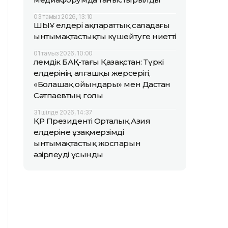
03 тамыз 2026, 13:10
ШЫҰ елдері ақпараттық саладағы
ынтымақтастықты күшейтуге ниетті
01 тамыз 2026, 10:00
Әлемдік БАҚ-тағы Қазақстан: Түркі
елдерінің алғашқы жерсерігі,
«Болашақ ойындары» мен Дастан
Сәтпаевтың голы
31 шілде 2026, 14:37
ҚР Президенті Орталық Азия
елдеріне ұзақмерзімді
ынтымақтастық жоспарын
әзірлеуді ұсынды