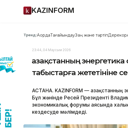
KAZINFORM
Ақорда
Тағайындау
Заң және тәртіп
Дерекқор
Тренд:
23:44, 04 Маусым 2026
Қазақстанның энергетика
табыстарға жететініне с
АСТАНА. KAZINFORM — Қазақстанның э
Бұл жөнінде Ресей Президенті Влад
экономикалық форумы аясында халық
кездесуде мәлімдеді.