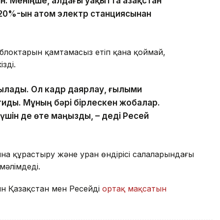
. Меніңше, алдағы уақытта Қазақстан
 20%-ын атом электр станциясынан
я блоктарын қамтамасыз етіп қана қоймай,
зді.
рылады. Ол кадр даярлау, ғылыми
тиды. Мұның бәрі бірлескен жобалар.
н үшін де өте маңызды, – деді Ресей
на құрастыру және уран өндірісі салаларындағы
әлімдеді.
ин Қазақстан мен Ресейдің
ортақ мақсатын