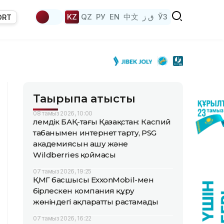
KZ
QZ
РУ
EN
中文
ق ز
ЎЗ
ORT
Тақырыпқа қатысты
08 тамыз 2026, 10:00
Әлемдік БАҚ-тағы Қазақстан: Каспий
табанымен интернет тарту, PSG
академиясын ашу және
Wildberries қоймасы
07 тамыз 2026, 19:25
ҚМГ басшысы ExxonMobil-мен
бірлескен компания құру
жөніндегі ақпаратты растамады
07 тамыз 2026, 16:22