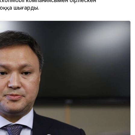
 ExxonMobil компаниясымен бірлескен
жоққа шығарды.