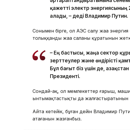
әртараптандыратынына сенемін
қажетті электр энергиясының
алады, – деді Владимир Путин.
Сонымен бірге, ол АЭС салу жаңа энерги
толыққанды жаңа саланы құратынын жеткі
– Ең бастысы, жаңа сектор құ
зерттеулер және өндірісті қам
Бұл бағыт біз үшін де, Қазақста
Президенті.
Сондай-ақ, ол мемлекеттер ғарыш, маши
ынтымақтастықты да жалғастыратынын м
Айта кетейік, бұған дейін Владимир Пут
атағанын жазғанбыз.