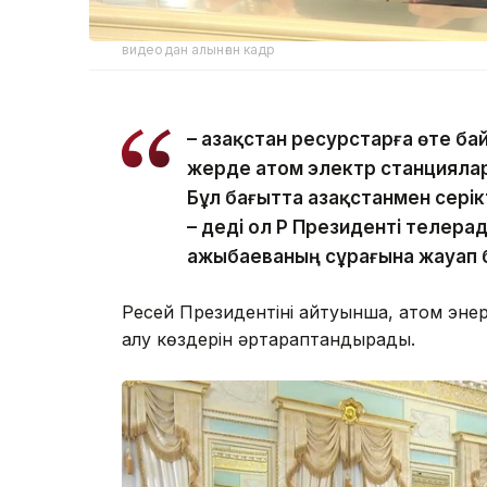
видеодан алынған кадр
– Қазақстан ресурстарға өте бай
жерде атом электр станцияла
Бұл бағытта Қазақстанмен сері
– деді ол ҚР Президенті телер
Қажыбаеваның сұрағына жауап 
Ресей Президентінің айтуынша, атом эн
алу көздерін әртараптандырады.