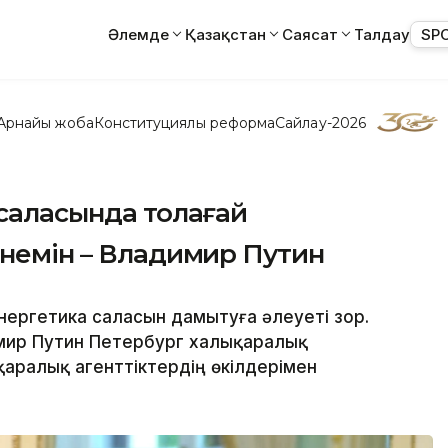
Әлемде
Қазақстан
Саясат
Талдау
SP
Арнайы жоба
Конституциялық реформа
Сайлау-2026
 саласында толағай
енемін – Владимир Путин
нергетика саласын дамытуға әлеуеті зор.
имир Путин Петербург халықаралық
аралық агенттіктердің өкілдерімен