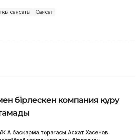
тқы саясаты
Саясат
мен бірлескен компания құру
стамады
ҰК АҚ басқарма төрағасы Асхат Хасенов