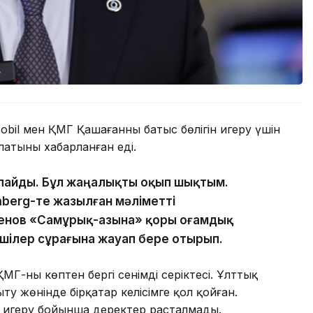
obil мен ҚМГ Қашағанның батыс бөлігін игеру үшін
латыны хабарланған еді.
спайды. Бұл жаңалықты оқып шықтым.
mberg-те жазылған мәліметті
сенов «Самұрық-Қазына» қоры Қоғамдық
лшілер сұрағына жауап бере отырып.
Г-ның көптен бергі сенімді серіктесі. Ұлттық
 жөнінде бірқатар келісімге қол қойған.
 игеру бойынша деректер расталмады.