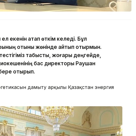
 ел екенін атап өткім келеді. Бұл
рының отыны жөнінде айтып отырмын.
ктестігіміз табысты, жоғары деңгейде,
адиокешенінің бас директоры Раушан
бере отырып.
ергетикасын дамыту арқылы Қазақстан энергия