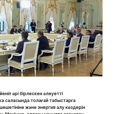
йеніп әрі бірлескен әлеуетті
ика саласында толағай табыстарға
 шешетініне және энергия алу көздерін