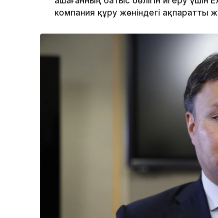
Қашағанның батыс бөлігін игеру үшін
компания құру жөніндегі ақпаратты 