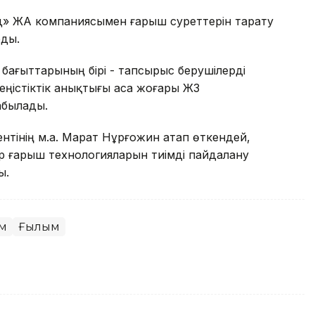
онд» ЖАҚ компаниясымен ғарыш суреттерін тарату
рды.
 бағыттарының бірі - тапсырыс берушілерді
ңістіктік анықтығы аса жоғары ЖҚЗ
абылады.
ентінің м.а. Марат Нұрғожин атап өткендей,
р ғарыш технологияларын тиімді пайдалану
ы.
ым
Ғылым