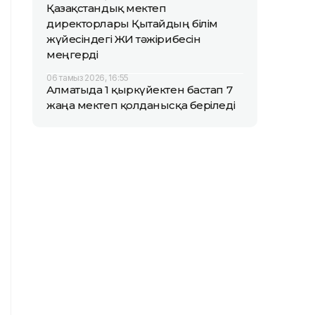
Қазақстандық мектеп
директорлары Қытайдың білім
жүйесіндегі ЖИ тәжірибесін
меңгерді
06 тамыз 2026, 16:55
Алматыда 1 қыркүйектен бастап 7
жаңа мектеп қолданысқа беріледі