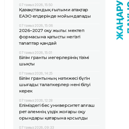
07 тамыз 2026, 15:50
Қазақстандық ғылыми атақтар
ЕАЭО елдерінде мойындалады
07 тамыз 2026, 15:06
2026–2027 оқу жылы: мектеп
формасына қатысты негізгі
талаптар қандай
07 тамыз 2026, 15:01
Білім гранты иегерлерінің тізімі
шықты
07 тамыз 2026, 14:25
Білім грантының нәтижесі бүгін
шығады: талапкерлер нені білуі
керек
07 тамыз 2026, 12:28
Еліміздегі бес университет алғаш
рет әлемнің үздік жоғары оқу
орындары қатарына қосылды
07 тамыз 2026, 09:33