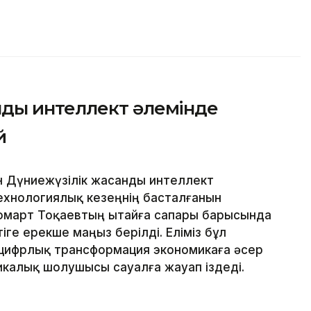
ды интеллект әлемінде
й
н Дүниежүзілік жасанды интеллект
технологиялық кезеңнің басталғанын
омарт Тоқаевтың Қытайға сапары барысында
е ерекше маңыз берілді. Еліміз бұл
 цифрлық трансформация экономикаға әсер
тикалық шолушысы сауалға жауап іздеді.