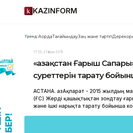
KAZINFORM
Ақорда
Тағайындау
Заң және тәртіп
Дерекқор
Тренд:
17:25, 21 Қазан 2015
«Қазақстан Ғарыш Сапары
суреттерін тарату бойын
АСТАНА. ҚазАқпарат - 2015 жылдың ма
(ҚҒС) Жерді қашықтықтан зондтау ғар
және ішкі нарықта тарату бойынша ко