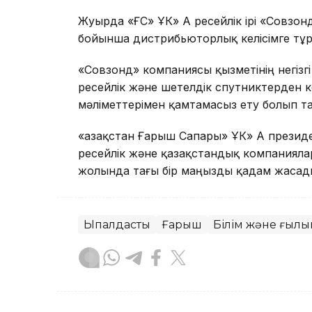
Жуырда «ҚҒС» ҰК» АҚ ресейлік ірі «Совз
бойынша дистрибьюторлық келісімге тұ
«Совзонд» компаниясы қызметінің негізгі
ресейлік және шетелдік спутниктерден ке
мәліметтерімен қамтамасыз ету болып т
«Қазақстан Ғарыш Сапары» ҰК» АҚ презид
ресейлік және қазақстандық компанияла
жолында тағы бір маңызды қадам жасад
Ықпалдастық
Ғарыш
Білім және ғыл