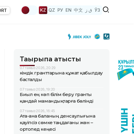
KZ
QZ
РУ
EN
中文
ق ز
ЎЗ
ORT
Тақырыпқа қатысты
07 тамыз 2026, 20:29
Әкімдік гранттарына құжат қабылдау
басталды
07 тамыз 2026, 19:20
Биыл ең көп білім беру гранты
қандай мамандықтарға бөлінді
07 тамыз 2026, 16:45
Ата-ана баланың денсаулығына
қауіпсіз сөмке таңдағаны жөн –
ортопед кеңесі