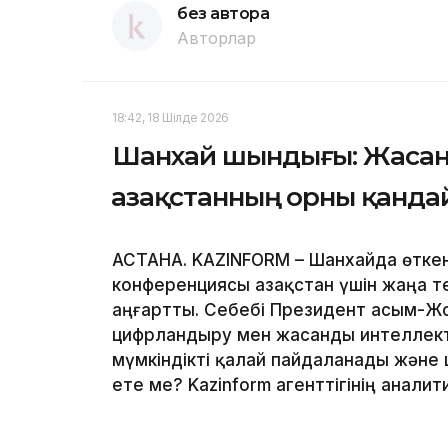
без автора
Авторлар
18:42, 18 Шілде 2026
Шанхай шындығы: Жасан
Қазақстанның орны қанда
АСТАНА. KAZINFORM – Шанхайда өтке
конференциясы Қазақстан үшін жаңа 
аңғартты. Себебі Президент Қасым-Ж
цифрландыру мен жасанды интеллектіг
мүмкіндікті қалай пайдаланады және
ете ме? Kazinform агенттігінің анали