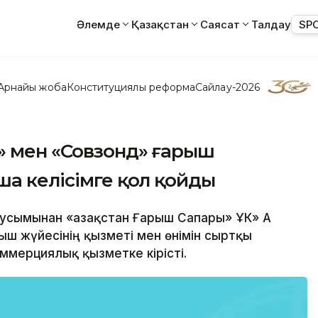
Әлемде
Қазақстан
Саясат
Талдау
SP
Арнайы жоба
Конституциялық реформа
Сайлау-2026
» мен «Совзонд» ғарыш
ша келісімге қол қойды
усымынан «Қазақстан Ғарыш Сапары» ҰК» АҚ
ыш жүйесінің қызметі мен өнімін сыртқы
ммерциялық қызметке кірісті.