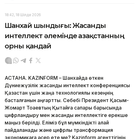
18:42, 18 Шілде 2026
Шанхай шындығы: Жасанды
интеллект әлемінде Қазақстанның
орны қандай
АСТАНА. KAZINFORM – Шанхайда өткен
Дүниежүзілік жасанды интеллект конференциясы
Қазақстан үшін жаңа технологиялық кезеңнің
басталғанын аңғартты. Себебі Президент Қасым-
Жомарт Тоқаевтың Қытайға сапары барысында
цифрландыру мен жасанды интеллектіге ерекше
маңыз берілді. Еліміз бұл мүмкіндікті қалай
пайдаланады және цифрлық трансформация
экономикаға әсер ете ме? Kazinform агенттігінің