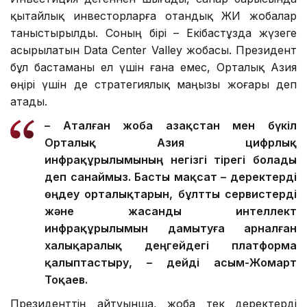
қытайлық инвесторларға отандық ЖИ жобалар
таныстырылды. Соның бірі – Екібастұзда жүзеге
асырылатын Data Center Valley жобасы. Президент
бұл бастаманы ел үшін ғана емес, Орталық Азия
өңірі үшін де стратегиялық маңызы жоғары деп
атады.
– Аталған жоба Қазақстан мен бүкіл
Орталық Азия цифрлық
инфрақұрылымының негізгі тірегі болады
деп санаймыз. Басты мақсат – деректерді
өңдеу орталықтарын, бұлтты сервистерді
және жасанды интеллект
инфрақұрылымын дамытуға арналған
халықаралық деңгейдегі платформа
қалыптастыру, – дейді Қасым-Жомарт
Тоқаев.
Президенттің айтуынша, жоба тек деректерді