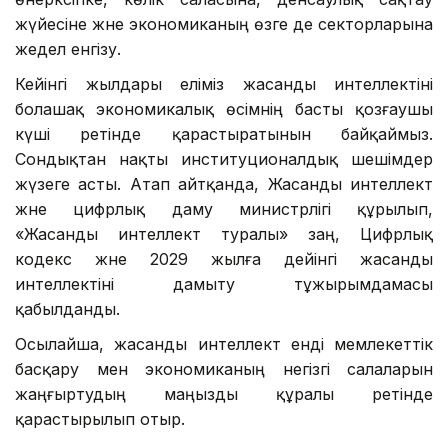
жүйесіне және экономиканың өзге де секторларына
жедел енгізу.
Кейінгі жылдары еліміз жасанды интеллектіні
болашақ экономикалық өсімнің басты қозғаушы
күші ретінде қарастыратынын байқаймыз.
Сондықтан нақты институционалдық шешімдер
жүзеге асты. Атап айтқанда, Жасанды интеллект
және цифрлық даму министрлігі құрылып,
«Жасанды интеллект туралы» заң, Цифрлық
кодекс және 2029 жылға дейінгі жасанды
интеллектіні дамыту тұжырымдамасы
қабылданды.
Осылайша, жасанды интеллект енді мемлекеттік
басқару мен экономиканың негізгі салаларын
жаңғыртудың маңызды құралы ретінде
қарастырылып отыр.