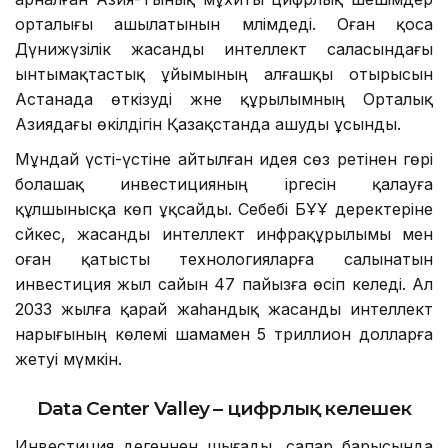
орталығы ашылатынын мәлімдеді. Оған қоса
Дүнижүзілік жасанды интеллект саласындағы
ынтымақтастық ұйымының алғашқы отырысын
Астанада өткізуді және құрылымның Орталық
Азиядағы өкілдігін Қазақстанда ашуды ұсынды.
Мұндай үсті-үстіне айтылған идея сөз ретінен гөрі
болашақ инвестицияның іргесін қалауға
құлшынысқа көп ұқсайды. Себебі БҰҰ деректеріне
сәйкес, жасанды интеллект инфрақұрылымы мен
оған қатысты технологияларға салынатын
инвестиция жыл сайын 47 пайызға өсіп келеді. Ал
2033 жылға қарай жаһандық жасанды интеллект
нарығының көлемі шамамен 5 триллион долларға
жетуі мүмкін.
Data Center Valley – цифрлық келешек
Инвестиция дегеннен шығады, сапар барысында