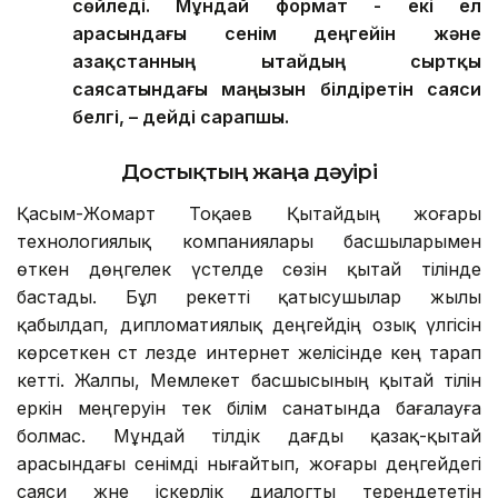
сөйледі. Мұндай формат - екі ел
арасындағы сенім деңгейін және
Қазақстанның Қытайдың сыртқы
саясатындағы маңызын білдіретін саяси
белгі, – дейді сарапшы.
Достықтың жаңа дәуірі
Қасым-Жомарт Тоқаев Қытайдың жоғары
технологиялық компаниялары басшыларымен
өткен дөңгелек үстелде сөзін қытай тілінде
бастады. Бұл әрекетті қатысушылар жылы
қабылдап, дипломатиялық деңгейдің озық үлгісін
көрсеткен сәт лезде интернет желісінде кең тарап
кетті. Жалпы, Мемлекет басшысының қытай тілін
еркін меңгеруін тек білім санатында бағалауға
болмас. Мұндай тілдік дағды қазақ-қытай
арасындағы сенімді нығайтып, жоғары деңгейдегі
саяси және іскерлік диалогты тереңдететін