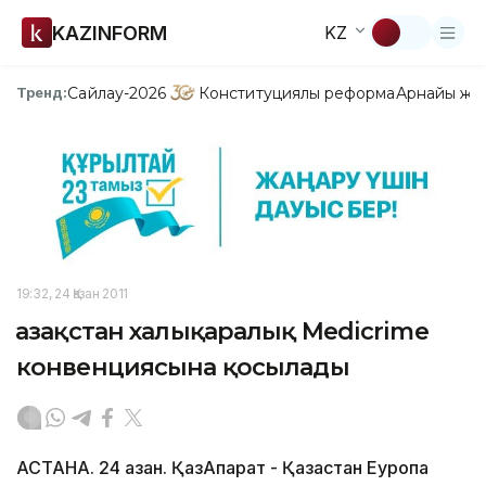
KAZINFORM
KZ
Сайлау-2026
Конституциялық реформа
Арнайы жо
Тренд:
19:32, 24 Қазан 2011
Қазақстан халықаралық Medicrime
конвенциясына қосылады
АСТАНА. 24 қазан. ҚазАқпарат - Қазақстан Еуропа