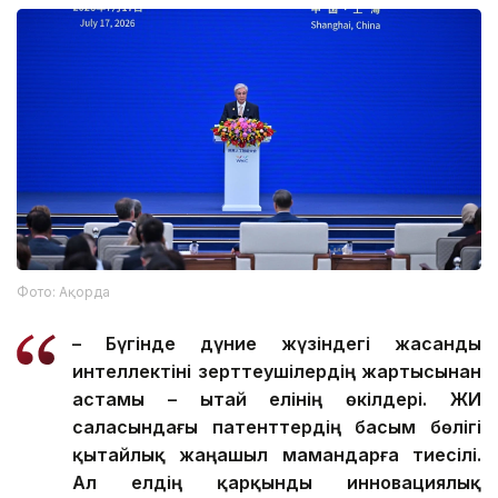
Фото: Ақорда
– Бүгінде дүние жүзіндегі жасанды
интеллектіні зерттеушілердің жартысынан
астамы – Қытай елінің өкілдері. ЖИ
саласындағы патенттердің басым бөлігі
қытайлық жаңашыл мамандарға тиесілі.
Ал елдің қарқынды инновациялық