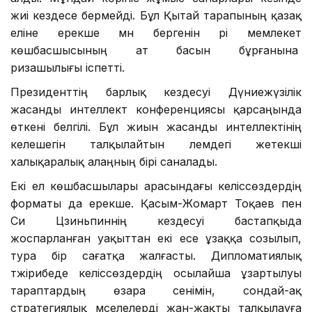
жиі кездесе бермейді. Бұл Қытай тарапының қазақ
еліне ерекше мән бергенін әрі мемлекет
көшбасшысының ат басын бұрғанына
ризашылығы іспетті.
Президенттің барлық кездесуі Дүниежүзілік
жасанды интеллект конференциясы қарсаңында
өткені белгілі. Бұл жиын жасанды интеллектінің
келешегін талқылайтын әлемдегі жетекші
халықаралық алаңның бірі саналады.
Екі ел көшбасшылары арасындағы келіссөздердің
форматы да ерекше. Қасым-Жомарт Тоқаев пен
Си Цзиньпиннің кездесуі бастапқыда
жоспарланған уақыттан екі есе ұзаққа созылып,
тура бір сағатқа жалғасты. Дипломатиялық
тәжірибеде келіссөздердің осылайша ұзартылуы
тараптардың өзара сенімін, сондай-ақ
стратегиялық мәселелерді жан-жақты талқылауға