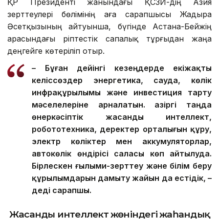
ҚР Президенті жанындағы ҚСЗИ-дің Азия
зерттеулері бөлімінің аға сарапшысы Жадыра
Әсетқызының айтуынша, бүгінде Астана-Бейжің
арасындағы әріптестік сапалық тұрғыдан жаңа
деңгейге көтеріліп отыр.
– Бұған дейінгі кезеңдерде екіжақты
келіссөздер энергетика, сауда, көлік
инфрақұрылымы және инвестиция тарту
мәселелеріне арналатын. Қазіргі таңда
өнеркәсіптік жасанды интеллект,
робототехника, деректер орталығын құру,
электр көліктер мен аккумуляторлар,
автокөлік өндірісі саласы көп айтылуда.
Бірлескен ғылыми-зерттеу және білім беру
құрылымдарын дамыту жайын да естідік, –
деді сарапшы.
Жасанды интеллект жөніндегі жаһандық