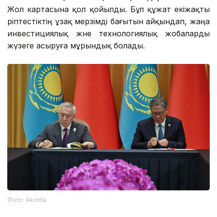
Жол картасына қол қойылды. Бұл құжат екіжақты
әріптестіктің ұзақ мерзімді бағытын айқындап, жаңа
инвестициялық және технологиялық жобаларды
жүзеге асыруға мұрындық болады.
Фото: Аkorda