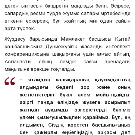
деген ынтасын білдіретін маңызды белгі. Әсіресе,
сапардың ресми түрде жұмыс сапары мәртебесінде
өткенін ескерсек, бұл жайттың мәні одан сайын
арта түспек.
Жүздесу барысында Мемлекет басшысы Қытай
көшбасшысына Дүниежүзілік жасанды интеллект
конференциясына шақырғаны үшін алғыс айтып,
Аспанасты елінің әлемдік саяси аренадағы
маңызына ерекше тоқталды.
– Қытайдың халықаралық қауымдастық
алдындағы беделі зор және оның
жетістіктерін бүкіл әлем мойындайды.
Қазіргі таңда еліңізде жүзеге асырылып
жатқан ауқымды өзгерістерді бәріміз
үлкен қызығушылықпен қараймыз. Бұл, ең
алдымен, Сіздің көреген басшылығыңыз
бен қажырлы еңбегіңіздің арқасы деп