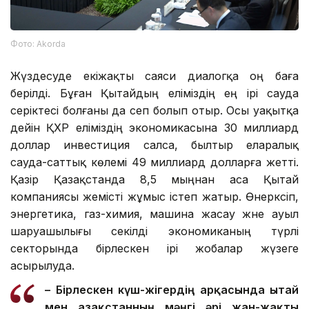
Фото: Аkorda
Жүздесуде екіжақты саяси диалогқа оң баға
берілді. Бұған Қытайдың еліміздің ең ірі сауда
серіктесі болғаны да сеп болып отыр. Осы уақытқа
дейін ҚХР еліміздің экономикасына 30 миллиард
доллар инвестиция салса, былтыр еларалық
сауда-саттық көлемі 49 миллиард долларға жетті.
Қазір Қазақстанда 8,5 мыңнан аса Қытай
компаниясы жемісті жұмыс істеп жатыр. Өнеркәсіп,
энергетика, газ-химия, машина жасау және ауыл
шаруашылығы секілді экономиканың түрлі
секторында бірлескен ірі жобалар жүзеге
асырылуда.
– Бірлескен күш-жігердің арқасында Қытай
мен Қазақстанның мәңгі әрі жан-жақты