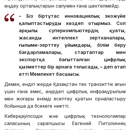
өңдеу орталықтарын салумен ғана шектелмейді.
– Біз біртұтас инновациялық экожүйе
қалыптастыруды көздеп отырмыз. Сол
арқылы суперкомпьютердің қуаты,
жасанды интеллект зертханалары,
ғылыми-зерттеу ұйымдары, білім беру
бағдарламалары, стартаптар мен
экспортқа бағытталған цифрлық
қызметтер бір арнаға тоғысады, – деп атап
өтті Мемлекет басшысы.
Демек, ендігі жерде Қазақстан тек транзиттік ағын
үшін ғана емес, өңірдегі цифрлық инфрақұрылым
мен жоғары өнімді есептеу қуатын орналастыру
бойынша да бәсекеге ниетті.
Киберқауіпсіздік және цифрлық технологиялар
саласының сарапшысы Евгений Питолиннің