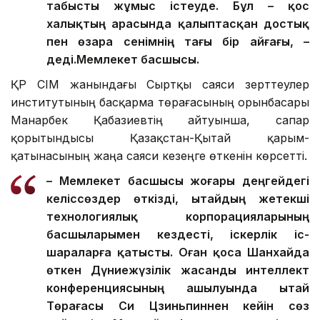
табысты жұмыс істеуде. Бұл – қос
халықтың арасында қалыптасқан достық
пен өзара сенімнің тағы бір айғағы, –
деді.
Мемлекет басшысы.
ҚР СІМ жанындағы Сыртқы саяси зерттеулер
институтының басқарма төрағасының орынбасары
Манарбек Қабазиевтің айтуынша, сапар
қорытындысы Қазақстан-Қытай қарым-
қатынасының жаңа саяси кезеңге өткенін көрсетті.
– Мемлекет басшысы жоғары деңгейдегі
келіссөздер өткізді, Қытайдың жетекші
технологиялық корпорацияларының
басшыларымен кездесті, іскерлік іс-
шараларға қатысты. Оған қоса Шанхайда
өткен Дүниежүзілік жасанды интеллект
конференциясының ашылуында Қытай
Төрағасы Си Цзиньпиннен кейін сөз