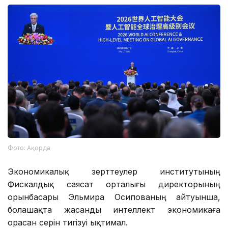
Фото: Ақорда
Экономикалық зерттеулер институтының
Фискалдық саясат орталығы директорының
орынбасары Эльмира Осипованың айтуынша,
болашақта жасанды интеллект экономикаға
орасан әсерін тигізуі ықтимал.