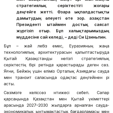
стратегиялық серіктестігі жоғары
деңгейге жетті. Өзара ықпалдастықты
дамытудың әлеуеті өте зор. Қазақстан
Президенті Қытаймен достық саясат
жүргізіп отыр. Бұл халықтарымыздың
мүддесіне сай келеді, – деді Си Цзиньпин.
Бұл – жай лебіз емес, Еуразияның жаңа
технологиялық архитектурасын қалыптастыруда
Қытай Қазақстанды негізгі стратегиялық
серіктестің бірі ретінде қарастырады деген сөз.
Яғни, Бейжің үшін еліміз Орталық Азиядағы сауда
мен транзит саласында одақтас деңгейінен әрі
асты.
Сөзімізге келіссөз нәтижесі себеп. Сапар
қарсаңында Қазақстан мен Қытай үкіметтері
арасында 2027–2030 жылдарға арналған сауда-
экономикалық ынтымақтастық бағдарламасы мен