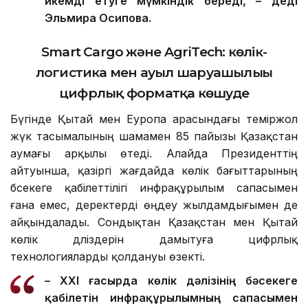
икемді етуге мүмкіндік береді,
–
деді
Эльмира Осипова
.
Smart Cargo және AgriTech: көлік-
логистика мен ауыл шаруашылығы
цифрлық форматқа көшуде
Бүгінде Қытай мен Еуропа арасындағы теміржол
жүк тасымалының шамамен 85 пайызы Қазақстан
аумағы арқылы өтеді. Алайда Президенттің
айтуынша, қазіргі жағдайда көлік бағыттарының
бәсекеге қабілеттілігі инфрақұрылым сапасымен
ғана емес, деректерді өңдеу жылдамдығымен де
айқындалады. Сондықтан Қазақстан мен Қытай
көлік дәліздерін дамытуға цифрлық
технологияларды қолдануы өзекті.
– XXI ғасырда көлік дәлізінің бәсекеге
қабілетін инфрақұрылымның сапасымен