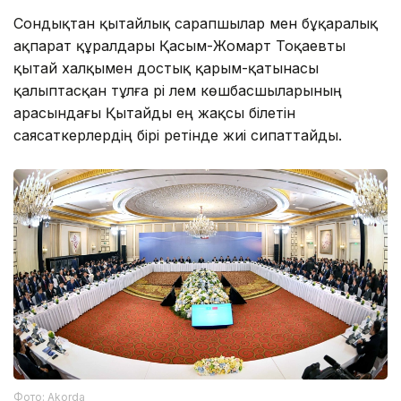
Сондықтан қытайлық сарапшылар мен бұқаралық
ақпарат құралдары Қасым-Жомарт Тоқаевты
қытай халқымен достық қарым-қатынасы
қалыптасқан тұлға әрі әлем көшбасшыларының
арасындағы Қытайды ең жақсы білетін
саясаткерлердің бірі ретінде жиі сипаттайды.
Фото: Аkorda