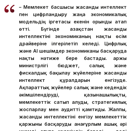
– Мемлекет басшысы жасанды интеллект
пен цифрландыру жаңа экономикалық
модельдің іргетасы екенін орынды атап
өтті. Бүгінде Қазақстан жасанды
интеллектіні экономиканың нақты өсім
драйверіне ілгерілетіп келеді.
Цифрлық
және AI шешімдер экономиканы басқаруда
нақты нәтиже бере бастады. Қаржы
министрлігі бюджет, салық және
фискалдық бақылау жүйелеріне жасанды
интеллект құралдарын енгізуде.
Ақпараттық жүйелер салық және кедендік
әкімшілендіруді, қазынашылықты,
мемлекеттік сатып алуды, стратегиялық
жоспарлау мен аудит
ті қамтиды
. Жалпы,
жасанды интеллекті
ні
енгізу мемлекеттік
қаржыны басқаруды анағұрлым ашық әрі