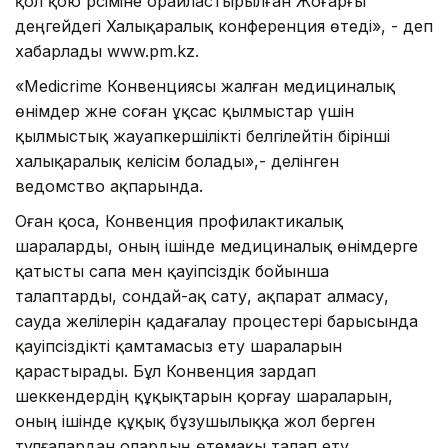
қол қою рәсіміне орайластырылған Жоғарғы
деңгейдегі Халықаралық конференция өтеді», - деп
хабарлады www.pm.kz.
«Medicrime Конвенциясы жалған медициналық
өнімдер және соған ұқсас қылмыстар үшін
қылмыстық жауапкершілікті белгілейтін бірінші
халықаралық келісім болады»,- делінген
ведомство ақпарында.
Оған қоса, Конвенция профилактикалық
шараларды, оның ішінде медициналық өнімдерге
қатысты сапа мен қауіпсіздік бойынша
талаптарды, сондай-ақ сату, ақпарат алмасу,
сауда желілерін қадағалау процестері барысында
қауіпсіздікті қамтамасыз ету шараларын
қарастырады. Бұл Конвенция зардап
шеккендердің құқықтарын қорғау шараларын,
оның ішінде құқық бұзушылыққа жол берген
тұлғалардан олардың өтемақы талап ету