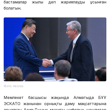
бастамалар жылы деп жариялауды ұсынған
болатын.
Фото: Аkorda
Мемлекет басшысы жақында Алматыда БҰҰ
ЭСКАТО жанынан орнықты даму мақсаттарына
арналған Азия-Тынық мұхиты цифрлық шешімдер