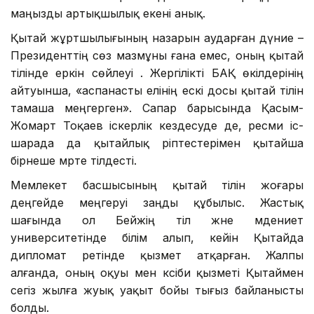
маңызды артықшылық екені анық.
Қытай жұртшылығының назарын аударған дүние –
Президенттің сөз мазмұны ғана емес, оның қытай
тілінде еркін сөйлеуі . Жергілікті БАҚ өкілдерінің
айтуынша, «аспанасты елінің ескі досы қытай тілін
тамаша меңгерген». Сапар барысында Қасым-
Жомарт Тоқаев іскерлік кездесуде де, ресми іс-
шарада да қытайлық әріптестерімен қытайша
бірнеше мәрте тілдесті.
Мемлекет басшысының қытай тілін жоғары
деңгейде меңгеруі заңды құбылыс. Жастық
шағында ол Бейжің тіл және мәдениет
университетінде білім алып, кейін Қытайда
дипломат ретінде қызмет атқарған. Жалпы
алғанда, оның оқуы мен кәсіби қызметі Қытаймен
сегіз жылға жуық уақыт бойы тығыз байланысты
болды.