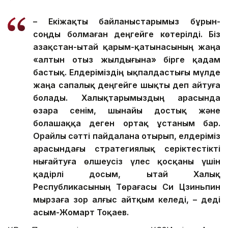
– Екіжақты байланыстарымыз бұрын-
соңды болмаған деңгейге көтерілді. Біз
Қазақстан-Қытай қарым-қатынасының жаңа
«алтын отыз жылдығына» бірге қадам
бастық. Елдеріміздің ықпалдастығы мүлде
жаңа сапалық деңгейге шықты деп айтуға
болады. Халықтарымыздың арасында
өзара сенім, шынайы достық және
болашаққа деген ортақ ұстаным бар.
Орайлы сәтті пайдалана отырып, елдеріміз
арасындағы стратегиялық серіктестікті
нығайтуға өлшеусіз үлес қосқаны үшін
қадірлі досым, Қытай Халық
Республикасының Төрағасы Си Цзиньпин
мырзаға зор алғыс айтқым келеді, – деді
Қасым-Жомарт Тоқаев.