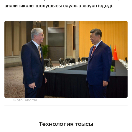
аналитикалық шолушысы сауалға жауап іздеді.
Фото: Аkorda
Технология тоғысы