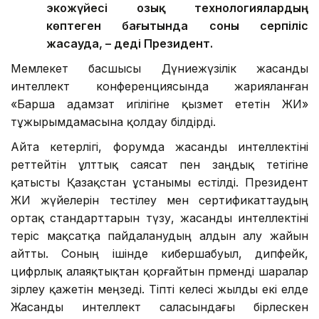
экожүйесі озық технологиялардың
көптеген бағытында соны серпіліс
жасауда, – деді Президент.
Мемлекет басшысы Дүниежүзілік жасанды
интеллект конференциясында жарияланған
«Барша адамзат игілігіне қызмет ететін ЖИ»
тұжырымдамасына қолдау білдірді.
Айта кетерлігі, форумда жасанды интеллектіні
реттейтін ұлттық саясат пен заңдық тетігіне
қатысты Қазақстан ұстанымы естілді. Президент
ЖИ жүйелерін тестілеу мен сертификаттаудың
ортақ стандарттарын түзу, жасанды интеллектіні
теріс мақсатқа пайдаланудың алдын алу жайын
айтты. Соның ішінде кибершабуыл, дипфейк,
цифрлық алаяқтықтан қорғайтын пәрменді шаралар
әзірлеу қажетін меңзеді. Тіпті келесі жылды екі елде
Жасанды интеллект саласындағы бірлескен