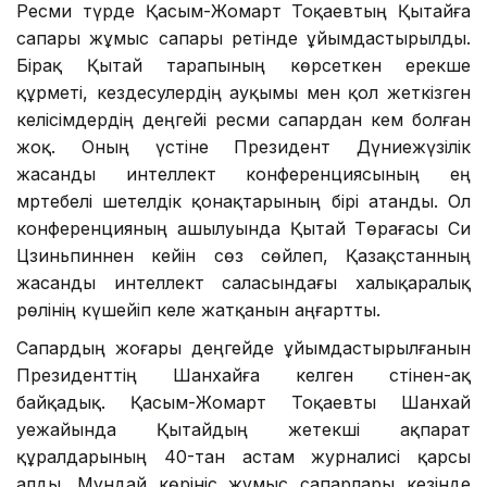
Ресми түрде Қасым-Жомарт Тоқаевтың Қытайға
сапары жұмыс сапары ретінде ұйымдастырылды.
Бірақ Қытай тарапының көрсеткен ерекше
құрметі, кездесулердің ауқымы мен қол жеткізген
келісімдердің деңгейі ресми сапардан кем болған
жоқ. Оның үстіне Президент Дүниежүзілік
жасанды интеллект конференциясының ең
мәртебелі шетелдік қонақтарының бірі атанды. Ол
конференцияның ашылуында Қытай Төрағасы Си
Цзиньпиннен кейін сөз сөйлеп, Қазақстанның
жасанды интеллект саласындағы халықаралық
рөлінің күшейіп келе жатқанын аңғартты.
Сапардың жоғары деңгейде ұйымдастырылғанын
Президенттің Шанхайға келген сәтінен-ақ
байқадық. Қасым-Жомарт Тоқаевты Шанхай
әуежайында Қытайдың жетекші ақпарат
құралдарының 40-тан астам журналисі қарсы
алды. Мұндай көрініс жұмыс сапарлары кезінде