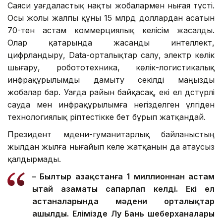
Саяси уағдаластық нақты жобалармен нығая түсті.
Осы жолы жалпы құны 15 млрд доллардан асатын
70-тен астам коммерциялық келісім жасалды.
Олар қатарында жасанды интеллект,
цифрландыру, Data-орталықтар салу, электр көлік
шығару, робототехника, көлік-логистикалық
инфрақұрылымды дамыту секілді маңызды
жобалар бар. Уағда райын байқасақ, екі ел дәстүрлі
сауда мен инфрақұрылымға негізделген үлгіден
технологиялық әріптестікке бет бұрып жатқандай.
Президент мәдени-гуманитарлық байланыстың
жылдан жылға нығайып келе жатқанын да атаусыз
қалдырмады.
– Былтыр Қазақстанға 1 миллионнан астам
Қытай азаматы сапарлап келді. Екі ел
астаналарында мәдени орталықтар
ашылды. Елімізде Лу Бань шеберханалары