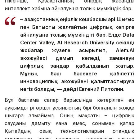
пікірінше, Қазақстанның өңірдің жасанды
интеллект хабына айналуына толық мүмкіндік бар.
– Қазақстанның өңірлік көшбасшы әрі Шығыс
пен Батысты жалғайтын цифрлық көпірге
айналуына толық мүмкіндігі бар. Елде Data
Center Valley, AI Research University секілді
жобалар жүзеге асырылып, Alem.AI
экожүйесі дамып келеді, заманауи
цифрлық заңдар қабылданып жатыр.
Мұның бәрі бәсекеге қабілетті
инновациялық экожүйені қалыптастыруға
негіз болады, — дейді Евгений Питолин.
Бұл бастама сапар барысында көтерілген ең
ауқымды әрі өршіл ұсыныстың бірі болғанын жоққа
шығара алмаймыз. Оның мақсаты – цифрлық
сауданы дамыту ғана емес, сонымен қатар
Қытайдың озық технологияларын отандық
өнеркәсіпке, көлік саласына, денсаулық сақтау