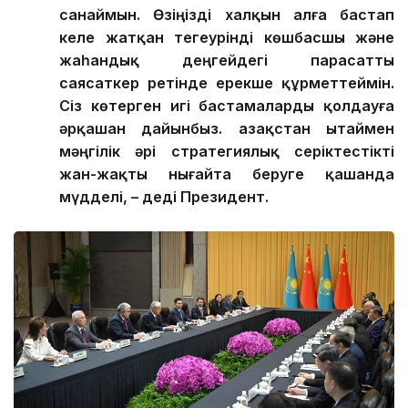
санаймын. Өзіңізді халқын алға бастап
келе жатқан тегеурінді көшбасшы және
жаһандық деңгейдегі парасатты
саясаткер ретінде ерекше құрметтеймін.
Сіз көтерген игі бастамаларды қолдауға
әрқашан дайынбыз. Қазақстан Қытаймен
мәңгілік әрі стратегиялық серіктестікті
жан-жақты нығайта беруге қашанда
мүдделі, – деді Президент.