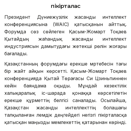
пікірталас
Президент Дүниежүзілік жасанды интеллект
конференциясына (WAIC) қатысқанын айттық.
Форумда сөз сөйлеген Қасым-Жомарт Тоқаев
Қытайдың жаһандық жасанды интеллект
индустриясын дамытудағы жетекші рөлін жоғары
бағалады.
Қазақстанның форумдағы ерекше мәртебесін тағы
бір жайт айқын көрсетті. Қасым-Жомарт Тоқаев
конференцияда Қытай Төрағасы Си Цзиньпиннен
кейін баяндама оқыды. Мұндай кезектілік
халықаралық іс-шарада қонаққа көрсетілетін
ерекше құрметтің белгісі саналады. Осылайша,
Қазақстан жасанды интеллекттің болашағы
талқыланған әлемдік деңгейдегі негізгі пікірталасқа
қатысқан маңызды мемлекеттің қатарынан көрінді.