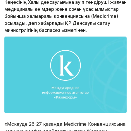
Кеңесінің Халық денсаулығына қауіп төндіруші жалған
медициналық өнімдер және соған ұқсас қылмыстар
бойынша халықаралық конвенциясына (Medicrime)
қосылады, деп хабарлады ҚР Денсаулық сақтау
министрлігінің баспасөз қызметінен.
«Мәскеуде 26-27 қазанда Medicrime Конвенциясына