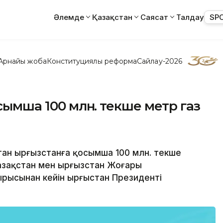
Әлемде
Қазақстан
Саясат
Талдау
SP
Арнайы жоба
Конституциялық реформа
Сайлау-2026
осымша 100 млн. текше метр газ
стан Қырғызстанға қосымша 100 млн. текше
 Қазақстан мен Қырғызстан Жоғары
рысынан кейін Қырғыстан Президенті