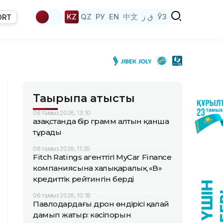
KZ
QZ
РУ
EN
中文
ق ز
ЎЗ
ORT
Тақырыпқа қатысты
06 тамыз 2026, 13:10
Қазақстанда бір грамм алтын қанша
тұрады
06 тамыз 2026, 11:35
Fitch Ratings агенттігі MyCar Finance
компаниясына халықаралық «B»
кредиттік рейтингін берді
06 тамыз 2026, 10:18
Павлодардағы дрон өндірісі қалай
дамып жатыр: кәсіпорын