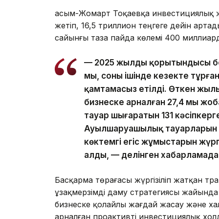
Қасым-Жомарт Тоқаевқа инвестициялық ж
жетіп, 16,5 триллион теңгеге дейін арт
сайынғы таза пайда көлемі 400 миллиард
— 2025 жылдың қорытындысы бо
мың, соның ішінде кезекте тұрға
қамтамасыз етілді. Өткен жылы
бизнеске арналған 27,4 мың ж
тауар шығаратын 131 кәсіпкерг
Ауылшаруашылық тауарларын өн
көктемгі егіс жұмыстарын жүргі
алды, — делінген хабарламада
Басқарма төрағасы жүргізіліп жатқан тр
ұзақмерзімді даму стратегиясы жайында а
бизнеске қолайлы жағдай жасау және х
арналған проактивті инвестициялық хол