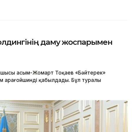
олдингінің даму жоспарымен
шысы Қасым-Жомарт Тоқаев «Бәйтерек»
м Қарағойшинді қабылдады. Бұл туралы