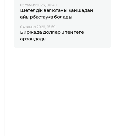
05 тамыз 2026, 08:40
Шетелдік валютаны қаншадан
айырбастауға болады
04 тамыз 2026, 15:59
Биржада доллар 3 теңгеге
арзандады