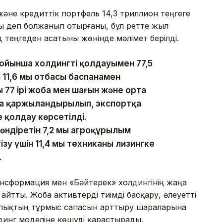
әне кредиттік портфель 14,3 триллион теңгеге
ады деп болжанып отырғаны, бұл ретте жыл
 теңгеден асатыны жөнінде мәлімет берілді.
йынша холдингтің қолдауымен 77,5
н 11,6 мың отбасы баспанамен
 77 ірі жоба мен шағын және орта
оба қаржыландырылып, экспортқа
е қолдау көрсетілді.
діретін 7,2 мың агроқұрылым
зу үшін 11,4 мың техниканы лизингке
.
ансформация мен «Бәйтерек» холдингінің жаңа
йтты. Жоба активтерді тиімді басқару, әлеуетті
алықтың тұрмыс сапасын арттыру шараларына
динг моделіне көшуді қарастырады.