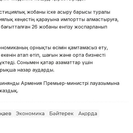
естициялық жобаны іске асыру барысы туралы
иялық кеңестің қарауына импортты алмастыруға,
бағытталған 26 жобаны енгізу жоспарланып
номиканың орнықты өсімін қамтамасыз ету,
екенін атап өтіп, шағын және орта бизнесті
жүктеді. Сонымен қатар азаматтар үшін
йрықша назар аударды.
Пашинянды Армения Премьер-министрі лауазымына
жаздық.
оқаев
Экономика
Бәйтерек
Ақорда