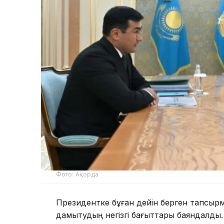
Фото: Ақорда
Президентке бұған дейін берген тапсы
дамытудың негізгі бағыттары баяндалды.