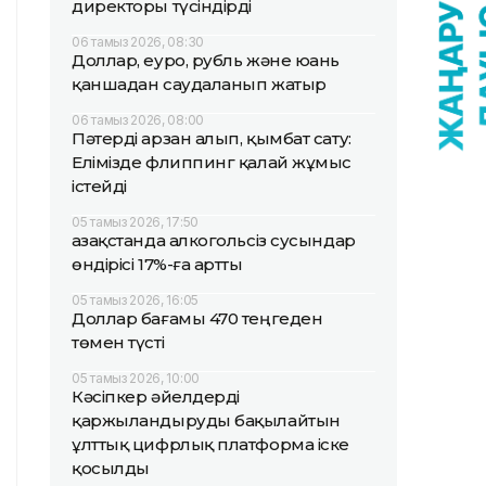
директоры түсіндірді
06 тамыз 2026, 08:30
Доллар, еуро, рубль және юань
қаншадан саудаланып жатыр
06 тамыз 2026, 08:00
Пәтерді арзан алып, қымбат сату:
Елімізде флиппинг қалай жұмыс
істейді
05 тамыз 2026, 17:50
Қазақстанда алкогольсіз сусындар
өндірісі 17%-ға артты
05 тамыз 2026, 16:05
Доллар бағамы 470 теңгеден
төмен түсті
05 тамыз 2026, 10:00
Кәсіпкер әйелдерді
қаржыландыруды бақылайтын
ұлттық цифрлық платформа іске
қосылды