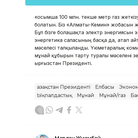
«Қосымша 100 млн. текше метр газ жеткіз
болатын. Біз «Алматы-Кемин» жобасын жүз
Бұл бізге болашақта электр энергиясын 
энергетика саласының басқа да, атап ай
мәселесі талқыланды. Үкіметаралық ком
мұнай құбырын тарту туралы мәселені зер
Қырғызстан Президенті.
Қазақстан Президенті
Елбасы
Эконо
Ықпалдастық
Мұнай
Мұнай/газ
Ба