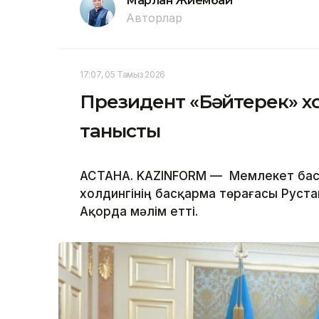
Марлан Жиембай
Авторлар
17:07, 05 Тамыз 2026
Президент «Бәйтерек» х
танысты
АСТАНА. KAZINFORM — Мемлекет бас
холдингінің басқарма төрағасы Руста
Ақорда мәлім етті.