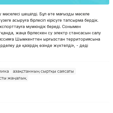
у мәселесі шешілді. Бұл өте мағызды мәселе
еге асыруға бірлесіп кірісуге тапсырма бердік.
экспорттауға мүмкіндік береді. Сонымен
тқанда, жаңа бірлескен су электр стансасын салу
иссияға Шымкенттен Қырғызстан территориясына
делеу де қазірдің өзінде жүктелді», - деді
мика
Қазақстанның сыртқы саясаты
сты жаңалық