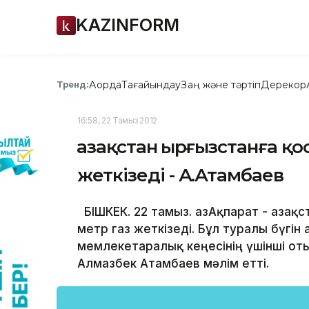
KAZINFORM
Ақорда
Тағайындау
Заң және тәртіп
Дерекқор
Тренд:
16:58, 22 Тамыз 2012
Қазақстан Қырғызстанға қ
жеткізеді - А.Атамбаев
БІШКЕК. 22 тамыз. ҚазАқпарат - Қазақ
метр газ жеткізеді. Бұл туралы бүгін
мемлекетаралық кеңесінің үшінші оты
Алмазбек Атамбаев мәлім етті.