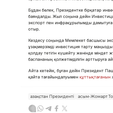
Бұдан бөлек, Президентке бірқатар инв
баяндалды. Жыл соңына дейін Инвестиц
экспорт пен инфрақұрылымды дамытуға 
отыр.
Кездесу соңында Мемлекет басшысы эко
ұзақмерзімді инвестиция тарту маңызды 
қолдау тетігін күшейту жөнінде міндет 
баспананың қолжетімділігін арттыруға а
Айта кетейік, бұған дейін Президент 
қайта тағайындалуымен
құттықтағанын
Қазақстан Президенті
Қасым-Жомарт Т