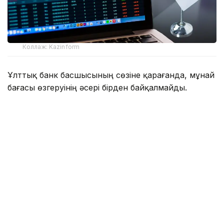
Коллаж: Kazinform
Ұлттық банк басшысының сөзіне қарағанда, мұнай
бағасы өзгеруінің әсері бірден байқалмайды.
— Әзірге, айтарлықтай тікелей әсерін
байқаған жоқпыз. Өйткені мұнай
бағасының өсуі біраздан кейін әсерін
береді, яғни бір жарым немесе екі ай уақыт
керек, — деді Т. Сүлейменов Парламент
Мәжілісінде тілшілер сұрағына жауап бере
отырып.
Сонымен қатар ҰБ төрағасы қазір мұнайдың
бюджеттегі бағасын қайта қарастыруға
алғышарттар жоқ екенін атап өтті.