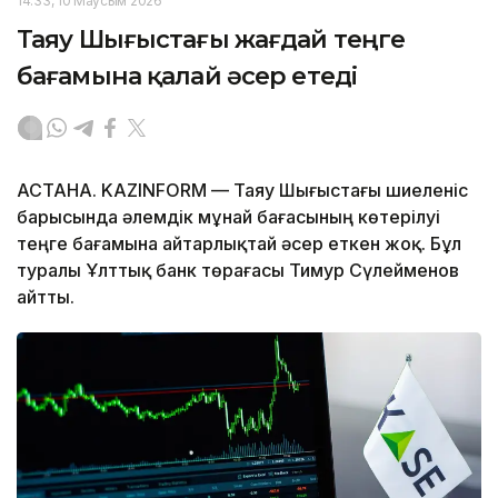
14:33, 10 Маусым 2026
Таяу Шығыстағы жағдай теңге
бағамына қалай әсер етеді
АСТАНА. KAZINFORM — Таяу Шығыстағы шиеленіс
барысында әлемдік мұнай бағасының көтерілуі
теңге бағамына айтарлықтай әсер еткен жоқ. Бұл
туралы Ұлттық банк төрағасы Тимур Сүлейменов
айтты.