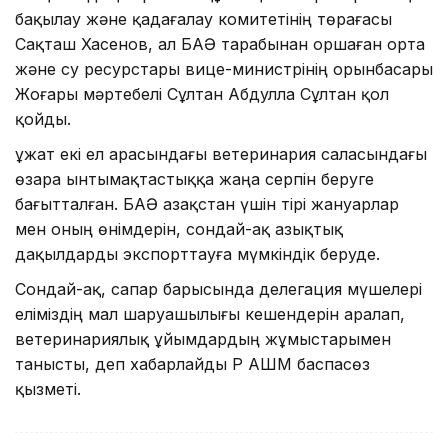
бақылау және қадағалау комитетінің төрағасы
Сақташ Хасенов, ал БАӘ тарабынан Қоршаған орта
және су ресурстары вице-министрінің орынбасары
Жоғары мәртебелі Сұлтан Абдулла Сұлтан қол
қойды.
Құжат екі ел арасындағы ветеринария саласындағы
өзара ынтымақтастыққа жаңа серпін беруге
бағытталған. БАӘ Қазақстан үшін тірі жануарлар
мен оның өнімдерін, сондай-ақ азықтық
дақылдарды экспорттауға мүмкіндік беруде.
Сондай-ақ, сапар барысында делегация мүшелері
еліміздің мал шаруашылығы кешендерін аралап,
ветеринариялық ұйымдардың жұмыстарымен
танысты, деп хабарлайды ҚР АШМ баспасөз
қызметі.