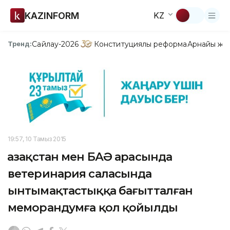
KAZINFORM
KZ
Сайлау-2026
Конституциялық реформа
Арнайы жо
Тренд:
19:57, 10 Тамыз 2015
Қазақстан мен БАӘ арасында
ветеринария саласында
ынтымақтастыққа бағытталған
меморандумға қол қойылды