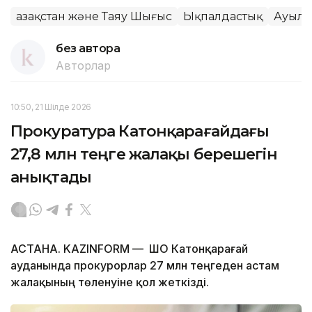
Қазақстан және Таяу Шығыс
Ықпалдастық
Ауыл 
без автора
Авторлар
10:50, 21 Шілде 2026
Прокуратура Катонқарағайдағы
27,8 млн теңге жалақы берешегін
анықтады
АСТАНА. KAZINFORM — ШҚО Катонқарағай
ауданында прокурорлар 27 млн теңгеден астам
жалақының төленуіне қол жеткізді.