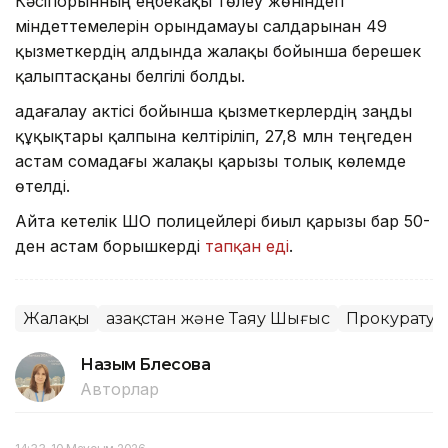
Кәсіпорынның еңбекақы төлеу жөніндегі
міндеттемелерін орындамауы салдарынан 49
қызметкердің алдында жалақы бойынша берешек
қалыптасқаны белгілі болды.
Қадағалау актісі бойынша қызметкерлердің заңды
құқықтары қалпына келтіріліп, 27,8 млн теңгеден
астам сомадағы жалақы қарызы толық көлемде
өтелді.
Айта кетелік ШҚО полицейлері биыл қарызы бар 50-
ден астам борышкерді
тапқан еді
.
Жалақы
Қазақстан және Таяу Шығыс
Прокуратур
Назым Бөлесова
Авторлар