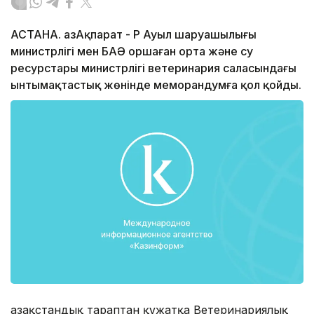
АСТАНА. ҚазАқпарат - ҚР Ауыл шаруашылығы
министрлігі мен БАӘ Қоршаған орта және су
ресурстары министрлігі ветеринария саласындағы
ынтымақтастық жөнінде меморандумға қол қойды.
Қазақстандық тараптан құжатқа Ветеринариялық