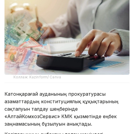
Коллаж: Kazinform/ Canva
Катонқарағай ауданының прокуратурасы
азаматтардың конституциялық құқықтарының
сақталуын талдау шеңберінде
«АлтайКомхозСервис» КМК қызметінде еңбек
заңнамасының бұзылуын анықтады.