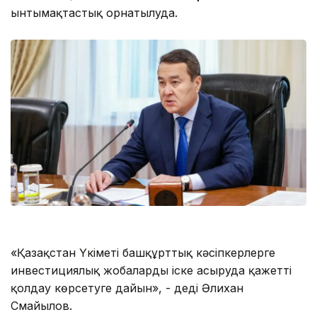
ынтымақтастық орнатылуда.
«Қазақстан Үкіметі башқұрттық кәсіпкерлерге
инвестициялық жобаларды іске асыруда қажетті
қолдау көрсетуге дайын», - деді Әлихан
Смайылов.