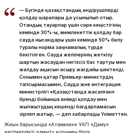
— Бүгінде қазақстандық өндірушілерді
қолдау шаралары да ұсынылып отыр.
Отандық тауарлар үшін сөре кеңістігінің
кемінде 30%-ы, мемлекеттік қолдау бар
сауда нысандары үшін кемінде 50% бөлу
туралы норма заңнамалық түрде
бекітілген. Сауда желілерінің жеткізу
шартын жасаудан негізсіз бас тартуы мен
жалдау ақысын асыру жағдайы шектелді.
Сонымен қатар Премьер-министрдің
тапсырмасымен, Сауда және интеграция
министрлігі «Қазақстанда жасалған»
бренді бойынша өнімді қолдау мен
жылжытудың кешенді бағдарламасын
әзірлеп жатыр, — деп хабарлады Үкіметтен.
Жиын барысында «Атамекен» ҰКП «Даму»
кәсіпкерлікті дамыту қорымен бірге