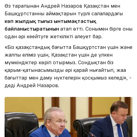
Өз тарапынан Андрей Назаров Қазақстан мен
Башқұртстанның аймақтарын түрлі салалардағы
көп жылдық тығыз ынтымақтастық
байланыстыратынын
атап өтті. Сонымен бірге оны
одан әрі кеңейтуге жеткілікті әлеует бар.
«Біз қазақстандық бағытта Башқұртстан үшін және
жалпы еліміз үшін, Қазақстан үшін де үлкен
мүмкіндіктер көріп отырмыз. Сондықтан біз
қарым-қатынасымызды әрі қарай нығайтып, жаңа
бағыттар мен даму нүктелерін қосқымыз келеді», -
деді Андрей Назаров.