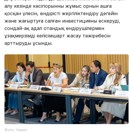
алу кезінде кәсіпорынның жұмыс орнын ашға
қосқан үлесін, өндірісті жергіліктендіру деңгейін
және жаңғыртуға салған инвестицияны ескеруді,
сондай-ақ адал отандық өндірушілермен
ұзақмерзімді келісімшарт жасау тәжірибесін
арттыруды ұсынды.
Фото: Үкімет