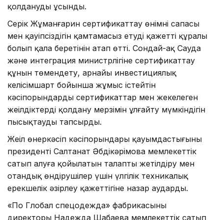
қолдануды ұсынды.
Серік Жұманғарин сертификаттау өнімнің сапасы
мен қауіпсіздігін қамтамасыз етудің қажетті құралы
болып қала беретінін атап өтті. Сондай-ақ Сауда
және интеграция министрлігіне сертификаттау
құнын төмендету, арнайы инвестициялық
келісімшарт бойынша жұмыс істейтін
кәсіпорындардың сертификаттар мен жекелеген
жеңілдіктерді қолдану мерзімін ұлғайту мүмкіндігін
пысықтауды тапсырды.
Жеңіл өнеркәсіп кәсіпорындары қауымдастығының
президенті Салтанат Әбдікәрімова мемлекеттік
сатып алуға қойылатын талапты жетілдіру мен
отандық өндірушілер үшін үлгілік техникалық
ерекшелік әзірлеу қажеттігіне назар аударды.
«По Глобал спецодежда» фабрикасының
директоры Надежда Шабаева мемлекеттік сатып