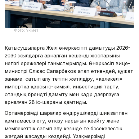
Фото: Үкімет
Қатысушыларға Жеңіл өнеркәсіпті дамытудың 2026-
2030 жылдарға арналған кешенді жоспарының
негізгі ережелері таныстырылды. Өнеркәсіп вице-
министрі Олжас Сапарбеков атап өткендей, құжат
заңнама, сатып алу тетігін жетілдіру, «көлеңкелі»
импортқа қарсы іс-қимыл, инвестиция тарту,
отандық брендті дамыту мен кадр даярлауға
арналған 28 іс-шараны қамтиды.
Ортамерзімді шаралар өндірушілерді шикізатпен
қамтамасыз ету, өткізу нарығын кеңейту және
мемлекеттік сатып алу кезінде тең бәсекелестік
жағдай жасауды көздейді. Ұзақмерзімді