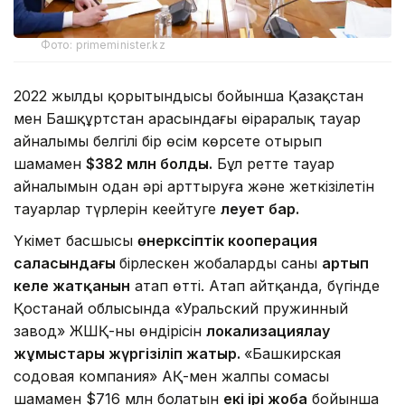
Фото: primeminister.kz
2022 жылдың қорытындысы бойынша Қазақстан
мен Башқұртстан арасындағы өңіраралық тауар
айналымы белгілі бір өсім көрсете отырып
шамамен
$382 млн болды.
Бұл ретте тауар
айналымын одан әрі арттыруға және жеткізілетін
тауарлар түрлерін кеңейтуге
әлеует бар.
Үкімет басшысы
өнеркәсіптік кооперация
саласындағы
бірлескен жобалардың саны
артып
келе жатқанын
атап өтті. Атап айтқанда, бүгінде
Қостанай облысында «Уральский пружинный
завод» ЖШҚ-ның өндірісін
локализациялау
жұмыстары жүргізіліп жатыр.
«Башкирская
содовая компания» АҚ-мен жалпы сомасы
шамамен $716 млн болатын
екі ірі жоба
бойынша