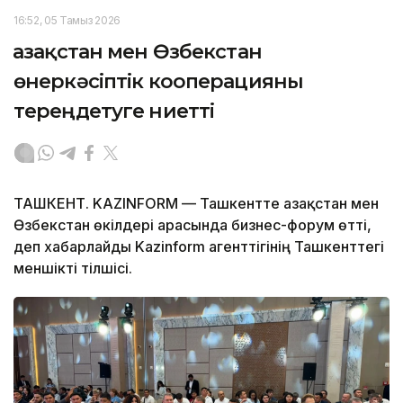
16:52, 05 Тамыз 2026
Қазақстан мен Өзбекстан
өнеркәсіптік кооперацияны
тереңдетуге ниетті
ТАШКЕНТ. KAZINFORM — Ташкентте Қазақстан мен
Өзбекстан өкілдері арасында бизнес-форум өтті,
деп хабарлайды Kazinform агенттігінің Ташкенттегі
меншікті тілшісі.