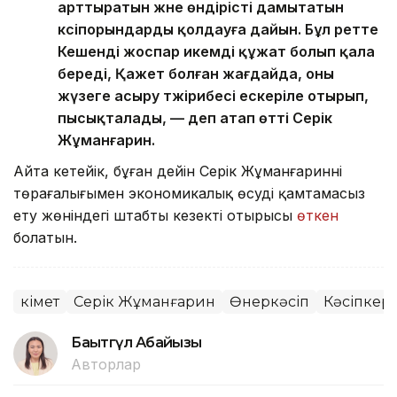
арттыратын және өндірісті дамытатын
кәсіпорындарды қолдауға дайын. Бұл ретте
Кешенді жоспар икемді құжат болып қала
береді, Қажет болған жағдайда, оны
жүзеге асыру тәжірибесі ескеріле отырып,
пысықталады, — деп атап өтті Серік
Жұманғарин.
Айта кетейік, бұған дейін Серік Жұманғариннің
төрағалығымен экономикалық өсуді қамтамасыз
ету жөніндегі штабтың кезекті отырысы
өткен
болатын.
Үкімет
Серік Жұманғарин
Өнеркәсіп
Кәсіпкерл
Бақытгүл Абайқызы
Авторлар