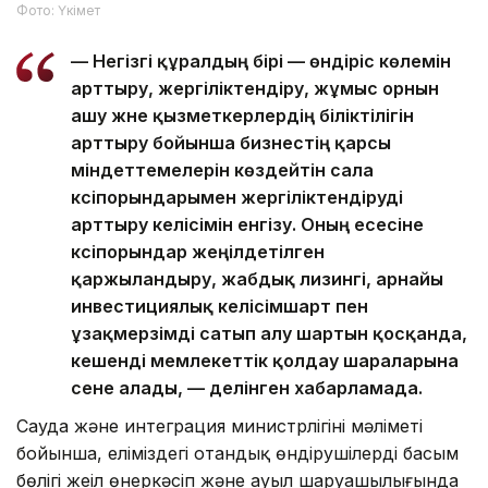
Фото: Үкімет
— Негізгі құралдың бірі — өндіріс көлемін
арттыру, жергіліктендіру, жұмыс орнын
ашу және қызметкерлердің біліктілігін
арттыру бойынша бизнестің қарсы
міндеттемелерін көздейтін сала
кәсіпорындарымен жергіліктендіруді
арттыру келісімін енгізу. Оның есесіне
кәсіпорындар жеңілдетілген
қаржыландыру, жабдық лизингі, арнайы
инвестициялық келісімшарт пен
ұзақмерзімді сатып алу шартын қосқанда,
кешенді мемлекеттік қолдау шараларына
сене алады, — делінген хабарламада.
Сауда және интеграция министрлігінің мәліметі
бойынша, еліміздегі отандық өндірушілердің басым
бөлігі жеңіл өнеркәсіп және ауыл шаруашылығында