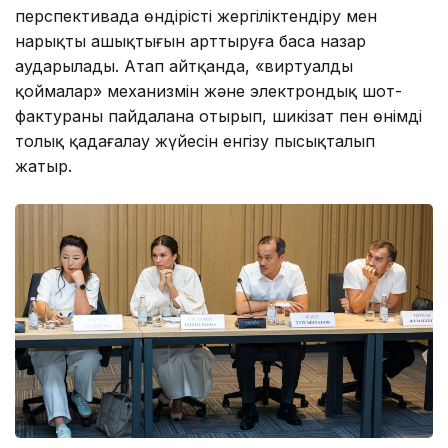
перспективада өндірісті жергіліктендіру мен
нарықтың ашықтығын арттыруға баса назар
аударылады. Атап айтқанда, «виртуалды
қоймалар» механизмін және электрондық шот-
фактураны пайдалана отырып, шикізат пен өнімді
толық қадағалау жүйесін енгізу пысықталып
жатыр.