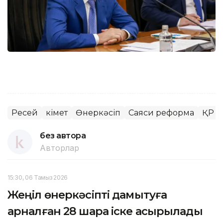
Ресей
Үкімет
Өнеркәсіп
Саяси реформа
ҚР Үк
без автора
Авторлар
15:30, 06 Тамыз 2026
Жеңіл өнеркәсіпті дамытуға
арналған 28 шара іске асырылады