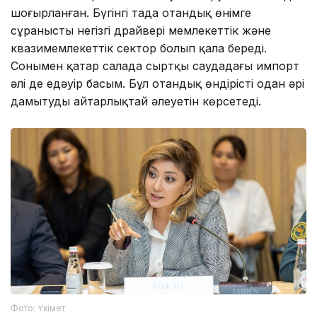
шоғырланған. Бүгінгі таңда отандық өнімге
сұраныстың негізгі драйвері мемлекеттік және
квазимемлекеттік сектор болып қала береді.
Сонымен қатар салада сыртқы саудадағы импорт
әлі де едәуір басым. Бұл отандық өндірісті одан әрі
дамытудың айтарлықтай әлеуетін көрсетеді.
Фото: Үкімет