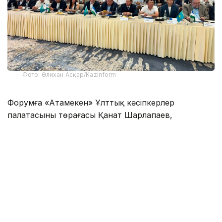
Фото: Әлихан Асқар/Kazinform
Форумға «Атамекен» Ұлттық кәсіпкерлер
палатасының төрағасы Қанат Шарлапаев,
Қазақстанның Өзбекстандағы елшісі Ералы
Тоғжанов, көршілес елдің Сауда-өнеркәсіп
палатасы төрағасы Даврон Вахабов және
кәсіпкерлер қатысты.