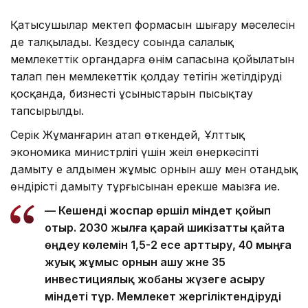
Қатысушылар мектеп формасын шығару мәселесін
де талқылады. Кездесу соңында салалық
мемлекеттік органдарға өнім сапасына қойылатын
талап пен мемлекеттік қолдау тетігін жетілдіруді
қосқанда, бизнестің ұсыныстарын пысықтау
тапсырылды.
Серік Жұманғарин атап өткендей, Ұлттық
экономика министрлігі үшін жеңіл өнеркәсіпті
дамыту ең алдымен жұмыс орнын ашу мен отандық
өндірісті дамыту тұрғысынан ерекше маңызға ие.
— Кешенді жоспар өршіл міндет қойып
отыр. 2030 жылға қарай шикізатты қайта
өңдеу көлемін 1,5-2 есе арттыру, 40 мыңға
жуық жұмыс орнын ашу және 35
инвестициялық жобаны жүзеге асыру
міндеті тұр. Мемлекет жергіліктендіруді