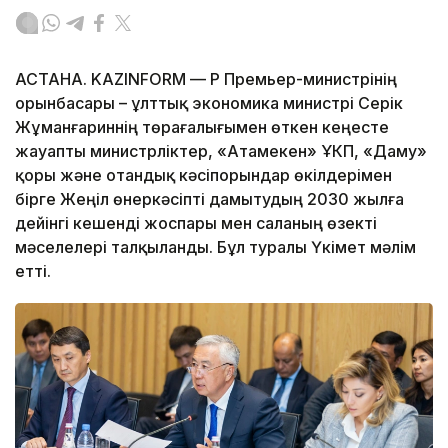
АСТАНА. KAZINFORM — ҚР Премьер-министрінің
орынбасары – ұлттық экономика министрі Серік
Жұманғариннің төрағалығымен өткен кеңесте
жауапты министрліктер, «Атамекен» ҰКП, «Даму»
қоры және отандық кәсіпорындар өкілдерімен
бірге Жеңіл өнеркәсіпті дамытудың 2030 жылға
дейінгі кешенді жоспары мен саланың өзекті
мәселелері талқыланды. Бұл туралы Үкімет мәлім
етті.