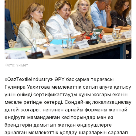
Фото: Үкімет
«QazTextileIndustry» ӨРҰ басқарма төрағасы
Гүлмира Уахитова мемлекеттік сатып алуға қатысу
үшін өнімді сертификаттаудың құны жоғары екенін
мәселе ретінде көтерді. Сондай-ақ локализациялау
деңгейі жоғары, негізінен арнайы форманы жаппай
өндіруге маманданған кәсіпорындар мен өз
брендтерін дамытып жатқан өндірушілерге
арналған мемлекеттік қолдау шараларын саралап