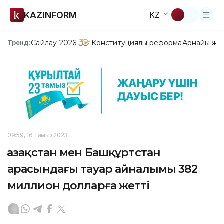
KAZINFORM
KZ
Сайлау-2026
Конституциялық реформа
Арнайы жо
Тренд:
09:59, 16 Тамыз 2023
Қазақстан мен Башқұртстан
арасындағы тауар айналымы 382
миллион долларға жетті