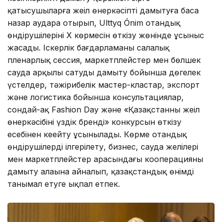
қатысушыларға жеңіл өнеркәсіпті дамытуға баса
назар аудара отырып, Ulttyq Ónim отандық
өндірушілерінің X көрмесін өткізу жөнінде ұсыныс
жасады. Іскерлік бағдарламаны салалық
пленарлық сессия, маркетплейстер мен бөлшек
сауда арқылы сатуды дамыту бойынша дөңгелек
үстелдер, тәжірибелік мастер-кластар, экспорт
және логистика бойынша консультациялар,
сондай-ақ Fashion Day және «Қазақстанның жеңіл
өнеркәсібінің үздік бренді» конкурсын өткізу
есебінен кеңейту ұсынылады. Көрме отандық
өндірушілерді ілгерілету, бизнес, сауда желілері
мен маркетплейстер арасындағы кооперацияны
дамыту алаңына айналып, қазақстандық өнімді
танымал етуге ықпал етпек.