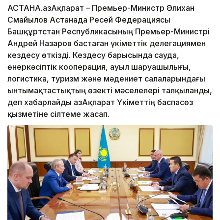
АСТАНА.ҚазАқпарат – Премьер-Министр Әлихан
Смайылов Астанада Ресей Федерациясы
Башқұртстан Республикасының Премьер-Министрі
Андрей Назаров бастаған үкіметтік делегациямен
кездесу өткізді. Кездесу барысында сауда,
өнеркәсіптік кооперация, ауыл шаруашылығы,
логистика, туризм және мәдениет салаларындағы
ынтымақтастықтың өзекті мәселелері талқыланды,
деп хабарлайды ҚазАқпарат Үкіметтің баспасөз
қызметіне сілтеме жасап.