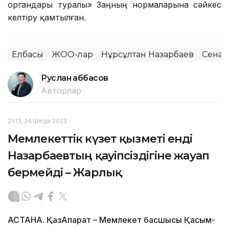
органдары туралы» Заңның нормаларына сәйкес
келтіру қамтылған.
Елбасы
ЖОО-лар
Нұрсұлтан Назарбаев
Сенат
Руслан Ғаббасов
Авторлар
21:13, 24 Шілде 2023
Мемлекеттік күзет қызметі енді
Назарбаевтың қауіпсіздігіне жауап
бермейді – Жарлық
АСТАНА. ҚазАқпарат – Мемлекет басшысы Қасым-