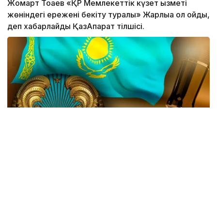
Жомарт Тоқаев «ҚР Мемлекеттік күзет қызметі
жөніндегі ережені бекіту туралы» Жарлыққа қол қойды,
деп хабарлайды ҚазАқпарат тілшісі.
Жаңа өзгеріске сай, Мемлекеттік күзет қызметінің
(МКҚ) басты функциясы қатарынан ҚР Тұңғыш
Президенті - Елбасының қауіпсіздігін қамтамасыз