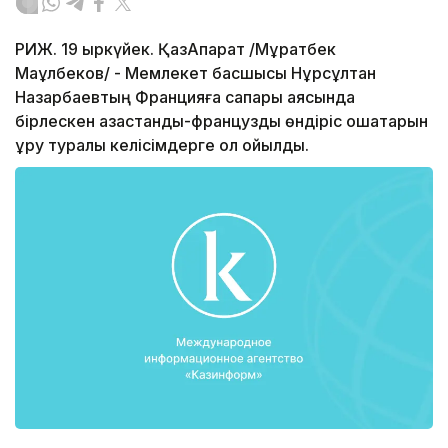
РИЖ. 19 қыркүйек. ҚазАқпарат /Мұратбек
Мақұлбеков/ - Мемлекет басшысы Нұрсұлтан
Назарбаевтың Францияға сапары аясында
бірлескен қазақстандық-француздық өндіріс ошақтарын
құру туралы келісімдерге қол қойылды.