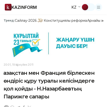
KAZINFORM
KZ
Сайлау-2026
Конституциялық реформа
Арнайы жо
Тренд:
20:01, 19 Қыркүйек 2011
Қазақстан мен Франция бірлескен
өндіріс құру туралы келісімдерге
қол қойды - Н.Назарбаевтың
Парижге сапары