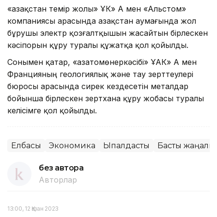
«Қазақстан темір жолы» ҰК» АҚ мен «Альстом»
компаниясы арасында Қазақстан аумағында жол
бұрушы электр қозғалтқышын жасайтын бірлескен
кәсіпорын құру туралы құжатқа қол қойылды.
Сонымен қатар, «Қазатомөнеркәсібі» ҰАК» АҚ мен
Францияның геологиялық және тау зерттеулері
бюросы арасында сирек кездесетін металдар
бойынша бірлескен зертхана құру жобасы туралы
келісімге қол қойылды.
Елбасы
Экономика
Ықпалдастық
Басты жаңалық
без автора
Авторлар
13:00, 12 Қазан 2023