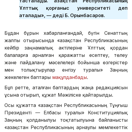
тасталады. Қазақстан Республикасының
Ұлттық қорғаныс университеті деп
аталады», — деді Б. Орынбасаров.
Бұдан бұрын хабарланғандай, бүгін Сенаттың
жалпы отырысында «Қазақстан Республикасының
кейбір заңнамалық актілеріне Ұлттық қордан
балаларға арналған қаражатты есептеу, төлеу
және пайдалану мәселелері бойынша өзгерістер
мен толықтырулар енгізу туралы» Заңның
жекелеген баптары
мақұлданбады
.
Бұл ретте, аталған баптардың жаңа редакциясын
ұсына отырып, құжат Мәжіліске қайтарылды.
Осы құжатта «Қазақстан Республикасының Тұңғыш
Президенті — Елбасы туралы» Конституциялық
Заңның қолданылуы тоқтатылуына байланысты
«Қазақстан Республикасының арнаулы мемлекеттік