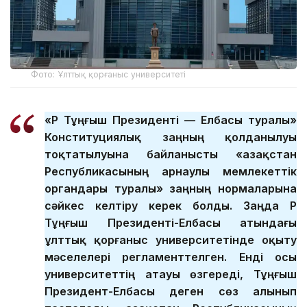
Фото: Ұлттық қорғаныс университеті
«ҚР Тұңғыш Президенті — Елбасы туралы»
Конституциялық заңның қолданылуы
тоқтатылуына байланысты «Қазақстан
Республикасының арнаулы мемлекеттік
органдары туралы» заңның нормаларына
сәйкес келтіру керек болды. Заңда ҚР
Тұңғыш Президенті-Елбасы атындағы
ұлттық қорғаныс университетінде оқыту
мәселелері регламенттелген. Енді осы
университеттің атауы өзгереді, Тұңғыш
Президент-Елбасы деген сөз алынып