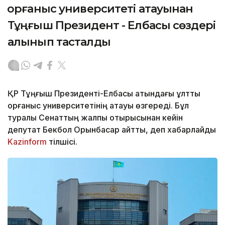
Қорғаныс университеті атауынан
Тұңғыш Президент - Елбасы сөздері
алынып тасталды
ҚР Тұңғыш Президенті-Елбасы атындағы ұлттық
қорғаныс университетінің атауы өзгереді. Бұл
туралы Сенаттың жалпы отырысынан кейін
депутат Бекбол Орынбасар айтты, деп хабарлайды
Kazinform
тілшісі.