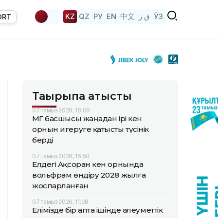
KZ
QZ
РУ
EN
中文
ق ز
ЎЗ
ORT
Тақырыпқа қатысты
07 тамыз 2026, 18:06
ҚМГ басшысы жаңадан ірі кен
орнын игеруге қатысты түсінік
берді
07 тамыз 2026, 16:50
Елдегі Ақсоран кен орнында
вольфрам өндіру 2028 жылға
жоспарланған
07 тамыз 2026, 11:08
Елімізде бір апта ішінде әлеуметтік