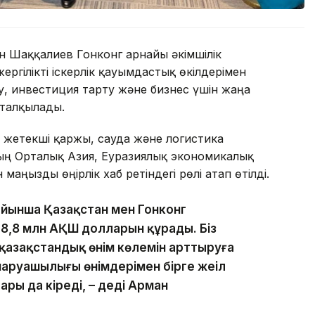
н Шаққалиев Гонконг арнайы әкімшілік
гілікті іскерлік қауымдастық өкілдерімен
ту, инвестиция тарту және бизнес үшін жаңа
 талқылады.
 жетекші қаржы, сауда және логистика
нның Орталық Азия, Еуразиялық экономикалық
ңызды өңірлік хаб ретіндегі рөлі атап өтілді.
йынша Қазақстан мен Гонконг
8,8 млн АҚШ долларын құрады. Біз
 қазақстандық өнім көлемін арттыруға
шаруашылығы өнімдерімен бірге жеңіл
ары да кіреді, – деді Арман