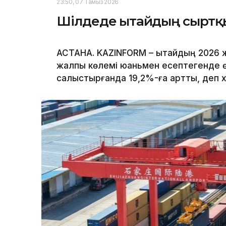
23:50, 07 Тамыз 2026
Шілдеде Қытайдың сыртқы 
АСТАНА. KAZINFORM – Қытайдың 2026 
жалпы көлемі юаньмен есептегенде 
салыстырғанда 19,2%-ға артты, деп