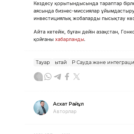
Кездесу қорытындысында тараптар бірлес
аясында бизнес-миссиялар ұйымдастыру,
инвестициялық жобаларды пысықтау көз
Айта кетейік, бұған дейін Қазақстан, Гон
қойғаны
хабарланды
.
Тауар
Қытай
ҚР Сауда және интеграци
Асхат Райқұл
Авторлар