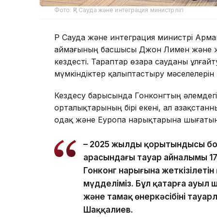
Фото: ҚР Сауда және интеграция министрлігі
ҚР Сауда және интеграция министрі Арма
аймағының басшысы Джон Лимен және жер
кездесті. Тараптар өзара сауданы ұлғай
мүмкіндіктер қалыптастыру мәселелерін
Кездесу барысында Гонконгтың әлемдегі
орталықтарының бірі екені, ал Қазақста
одақ және Еуропа нарықтарына шығатын ма
– 2025 жылдың қорытындысы бо
арасындағы тауар айналымы 17
Гонконг нарығына жеткізілетін
мүдделіміз. Бұл қатарға ауыл 
және тамақ өнеркәсібінің тауарл
Шаққалиев.