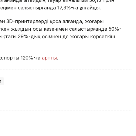
еңімен салыстырғанда 17,3%-ға ұлғайды.
ен 3D-принтерлерді қоса алғанда, жоғары
өткен жылдың осы кезеңімен салыстырғанда 50%-
дықтағы 39%-дық өсімнен де жоғары көрсеткіш
 экспорты 120%-ға
артты
.
й