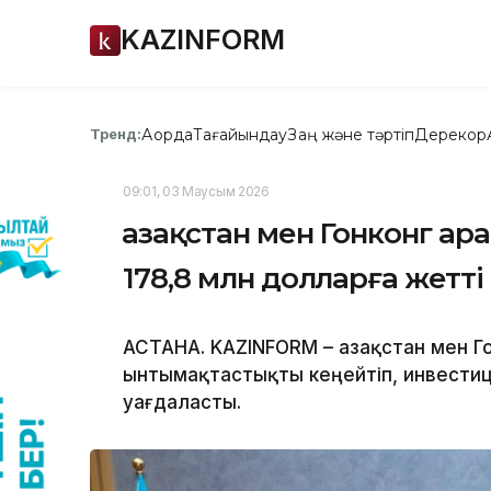
KAZINFORM
Ақорда
Тағайындау
Заң және тәртіп
Дерекқор
Тренд:
09:01, 03 Маусым 2026
Қазақстан мен Гонконг а
178,8 млн долларға жетті
АСТАНА. KAZINFORM – Қазақстан мен 
ынтымақтастықты кеңейтіп, инвестиц
уағдаласты.