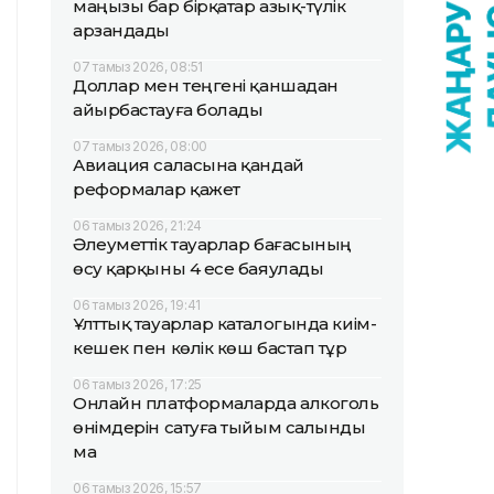
маңызы бар бірқатар азық-түлік
арзандады
07 тамыз 2026, 08:51
Доллар мен теңгені қаншадан
айырбастауға болады
07 тамыз 2026, 08:00
Авиация саласына қандай
реформалар қажет
06 тамыз 2026, 21:24
Әлеуметтік тауарлар бағасының
өсу қарқыны 4 есе баяулады
06 тамыз 2026, 19:41
Ұлттық тауарлар каталогында киім-
кешек пен көлік көш бастап тұр
06 тамыз 2026, 17:25
Онлайн платформаларда алкоголь
өнімдерін сатуға тыйым салынды
ма
06 тамыз 2026, 15:57