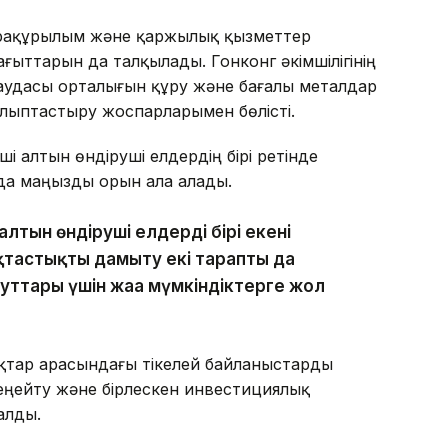
фрақұрылым және қаржылық қызметтер
ыттарын да талқылады. Гонконг әкімшілігінің
удасы орталығын құру және бағалы металдар
лыптастыру жоспарларымен бөлісті.
і алтын өндіруші елдердің бірі ретінде
да маңызды орын ала алады.
алтын өндіруші елдердің бірі екені
қтастықты дамыту екі тараптың да
уттары үшін жаңа мүмкіндіктерге жол
қтар арасындағы тікелей байланыстарды
кеңейту және бірлескен инвестициялық
алды.