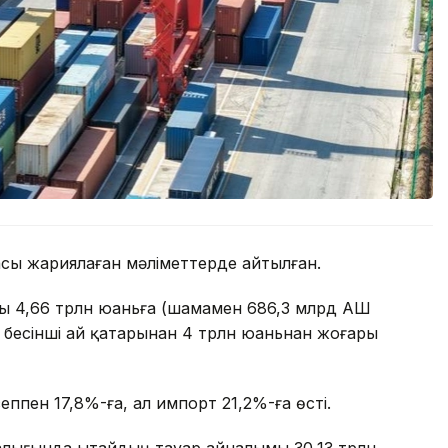
асы жариялаған мәліметтерде айтылған.
ы 4,66 трлн юаньға (шамамен 686,3 млрд АҚШ
 бесінші ай қатарынан 4 трлн юаньнан жоғары
ппен 17,8%-ға, ал импорт 21,2%-ға өсті.
алығында Қытайдың тауар айналымы 30,13 трлн