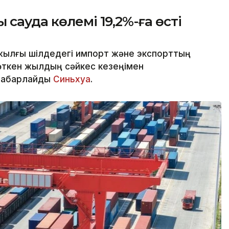
сауда көлемі 19,2%-ға өсті
жылғы шілдедегі импорт және экспорттың
өткен жылдың сәйкес кезеңімен
 хабарлайды
Синьхуа
.