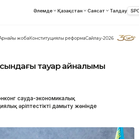
Әлемде
Қазақстан
Саясат
Талдау
SP
Арнайы жоба
Конституциялық реформа
Сайлау-2026
расындағы тауар айналымы
Гонконг сауда-экономикалық
иялық әріптестікті дамыту жөнінде