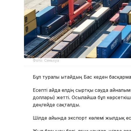
Фото: Синьхуа
Бұл туралы Қытайдың Бас кеден басқарм
Есепті айда елдің сыртқы сауда айналым
доллары) жетті. Осылайша бұл көрсеткіш
деңгейде сақталды.
Шілде айында экспорт көлемі жылдық есе
Жыл басынан бері, яғни қаңтар–шілде ар