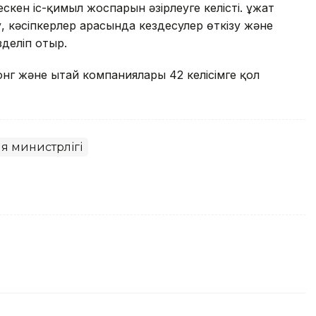
кен іс-қимыл жоспарын әзірлеуге келісті. Құжат
 кәсіпкерлер арасында кездесулер өткізу және
деліп отыр.
конг және Қытай компаниялары 42 келісімге қол
я министрлігі