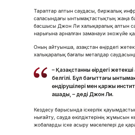
Тараптар алтын саудасы, биржалық ин
саласындағы ынтымақтастықтың жаңа бағ
басшысы Джон Ли халықаралық алтын са
нарығына арналған заманауи экожүйе қа
Оның айтуынша, Қазақстан өңірдегі жетекш
халықаралық бағалы металдар саудасын
– Қазақстанның өңірдегі жетекші 
белгілі. Бұл бағыттағы ынтыма
өндірушілері мен қаржы инстит
ашады, – деді Джон Ли.
Кездесу барысында іскерлік қауымдасты
нығайту, сауда өкілдіктерінің жұмысын 
жобаларды іске асыру мәселелері де қар