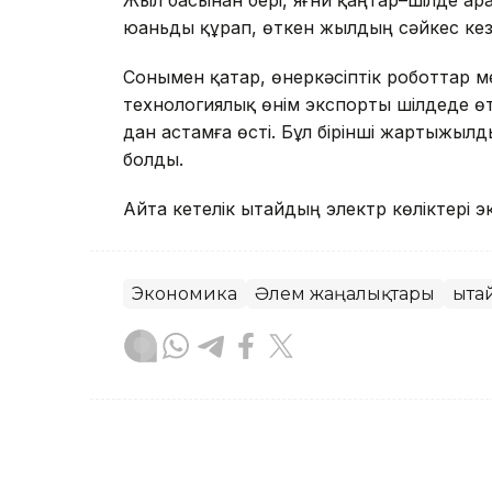
юаньды құрап, өткен жылдың сәйкес кез
Сонымен қатар, өнеркәсіптік роботтар м
технологиялық өнім экспорты шілдеде 
дан астамға өсті. Бұл бірінші жартыжыл
болды.
Айта кетелік Қытайдың электр көліктері
Экономика
Әлем жаңалықтары
Қыта
Назым Бөлесова
Авторлар