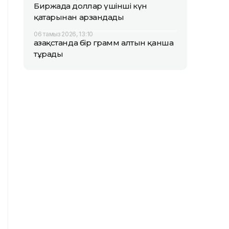
Биржада доллар үшінші күн
қатарынан арзандады
06 тамыз 2026, 13:10
Қазақстанда бір грамм алтын қанша
тұрады