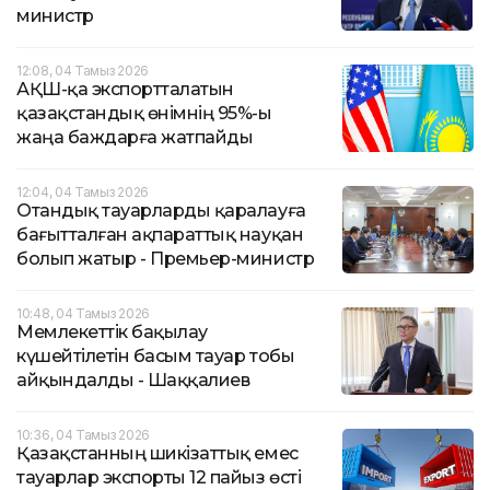
министр
12:08, 04 Тамыз 2026
АҚШ-қа экспортталатын
қазақстандық өнімнің 95%-ы
жаңа баждарға жатпайды
12:04, 04 Тамыз 2026
Отандық тауарларды қаралауға
бағытталған ақпараттық науқан
болып жатыр - Премьер-министр
10:48, 04 Тамыз 2026
Мемлекеттік бақылау
күшейтілетін басым тауар тобы
айқындалды - Шаққалиев
10:36, 04 Тамыз 2026
Қазақстанның шикізаттық емес
тауарлар экспорты 12 пайыз өсті