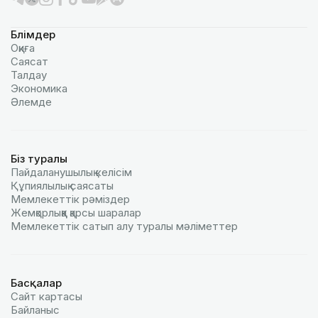
Бөлімдер
Оқиға
Саясат
Талдау
Экономика
Әлемде
Біз туралы
Пайдаланушылық келiciм
Құпиялылық саясаты
Мемлекеттік рәміздер
Жемқорлыққа қарсы шаралар
Мемлекеттік сатып алу туралы мәлiметтер
Басқалар
Сайт картасы
Байланыс