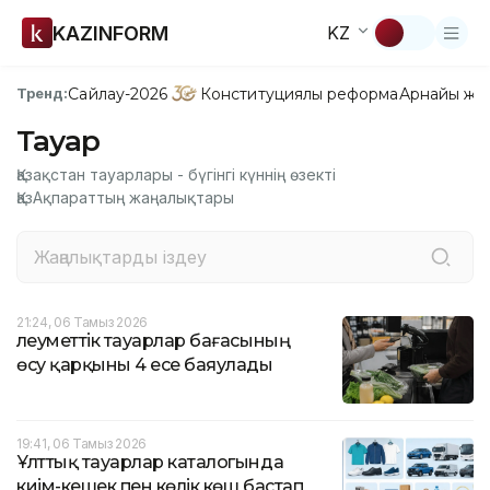
KAZINFORM
KZ
Сайлау-2026
Конституциялық реформа
Арнайы жо
Тренд:
Тауар
Қазақстан тауарлары - бүгінгі күннің өзекті
ҚазАқпараттың жаңалықтары
21:24, 06 Тамыз 2026
Әлеуметтік тауарлар бағасының
өсу қарқыны 4 есе баяулады
19:41, 06 Тамыз 2026
Ұлттық тауарлар каталогында
киім-кешек пен көлік көш бастап