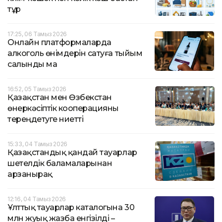
тұр
17:25, 06 Тамыз 2026
Онлайн платформаларда
алкоголь өнімдерін сатуға тыйым
салынды ма
16:52, 05 Тамыз 2026
Қазақстан мен Өзбекстан
өнеркәсіптік кооперацияны
тереңдетуге ниетті
15:33, 04 Тамыз 2026
Қазақстандық қандай тауарлар
шетелдік баламаларынан
арзанырақ
12:16, 04 Тамыз 2026
Ұлттық тауарлар каталогына 30
млн жуық жазба енгізілді –