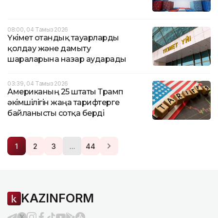
08:00, 04 Тамыз 2026
Үкімет отандық тауарларды
қолдау және дамыту
шараларына назар аударады
03:39, 04 Тамыз 2026
Американың 25 штаты Трамп
әкімшілігін жаңа тарифтерге
байланысты сотқа берді
…
1
2
3
44
KAZINFORM