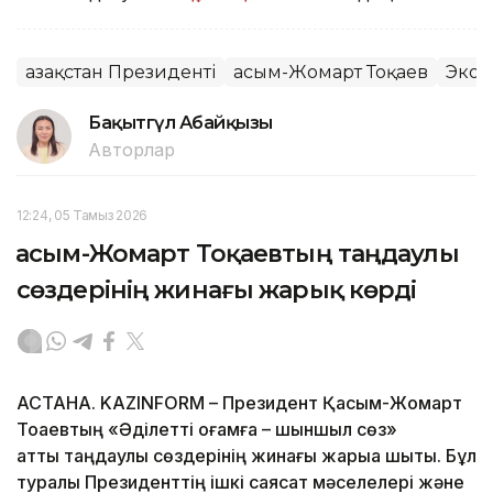
Қазақстан Президенті
Қасым-Жомарт Тоқаев
Экон
Бақытгүл Абайқызы
Авторлар
12:24, 05 Тамыз 2026
Қасым-Жомарт Тоқаевтың таңдаулы
сөздерінің жинағы жарық көрді
АСТАНА. KAZINFORM – Президент Қасым-Жомарт
Тоқаевтың «Әділетті қоғамға – шыншыл сөз»
атты таңдаулы сөздерінің жинағы жарыққа шықты. Бұл
туралы Президенттің ішкі саясат мәселелері және