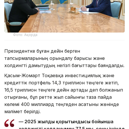
Фото: Ақорда
Президентке бұған дейін берген
тапсырмаларының орындалу барысы және
холдингті дамытудың негізгі бағыттары баяндалды.
Қасым-Жомарт Тоқаевқа инвестициялық және
кредиттік портфель 14,3 триллион теңгеге жетіп,
16,5 триллион теңгеге дейін артады деп болжанып
отырғаны, бұл ретте жыл сайынғы таза пайда
көлемі 400 миллиард теңгеден асатыны жөнінде
мәлімет берілді.
— 2025 жылдың қорытындысы бойынша
холдингтің қолдауымен 77,5 мың, соның ішінде