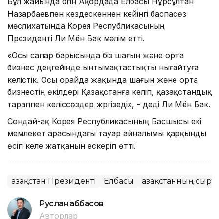
Бұл жайында бүгін Ақордада Елбасы Нұрсұлтан
Назарбаевпен кездескеннен кейінгі баспасөз
мәслихатында Корея Республикасының
Президенті Ли Мён Бак мәлім етті.
«Осы сапар барысында біз шағын және орта
бизнес деңгейінде ынтымақтастықты нығайтуға
келістік. Осы орайда жақында шағын және орта
бизнестің өкілдері Қазақстанға келіп, қазақстандық
тараппен келіссөздер жүргізеді», - деді Ли Мён Бак.
Сондай-ақ Корея Республикасының Басшысы екі
мемлекет арасындағы тауар айналымы қарқынды
өсіп келе жатқанын ескеріп өтті.
Қазақстан Президенті
Елбасы
Қазақстанның сырт
Руслан Ғаббасов
Авторлар