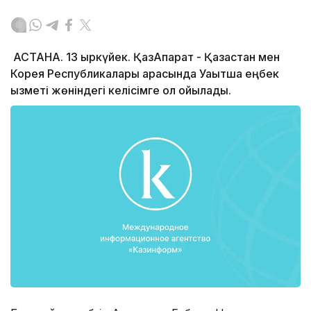
АСТАНА. 13 қыркүйек. ҚазАқпарат - Қазақстан мен
Корея Республикалары арасында Уақытша еңбек
қызметі жөніндегі келісімге қол қойылады.