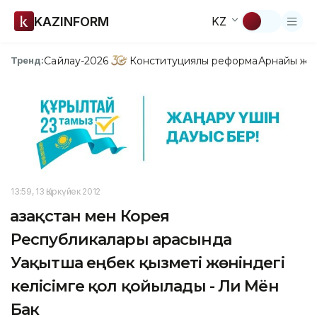
KAZINFORM
KZ
Сайлау-2026
Конституциялық реформа
Арнайы жо
Тренд:
13:59, 13 Қыркүйек 2012
Қазақстан мен Корея
Республикалары арасында
Уақытша еңбек қызметі жөніндегі
келісімге қол қойылады - Ли Мён
Бак