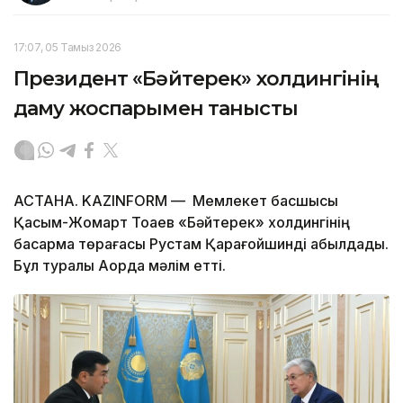
17:07, 05 Тамыз 2026
Президент «Бәйтерек» холдингінің
даму жоспарымен танысты
АСТАНА. KAZINFORM — Мемлекет басшысы
Қасым-Жомарт Тоқаев «Бәйтерек» холдингінің
басқарма төрағасы Рустам Қарағойшинді қабылдады.
Бұл туралы Ақорда мәлім етті.