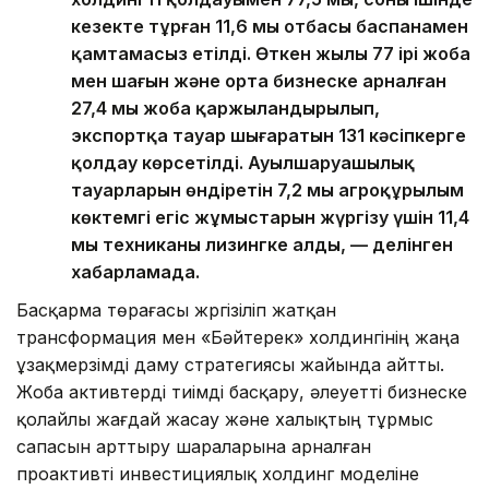
кезекте тұрған 11,6 мың отбасы баспанамен
қамтамасыз етілді. Өткен жылы 77 ірі жоба
мен шағын және орта бизнеске арналған
27,4 мың жоба қаржыландырылып,
экспортқа тауар шығаратын 131 кәсіпкерге
қолдау көрсетілді. Ауылшаруашылық
тауарларын өндіретін 7,2 мың агроқұрылым
көктемгі егіс жұмыстарын жүргізу үшін 11,4
мың техниканы лизингке алды, — делінген
хабарламада.
Басқарма төрағасы жүргізіліп жатқан
трансформация мен «Бәйтерек» холдингінің жаңа
ұзақмерзімді даму стратегиясы жайында айтты.
Жоба активтерді тиімді басқару, әлеуетті бизнеске
қолайлы жағдай жасау және халықтың тұрмыс
сапасын арттыру шараларына арналған
проактивті инвестициялық холдинг моделіне