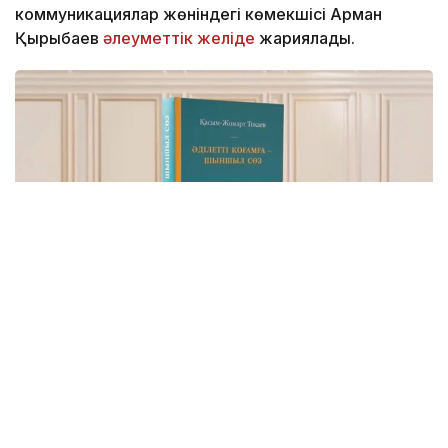
коммуникациялар жөніндегі көмекшісі Арман
Қырықбаев
әлеуметтік желіде
жариялады.
Фото: видеодан алынған скрин
Бұл – Мемлекет басшысының Қазақстанды
Әділетті, Қауіпсіз және Өркендеген елге
айналдыруды көздеген ұлы мұратының сөзбен
көмкерілген жиынтық бейнесі.