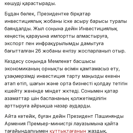
көшуді қарастырады.
Бұдан бөлек, Президентке бірқатар
инвестициялық жобаны іске асыру барысы туралы
баяндалды. Жыл соңына дейін Инвестициялық
кеңестің қарауына импортты алмастыруға,
экспорт пен инфрақұрылымды дамытуға
бағытталған 26 жобаны енгізу жоспарланып отыр.
Кездесу соңында Мемлекет басшысы
экономиканың орнықты өсімін қамтамасыз ету,
ұзақмерзімді инвестиция тарту маңызды екенін
атап өтіп, шағын және орта бизнесті қолдау тетігін
күшейту жөнінде міндет жүктеді. Сонымен қатар
азаматтар үшін баспананың қолжетімділігін
арттыруға айрықша назар аударды.
Айта кетейік, бұған дейін Президент Пашинянды
Армения Премьер-министрі лауазымына қайта
тағайындалуымен
құттықтағанын
жаздық.