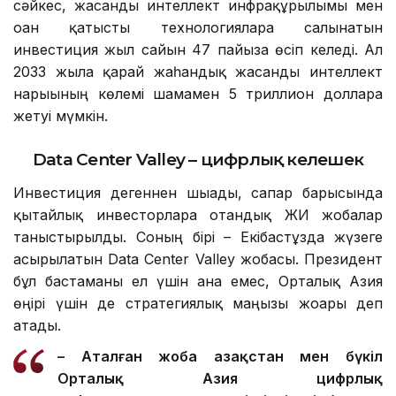
сәйкес, жасанды интеллект инфрақұрылымы мен
оған қатысты технологияларға салынатын
инвестиция жыл сайын 47 пайызға өсіп келеді. Ал
2033 жылға қарай жаһандық жасанды интеллект
нарығының көлемі шамамен 5 триллион долларға
жетуі мүмкін.
Data Center Valley – цифрлық келешек
Инвестиция дегеннен шығады, сапар барысында
қытайлық инвесторларға отандық ЖИ жобалар
таныстырылды. Соның бірі – Екібастұзда жүзеге
асырылатын Data Center Valley жобасы. Президент
бұл бастаманы ел үшін ғана емес, Орталық Азия
өңірі үшін де стратегиялық маңызы жоғары деп
атады.
– Аталған жоба Қазақстан мен бүкіл
Орталық Азия цифрлық