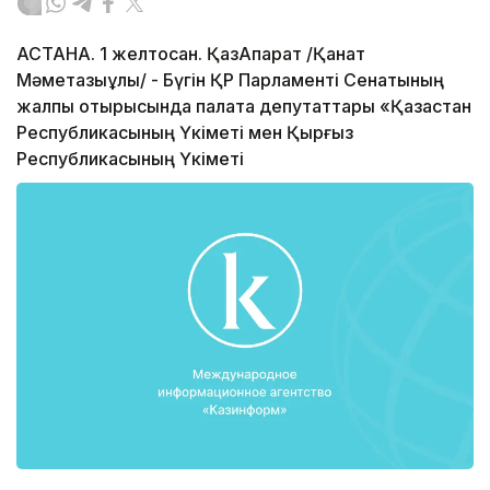
АСТАНА. 1 желтоқсан. ҚазАқпарат /Қанат
Мәметқазыұлы/ - Бүгін ҚР Парламенті Сенатының
жалпы отырысында палата депутаттары «Қазақстан
Республикасының Үкіметі мен Қырғыз
Республикасының Үкіметі