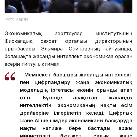
Фото: Ақорда
Экономикалық зерттеулер институтының
Фискалдық саясат орталығы директорының
орынбасары Эльмира Осипованың айтуынша,
болашақта жасанды интеллект экономикаға орасан
әсерін тигізуі ықтимал.
– Мемлекет басшысы жасанды интеллект
пен цифрландыру жаңа экономикалық
модельдің іргетасы екенін орынды атап
өтті. Бүгінде Қазақстан жасанды
интеллектіні экономиканың нақты өсім
драйверіне ілгерілетіп келеді.
Цифрлық
және AI шешімдер экономиканы басқаруда
нақты нәтиже бере бастады. Қаржы
министрлігі бюджет, салық және