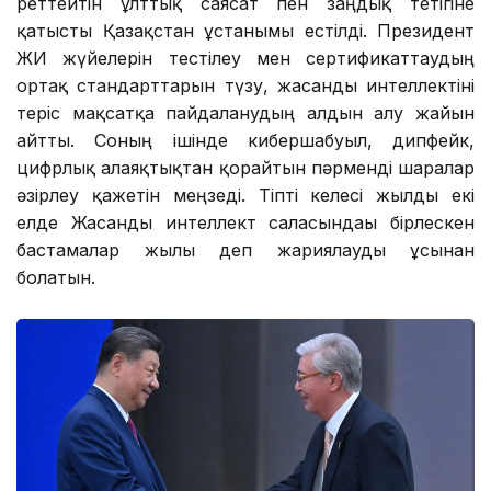
реттейтін ұлттық саясат пен заңдық тетігіне
қатысты Қазақстан ұстанымы естілді. Президент
ЖИ жүйелерін тестілеу мен сертификаттаудың
ортақ стандарттарын түзу, жасанды интеллектіні
теріс мақсатқа пайдаланудың алдын алу жайын
айтты. Соның ішінде кибершабуыл, дипфейк,
цифрлық алаяқтықтан қорғайтын пәрменді шаралар
әзірлеу қажетін меңзеді. Тіпті келесі жылды екі
елде Жасанды интеллект саласындағы бірлескен
бастамалар жылы деп жариялауды ұсынған
болатын.