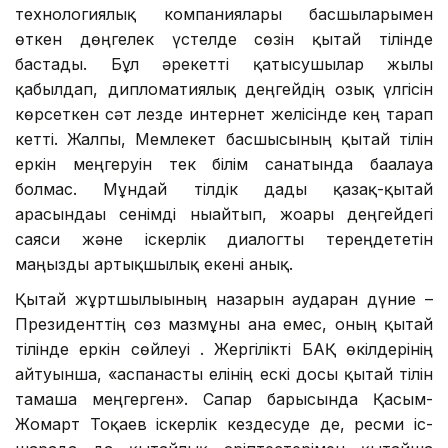
технологиялық компаниялары басшыларымен
өткен дөңгелек үстелде сөзін қытай тілінде
бастады. Бұл әрекетті қатысушылар жылы
қабылдап, дипломатиялық деңгейдің озық үлгісін
көрсеткен сәт лезде интернет желісінде кең тарап
кетті. Жалпы, Мемлекет басшысының қытай тілін
еркін меңгеруін тек білім санатында бағалауға
болмас. Мұндай тілдік дағды қазақ-қытай
арасындағы сенімді нығайтып, жоғары деңгейдегі
саяси және іскерлік диалогты тереңдететін
маңызды артықшылық екені анық.
Қытай жұртшылығының назарын аударған дүние –
Президенттің сөз мазмұны ғана емес, оның қытай
тілінде еркін сөйлеуі . Жергілікті БАҚ өкілдерінің
айтуынша, «аспанасты елінің ескі досы қытай тілін
тамаша меңгерген». Сапар барысында Қасым-
Жомарт Тоқаев іскерлік кездесуде де, ресми іс-