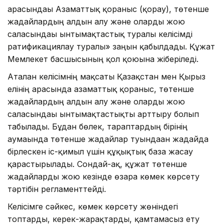
арасындағы Азаматтық қорғаныс (қорғау), төтенше
жағдайлардың алдын алу және оларды жою
саласындағы ынтымақтастық туралы келісімді
ратификациялау туралы» заңын қабылдады. Құжат
Мемлекет басшысының қол қоюына жіберіледі.
Аталған келісімнің мақсаты Қазақстан мен Қырғыз
елінің арасында азаматтық қорғаныс, төтенше
жағдайлардың алдын алу және оларды жою
саласындағы ынтымақтастықты арттыру болып
табылады. Бұдан бөлек, тараптардың бірінің
аумағында төтенше жағдайлар туындаған жағдайда
бірлескен іс-қимыл үшін құқықтық база жасау
қарастырылады. Сондай-ақ, құжат төтенше
жағдайларды жою кезінде өзара көмек көрсету
тәртібін регламенттейді.
Келісімге сәйкес, көмек көрсету жөніндегі
топтарды, керек-жарақтарды, қамтамасыз ету