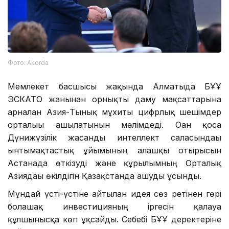
Фото: Аkorda
Мемлекет басшысы жақында Алматыда БҰҰ
ЭСКАТО жанынан орнықты даму мақсаттарына
арналған Азия-Тынық мұхиты цифрлық шешімдер
орталығы ашылатынын мәлімдеді. Оған қоса
Дүнижүзілік жасанды интеллект саласындағы
ынтымақтастық ұйымының алғашқы отырысын
Астанада өткізуді және құрылымның Орталық
Азиядағы өкілдігін Қазақстанда ашуды ұсынды.
Мұндай үсті-үстіне айтылған идея сөз ретінен гөрі
болашақ инвестицияның іргесін қалауға
құлшынысқа көп ұқсайды. Себебі БҰҰ деректеріне