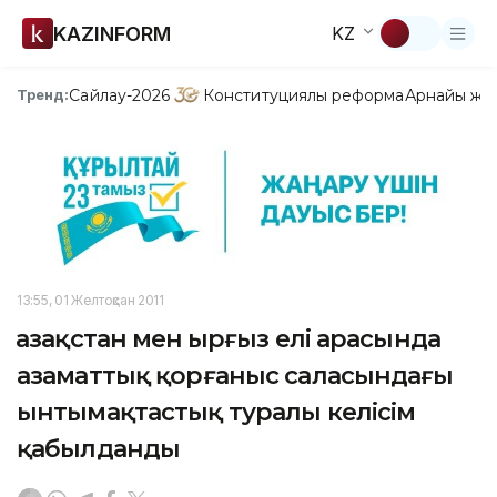
KAZINFORM
KZ
Сайлау-2026
Конституциялық реформа
Арнайы жо
Тренд:
13:55, 01 Желтоқсан 2011
Қазақстан мен Қырғыз елі арасында
азаматтық қорғаныс саласындағы
ынтымақтастық туралы келісім
қабылданды