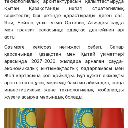
технологиялық архитектурасын қалыптастыруда
Қытай Қазақстанды негізгі стратегиялық
серіктестің бірі ретінде қарастырады деген сөз.
Яғни, Бейжің үшін еліміз Орталық Азиядағы сауда
мен транзит саласында одақтас деңгейінен әрі
асты.
Сөзімізге келіссөз нәтижесі себеп. Сапар
қарсаңында Қазақстан мен Қытай үкіметтері
арасында 2027–2030 жылдарға арналған сауда-
экономикалық ынтымақтастық бағдарламасы мен
Жол картасына қол қойылды. Бұл құжат екіжақты
әріптестіктің ұзақ мерзімді бағытын айқындап, жаңа
инвестициялық және технологиялық жобаларды
жүзеге асыруға мұрындық болады.