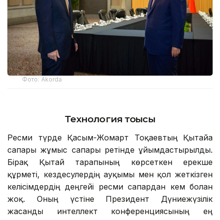
Фото: Аkorda
Технология тоғысы
Ресми түрде Қасым-Жомарт Тоқаевтың Қытайға
сапары жұмыс сапары ретінде ұйымдастырылды.
Бірақ Қытай тарапының көрсеткен ерекше
құрметі, кездесулердің ауқымы мен қол жеткізген
келісімдердің деңгейі ресми сапардан кем болған
жоқ. Оның үстіне Президент Дүниежүзілік
жасанды интеллект конференциясының ең