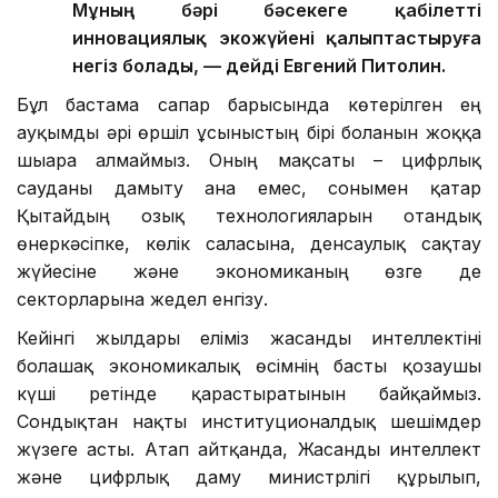
Мұның бәрі бәсекеге қабілетті
инновациялық экожүйені қалыптастыруға
негіз болады, — дейді Евгений Питолин.
Бұл бастама сапар барысында көтерілген ең
ауқымды әрі өршіл ұсыныстың бірі болғанын жоққа
шығара алмаймыз. Оның мақсаты – цифрлық
сауданы дамыту ғана емес, сонымен қатар
Қытайдың озық технологияларын отандық
өнеркәсіпке, көлік саласына, денсаулық сақтау
жүйесіне және экономиканың өзге де
секторларына жедел енгізу.
Кейінгі жылдары еліміз жасанды интеллектіні
болашақ экономикалық өсімнің басты қозғаушы
күші ретінде қарастыратынын байқаймыз.
Сондықтан нақты институционалдық шешімдер
жүзеге асты. Атап айтқанда, Жасанды интеллект
және цифрлық даму министрлігі құрылып,