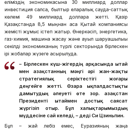
еліміздің экономикасына 30 миллиард доллар
инвестиция салса, былтыр еларалық сауда-саттық
көлемі 49 миллиард долларға жетті. Қазір
Қазақстанда 8,5 мыңнан аса Қытай компаниясы
жемісті жұмыс істеп жатыр. Өнеркәсіп, энергетика,
газ-химия, машина жасау және ауыл шаруашылығы
секілді экономиканың түрлі секторында бірлескен
ірі жобалар жүзеге асырылуда.
– Бірлескен күш-жігердің арқасында Қытай
мен Қазақстанның мәңгі әрі жан-жақты
стратегиялық серіктестігі жоғары
деңгейге жетті. Өзара ықпалдастықты
дамытудың әлеуеті өте зор. Қазақстан
Президенті Қытаймен достық саясат
жүргізіп отыр. Бұл халықтарымыздың
мүддесіне сай келеді, – деді Си Цзиньпин.
Бұл – жай лебіз емес, Еуразияның жаңа