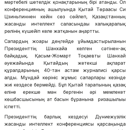
мәртебелі шетелдік қонақтарының бірі атанды. Ол
конференцияның ашылуында Қытай Төрағасы Си
Цзиньпиннен кейін сөз сөйлеп, Қазақстанның
жасанды интеллект саласындағы халықаралық
рөлінің күшейіп келе жатқанын аңғартты.
Сапардың жоғары деңгейде ұйымдастырылғанын
Президенттің Шанхайға келген сәтінен-ақ
байқадық. Қасым-Жомарт Тоқаевты Шанхай
әуежайында Қытайдың жетекші ақпарат
құралдарының 40-тан астам журналисі қарсы
алды. Мұндай көрініс жұмыс сапарлары кезінде
жиі кездесе бермейді. Бұл Қытай тарапының қазақ
еліне ерекше мән бергенін әрі мемлекет
көшбасшысының ат басын бұрғанына ризашылығы
іспетті.
Президенттің барлық кездесуі Дүниежүзілік
жасанды интеллект конференциясы қарсаңында