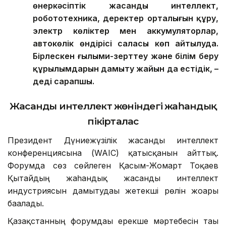
өнеркәсіптік жасанды интеллект,
робототехника, деректер орталығын құру,
электр көліктер мен аккумуляторлар,
автокөлік өндірісі саласы көп айтылуда.
Бірлескен ғылыми-зерттеу және білім беру
құрылымдарын дамыту жайын да естідік, –
деді сарапшы.
Жасанды интеллект жөніндегі жаһандық
пікірталас
Президент Дүниежүзілік жасанды интеллект
конференциясына (WAIC) қатысқанын айттық.
Форумда сөз сөйлеген Қасым-Жомарт Тоқаев
Қытайдың жаһандық жасанды интеллект
индустриясын дамытудағы жетекші рөлін жоғары
бағалады.
Қазақстанның форумдағы ерекше мәртебесін тағы