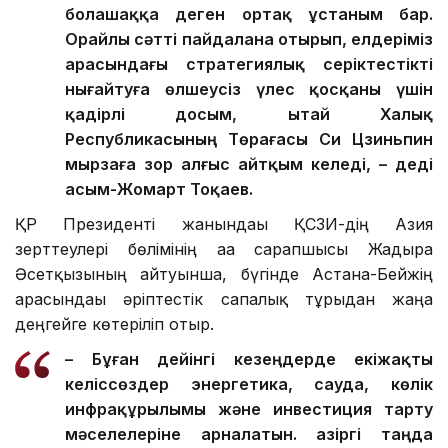
болашаққа деген ортақ ұстаным бар.
Орайлы сәтті пайдалана отырып, елдеріміз
арасындағы стратегиялық серіктестікті
нығайтуға өлшеусіз үлес қосқаны үшін
қадірлі досым, Қытай Халық
Республикасының Төрағасы Си Цзиньпин
мырзаға зор алғыс айтқым келеді, – деді
Қасым-Жомарт Тоқаев.
ҚР Президенті жанындағы ҚСЗИ-дің Азия
зерттеулері бөлімінің аға сарапшысы Жадыра
Әсетқызының айтуынша, бүгінде Астана-Бейжің
арасындағы әріптестік сапалық тұрғыдан жаңа
деңгейге көтеріліп отыр.
– Бұған дейінгі кезеңдерде екіжақты
келіссөздер энергетика, сауда, көлік
инфрақұрылымы және инвестиция тарту
мәселелеріне арналатын. Қазіргі таңда