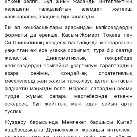
өткені белгілі. Бұл жиын жасанды интеллектінің
келешегін талқылайтын әлемдегі жетекші
халықаралық алаңның бірі саналады.
Екі ел көшбасшылары арасындағы келіссөздердің
форматы да ерекше. Қасым-Жомарт Тоқаев пен
Си Цзиньпиннің кездесуі бастапқыда жоспарланған
уақыттан екі есе ұзаққа созылып, тура бір сағатқа
жалғасты. Дипломатиялық тәжірибеде
келіссөздердің осылайша ұзартылуы тараптардың
өзара сенімін, сондай-ақ стратегиялық
мәселелерді жан-жақты талқылауға деген ынтасын
білдіретін маңызды белгі. Әсіресе, сапардың ресми
түрде жұмыс сапары мәртебесінде өткенін
ескерсек, бұл жайттың мәні одан сайын арта
түспек.
Жүздесу барысында Мемлекет басшысы Қытай
көшбасшысына Дүниежүзілік жасанды интеллект