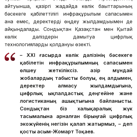
айтуынша, қазіргі жағдайда көлік бағыттарының
бәсекеге қабілеттілігі инфрақұрылым сапасымен
ғана емес, деректерді өңдеу жылдамдығымен де
айқындалады. Сондықтан Қазақстан мен Қытай
көлік дәліздерін дамытуға цифрлық
технологияларды қолдануы өзекті.
– XXI ғасырда көлік дәлізінің бәсекеге
қабілетін инфрақұрылымның сапасымен
өлшеу жеткіліксіз. Қазір мұндай
жобалардың табысты болуы, ең алдымен,
деректер алмасу жылдамдығына,
цифрлық ықпалдастық деңгейіне және
логистиканың ашықтығына байланысты.
Сондықтан біз халықаралық жүк
тасымалына арналған бірыңғай цифрлық
экожүйенің негізін қалап жатырмыз, – деп
қосты Қасым-Жомарт Тоқаев.