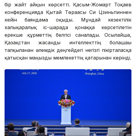
бір жайт айқын көрсетті. Қасым-Жомарт Тоқаев
конференцияда Қытай Төрағасы Си Цзиньпиннен
кейін баяндама оқыды. Мұндай кезектілік
халықаралық іс-шарада қонаққа көрсетілетін
ерекше құрметтің белгісі саналады. Осылайша,
Қазақстан жасанды интеллекттің болашағы
талқыланған әлемдік деңгейдегі негізгі пікірталасқа
қатысқан маңызды мемлекеттің қатарынан көрінді.