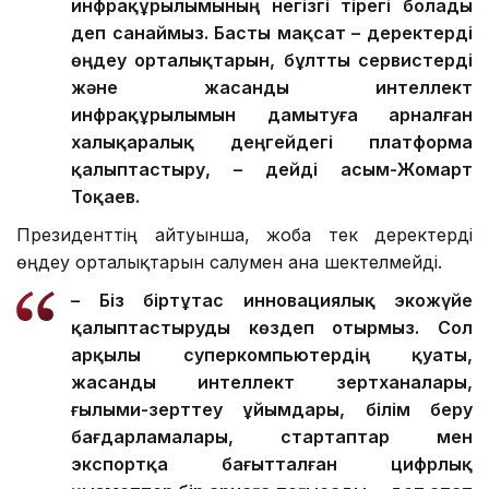
инфрақұрылымының негізгі тірегі болады
деп санаймыз. Басты мақсат – деректерді
өңдеу орталықтарын, бұлтты сервистерді
және жасанды интеллект
инфрақұрылымын дамытуға арналған
халықаралық деңгейдегі платформа
қалыптастыру, – дейді Қасым-Жомарт
Тоқаев.
Президенттің айтуынша, жоба тек деректерді
өңдеу орталықтарын салумен ғана шектелмейді.
– Біз біртұтас инновациялық экожүйе
қалыптастыруды көздеп отырмыз. Сол
арқылы суперкомпьютердің қуаты,
жасанды интеллект зертханалары,
ғылыми-зерттеу ұйымдары, білім беру
бағдарламалары, стартаптар мен
экспортқа бағытталған цифрлық