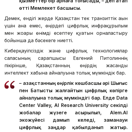
қызметтер бір арнаға тоғысады, – деп атап
өтті Мемлекет басшысы.
Демек, ендігі жерде Қазақстан тек транзиттік ағын
үшін ғана емес, өңірдегі цифрлық инфрақұрылым
мен жоғары өнімді есептеу қуатын орналастыру
бойынша да бәсекеге ниетті.
Киберқауіпсіздік және цифрлық технологиялар
саласының сарапшысы Евгений Питолиннің
пікірінше, Қазақстанның өңірдің жасанды
интеллект хабына айналуына толық мүмкіндік бар.
– Қазақстанның өңірлік көшбасшы әрі Шығыс
пен Батысты жалғайтын цифрлық көпірге
айналуына толық мүмкіндігі бар. Елде Data
Center Valley, AI Research University секілді
жобалар жүзеге асырылып, Alem.AI
экожүйесі дамып келеді, заманауи
цифрлық заңдар қабылданып жатыр.