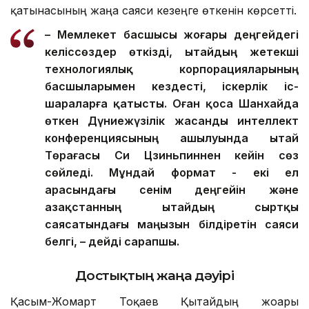
қатынасының жаңа саяси кезеңге өткенін көрсетті.
– Мемлекет басшысы жоғары деңгейдегі
келіссөздер өткізді, Қытайдың жетекші
технологиялық корпорацияларының
басшыларымен кездесті, іскерлік іс-
шараларға қатысты. Оған қоса Шанхайда
өткен Дүниежүзілік жасанды интеллект
конференциясының ашылуында Қытай
Төрағасы Си Цзиньпиннен кейін сөз
сөйледі. Мұндай формат - екі ел
арасындағы сенім деңгейін және
Қазақстанның Қытайдың сыртқы
саясатындағы маңызын білдіретін саяси
белгі, – дейді сарапшы.
Достықтың жаңа дәуірі
Қасым-Жомарт Тоқаев Қытайдың жоғары