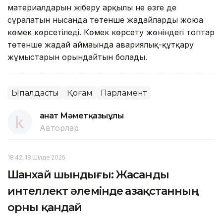
материалдарын жіберу арқылы не өзге де
сұралатын нысанда төтенше жағдайларды жоюға
көмек көрсетіледі. Көмек көрсету жөніндегі топтар
төтенше жағдай аймағында авариялық-құтқару
жұмыстарын орындайтын болады.
Ықпалдастық
Қоғам
Парламент
Қанат Мәметқазыұлы
Авторлар
18:42, 18 Шілде 2026
Шанхай шындығы: Жасанды
интеллект әлемінде Қазақстанның
орны қандай