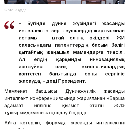
Фото: Ақорда
– Бүгінде дүние жүзіндегі жасанды
интеллектіні зерттеушілердің жартысынан
астамы – Қытай елінің өкілдері. ЖИ
саласындағы патенттердің басым бөлігі
қытайлық жаңашыл мамандарға тиесілі.
Ал елдің қарқынды инновациялық
экожүйесі озық технологиялардың
көптеген бағытында соны серпіліс
жасауда, – деді Президент.
Мемлекет басшысы Дүниежүзілік жасанды
интеллект конференциясында жарияланған «Барша
адамзат игілігіне қызмет ететін ЖИ»
тұжырымдамасына қолдау білдірді.
Айта кетерлігі, форумда жасанды интеллектіні