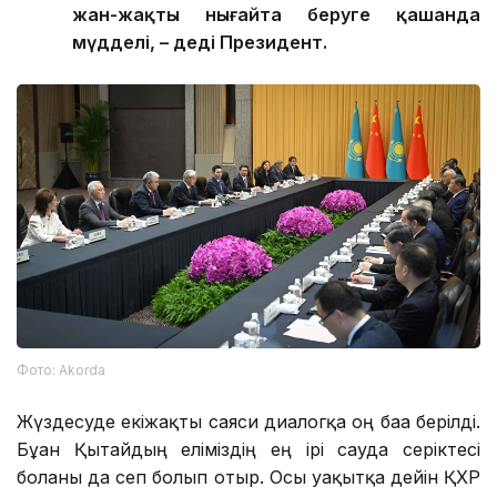
жан-жақты нығайта беруге қашанда
мүдделі, – деді Президент.
Фото: Аkorda
Жүздесуде екіжақты саяси диалогқа оң баға берілді.
Бұған Қытайдың еліміздің ең ірі сауда серіктесі
болғаны да сеп болып отыр. Осы уақытқа дейін ҚХР