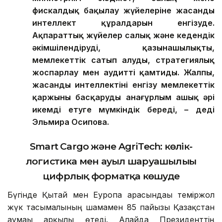
фискалдық бақылау жүйелеріне жасанды
интеллект құралдарын енгізуде.
Ақпараттық жүйелер салық және кедендік
әкімшілендіруді, қазынашылықты,
мемлекеттік сатып алуды, стратегиялық
жоспарлау мен аудит
ті қамтиды
. Жалпы,
жасанды интеллекті
ні
енгізу мемлекеттік
қаржыны басқаруды анағұрлым ашық әрі
икемді етуге мүмкіндік береді,
–
деді
Эльмира Осипова
.
Smart Cargo және AgriTech: көлік-
логистика мен ауыл шаруашылығы
цифрлық форматқа көшуде
Бүгінде Қытай мен Еуропа арасындағы теміржол
жүк тасымалының шамамен 85 пайызы Қазақстан
аумағы арқылы өтеді. Алайда Президенттің