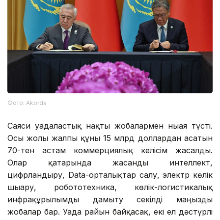
Фото: Аkorda
Саяси уағдаластық нақты жобалармен нығая түсті.
Осы жолы жалпы құны 15 млрд доллардан асатын
70-тен астам коммерциялық келісім жасалды.
Олар қатарында жасанды интеллект,
цифрландыру, Data-орталықтар салу, электр көлік
шығару, робототехника, көлік-логистикалық
инфрақұрылымды дамыту секілді маңызды
жобалар бар. Уағда райын байқасақ, екі ел дәстүрлі