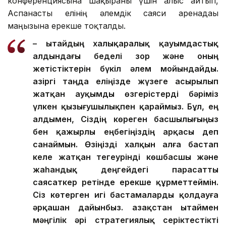
конференциясына шақырғаны үшін алғыс айтып,
Аспанасты елінің әлемдік саяси аренадағы
маңызына ерекше тоқталды.
– Қытайдың халықаралық қауымдастық
алдындағы беделі зор және оның
жетістіктерін бүкіл әлем мойындайды.
Қазіргі таңда еліңізде жүзеге асырылып
жатқан ауқымды өзгерістерді бәріміз
үлкен қызығушылықпен қараймыз. Бұл, ең
алдымен, Сіздің көреген басшылығыңыз
бен қажырлы еңбегіңіздің арқасы деп
санаймын. Өзіңізді халқын алға бастап
келе жатқан тегеурінді көшбасшы және
жаһандық деңгейдегі парасатты
саясаткер ретінде ерекше құрметтеймін.
Сіз көтерген игі бастамаларды қолдауға
әрқашан дайынбыз. Қазақстан Қытаймен
мәңгілік әрі стратегиялық серіктестікті