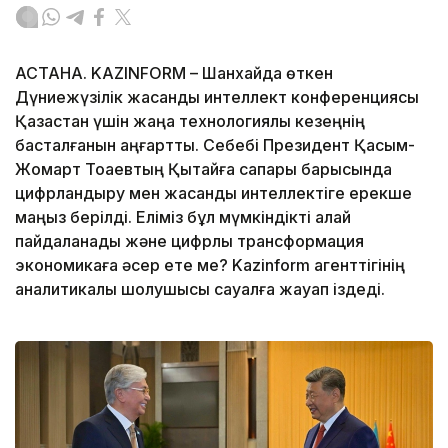
АСТАНА. KAZINFORM – Шанхайда өткен
Дүниежүзілік жасанды интеллект конференциясы
Қазақстан үшін жаңа технологиялық кезеңнің
басталғанын аңғартты. Себебі Президент Қасым-
Жомарт Тоқаевтың Қытайға сапары барысында
цифрландыру мен жасанды интеллектіге ерекше
маңыз берілді. Еліміз бұл мүмкіндікті қалай
пайдаланады және цифрлық трансформация
экономикаға әсер ете ме? Kazinform агенттігінің
аналитикалық шолушысы сауалға жауап іздеді.