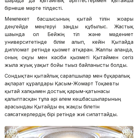
шарада да қытайлық әріптестерімен қытайша
бірнеше мәрте тілдесті.
Мемлекет басшысының қытай тілін жоғары
деңгейде меңгеруі заңды құбылыс. Жастық
шағында ол Бейжің тіл және мәдениет
университетінде білім алып, кейін Қытайда
дипломат ретінде қызмет атқарған. Жалпы алғанда,
оның оқуы мен кәсіби қызметі Қытаймен сегіз
жылға жуық уақыт бойы тығыз байланысты болды.
Сондықтан қытайлық сарапшылар мен бұқаралық
ақпарат құралдары Қасым-Жомарт Тоқаевты
қытай халқымен достық қарым-қатынасы
қалыптасқан тұлға әрі әлем көшбасшыларының
арасындағы Қытайды ең жақсы білетін
саясаткерлердің бірі ретінде жиі сипаттайды.