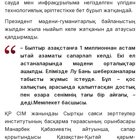
сауда мен инфрақұрылымға негізделген үлгіден
технологиялық әріптестікке бет бұрып жатқандай.
Президент мәдени-гуманитарлық байланыстың
жылдан жылға нығайып келе жатқанын да атаусыз
қалдырмады.
– Былтыр Қазақстанға 1 миллионнан астам
Қытай азаматы сапарлап келді. Екі ел
астаналарында мәдени орталықтар
ашылды. Елімізде Лу Бань шеберханалары
табысты жұмыс істеуде. Бұл – қос
халықтың арасында қалыптасқан достық
пен өзара сенімнің тағы бір айғағы, –
деді.
Мемлекет басшысы.
ҚР СІМ жанындағы Сыртқы саяси зерттеулер
институтының басқарма төрағасының орынбасары
Манарбек Қабазиевтің айтуынша, сапар
қорытындысы Қазақстан-Қытай қарым-