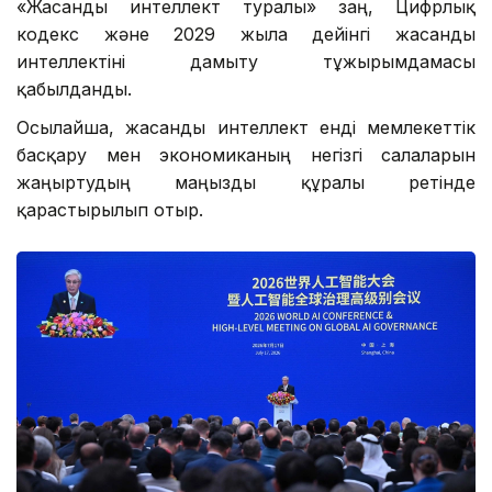
«Жасанды интеллект туралы» заң, Цифрлық
кодекс және 2029 жылға дейінгі жасанды
интеллектіні дамыту тұжырымдамасы
қабылданды.
Осылайша, жасанды интеллект енді мемлекеттік
басқару мен экономиканың негізгі салаларын
жаңғыртудың маңызды құралы ретінде
қарастырылып отыр.