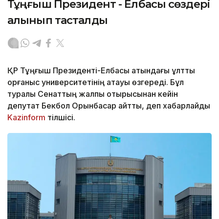
Тұңғыш Президент - Елбасы сөздері
алынып тасталды
ҚР Тұңғыш Президенті-Елбасы атындағы ұлттық
қорғаныс университетінің атауы өзгереді. Бұл
туралы Сенаттың жалпы отырысынан кейін
депутат Бекбол Орынбасар айтты, деп хабарлайды
Kazinform
тілшісі.