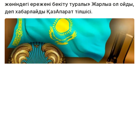
жөніндегі ережені бекіту туралы» Жарлыққа қол қойды,
деп хабарлайды ҚазАқпарат тілшісі.
Жаңа өзгеріске сай, Мемлекеттік күзет қызметінің
(МКҚ) басты функциясы қатарынан ҚР Тұңғыш
Президенті - Елбасының қауіпсіздігін қамтамасыз