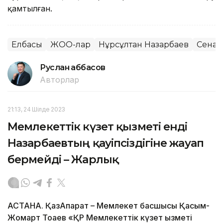
қамтылған.
Елбасы
ЖОО-лар
Нұрсұлтан Назарбаев
Сенат
Руслан Ғаббасов
Авторлар
21:13, 24 Шілде 2023
Мемлекеттік күзет қызметі енді
Назарбаевтың қауіпсіздігіне жауап
бермейді – Жарлық
АСТАНА. ҚазАқпарат – Мемлекет басшысы Қасым-
Жомарт Тоқаев «ҚР Мемлекеттік күзет қызметі