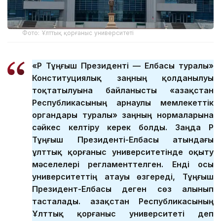
Фото: Ұлттық қорғаныс университеті
«ҚР Тұңғыш Президенті — Елбасы туралы»
Конституциялық заңның қолданылуы
тоқтатылуына байланысты «Қазақстан
Республикасының арнаулы мемлекеттік
органдары туралы» заңның нормаларына
сәйкес келтіру керек болды. Заңда ҚР
Тұңғыш Президенті-Елбасы атындағы
ұлттық қорғаныс университетінде оқыту
мәселелері регламенттелген. Енді осы
университеттің атауы өзгереді, Тұңғыш
Президент-Елбасы деген сөз алынып
тасталады. Қазақстан Республикасының
Ұлттық қорғаныс университеті деп