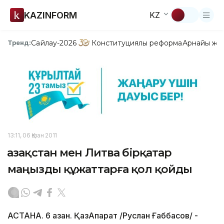
KAZINFORM
KZ
Сайлау-2026
Конституциялық реформа
Арнайы жо
Тренд:
13:11, 06 Қазан 2011
Қазақстан мен Литва бірқатар
маңызды құжаттарға қол қойды
АСТАНА. 6 қазан. ҚазАқпарат /Руслан Ғаббасов/ -