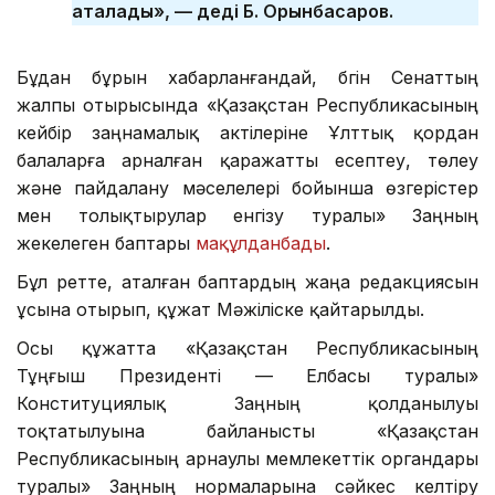
аталады», — деді Б. Орынбасаров.
Бұдан бұрын хабарланғандай, бүгін Сенаттың
жалпы отырысында «Қазақстан Республикасының
кейбір заңнамалық актілеріне Ұлттық қордан
балаларға арналған қаражатты есептеу, төлеу
және пайдалану мәселелері бойынша өзгерістер
мен толықтырулар енгізу туралы» Заңның
жекелеген баптары
мақұлданбады
.
Бұл ретте, аталған баптардың жаңа редакциясын
ұсына отырып, құжат Мәжіліске қайтарылды.
Осы құжатта «Қазақстан Республикасының
Тұңғыш Президенті — Елбасы туралы»
Конституциялық Заңның қолданылуы
тоқтатылуына байланысты «Қазақстан
Республикасының арнаулы мемлекеттік органдары
туралы» Заңның нормаларына сәйкес келтіру