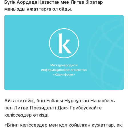
Бүгін Ақордада Қазақстан мен Литва бірқатар
маңызды құжаттарға қол қойды.
Айта кетейік, бүгін Елбасы Нұрсұлтан Назарбаев
пен Литва Президенті Даля Грибаускайте
келіссөздер өткізді.
«Бүгінгі келіссөздер мен қол қойылған құжаттар, екі