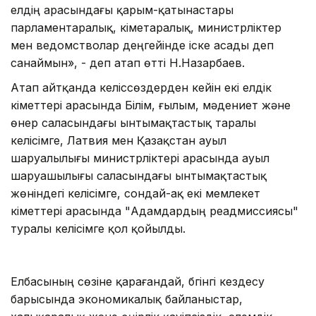
елдің арасындағы қарым-қатынастары
парламентаралық, үкіметаралық, министрліктер
мен ведомстволар деңгейінде іске асады деп
санаймын», - деп атап өтті Н.Назарбаев.
Атап айтқанда келіссөздерден кейін екі елдік
үкіметтері арасында Білім, ғылым, мәдениет және
өнер саласындағы ынтымақтастық таралы
келісімге, Латвия мен Қазақстан ауыл
шаруалылығы министрліктері арасында ауыл
шаруашылығы саласындағы ынтымақтастық
жөніндегі келісімге, сондай-ақ екі мемлекет
үкіметтері арасында "Адамдардың реадмиссиясы"
туралы келісімге қол қойылды.
Елбасының сөзіне қарағандай, бүгінгі кездесу
барысында экономикалық байланыстар,