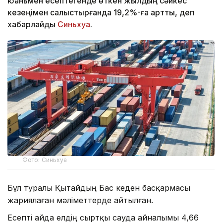
юаньмен есептегенде өткен жылдың сәйкес
кезеңімен салыстырғанда 19,2%-ға артты, деп
хабарлайды
Синьхуа
.
Фото: Синьхуа
Бұл туралы Қытайдың Бас кеден басқармасы
жариялаған мәліметтерде айтылған.
Есепті айда елдің сыртқы сауда айналымы 4,66