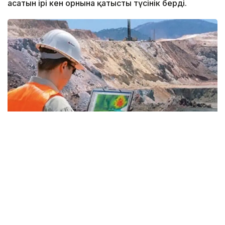
асатын ірі кен орнына қатысты түсінік берді.
Фото: Kazinform
— «ҚазМұнайГаз» геологиялық барлаудың
үлкен бағдарламасын қабылдады. 2026-
2030 жылдары ауқымды іс-шаралар
жоспарланған. Осы ретте 26 ұңғыманы
бұрғылау қарастырылған. Бірқатар