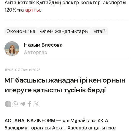
Айта кетелік Қытайдың электр көліктері экспорты
120%-ға
артты
.
Экономика
Әлем жаңалықтары
Қытай
Назым Бөлесова
Авторлар
18:06, 07 Тамыз 2026
ҚМГ басшысы жаңадан ірі кен орнын
игеруге қатысты түсінік берді
АСТАНА. KAZINFORM — «ҚазМұнайГаз» ҰК АҚ
басқарма төрағасы Асхат Хасенов алдағы іске