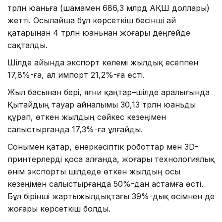
трлн юаньға (шамамен 686,3 млрд АҚШ доллары)
жетті. Осылайша бұл көрсеткіш бесінші ай
қатарынан 4 трлн юаньнан жоғары деңгейде
сақталды.
Шілде айында экспорт көлемі жылдық есеппен
17,8%-ға, ал импорт 21,2%-ға өсті.
Жыл басынан бері, яғни қаңтар–шілде аралығында
Қытайдың тауар айналымы 30,13 трлн юаньды
құрап, өткен жылдың сәйкес кезеңімен
салыстырғанда 17,3%-ға ұлғайды.
Сонымен қатар, өнеркәсіптік роботтар мен 3D-
принтерлерді қоса алғанда, жоғары технологиялық
өнім экспорты шілдеде өткен жылдың осы
кезеңімен салыстырғанда 50%-дан астамға өсті.
Бұл бірінші жартыжылдықтағы 39%-дық өсімнен де
жоғары көрсеткіш болды.