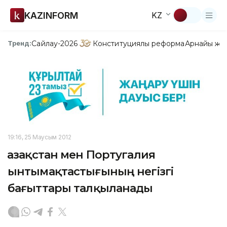
KAZINFORM
KZ
Сайлау-2026
Конституциялық реформа
Арнайы жо
Тренд:
19:16, 25 Маусым 2012
Қазақстан мен Португалия
ынтымақтастығының негізгі
бағыттары талқыланады