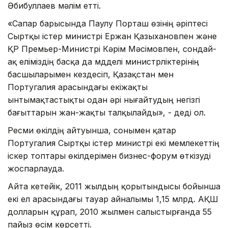
Әбибуллаев мәлім етті.
«Сапар барысында Паулу Порташ өзінің әріптесі
Сыртқы істер министрі Ержан Қазыхановпен және
ҚР Премьер-Министрі Кәрім Мәсімовпен, сондай-
ақ еліміздің басқа да мүдделі министрліктерінің
басшыларымен кездесіп, Қазақстан мен
Португалия арасындағы екіжақты
ынтымақтастықты одан әрі нығайтудың негізгі
бағыттарын жан-жақты талқылайды», - деді ол.
Ресми өкілдің айтуынша, сонымен қатар
Португалия Сыртқы істер министрі екі мемлекеттің
іскер топтары өкілдерімен бизнес-форум өткізуді
жоспарлауда.
Айта кетейік, 2011 жылдың қорытындысы бойынша
екі ел арасындағы тауар айналымы 1,15 млрд. АҚШ
долларын құрап, 2010 жылмен салыстырғанда 55
пайыз өсім көрсетті.