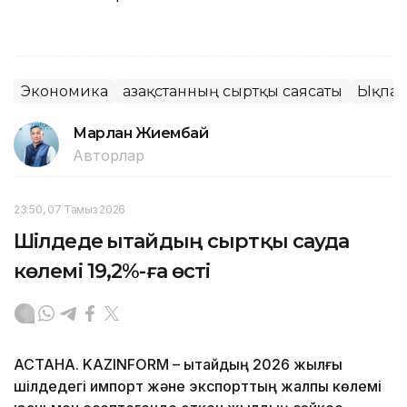
Экономика
Қазақстанның сыртқы саясаты
Ықпал
Марлан Жиембай
Авторлар
23:50, 07 Тамыз 2026
Шілдеде Қытайдың сыртқы сауда
көлемі 19,2%-ға өсті
АСТАНА. KAZINFORM – Қытайдың 2026 жылғы
шілдедегі импорт және экспорттың жалпы көлемі