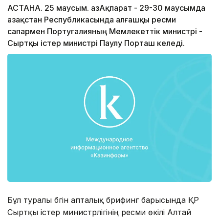
АСТАНА. 25 маусым. ҚазАқпарат - 29-30 маусымда
Қазақстан Республикасында алғашқы ресми
сапармен Португалияның Мемлекеттік министрі -
Сыртқы істер министрі Паулу Порташ келеді.
Бұл туралы бүгін апталық брифинг барысында ҚР
Сыртқы істер министрлігінің ресми өкілі Алтай