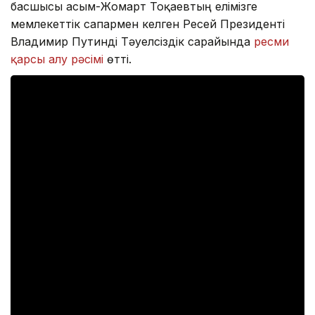
басшысы Қасым-Жомарт Тоқаевтың елімізге
мемлекеттік сапармен келген Ресей Президенті
Владимир Путинді Тәуелсіздік сарайында
ресми
қарсы алу рәсімі
өтті.