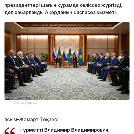
президенттері шағын құрамда келіссөз жүргізді,
деп хабарлайды Ақорданың баспасөз қызметі.
Фото: Ақорда
Қасым-Жомарт Тоқаев:
– Құрметті Владимир Владимирович,