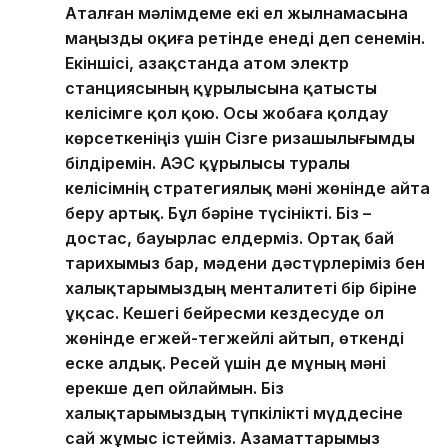
Аталған мәлімдеме екі ел жылнамасына
маңызды оқиға ретінде енеді деп сенемін.
Екіншісі, Қазақстанда атом электр
станциясының құрылысына қатысты
келісімге қол қою. Осы жобаға қолдау
көрсеткеніңіз үшін Сізге ризашылығымды
білдіремін. АЭС құрылысы туралы
келісімнің стратегиялық мәні жөнінде айта
беру артық. Бұл бәріне түсінікті. Біз –
достас, бауырлас елдерміз. Ортақ бай
тарихымыз бар, мәдени дәстүрлеріміз бен
халықтарымыздың менталитеті бір біріне
ұқсас. Кешегі бейресми кездесуде ол
жөнінде егжей-тегжейлі айтып, өткенді
еске алдық. Ресей үшін де мұның мәні
ерекше деп ойлаймын. Біз
халықтарымыздың түпкілікті мүддесіне
сай жұмыс істейміз. Азаматтарымыз