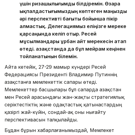
үшін ризашылығымды білдіремін. Өзара
ықпалдастығымыздың көптеген маңызды
әрі перспективті бағыты бойынша пікір
алмастық. Делегациямыз еліңізге мереке
қарсаңында келіп отыр. Ресей
мұсылмандары Құрбан айт мерекесін атап
өтеді. Қазақстанда да бұл мейрам кеңінен
тойланатынын білемін.
Айта кетейік, 27-29 мамыр күндері Ресей
Федерациясы Президенті Владимир Путиннің
Қазақстанға мемлекеттік сапары өтеді.
Мемлекеттер басшылары бұл сапарда Қазақстан
мен Ресей арасындағы жан-жақты стратегиялық
серіктестіктің және одақтастық қатынастардың
қазіргі жай-күйін, сондай-ақ оны нығайту
перспективасын талқылайды.
Бұдан бұрын хабарлағанымыздай, Мемлекет