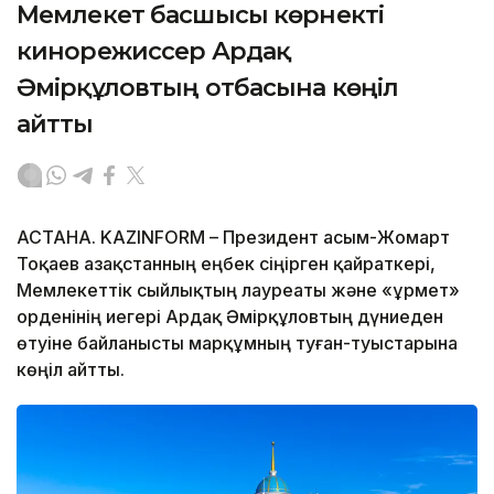
Мемлекет басшысы көрнекті
кинорежиссер Ардақ
Әмірқұловтың отбасына көңіл
айтты
АСТАНА. KAZINFORM – Президент Қасым-Жомарт
Тоқаев Қазақстанның еңбек сіңірген қайраткері,
Мемлекеттік сыйлықтың лауреаты және «Құрмет»
орденінің иегері Ардақ Әмірқұловтың дүниеден
өтуіне байланысты марқұмның туған-туыстарына
көңіл айтты.