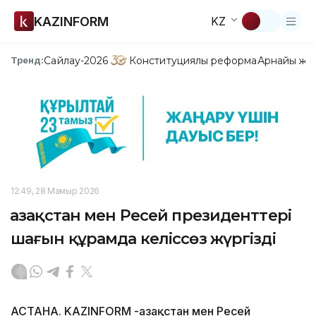
KAZINFORM
KZ
Сайлау-2026
Конституциялық реформа
Арнайы жо
Тренд:
12:49, 28 Мамыр 2026
Қазақстан мен Ресей президенттері
шағын құрамда келіссөз жүргізді
АСТАНА. KAZINFORM -Қазақстан мен Ресей