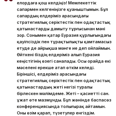
елордаға қош келдіңіз! Мемлекеттік
сапармен келгеніңізге қуаныштымын. Бұл
сапардың елдеріміз арасындағы
стратегиялық серіктестік пен одақтастық
қатынастарды дамыту тұрғысынан мәні
зор. Сонымен қатар Еуразия құрлығындағы
қауіпсіздік пен тұрақтылықты қамтамасыз
етуде де айрықша мәнге ие деп ойлаймын.
Өйткені біздің елдеріміз алып Еуразия
кеңістігінің өзегі саналады. Осы орайда екі
мәселені ерекше атап өткім келеді.
Біріншісі, елдеріміз арасындағы
стратегиялық серіктестік пен одақтастық
қатынастардың жеті негізі туралы
бірлескен мәлімдеме. Жеті – қасиетті сан.
Құжат өте мазмұнды. Бұл жөнінде баспасөз
конференциясында толығырақ айтамын.
Оны өзім қарап, түзетулер енгіздім.