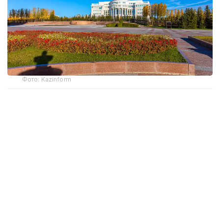
Фото: Kazinform
– Ардақ Әмірқұлов бар саналы ғұмырын
кино өнеріне арнап, ұлт мәдениетін
ұлықтауға мол үлес қосты. Кәсіби киногер
ретінде «Отырардың күйреуі», «Абай», «Қош
бол, Гүлсары!» сияқты тарихи
туындыларды таспалап, төл
руханиятымыздың алтын қорын байыта
білді. Қазақ кинематографиясын өркендету
жолында ұстаздық қызмет атқарып,