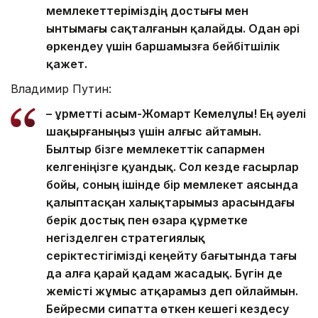
мемлекеттеріміздің достығы мен
ынтымағы сақталғанын қалайды. Одан әрі
өркендеу үшін баршамызға бейбітшілік
қажет.
Владимир Путин:
– Құрметті Қасым-Жомарт Кемелұлы! Ең әуелі
шақырғаныңыз үшін алғыс айтамын.
Былтыр бізге мемлекеттік сапармен
келгеніңізге қуандық. Сол кезде ғасырлар
бойы, соның ішінде бір мемлекет аясында
қалыптасқан халықтарымыз арасындағы
берік достық пен өзара құрметке
негізделген стратегиялық
серіктестігімізді кеңейту бағытында тағы
да алға қарай қадам жасадық. Бүгін де
жемісті жұмыс атқарамыз деп ойлаймын.
Бейресми сипатта өткен кешегі кездесу