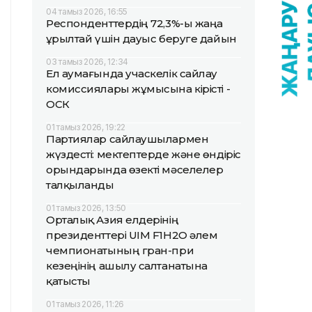
04 тамыз 2026, 16:55
Респонденттердің 72,3%-ы жаңа
Құрылтай үшін дауыс беруге дайын
03 тамыз 2026, 12:34
Ел аумағында учаскелік сайлау
комиссиялары жұмысына кірісті -
ОСК
01 тамыз 2026, 19:22
Партиялар сайлаушылармен
жүздесті: мектептерде және өндіріс
орындарында өзекті мәселелер
талқыланды
01 тамыз 2026, 13:50
Орталық Азия елдерінің
президенттері UIM F1H2O әлем
чемпионатының гран-при
кезеңінің ашылу салтанатына
қатысты
01 тамыз 2026, 11:26