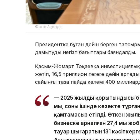
Фото: Ақорда
Президентке бұған дейін берген тапсыр
дамытудың негізгі бағыттары баяндалды.
Қасым-Жомарт Тоқаевқа инвестициялық ж
жетіп, 16,5 триллион теңгеге дейін арта
сайынғы таза пайда көлемі 400 миллиард 
— 2025 жылдың қорытындысы бо
мың, соның ішінде кезекте тұрға
қамтамасыз етілді. Өткен жылы
бизнеске арналған 27,4 мың ж
тауар шығаратын 131 кәсіпкерг
Ауылшаруашылық тауарларын өн