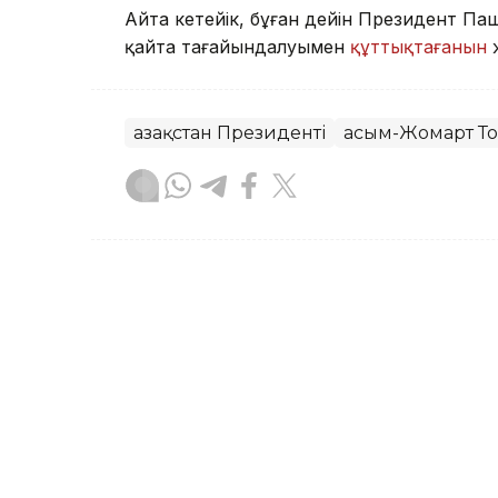
Айта кетейік, бұған дейін Президент 
қайта тағайындалуымен
құттықтағанын
Қазақстан Президенті
Қасым-Жомарт Т
Бақытгүл Абайқызы
Авторлар
12:24, 05 Тамыз 2026
Қасым-Жомарт Тоқаевтың
жарық көрді