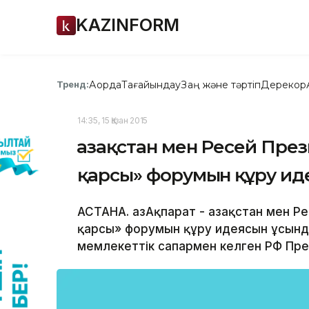
KAZINFORM
Ақорда
Тағайындау
Заң және тәртіп
Дерекқор
Тренд:
14:35, 15 Қазан 2015
Қазақстан мен Ресей Пре
қарсы» форумын құру ид
АСТАНА. ҚазАқпарат - Қазақстан мен 
қарсы» форумын құру идеясын ұсынды
мемлекеттік сапармен келген РФ Пре