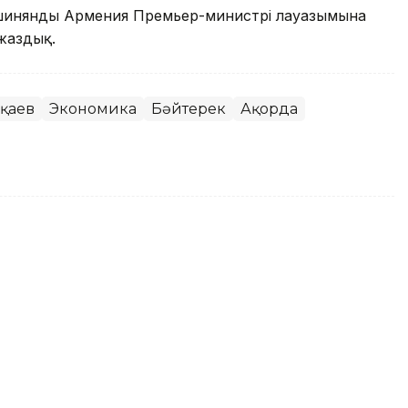
Пашинянды Армения Премьер-министрі лауазымына
жаздық.
оқаев
Экономика
Бәйтерек
Ақорда
 таңдаулы сөздерінің жинағы