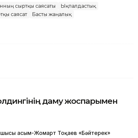
танның сыртқы саясаты
Ықпалдастық
тқы саясат
Басты жаңалық
олдингінің даму жоспарымен
шысы Қасым-Жомарт Тоқаев «Бәйтерек»