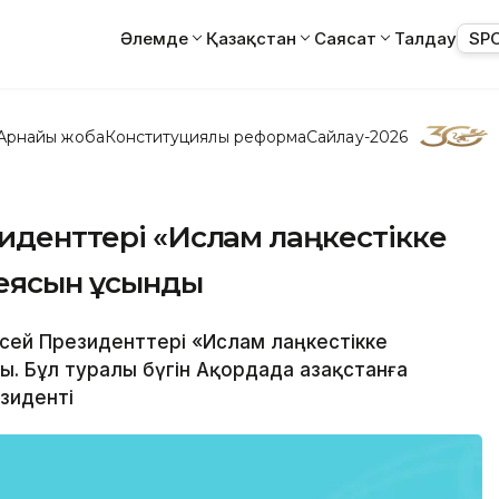
Әлемде
Қазақстан
Саясат
Талдау
SP
Арнайы жоба
Конституциялық реформа
Сайлау-2026
зиденттері «Ислам лаңкестікке
еясын ұсынды
Ресей Президенттері «Ислам лаңкестікке
. Бұл туралы бүгін Ақордада Қазақстанға
зиденті