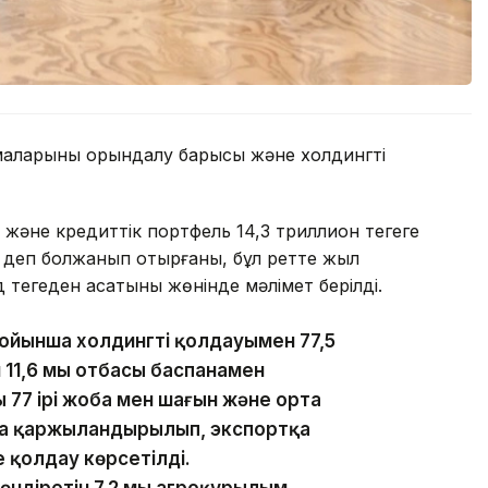
маларының орындалу барысы және холдингті
әне кредиттік портфель 14,3 триллион теңгеге
ды деп болжанып отырғаны, бұл ретте жыл
теңгеден асатыны жөнінде мәлімет берілді.
йынша холдингтің қолдауымен 77,5
н 11,6 мың отбасы баспанамен
 77 ірі жоба мен шағын және орта
оба қаржыландырылып, экспортқа
е қолдау көрсетілді.
діретін 7,2 мың агроқұрылым