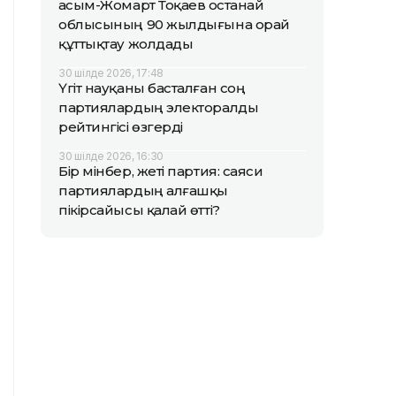
Қасым-Жомарт Тоқаев Қостанай
облысының 90 жылдығына орай
құттықтау жолдады
30 шілде 2026, 17:48
Үгіт науқаны басталған соң
партиялардың электоралды
рейтингісі өзгерді
30 шілде 2026, 16:30
Бір мінбер, жеті партия: саяси
партиялардың алғашқы
пікірсайысы қалай өтті?