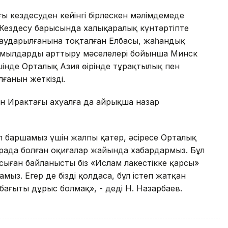
ы кездесуден кейінгі бірлескен мәлімдемеде
 Кездесу барысында халықаралық күнтәртіпте
р аударылғанына тоқталған Елбасы, жаһандық
-қимылдарды арттыру мәселелері бойынша Минск
ішінде Орталық Азия өңірінде тұрақтылық пен
ғанын жеткізді.
н Ирактағы ахуалға да айрықша назар
л баршамыз үшін жалпы қатер, әсіресе Орталық
карада болған оқиғалар жайында хабардармыз. Бұл
сыған байланысты біз «Ислам лаңкестікке қарсы»
ыз. Егер де бізді қолдаса, бұл істеп жатқан
бағыты дұрыс болмақ», - деді Н. Назарбаев.