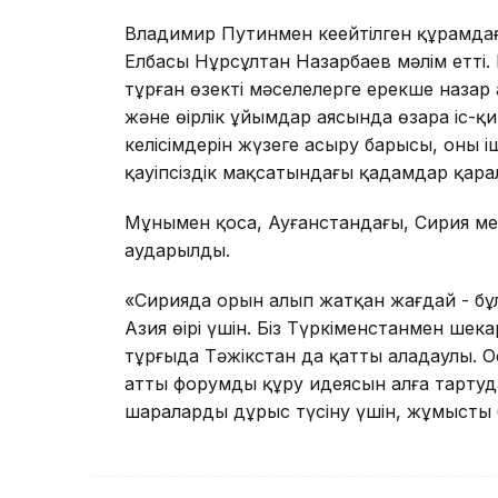
Владимир Путинмен кеңейтілген құрамдағ
Елбасы Нұрсұлтан Назарбаев мәлім етті.
тұрған өзекті мәселелерге ерекше наза
және өңірлік ұйымдар аясында өзара іс
келісімдерін жүзеге асыру барысы, оның 
қауіпсіздік мақсатындағы қадамдар қарал
Мұнымен қоса, Ауғанстандағы, Сирия ме
аударылды.
«Сирияда орын алып жатқан жағдай - бұ
Азия өңірі үшін. Біз Түркіменстанмен ше
тұрғыда Тәжікстан да қатты алаңдаулы. О
атты форумды құру идеясын алға тартудам
шараларды дұрыс түсіну үшін, жұмыстың 