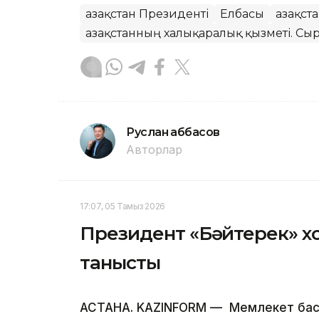
Қазақстан Президенті
Елбасы
Қазақс
Қазақстанның халықаралық қызметі. Сыр
Руслан Ғаббасов
Авторлар
17:07, 05 Тамыз 2026
Президент «Бәйтерек» х
танысты
АСТАНА. KAZINFORM — Мемлекет бас