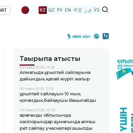
KZ
QZ
РУ
EN
中文
ق ز
ЎЗ
ORT
Тақырыпқа қатысты
06 тамыз 2026, 13:28
Алматыда Құрылтай сайлауына
дайындық қалай жүріп жатыр
05 тамыз 2026, 12:52
Құрылтай сайлауын 10 мың
қоғамдық байқаушы бақылайды
04 тамыз 2026, 20:04
Қарағанды облысында
кәсіпорындар аумағында алғаш
рет сайлау учаскелері ашылды