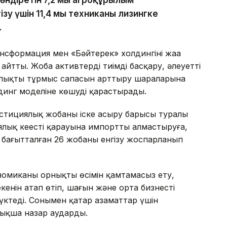
зу үшін 11,4 мың техниканы лизингке
.
нсформация мен «Бәйтерек» холдингінің жаңа
йтты. Жоба активтерді тиімді басқару, әлеуетті
алықтың тұрмыс сапасын арттыру шараларына
динг моделіне көшуді қарастырады.
естициялық жобаны іске асыру барысы туралы
лық кеңестің қарауына импортты алмастыруға,
бағытталған 26 жобаны енгізу жоспарланып
омиканың орнықты өсімін қамтамасыз ету,
кенін атап өтіп, шағын және орта бизнесті
жүктеді. Сонымен қатар азаматтар үшін
йрықша назар аударды.