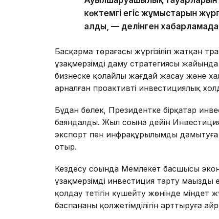
көктемгі егіс жұмыстарын жүргі
алды, — делінген хабарламада
Басқарма төрағасы жүргізіліп жатқан тра
ұзақмерзімді даму стратегиясы жайында а
бизнеске қолайлы жағдай жасау және х
арналған проактивті инвестициялық хол
Бұдан бөлек, Президентке бірқатар инв
баяндалды. Жыл соңына дейін Инвестиция
экспорт пен инфрақұрылымды дамытуға 
отыр.
Кездесу соңында Мемлекет басшысы экон
ұзақмерзімді инвестиция тарту маңызды е
қолдау тетігін күшейту жөнінде міндет 
баспананың қолжетімділігін арттыруға а