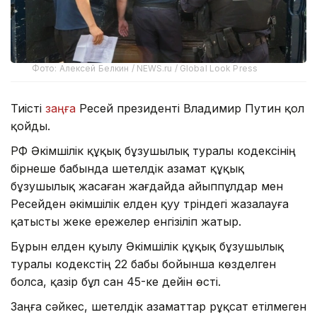
Фото: Алексей Белкин / NEWS.ru / Global Look Press
Тиісті
заңға
Ресей президенті Владимир Путин қол
қойды.
РФ Әкімшілік құқық бұзушылық туралы кодексінің
бірнеше бабында шетелдік азамат құқық
бұзушылық жасаған жағдайда айыппұлдар мен
Ресейден әкімшілік елден қуу түріндегі жазалауға
қатысты жеке ережелер енгізіліп жатыр.
Бұрын елден қуылу Әкімшілік құқық бұзушылық
туралы кодекстің 22 бабы бойынша көзделген
болса, қазір бұл сан 45-ке дейін өсті.
Заңға сәйкес, шетелдік азаматтар рұқсат етілмеген