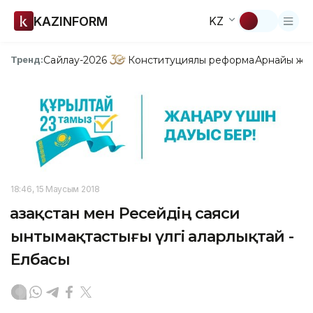
KAZINFORM
KZ
Сайлау-2026
Конституциялық реформа
Арнайы жо
Тренд:
18:46, 15 Маусым 2018
Қазақстан мен Ресейдің саяси
ынтымақтастығы үлгі аларлықтай -
Елбасы