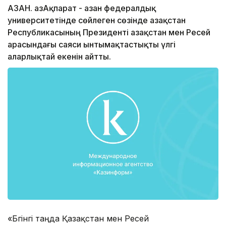
ҚАЗАН. ҚазАқпарат - Қазан федералдық
университетінде сөйлеген сөзінде Қазақстан
Республикасының Президенті Қазақстан мен Ресей
арасындағы саяси ынтымақтастықты үлгі
аларлықтай екенін айтты.
«Бүгінгі таңда Қазақстан мен Ресей