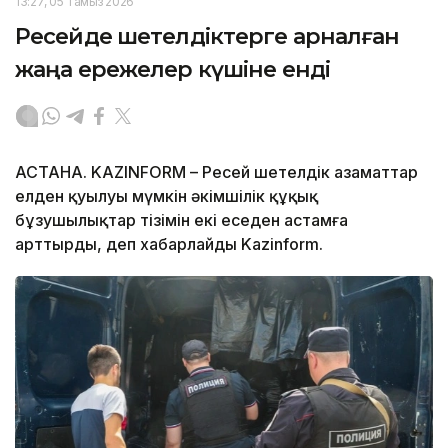
13:27, 05 Тамыз 2026
Ресейде шетелдіктерге арналған
жаңа ережелер күшіне енді
АСТАНА. KAZINFORM – Ресей шетелдік азаматтар
елден қуылуы мүмкін әкімшілік құқық
бұзушылықтар тізімін екі еседен астамға
арттырды, деп хабарлайды Kazinform.