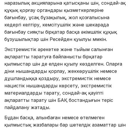
наразылық акцияларына қатысқаны үшін, сондай-ақ
құқық қорғау органдары қызметкерлеріне
бағынбау, ұсақ бұзақылық, жол қозғалысына
кедергі келтіру, кемсітушілік және шекарада
бағынбау сияқты бірқатар басқа әкімшілік құқық
бұзушылықтар үшін Ресейден қуылуы мүмкін.
Экстремистік әрекетке және тыйым салынған
ақпаратты таратуға байланысты бірқатар
қылмыстар үшін де елден қуылу көзделген. Оларға
діни нышандарды қорлау, жеккөрушілік немесе
дұшпандыққа қоздыру, экстремистік немесе
нацистік нышандарды көрсету, экстремистік
материалдарды тарату, сондай-ақ қауіпті
ақпаратты тарату үшін БАҚ бостандығын теріс
пайдалану жатады.
Бұдан басқа, алынбаған немесе өтелмеген
қылмыстық жазбалары бар шетелдік азаматтар үшін