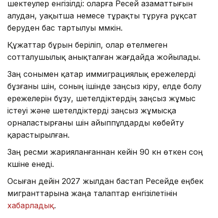
шектеулер енгізілді: оларға Ресей азаматтығын
алудан, уақытша немесе тұрақты тұруға рұқсат
беруден бас тартылуы мүмкін.
Құжаттар бұрын беріліп, олар өтелмеген
сотталушылық анықталған жағдайда жойылады.
Заң сонымен қатар иммиграциялық ережелерді
бұзғаны үшін, соның ішінде заңсыз кіру, елде болу
ережелерін бұзу, шетелдіктердің заңсыз жұмыс
істеуі және шетелдіктерді заңсыз жұмысқа
орналастырғаны үшін айыппұлдарды көбейту
қарастырылған.
Заң ресми жарияланғаннан кейін 90 күн өткен соң
күшіне енеді.
Осыған дейін 2027 жылдан бастап Ресейде еңбек
мигранттарына жаңа талаптар енгізілетінін
хабарладық
.