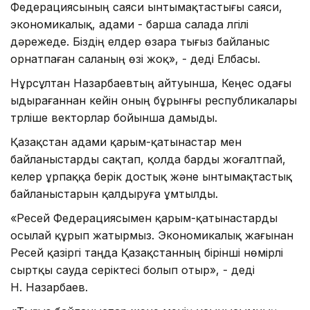
Федерациясының саяси ынтымақтастығы саяси,
экономикалық, адами - барша салада үлгілі
дәрежеде. Біздің елдер өзара тығыз байланыс
орнатпаған саланың өзі жоқ», - деді Елбасы.
Нұрсұлтан Назарбаевтың айтуынша, Кеңес одағы
ыдырағаннан кейін оның бұрынғы республикалары
түрліше векторлар бойынша дамыды.
Қазақстан адами қарым-қатынастар мен
байланыстарды сақтап, қолда барды жоғалтпай,
келер ұрпаққа берік достық және ынтымақтастық
байланыстарын қалдыруға ұмтылды.
«Ресей Федерациясымен қарым-қатынастарды
осылай құрып жатырмыз. Экономикалық жағынан
Ресей қазіргі таңда Қазақстанның бірінші нөмірлі
сыртқы сауда серіктесі болып отыр», - деді
Н. Назарбаев.