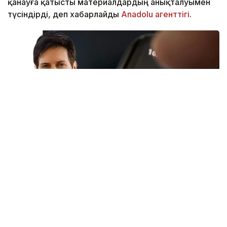
қанауға қатысты материалдардың анықталуымен
түсіндірді, деп хабарлайды
Anadolu агенттігі
.
Фото: Canva / Kazinform
Telegram-ның негізін қалаушылардың бірі Павел
Дуров мессенджердің өшірілуіне
«бопсалаушылардың» әрекеті себеп болғанын