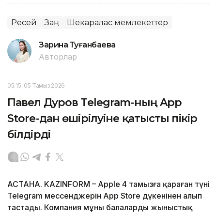
Ресей
Заң
Шекаралас мемлекеттер
Зарина Туғанбаева
Авторлар
05:15, 05 Тамыз 2026
Павел Дуров Telegram-ның App
Store-дан өшірілуіне қатысты пікір
білдірді
АСТАНА. KAZINFORM – Apple 4 тамызға қараған түні
Telegram мессенджерін App Store дүкенінен алып
тастады. Компания мұны балаларды жыныстық