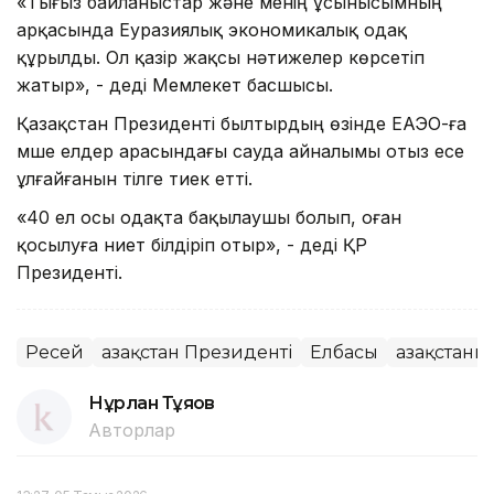
«Тығыз байланыстар және менің ұсынысымның
арқасында Еуразиялық экономикалық одақ
құрылды. Ол қазір жақсы нәтижелер көрсетіп
жатыр», - деді Мемлекет басшысы.
Қазақстан Президенті былтырдың өзінде ЕАЭО-ға
мүше елдер арасындағы сауда айналымы отыз есе
ұлғайғанын тілге тиек етті.
«40 ел осы одақта бақылаушы болып, оған
қосылуға ниет білдіріп отыр», - деді ҚР
Президенті.
Ресей
Қазақстан Президенті
Елбасы
Қазақстан
Нұрлан Тұяқов
Авторлар