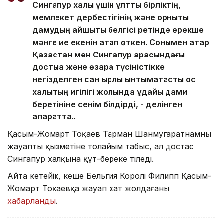
Сингапур халқы үшін ұлттық бірліктің,
мемлекет дербестігінің және орнықты
дамудың айшықты белгісі ретінде ерекше
мәнге ие екенін атап өткен. Сонымен қатар
Қазақстан мен Сингапур арасындағы
достыққа және өзара түсіністікке
негізделген сан қырлы ынтымақтастық қос
халықтың игілігі жолында ұдайы дами
беретініне сенім білдірді, - делінген
ақпаратта..
Қасым-Жомарт Тоқаев Тарман Шанмугаратнамның
жауапты қызметіне толайым табыс, ал достас
Сингапур халқына құт-береке тіледі.
Айта кетейік, кеше Бельгия Королі Филипп Қасым-
Жомарт Тоқаевқа жауап хат жолдағаны
хабарланды
.