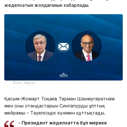
жеделхатын жолдағанын хабарлады.
Фото: Ақорда
Қасым-Жомарт Тоқаев Тарман Шанмугаратнам
мен оның отандастарын Сингапурдың ұлттық
мейрамы – Тәуелсіздік күнімен құттықтады.
- Президент жеделхатта бұл мереке