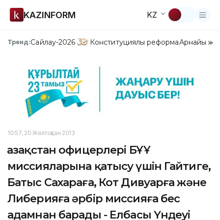
KAZINFORM
KZ
Сайлау-2026
Конституциялық реформа
Арнайы жо
Тренд:
10:57, 20 Желтоқсан 2013
Қазақстан офицерлері БҰҰ
миссияларына қатысу үшін Гайтиге,
Батыс Сахараға, Кот Дивуарға және
Либерияға әрбір миссияға бес
адамнан барады - Елбасы Үндеуі