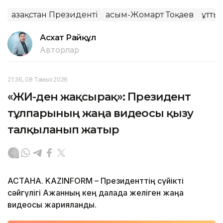
Қазақстан Президенті
Қасым-Жомарт Тоқаев
Құтты
Асхат Райқұл
Авторлар
21:36, 08 Тамыз 2026
«ЖИ-ден жақсырақ»: Президент
тұлпарының жаңа видеосы қызу
талқыланып жатыр
АСТАНА. KAZINFORM – Президенттің сүйікті
сәйгүлігі Ақжанның кең далада желіген жаңа
видеосы жарияланды.