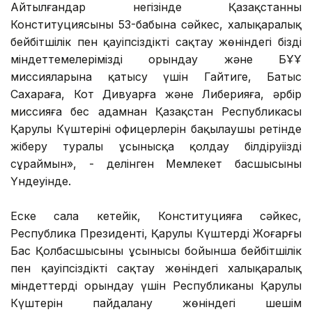
Айтылғандар негізінде Қазақстанның
Конституциясының 53-бабына сәйкес, халықаралық
бейбітшілік пен қауіпсіздікті сақтау жөніндегі біздің
міндеттемелерімізді орындау және БҰҰ
миссияларына қатысу үшін Гайтиге, Батыс
Сахараға, Кот Дивуарға және Либерияға, әрбір
миссияға бес адамнан Қазақстан Республикасы
Қарулы Күштерінің офицерлерін бақылаушы ретінде
жіберу туралы ұсынысқа қолдау білдіруіңізді
сұраймын», - делінген Мемлекет басшысының
Үндеуінде.
Еске сала кетейік, Конституцияға сәйкес,
Республика Президенті, Қарулы Күштердің Жоғарғы
Бас Қолбасшысының ұсынысы бойынша бейбітшілік
пен қауіпсіздікті сақтау жөніндегі халықаралық
міндеттерді орындау үшін Республиканың Қарулы
Күштерін пайдалану жөніндегі шешім