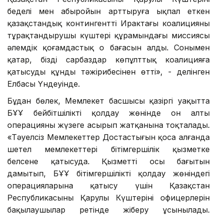
беделі мен абыройын арттыруға ықпал еткен
қазақстандық контингенттің Ирактағы коалицияның
тұрақтандырушы күштері құрамындағы миссиясы
әлемдік қоғамдастық оң бағасын алды. Сонымен
қатар, біздің сарбаздар көпұлттық коалицияға
қатысудың құнды тәжірибесінен өтті», - делінген
Елбасы Үндеуінде.
Бұдан бөлек, Мемлекет басшысы қазіргі уақытта
БҰҰ бейбітшілікті қолдау жөнінде он алты
операцияны жүзеге асырып жатқанына тоқталады.
«Тәуелсіз Мемлекеттер Достастығын қоса алғанда
шетел мемлекеттері бітімгершілік қызметке
белсене қатысуда. Қызметтің осы бағытын
дамытып, БҰҰ бітімгершілікті қолдау жөніндегі
операцияларына қатысу үшін Қазақстан
Республикасының Қарулы Күштерінің офицерлерін
бақылаушылар ретінде жіберу ұсынылады.