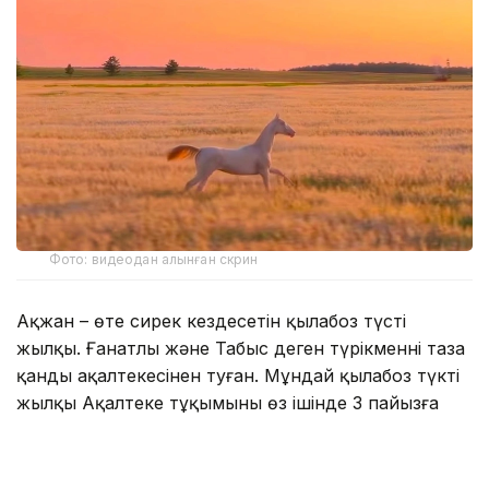
Фото: видеодан алынған скрин
Ақжан – өте сирек кездесетін қылаңбоз түсті
жылқы. Ғанатлы және Табыс деген түрікменнің таза
қанды ақалтекесінен туған. Мұндай қылаңбоз түкті
жылқы Ақалтеке тұқымының өз ішінде 3 пайызға
жетпейді.
Сол себепті әлемде де,
әлеуметтік желіде
де