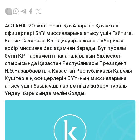
АСТАНА. 20 желтоқсан. ҚазАқпарат - Қазақстан
офицерлері БҰҰ миссияларына қатысу үшін Гайтиге,
Батыс Сахараға, Кот Дивуарға және Либерияға
әрбір миссияға бес адамнан барады. Бұл туралы
бүгін ҚР Парламенті палаталарының бірлескен
отырысында Қазақстан Республикасы Президенті
Н.Ә.Назарбаевтың Қазақстан Республикасы Қарулы
Күштерінің офицерлерін БҰҰ-ның миссияларына
қатысу үшін бақылаушылар ретінде жіберу туралы
Үндеуі барысында мәлім болды.