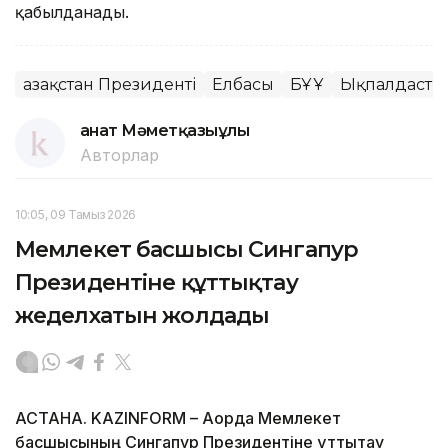
қабылданады.
Қазақстан Президенті
Елбасы
БҰҰ
Ықпалдасты
Қанат Мәметқазыұлы
Авторлар
10:05, 09 Тамыз 2026
Мемлекет басшысы Сингапур
Президентіне құттықтау
жеделхатын жолдады
АСТАНА. KAZINFORM – Ақорда Мемлекет
басшысының Сингапур Президентіне құттықтау