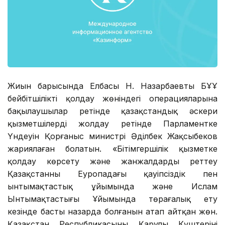
Жиын барысында Елбасы Н. Назарбаевтың БҰҰ
бейбітшілікті қолдау жөніндегі операцияларына
бақылаушылар ретінде қазақстандық әскери
қызметшілерді жолдау ретінде Парламентке
Үндеуін Қорғаныс министрі Әділбек Жақсыбеков
жариялаған болатын. «Бітімгершілік қызметке
қолдау көрсету және жанжалдарды реттеу
Қазақстанның Еуропадағы қауіпсіздік пен
ынтымақтастық ұйымында және Ислам
Ынтымақтастығы Ұйымында төрағалық ету
кезінде басты назарда болғанын атап айтқан жөн.
Қазақстан Республикасының Қарулы Күштерінің