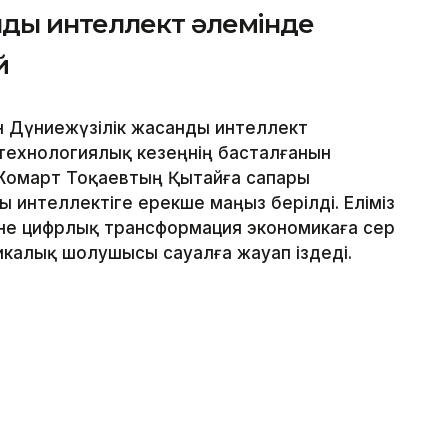
ды интеллект әлемінде
й
н Дүниежүзілік жасанды интеллект
технологиялық кезеңнің басталғанын
Жомарт Тоқаевтың Қытайға сапары
интеллектіге ерекше маңыз берілді. Еліміз
әне цифрлық трансформация экономикаға әсер
тикалық шолушысы сауалға жауап іздеді.