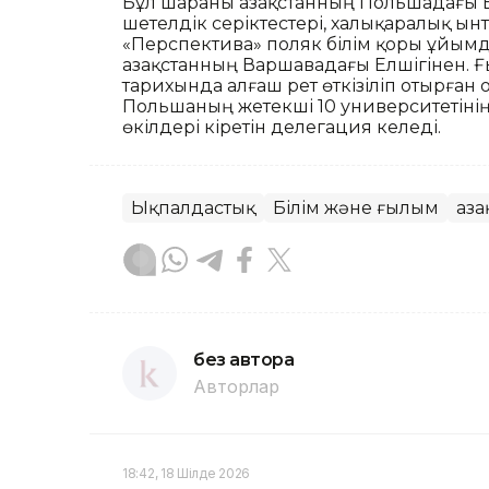
Бұл шараны Қазақстанның Польшадағы 
шетелдік серіктестері, халықаралық ы
«Перспектива» поляк білім қоры ұйымд
Қазақстанның Варшавадағы Елшігінен. 
тарихында алғаш рет өткізіліп отырған
Польшаның жетекші 10 университетін
өкілдері кіретін делегация келеді.
Ықпалдастық
Білім және ғылым
Қаз
без автора
Авторлар
18:42, 18 Шілде 2026