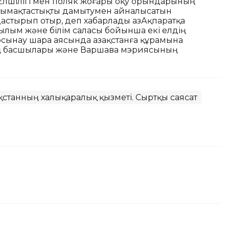
Елшілігі мен поляк жоғары оқу орындарының
нтымақтастықты дамытумен айналысатын
астырып отыр, деп хабарлады ҚазАқпаратқа
Ғылым және білім саласы бойынша екі елдің
 осынау шара аясында Қазақстанға құрамына
ің басшылары және Варшава мэриясының
ақстанның халықаралық қызметі. Сыртқы саясат