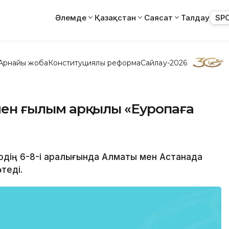
Әлемде
Қазақстан
Саясат
Талдау
SP
Арнайы жоба
Конституциялық реформа
Сайлау-2026
м мен ғылым арқылы «Еуропаға
әуірдің 6-8-і аралығында Алматы мен Астанада
теді.