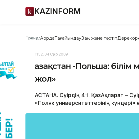
KAZINFORM
Ақорда
Тағайындау
Заң және тәртіп
Дерекқор
Тренд:
11:52, 04 Сәуір 2009
Қазақстан -Польша: білі
жол»
АСТАНА. Сәуірдің 4-і. ҚазАқпарат – С
«Поляк университеттерінің күндері» ө