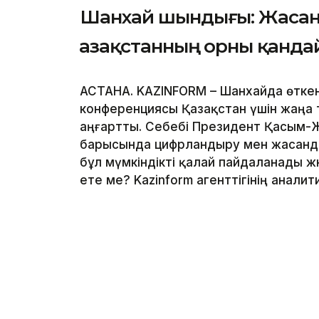
Шанхай шындығы: Жасан
Қазақстанның орны қанда
АСТАНА. KAZINFORM – Шанхайда өтке
конференциясы Қазақстан үшін жаңа 
аңғартты. Себебі Президент Қасым-
барысында цифрландыру мен жасанды 
бұл мүмкіндікті қалай пайдаланады ж
ете ме? Kazinform агенттігінің анали