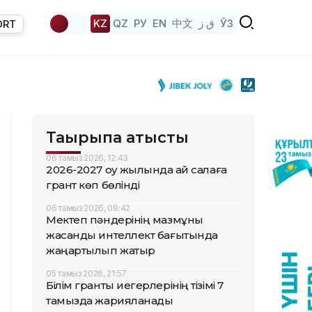
KZ
QZ
РУ
EN
中文
ق ز
ЎЗ
ORT
Тақырыпқа қатысты
06 тамыз 2026, 12:43
2026-2027 оқу жылында қай салаға
грант көп бөлінді
06 тамыз 2026, 09:42
Мектеп пәндерінің мазмұны
жасанды интеллект бағытында
жаңартылып жатыр
05 тамыз 2026, 21:57
Білім гранты иегерлерінің тізімі 7
тамызда жарияланады