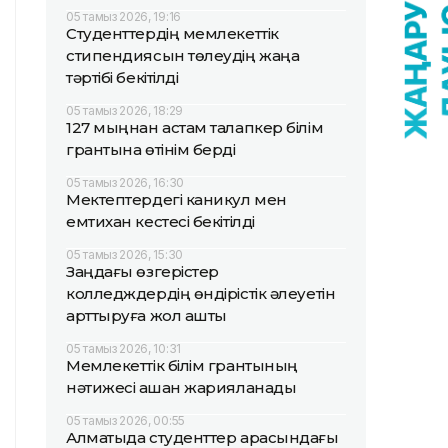
05 тамыз 2026, 19:16
Студенттердің мемлекеттік
стипендиясын төлеудің жаңа
тәртібі бекітілді
05 тамыз 2026, 18:29
127 мыңнан астам талапкер білім
грантына өтінім берді
05 тамыз 2026, 16:30
Мектептердегі каникул мен
емтихан кестесі бекітілді
05 тамыз 2026, 15:30
Заңдағы өзгерістер
колледждердің өндірістік әлеуетін
арттыруға жол ашты
05 тамыз 2026, 10:31
Мемлекеттік білім грантының
нәтижесі қашан жарияланады
05 тамыз 2026, 00:55
Алматыда студенттер арасындағы