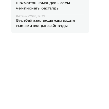
шахматтан командалық әлем
чемпионаты басталды
04 тамыз 2026, 19:23
Бурабай қазақстандық жастардың
ғылыми алаңына айналды