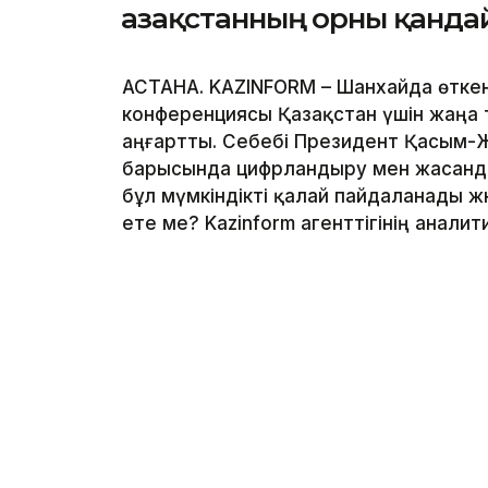
Қазақстанның орны қанда
АСТАНА. KAZINFORM – Шанхайда өтке
конференциясы Қазақстан үшін жаңа 
аңғартты. Себебі Президент Қасым-
барысында цифрландыру мен жасанды 
бұл мүмкіндікті қалай пайдаланады ж
ете ме? Kazinform агенттігінің анали