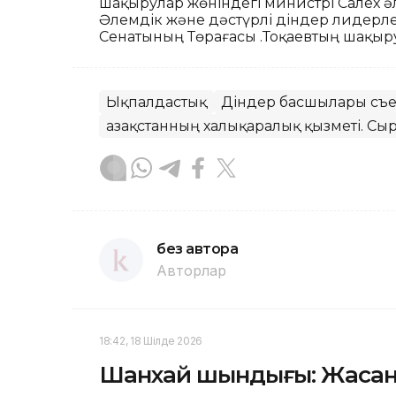
шақырулар жөніндегі министрі Салех 
Әлемдік және дәстүрлі діндер лидерл
Сенатының Төрағасы Қ.Тоқаевтың шақыру
Ықпалдастық
Діндер басшылары съе
Қазақстанның халықаралық қызметі. Сыр
без автора
Авторлар
18:42, 18 Шілде 2026
Шанхай шындығы: Жасан