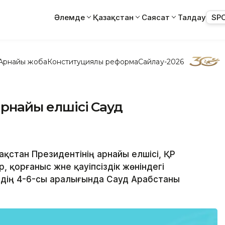
Әлемде
Қазақстан
Саясат
Талдау
SP
Арнайы жоба
Конституциялық реформа
Сайлау-2026
арнайы елшісі Сауд
зақстан Президентінің арнайы елшісі, ҚР
 қорғаныс және қауіпсіздік жөніндегі
ірдің 4-6-сы аралығында Сауд Арабстаны