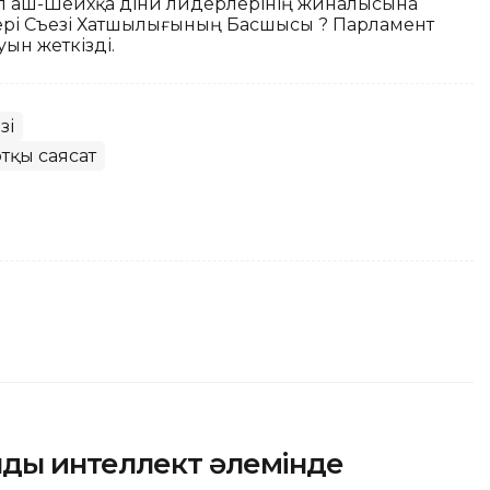
әл аш-Шейхқа діни лидерлерінің жиналысына
ері Съезі Хатшылығының Басшысы ? Парламент
ын жеткізді.
зі
тқы саясат
ды интеллект әлемінде