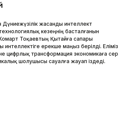
й
н Дүниежүзілік жасанды интеллект
технологиялық кезеңнің басталғанын
Жомарт Тоқаевтың Қытайға сапары
интеллектіге ерекше маңыз берілді. Еліміз
әне цифрлық трансформация экономикаға әсер
тикалық шолушысы сауалға жауап іздеді.