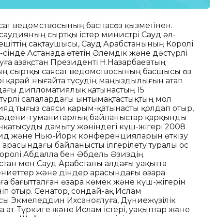
ясат ведомствосының баспасөз қызметінен.
саудияның сыртқы істер министрі Сауд әл-
 мешіттің сақтаушысы, Сауд Арабстанының Королі
-сінде Астанада өтетін Әлемдік және дәстүрлі
уға Қазақстан Президенті Н.Назарбаевтың
ның сыртқы саясат ведомствосының басшысы өз
рі қарай нығайта түсудің маңыздылығын атап
ындағы дипломатиялық қатынастың 15
 түрлі салалардағы ынтымақтастықтың мол
Рияд тығыз саяси қарым-қатынасты қолдап отыр,
мәдени-гуманитарлық байланыстар қарқынды
үнқатысуды дамыту жөніндегі күш-жігері 2008
ид және Нью-Йорк конференцияларын өткізу
арасындағы байланысты ілгерілету туралы Қос
оролі Абдалла бен Әбдель Әзиздің
қстан мен Сауд Арабстаны алдағы уақытта
ениеттер және діндер арасындағы өзара
уға бағытталған өзара көмек және күш-жігерін
ніп отыр. Сенатор, сондай-ақ Ислам
 Экмеледдин Ихсаноғлуға, Дүниежүзілік
ат-Түркиге және Ислам істері, уақыптар және