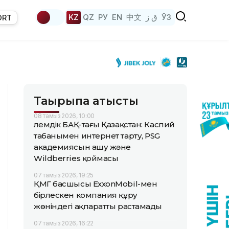
KZ
QZ
РУ
EN
中文
ق ز
ЎЗ
ORT
Тақырыпқа қатысты
08 тамыз 2026, 10:00
Әлемдік БАҚ-тағы Қазақстан: Каспий
табанымен интернет тарту, PSG
академиясын ашу және
Wildberries қоймасы
07 тамыз 2026, 19:25
ҚМГ басшысы ExxonMobil-мен
бірлескен компания құру
жөніндегі ақпаратты растамады
07 тамыз 2026, 16:22