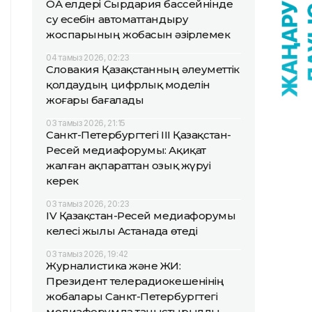
ОА елдері Сырдария бассейнінде
су есебін автоматтандыру
жоспарының жобасын әзірлемек
04 тамыз 2026, 02:23
Словакия Қазақстанның әлеуметтік
қолдаудың цифрлық моделін
жоғары бағалады
03 тамыз 2026, 21:15
Санкт-Петербургтегі III Қазақстан-
Ресей медиафорумы: Ақиқат
жалған ақпараттан озық жүруі
керек
03 тамыз 2026, 20:23
IV Қазақстан-Ресей медиафорумы
келесі жылы Астанада өтеді
03 тамыз 2026, 19:42
Журналистика және ЖИ:
Президент телерадиокешенінің
жобалары Санкт-Петербургтегі
медиафорумда таныстырылды