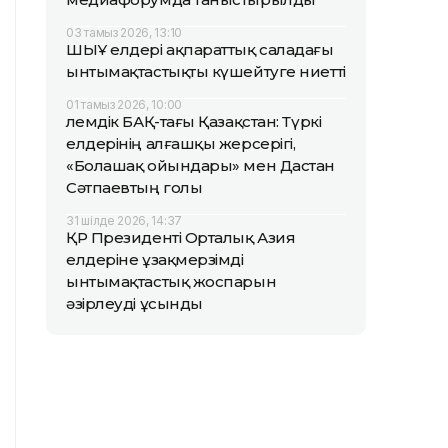
03 тамыз 2026, 13:10
ШЫҰ елдері ақпараттық саладағы
ынтымақтастықты күшейтуге ниетті
01 тамыз 2026, 10:00
Әлемдік БАҚ-тағы Қазақстан: Түркі
елдерінің алғашқы жерсерігі,
«Болашақ ойындары» мен Дастан
Сәтпаевтың голы
31 шілде 2026, 14:37
ҚР Президенті Орталық Азия
елдеріне ұзақмерзімді
ынтымақтастық жоспарын
әзірлеуді ұсынды