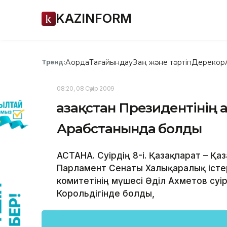
KAZINFORM
Ақорда
Тағайындау
Заң және тәртіп
Дерекқор
Тренд:
08:20, 08 Сәуір 2009
Қазақстан Президентінің 
Арабстанында болды
АСТАНА. Сәуірдің 8-і. Қазақпарат – Қа
Парламент Сенаты Халықаралық істер,
комитетінің мүшесі Әділ Ахметов сәу
Корольдігінде болды,