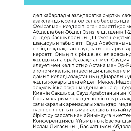
деп хабарлады ҚазАқпаратқа сыртқы са
Қазақстандық сенатор сапар барысында 
Фейсалмен кездесіп, оған Қасиетті қос
Абдалла бен Әбдел Әзизге шілденің 1-2
діндер басшыларының ІІІ съезіне қатыс
шақыруын табыс етті. Сауд Арабстаны
сөзінде қазақстан-сауд қатынастарын ә
көрсетті. Оның пікірінше, екі ел арас
жылдығына орай, Қазақстан мен Саудия
әлеуетімен келіп отыр Астана мен Эр-
экономикалық, инвестициялық және 
дамып келеді.Қазақстанның дінаралық 
жылы жоғары деңгейдегі Мекке, Мадр
арқылы іске асқан мәдени және діндер 
Киенің Сақшысы, Сауд Арабстанының К
бастамаларымен үндес келіп отыр. Қаза
халықаралық аренадағы халықтар, мәд
түсіністік пен ынтымақтастықты нығайт
біріктіру саясатынан айнымауға ниетте
Конференциясы Ұйымының Бас хатшысы
Ислам Лигасының Бас хатшысы Абдалла 