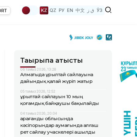
KZ
QZ
РУ
EN
中文
ق ز
ЎЗ
ORT
Тақырыпқа қатысты
06 тамыз 2026, 13:28
Алматыда Құрылтай сайлауына
дайындық қалай жүріп жатыр
05 тамыз 2026, 12:52
Құрылтай сайлауын 10 мың
қоғамдық байқаушы бақылайды
04 тамыз 2026, 20:04
Қарағанды облысында
кәсіпорындар аумағында алғаш
рет сайлау учаскелері ашылды