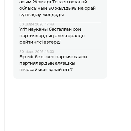
Қасым-Жомарт Тоқаев Қостанай
облысының 90 жылдығына орай
құттықтау жолдады
30 шілде 2026, 17:48
Үгіт науқаны басталған соң
партиялардың электоралды
рейтингісі өзгерді
30 шілде 2026, 16:30
Бір мінбер, жеті партия: саяси
партиялардың алғашқы
пікірсайысы қалай өтті?