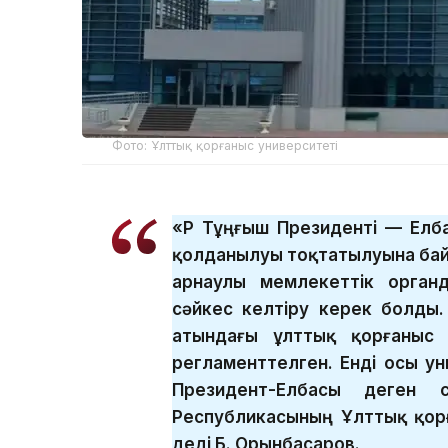
Фото: Ұлттық қорғаныс университеті
«ҚР Тұңғыш Президенті — Ел
қолданылуы тоқтатылуына бай
арнаулы мемлекеттік орган
сәйкес келтіру керек болды.
атындағы ұлттық қорғаныс 
регламенттелген. Енді осы ун
Президент-Елбасы деген с
Республикасының Ұлттық қор
деді Б. Орынбасаров.