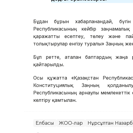
Бұдан бұрын хабарланғандай, бүг
Республикасының кейбір заңнамалық а
қаражатты есептеу, төлеу және пай
толықтырулар енгізу туралы» Заңның же
Бұл ретте, аталған баптардың жаңа 
қайтарылды.
Осы құжатта «Қазақстан Республика
Конституциялық Заңның қолданыл
Республикасының арнаулы мемлекеттік
келтіру қамтылған.
Елбасы
ЖОО-лар
Нұрсұлтан Назарб