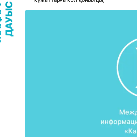
құжаттарға қол қойылды,