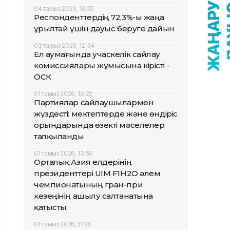
04 тамыз 2026, 16:55
Респонденттердің 72,3%-ы жаңа
Құрылтай үшін дауыс беруге дайын
03 тамыз 2026, 12:34
Ел аумағында учаскелік сайлау
комиссиялары жұмысына кірісті -
ОСК
01 тамыз 2026, 19:22
Партиялар сайлаушылармен
жүздесті: мектептерде және өндіріс
орындарында өзекті мәселелер
талқыланды
01 тамыз 2026, 13:50
Орталық Азия елдерінің
президенттері UIM F1H2O әлем
чемпионатының гран-при
кезеңінің ашылу салтанатына
қатысты
01 тамыз 2026, 11:26