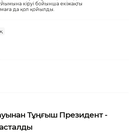
 ұйымына кіруі бойынша екіжақты
амаға да қол қойылды.
қ
тауынан Тұңғыш Президент -
тасталды