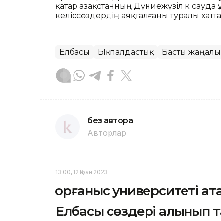
қатар Қазақстанның Дүниежүзілік сауда
келіссөздердің аяқталғаны туралы хатт
Елбасы
Ықпалдастық
Басты жаңалы
без автора
Авторлар
13:00, 12 Қазан 2023
Қорғаныс университеті а
Елбасы сөздері алынып 