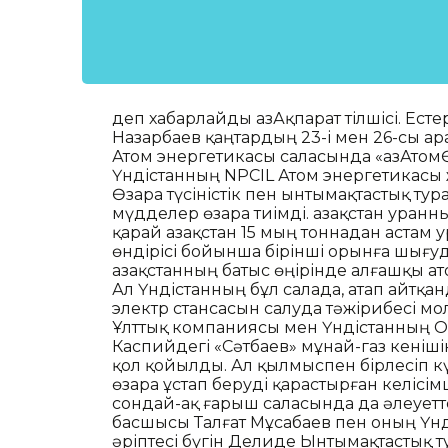
деп хабарлайды ҚазАқпарат тілшісі. Есте
Назарбаев қаңтардың 23-і мен 26-сы а
Атом энергетикасы саласында «ҚазАтом
Үндістанның NPCIL Атом энергетикасы
Өзара түсіністік пен ынтымақтастық т
мүдделер өзара тиімді. Қазақстан уранны
қарай Қазақстан 15 мың тоннадан астам 
өндірісі бойынша бірінші орынға шығуд
Қазақстанның батыс өңірінде алғашқы 
Ал Үндістанның бұл салада, атап айтқа
электр стансасын салуда тәжірибесі мо
Ұлттық компаниясы мен Үндістанның O
Каспийдегі «Сәтбаев» мұнай-газ кеніші
қол қойылды. Ал қылмыспен бірлесіп 
өзара ұстап беруді қарастырған келіс
сондай-ақ ғарыш саласында да әлеуетте
басшысы Талғат Мұсабаев пен оның Үн
әріптесі бүгін Делиде Ынтымақтастық