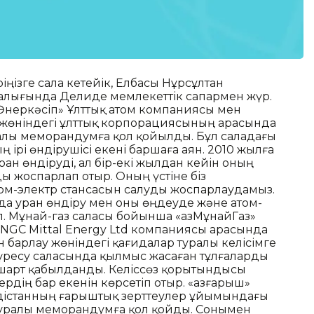
ріңізге сала кетейік, Елбасы Нұрсұлтан
ралығында Делиде мемлекеттік сапармен жүр.
Өнеркәсіп» Ұлттық атом компаниясы мен
 жөніндегі ұлттық корпорациясының арасында
уралы меморандумға қол қойылды. Бұл саладағы
ң ірі өндірушісі екені баршаға аян. 2010 жылға
уран өндіруді, ал бір-екі жылдан кейін оның
ы жоспарлап отыр. Оның үстіне біз
атом-электр стансасын салуды жоспарлаудамыз.
нда уран өндіру мен оны өңдеуде және атом-
л. Мұнай-газ саласы бойынша «ҚазМұнайГаз»
NGC Mittal Energy Ltd компаниясы арасында
н барлау жөніндегі қағидалар туралы келісімге
күресу саласында қылмыс жасаған тұлғаларды
імшарт қабылданды. Келіссөз қорытындысы
рдің бар екенін көрсетіп отыр. «Қазғарыш»
дістанның ғарыштық зерттеулер ұйымындағы
 туралы меморандумға қол қойды. Сонымен