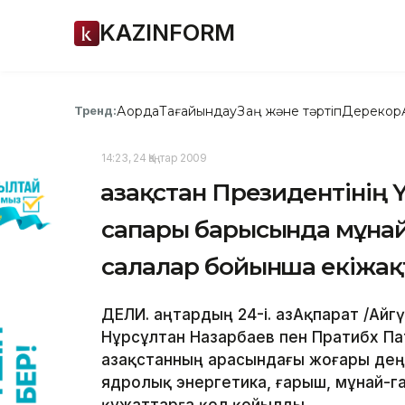
KAZINFORM
Ақорда
Тағайындау
Заң және тәртіп
Дерекқор
Тренд:
14:23, 24 Қаңтар 2009
Қазақстан Президентінің 
сапары барысында мұнай-
салалар бойынша екіжақ
ДЕЛИ. Қаңтардың 24-і. ҚазАқпарат /Айг
Нұрсұлтан Назарбаев пен Пратибх Па
Қазақстанның арасындағы жоғары де
ядролық энергетика, ғарыш, мұнай-г