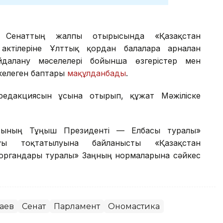
ін Сенаттың жалпы отырысында «Қазақстан
ктілеріне Ұлттық қордан балаларға арналған
далану мәселелері бойынша өзгерістер мен
келеген баптары
мақұлданбады
.
редакциясын ұсына отырып, құжат Мәжіліске
сының Тұңғыш Президенті — Елбасы туралы»
уы тоқтатылуына байланысты «Қазақстан
 органдары туралы» Заңның нормаларына сәйкес
аев
Сенат
Парламент
Ономастика