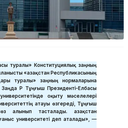
басы туралы» Конституциялық заңның
ланысты «Қазақстан Республикасының
дары туралы» заңның нормаларына
 Заңда ҚР Тұңғыш Президенті-Елбасы
университетінде оқыту мәселелері
иверситеттің атауы өзгереді, Тұңғыш
өз алынып тасталады. Қазақстан
ғаныс университеті деп аталады», —