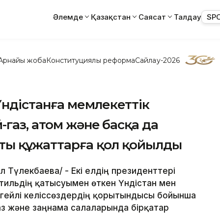
Әлемде
Қазақстан
Саясат
Талдау
SP
Арнайы жоба
Конституциялық реформа
Сайлау-2026
Үндістанға мемлекеттік
газ, атом және басқа да
ты құжаттарға қол қойылды
үл Түлекбаева/ - Екі елдің президенттері
тильдің қатысуымен өткен Үндістан мен
ңгейлі келіссөздердің қорытындысы бойынша
аз және заңнама салаларында бірқатар