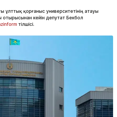
ғы ұлттық қорғаныс университетінің атауы
ы отырысынан кейін депутат Бекбол
azinform
тілшісі.