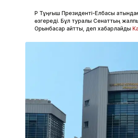
ҚР Тұңғыш Президенті-Елбасы атында
өзгереді. Бұл туралы Сенаттың жалп
Орынбасар айтты, деп хабарлайды
K