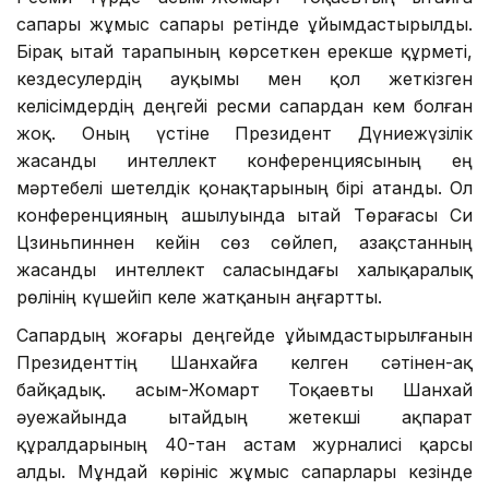
сапары жұмыс сапары ретінде ұйымдастырылды.
Бірақ Қытай тарапының көрсеткен ерекше құрметі,
кездесулердің ауқымы мен қол жеткізген
келісімдердің деңгейі ресми сапардан кем болған
жоқ. Оның үстіне Президент Дүниежүзілік
жасанды интеллект конференциясының ең
мәртебелі шетелдік қонақтарының бірі атанды. Ол
конференцияның ашылуында Қытай Төрағасы Си
Цзиньпиннен кейін сөз сөйлеп, Қазақстанның
жасанды интеллект саласындағы халықаралық
рөлінің күшейіп келе жатқанын аңғартты.
Сапардың жоғары деңгейде ұйымдастырылғанын
Президенттің Шанхайға келген сәтінен-ақ
байқадық. Қасым-Жомарт Тоқаевты Шанхай
әуежайында Қытайдың жетекші ақпарат
құралдарының 40-тан астам журналисі қарсы
алды. Мұндай көрініс жұмыс сапарлары кезінде