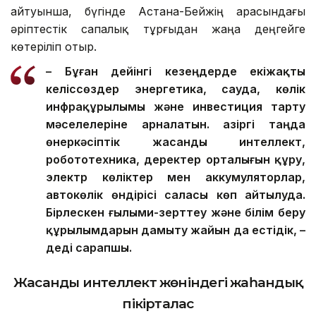
айтуынша, бүгінде Астана-Бейжің арасындағы
әріптестік сапалық тұрғыдан жаңа деңгейге
көтеріліп отыр.
– Бұған дейінгі кезеңдерде екіжақты
келіссөздер энергетика, сауда, көлік
инфрақұрылымы және инвестиция тарту
мәселелеріне арналатын. Қазіргі таңда
өнеркәсіптік жасанды интеллект,
робототехника, деректер орталығын құру,
электр көліктер мен аккумуляторлар,
автокөлік өндірісі саласы көп айтылуда.
Бірлескен ғылыми-зерттеу және білім беру
құрылымдарын дамыту жайын да естідік, –
деді сарапшы.
Жасанды интеллект жөніндегі жаһандық
пікірталас