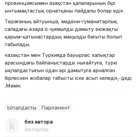
провинциясымен Қазақстан қалаларының бірі
ынтымақтастық орнатқаны пайдалы болар еді».
Төрағаның айтуынша, мәдени-гуманитарлық
саладағы өзара іс-қимылды дамыту екіжақты
қарым-қатынастардың маңызды бағыты болып
табылады.
«Қазақстан мен Түркияда бауырлас халықтар
арасындағы байланыстарды нығайтуға, түркі
ықпалдастығын одан әрі дамытуға арналған
бірлескен жобалар табысты іске асып келеді»,-деді
Қ.Мәми.
Ықпалдастық
Парламент
без автора
Авторлар