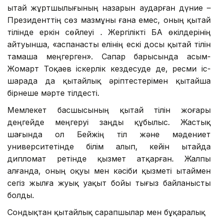
Қытай жұртшылығының назарын аударған дүние –
Президенттің сөз мазмұны ғана емес, оның қытай
тілінде еркін сөйлеуі . Жергілікті БАҚ өкілдерінің
айтуынша, «аспанасты елінің ескі досы қытай тілін
тамаша меңгерген». Сапар барысында Қасым-
Жомарт Тоқаев іскерлік кездесуде де, ресми іс-
шарада да қытайлық әріптестерімен қытайша
бірнеше мәрте тілдесті.
Мемлекет басшысының қытай тілін жоғары
деңгейде меңгеруі заңды құбылыс. Жастық
шағында ол Бейжің тіл және мәдениет
университетінде білім алып, кейін Қытайда
дипломат ретінде қызмет атқарған. Жалпы
алғанда, оның оқуы мен кәсіби қызметі Қытаймен
сегіз жылға жуық уақыт бойы тығыз байланысты
болды.
Сондықтан қытайлық сарапшылар мен бұқаралық