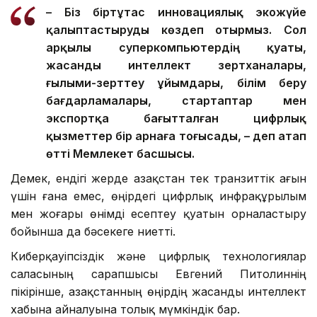
– Біз біртұтас инновациялық экожүйе
қалыптастыруды көздеп отырмыз. Сол
арқылы суперкомпьютердің қуаты,
жасанды интеллект зертханалары,
ғылыми-зерттеу ұйымдары, білім беру
бағдарламалары, стартаптар мен
экспортқа бағытталған цифрлық
қызметтер бір арнаға тоғысады, – деп атап
өтті Мемлекет басшысы.
Демек, ендігі жерде Қазақстан тек транзиттік ағын
үшін ғана емес, өңірдегі цифрлық инфрақұрылым
мен жоғары өнімді есептеу қуатын орналастыру
бойынша да бәсекеге ниетті.
Киберқауіпсіздік және цифрлық технологиялар
саласының сарапшысы Евгений Питолиннің
пікірінше, Қазақстанның өңірдің жасанды интеллект
хабына айналуына толық мүмкіндік бар.