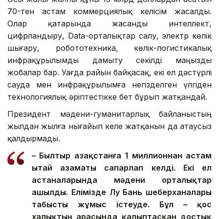
70-тен астам коммерциялық келісім жасалды.
Олар қатарында жасанды интеллект,
цифрландыру, Data-орталықтар салу, электр көлік
шығару, робототехника, көлік-логистикалық
инфрақұрылымды дамыту секілді маңызды
жобалар бар. Уағда райын байқасақ, екі ел дәстүрлі
сауда мен инфрақұрылымға негізделген үлгіден
технологиялық әріптестікке бет бұрып жатқандай.
Президент мәдени-гуманитарлық байланыстың
жылдан жылға нығайып келе жатқанын да атаусыз
қалдырмады.
– Былтыр Қазақстанға 1 миллионнан астам
Қытай азаматы сапарлап келді. Екі ел
астаналарында мәдени орталықтар
ашылды. Елімізде Лу Бань шеберханалары
табысты жұмыс істеуде. Бұл – қос
халықтың арасында қалыптасқан достық