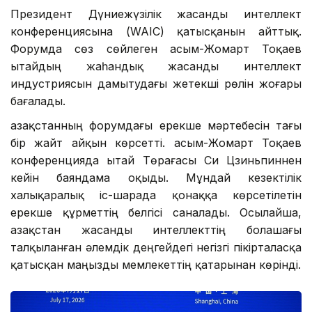
Президент Дүниежүзілік жасанды интеллект
конференциясына (WAIC) қатысқанын айттық.
Форумда сөз сөйлеген Қасым-Жомарт Тоқаев
Қытайдың жаһандық жасанды интеллект
индустриясын дамытудағы жетекші рөлін жоғары
бағалады.
Қазақстанның форумдағы ерекше мәртебесін тағы
бір жайт айқын көрсетті. Қасым-Жомарт Тоқаев
конференцияда Қытай Төрағасы Си Цзиньпиннен
кейін баяндама оқыды. Мұндай кезектілік
халықаралық іс-шарада қонаққа көрсетілетін
ерекше құрметтің белгісі саналады. Осылайша,
Қазақстан жасанды интеллекттің болашағы
талқыланған әлемдік деңгейдегі негізгі пікірталасқа
қатысқан маңызды мемлекеттің қатарынан көрінді.