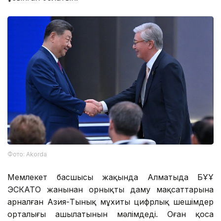
Фото: Аkorda
Мемлекет басшысы жақында Алматыда БҰҰ
ЭСКАТО жанынан орнықты даму мақсаттарына
арналған Азия-Тынық мұхиты цифрлық шешімдер
орталығы ашылатынын мәлімдеді. Оған қоса