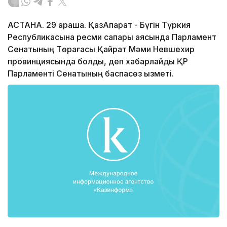
АСТАНА. 29 қараша. ҚазАқпарат - Бүгін Түркия
Республикасына ресми сапары аясында Парламент
Сенатының Төрағасы Қайрат Мәми Невшехир
провинциясында болды, деп хабарлайды ҚР
Парламенті Сенатының баспасөз қызметі.