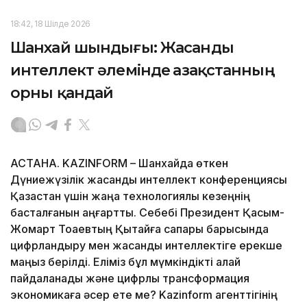
18:42, 18 Шілде 2026
Шанхай шындығы: Жасанды
интеллект әлемінде Қазақстанның
орны қандай
АСТАНА. KAZINFORM – Шанхайда өткен
Дүниежүзілік жасанды интеллект конференциясы
Қазақстан үшін жаңа технологиялық кезеңнің
басталғанын аңғартты. Себебі Президент Қасым-
Жомарт Тоқаевтың Қытайға сапары барысында
цифрландыру мен жасанды интеллектіге ерекше
маңыз берілді. Еліміз бұл мүмкіндікті қалай
пайдаланады және цифрлық трансформация
экономикаға әсер ете ме? Kazinform агенттігінің