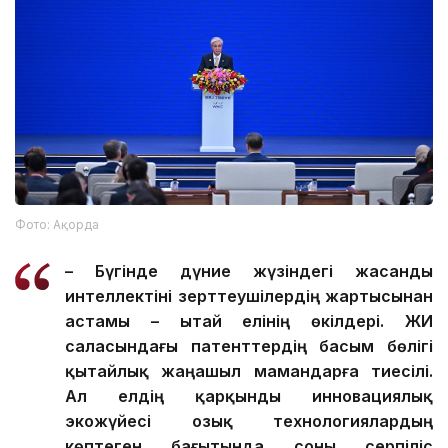
Фото: Ақорда
– Бүгінде дүние жүзіндегі жасанды
интеллектіні зерттеушілердің жартысынан
астамы – Қытай елінің өкілдері. ЖИ
саласындағы патенттердің басым бөлігі
қытайлық жаңашыл мамандарға тиесілі.
Ал елдің қарқынды инновациялық
экожүйесі озық технологиялардың
көптеген бағытында соны серпіліс