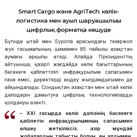
Smart Cargo және AgriTech: көлік-
логистика мен ауыл шаруашылығы
цифрлық форматқа көшуде
Бүгінде Қытай мен Еуропа арасындағы теміржол
жүк тасымалының шамамен 85 пайызы Қазақстан
аумағы арқылы өтеді. Алайда Президенттің
айтуынша, қазіргі жағдайда көлік бағыттарының
бәсекеге қабілеттілігі инфрақұрылым сапасымен
ғана емес, деректерді өңдеу жылдамдығымен де
айқындалады. Сондықтан Қазақстан мен Қытай көлік
дәліздерін дамытуға цифрлық технологияларды
қолдануы өзекті.
– XXI ғасырда көлік дәлізінің бәсекеге
қабілетін инфрақұрылымның сапасымен
өлшеу жеткіліксіз. Қазір мұндай
жобалардың табысты болуы, ең алдымен,