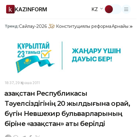
KAZINFORM
KZ
Сайлау-2026
Конституциялық реформа
Арнайы жо
Тренд:
18:37, 29 Қараша 2011
Қазақстан Республикасы
Тәуелсіздігінің 20 жылдығына орай,
бүгін Невшехир бульварларының
біріне «Қазақстан» аты берілді