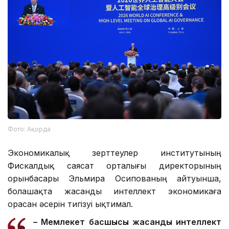
Фото: Ақорда
Экономикалық зерттеулер институтының
Фискалдық саясат орталығы директорының
орынбасары Эльмира Осипованың айтуынша,
болашақта жасанды интеллект экономикаға
орасан әсерін тигізуі ықтимал.
– Мемлекет басшысы жасанды интеллект