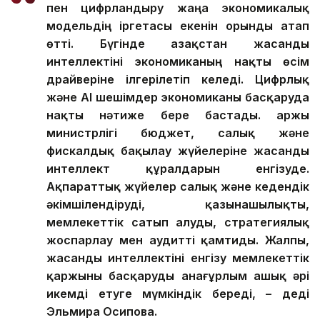
пен цифрландыру жаңа экономикалық
модельдің іргетасы екенін орынды атап
өтті. Бүгінде Қазақстан жасанды
интеллектіні экономиканың нақты өсім
драйверіне ілгерілетіп келеді.
Цифрлық
және AI шешімдер экономиканы басқаруда
нақты нәтиже бере бастады. Қаржы
министрлігі бюджет, салық және
фискалдық бақылау жүйелеріне жасанды
интеллект құралдарын енгізуде.
Ақпараттық жүйелер салық және кедендік
әкімшілендіруді, қазынашылықты,
мемлекеттік сатып алуды, стратегиялық
жоспарлау мен аудит
ті қамтиды
. Жалпы,
жасанды интеллекті
ні
енгізу мемлекеттік
қаржыны басқаруды анағұрлым ашық әрі
икемді етуге мүмкіндік береді,
–
деді
Эльмира Осипова
.