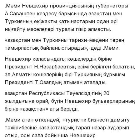
Қ.Мәми Невшехир провинциясының губернаторы
А.Савашпен кездесу барысында Қазақстан мен
Түркияның екіжақты қатынастарын одан әрі
нығайту мәселелері туралы пікір алмасты.
«Қазақстан мен Түркияны тарихи-мәдени терең
тамырластық байланыстырады»,-деді Қ.Мәми.
Невшехир қаласындағы көшелердің біріне
Президент Н.Назарбаевтың есімі берілген болатын,
ал Алматы көшелерінің бірі Түркияның бұрынғы
Президенті Т.Озалдың атымен аталады.
Қазақстан Республикасы Тәуелсіздігінің 20
жылдығына орай, бүгін Невшехир бульварларының
біріне «Қазақстан» аты берілді.
Қ.Мәми атап өткендей, «туристік бизнесті дамыту
тәжірибесіне қазақстандық тарап назар аударып
отыр, осы сала бойынша Невшехир