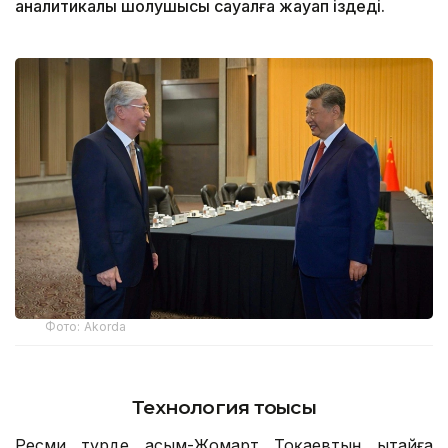
аналитикалық шолушысы сауалға жауап іздеді.
Фото: Аkorda
Технология тоғысы
Ресми түрде Қасым-Жомарт Тоқаевтың Қытайға