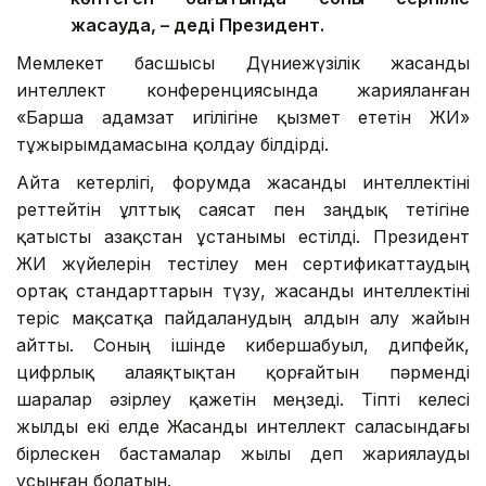
жасауда, – деді Президент.
Мемлекет басшысы Дүниежүзілік жасанды
интеллект конференциясында жарияланған
«Барша адамзат игілігіне қызмет ететін ЖИ»
тұжырымдамасына қолдау білдірді.
Айта кетерлігі, форумда жасанды интеллектіні
реттейтін ұлттық саясат пен заңдық тетігіне
қатысты Қазақстан ұстанымы естілді. Президент
ЖИ жүйелерін тестілеу мен сертификаттаудың
ортақ стандарттарын түзу, жасанды интеллектіні
теріс мақсатқа пайдаланудың алдын алу жайын
айтты. Соның ішінде кибершабуыл, дипфейк,
цифрлық алаяқтықтан қорғайтын пәрменді
шаралар әзірлеу қажетін меңзеді. Тіпті келесі
жылды екі елде Жасанды интеллект саласындағы
бірлескен бастамалар жылы деп жариялауды
ұсынған болатын.