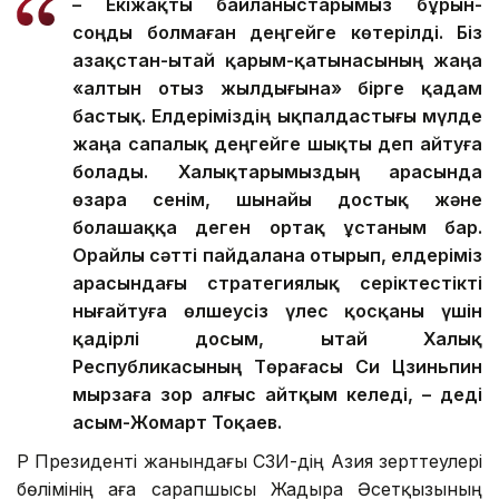
– Екіжақты байланыстарымыз бұрын-
соңды болмаған деңгейге көтерілді. Біз
Қазақстан-Қытай қарым-қатынасының жаңа
«алтын отыз жылдығына» бірге қадам
бастық. Елдеріміздің ықпалдастығы мүлде
жаңа сапалық деңгейге шықты деп айтуға
болады. Халықтарымыздың арасында
өзара сенім, шынайы достық және
болашаққа деген ортақ ұстаным бар.
Орайлы сәтті пайдалана отырып, елдеріміз
арасындағы стратегиялық серіктестікті
нығайтуға өлшеусіз үлес қосқаны үшін
қадірлі досым, Қытай Халық
Республикасының Төрағасы Си Цзиньпин
мырзаға зор алғыс айтқым келеді, – деді
Қасым-Жомарт Тоқаев.
ҚР Президенті жанындағы ҚСЗИ-дің Азия зерттеулері
бөлімінің аға сарапшысы Жадыра Әсетқызының