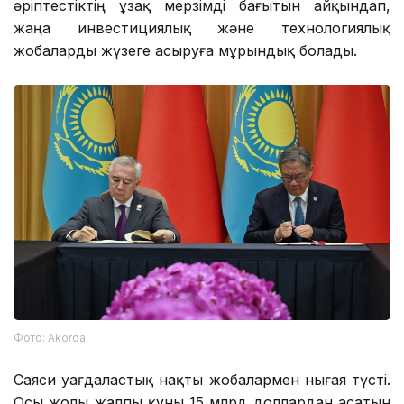
әріптестіктің ұзақ мерзімді бағытын айқындап,
жаңа инвестициялық және технологиялық
жобаларды жүзеге асыруға мұрындық болады.
Фото: Аkorda
Саяси уағдаластық нақты жобалармен нығая түсті.
Осы жолы жалпы құны 15 млрд доллардан асатын