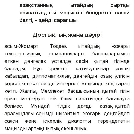
Қазақстанның Қытайдың сыртқы
саясатындағы маңызын білдіретін саяси
белгі, – дейді сарапшы.
Достықтың жаңа дәуірі
Қасым-Жомарт Тоқаев Қытайдың жоғары
технологиялық компаниялары басшыларымен
өткен дөңгелек үстелде сөзін қытай тілінде
бастады. Бұл әрекетті қатысушылар жылы
қабылдап, дипломатиялық деңгейдің озық үлгісін
көрсеткен сәт лезде интернет желісінде кең тарап
кетті. Жалпы, Мемлекет басшысының қытай тілін
еркін меңгеруін тек білім санатында бағалауға
болмас. Мұндай тілдік дағды қазақ-қытай
арасындағы сенімді нығайтып, жоғары деңгейдегі
саяси және іскерлік диалогты тереңдететін
маңызды артықшылық екені анық.