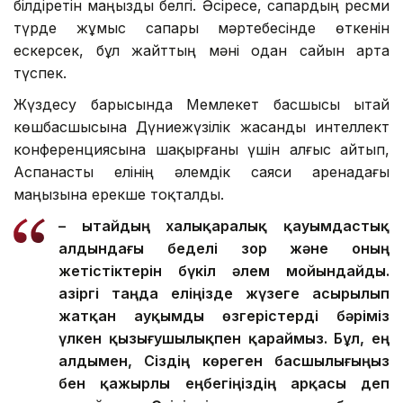
білдіретін маңызды белгі. Әсіресе, сапардың ресми
түрде жұмыс сапары мәртебесінде өткенін
ескерсек, бұл жайттың мәні одан сайын арта
түспек.
Жүздесу барысында Мемлекет басшысы Қытай
көшбасшысына Дүниежүзілік жасанды интеллект
конференциясына шақырғаны үшін алғыс айтып,
Аспанасты елінің әлемдік саяси аренадағы
маңызына ерекше тоқталды.
– Қытайдың халықаралық қауымдастық
алдындағы беделі зор және оның
жетістіктерін бүкіл әлем мойындайды.
Қазіргі таңда еліңізде жүзеге асырылып
жатқан ауқымды өзгерістерді бәріміз
үлкен қызығушылықпен қараймыз. Бұл, ең
алдымен, Сіздің көреген басшылығыңыз
бен қажырлы еңбегіңіздің арқасы деп