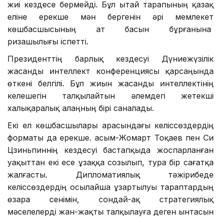
жиі кездесе бермейді. Бұл Қытай тарапының қазақ
еліне ерекше мән бергенін әрі мемлекет
көшбасшысының ат басын бұрғанына
ризашылығы іспетті.
Президенттің барлық кездесуі Дүниежүзілік
жасанды интеллект конференциясы қарсаңында
өткені белгілі. Бұл жиын жасанды интеллектінің
келешегін талқылайтын әлемдегі жетекші
халықаралық алаңның бірі саналады.
Екі ел көшбасшылары арасындағы келіссөздердің
форматы да ерекше. Қасым-Жомарт Тоқаев пен Си
Цзиньпиннің кездесуі бастапқыда жоспарланған
уақыттан екі есе ұзаққа созылып, тура бір сағатқа
жалғасты. Дипломатиялық тәжірибеде
келіссөздердің осылайша ұзартылуы тараптардың
өзара сенімін, сондай-ақ стратегиялық
мәселелерді жан-жақты талқылауға деген ынтасын