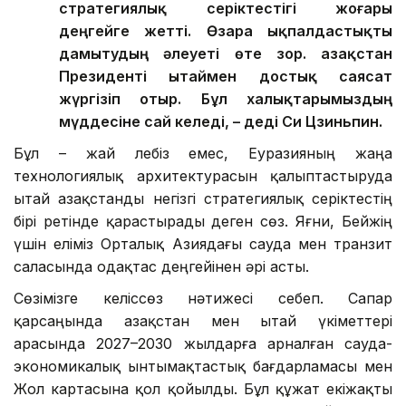
стратегиялық серіктестігі жоғары
деңгейге жетті. Өзара ықпалдастықты
дамытудың әлеуеті өте зор. Қазақстан
Президенті Қытаймен достық саясат
жүргізіп отыр. Бұл халықтарымыздың
мүддесіне сай келеді, – деді Си Цзиньпин.
Бұл – жай лебіз емес, Еуразияның жаңа
технологиялық архитектурасын қалыптастыруда
Қытай Қазақстанды негізгі стратегиялық серіктестің
бірі ретінде қарастырады деген сөз. Яғни, Бейжің
үшін еліміз Орталық Азиядағы сауда мен транзит
саласында одақтас деңгейінен әрі асты.
Сөзімізге келіссөз нәтижесі себеп. Сапар
қарсаңында Қазақстан мен Қытай үкіметтері
арасында 2027–2030 жылдарға арналған сауда-
экономикалық ынтымақтастық бағдарламасы мен
Жол картасына қол қойылды. Бұл құжат екіжақты