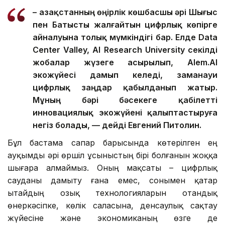
– Қазақстанның өңірлік көшбасшы әрі Шығыс
пен Батысты жалғайтын цифрлық көпірге
айналуына толық мүмкіндігі бар. Елде Data
Center Valley, AI Research University секілді
жобалар жүзеге асырылып, Alem.AI
экожүйесі дамып келеді, заманауи
цифрлық заңдар қабылданып жатыр.
Мұның бәрі бәсекеге қабілетті
инновациялық экожүйені қалыптастыруға
негіз болады, — дейді Евгений Питолин.
Бұл бастама сапар барысында көтерілген ең
ауқымды әрі өршіл ұсыныстың бірі болғанын жоққа
шығара алмаймыз. Оның мақсаты – цифрлық
сауданы дамыту ғана емес, сонымен қатар
Қытайдың озық технологияларын отандық
өнеркәсіпке, көлік саласына, денсаулық сақтау
жүйесіне және экономиканың өзге де