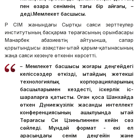
пен өзара сенімнің тағы бір айғағы, –
деді.
Мемлекет басшысы.
ҚР СІМ жанындағы Сыртқы саяси зерттеулер
институтының басқарма төрағасының орынбасары
Манарбек Қабазиевтің айтуынша, сапар
қорытындысы Қазақстан-Қытай қарым-қатынасының
жаңа саяси кезеңге өткенін көрсетті.
– Мемлекет басшысы жоғары деңгейдегі
келіссөздер өткізді, Қытайдың жетекші
технологиялық корпорацияларының
басшыларымен кездесті, іскерлік іс-
шараларға қатысты. Оған қоса Шанхайда
өткен Дүниежүзілік жасанды интеллект
конференциясының ашылуында Қытай
Төрағасы Си Цзиньпиннен кейін сөз
сөйледі. Мұндай формат - екі ел
арасындағы сенім деңгейін және