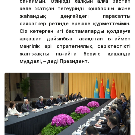
санаймын. Өзіңізді халқын алға бастап
келе жатқан тегеурінді көшбасшы және
жаһандық деңгейдегі парасатты
саясаткер ретінде ерекше құрметтеймін.
Сіз көтерген игі бастамаларды қолдауға
әрқашан дайынбыз. Қазақстан Қытаймен
мәңгілік әрі стратегиялық серіктестікті
жан-жақты нығайта беруге қашанда
мүдделі, – деді Президент.