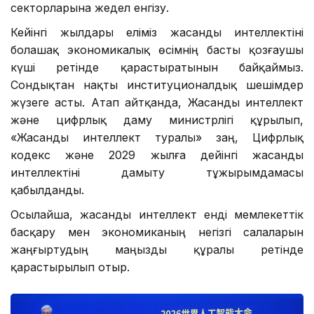
секторларына жедел енгізу.
Кейінгі жылдары еліміз жасанды интеллектіні
болашақ экономикалық өсімнің басты қозғаушы
күші ретінде қарастыратынын байқаймыз.
Сондықтан нақты институционалдық шешімдер
жүзеге асты. Атап айтқанда, Жасанды интеллект
және цифрлық даму министрлігі құрылып,
«Жасанды интеллект туралы» заң, Цифрлық
кодекс және 2029 жылға дейінгі жасанды
интеллектіні дамыту тұжырымдамасы
қабылданды.
Осылайша, жасанды интеллект енді мемлекеттік
басқару мен экономиканың негізгі салаларын
жаңғыртудың маңызды құралы ретінде
қарастырылып отыр.