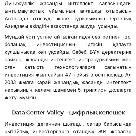
Дүнижүзілік жасанды интеллект саласындағы
ынтымақтастық ұйымының алғашқы отырысын
Астанада өткізуді және құрылымның Орталық
Азиядағы өкілдігін Қазақстанда ашуды ұсынды.
Мұндай үсті-үстіне айтылған идея сөз ретінен гөрі
болашақ инвестицияның іргесін қалауға
құлшынысқа көп ұқсайды. Себебі БҰҰ деректеріне
сәйкес, жасанды интеллект инфрақұрылымы мен
оған қатысты технологияларға салынатын
инвестиция жыл сайын 47 пайызға өсіп келеді. Ал
2033 жылға қарай жаһандық жасанды интеллект
нарығының көлемі шамамен 5 триллион долларға
жетуі мүмкін.
Data Center Valley – цифрлық келешек
Инвестиция дегеннен шығады, сапар барысында
қытайлық инвесторларға отандық ЖИ жобалар