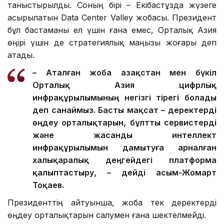
таныстырылды. Соның бірі – Екібастұзда жүзеге
асырылатын Data Center Valley жобасы. Президент
бұл бастаманы ел үшін ғана емес, Орталық Азия
өңірі үшін де стратегиялық маңызы жоғары деп
атады.
– Аталған жоба Қазақстан мен бүкіл
Орталық Азия цифрлық
инфрақұрылымының негізгі тірегі болады
деп санаймыз. Басты мақсат – деректерді
өңдеу орталықтарын, бұлтты сервистерді
және жасанды интеллект
инфрақұрылымын дамытуға арналған
халықаралық деңгейдегі платформа
қалыптастыру, – дейді Қасым-Жомарт
Тоқаев.
Президенттің айтуынша, жоба тек деректерді
өңдеу орталықтарын салумен ғана шектелмейді.