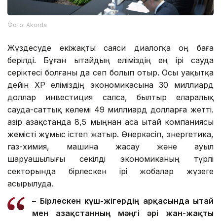
Фото: Аkorda
Жүздесуде екіжақты саяси диалогқа оң баға
берілді. Бұған Қытайдың еліміздің ең ірі сауда
серіктесі болғаны да сеп болып отыр. Осы уақытқа
дейін ҚХР еліміздің экономикасына 30 миллиард
доллар инвестиция салса, былтыр еларалық
сауда-саттық көлемі 49 миллиард долларға жетті.
Қазір Қазақстанда 8,5 мыңнан аса Қытай компаниясы
жемісті жұмыс істеп жатыр. Өнеркәсіп, энергетика,
газ-химия, машина жасау және ауыл
шаруашылығы секілді экономиканың түрлі
секторында бірлескен ірі жобалар жүзеге
асырылуда.
– Бірлескен күш-жігердің арқасында Қытай
мен Қазақстанның мәңгі әрі жан-жақты