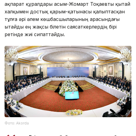
ақпарат құралдары Қасым-Жомарт Тоқаевты қытай
халқымен достық қарым-қатынасы қалыптасқан
тұлға әрі әлем көшбасшыларының арасындағы
Қытайды ең жақсы білетін саясаткерлердің бірі
ретінде жиі сипаттайды.
Фото: Аkorda