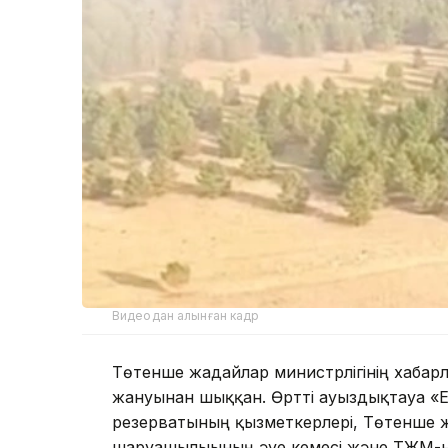
Видеодан алынған кадр
Төтенше жағдайлар министрлігінің хабар
жануынан шыққан. Өртті ауыздықтауға «Е
резерватының қызметкерлері, Төтенше жа
шаруашылығының әуе кемесі және ТЖМ-н