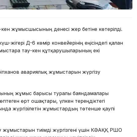
ау-кен жұмысшысының денесі жер бетіне көтерілді.
үш-жігері Д-6 көмір конвейерінің еңісіндегі қалған
ұмыстарға тау-кен құтқарушыларының екі
іпханов авариялық жұмыстарын жүргізу
ғының жұмыс барысы туралы баяндамалары
 көптеген өрт ошақтары, үлкен тереңдіктегі
ында жүргізілетін жұмыстардың төтенше қаупі
ру жұмыстарын тиімді жүргізгені үшін КӘАҚҚ РШО