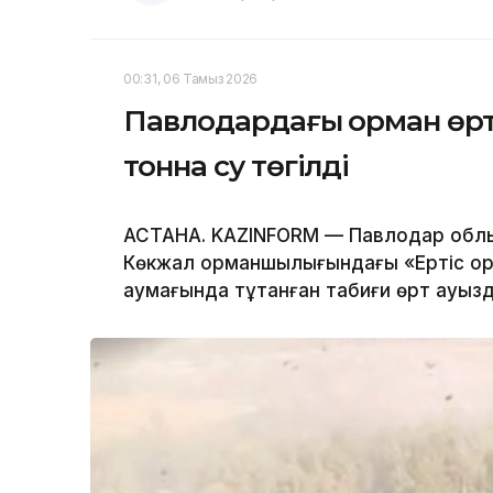
00:31, 06 Тамыз 2026
Павлодардағы орман өрті
тонна су төгілді
АСТАНА. KAZINFORM — Павлодар обл
Көкжал орманшылығындағы «Ертіс ор
аумағында тұтанған табиғи өрт ауыз