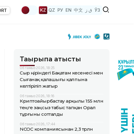
KZ
QZ
РУ
EN
中文
ق ز
ЎЗ
ORT
Тақырыпқа қатысты
06 тамыз 2026, 18:25
Сыр өңіріндегі Бақатам кесенесі мен
Сығанақ қалашығы қалпына
келтіріліп жатыр
06 тамыз 2026, 18:16
Криптоайырбастау арқылы 155 млн
теңге заңсыз табыс тапқан Орал
тұрғыны сотталды
06 тамыз 2026, 17:44
NCOC компаниясынан 2,3 трлн