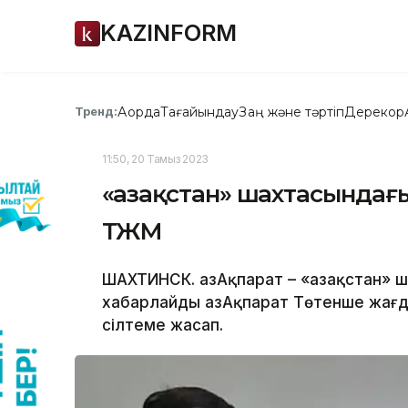
KAZINFORM
Ақорда
Тағайындау
Заң және тәртіп
Дерекқор
Тренд:
11:50, 20 Тамыз 2023
«Қазақстан» шахтасында
ТЖМ
ШАХТИНСК. ҚазАқпарат – «Қазақстан»
хабарлайды ҚазАқпарат Төтенше жағд
сілтеме жасап.