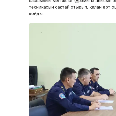
басшылығы мен жеке құрамына алғысын бі
техникасын сақтай отырып, қалған өрт 
қойды.