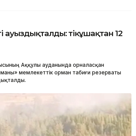
 ауыздықталды: тікұшақтан 12
ысының Аққулы ауданында орналасқан
маны» мемлекеттік орман табиғи резерваты
дықталды.