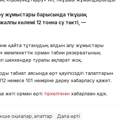
діру жұмыстары барысында тікұшақ
алпы көлемі 12 тонна су төкті, —
 және қайта тұтанудың алдын алу жұмыстары
ы» мемлекеттік орман табиғи резерватының
п шеккендер туралы ақпарат жоқ.
ды табиғат аясында өрт қауіпсіздігі талаптарын
 112 немесе 101 нөміріне дереу хабарласу қажет.
ша жеті орман өрті
тіркелгенін
хабарлаған едік.
нше оқиғалар, апаттар
Дала өрті