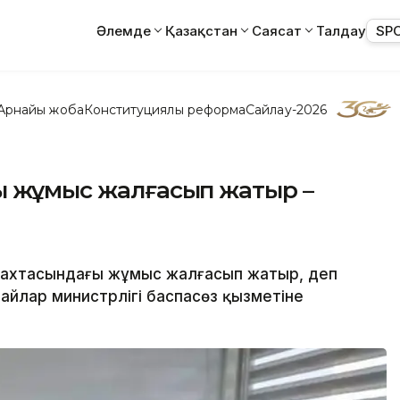
Әлемде
Қазақстан
Саясат
Талдау
SP
Арнайы жоба
Конституциялық реформа
Сайлау-2026
ғы жұмыс жалғасып жатыр –
 шахтасындағы жұмыс жалғасып жатыр, деп
айлар министрлігі баспасөз қызметіне