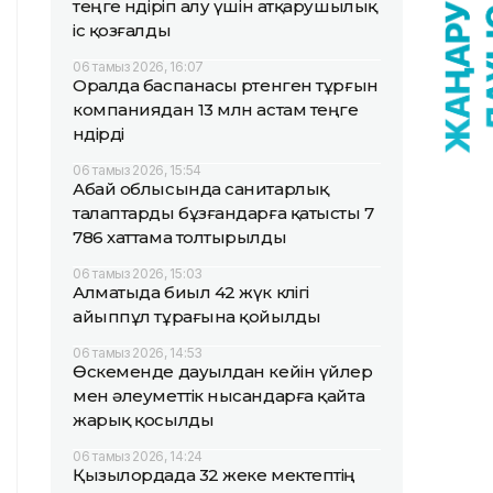
теңге өндіріп алу үшін атқарушылық
іс қозғалды
06 тамыз 2026, 16:07
Оралда баспанасы өртенген тұрғын
компаниядан 13 млн астам теңге
өндірді
06 тамыз 2026, 15:54
Абай облысында санитарлық
талаптарды бұзғандарға қатысты 7
786 хаттама толтырылды
06 тамыз 2026, 15:03
Алматыда биыл 42 жүк көлігі
айыппұл тұрағына қойылды
06 тамыз 2026, 14:53
Өскеменде дауылдан кейін үйлер
мен әлеуметтік нысандарға қайта
жарық қосылды
06 тамыз 2026, 14:24
Қызылордада 32 жеке мектептің