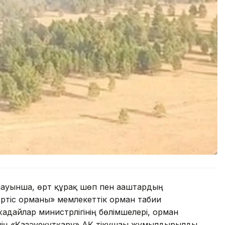
лауынша, өрт құрғақ шөп пен ағаштардың
ртіс орманы» мемлекеттік орман табиғи
ғдайлар министрлігінің бөлімшелері, орман
ің «Қазәуеқұтқару» АҚ тікұшағы жұмылдырылды.