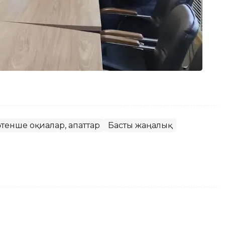
өтенше оқиғалар, апаттар
Басты жаңалық