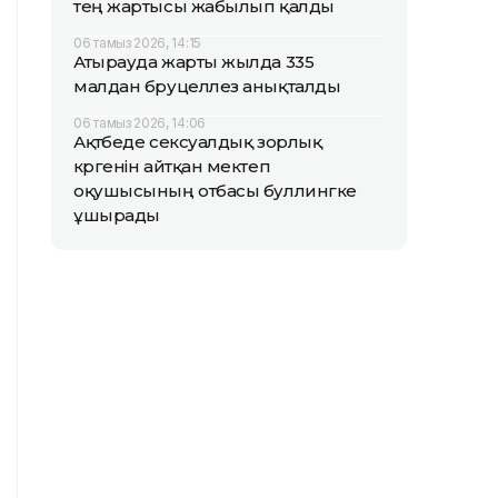
тең жартысы жабылып қалды
06 тамыз 2026, 14:15
Атырауда жарты жылда 335
малдан бруцеллез анықталды
06 тамыз 2026, 14:06
Ақтөбеде сексуалдық зорлық
көргенін айтқан мектеп
оқушысының отбасы буллингке
ұшырады