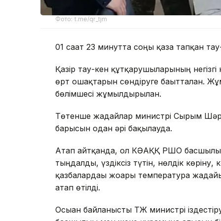
Фото: t.me/qr_tjm
01 сағат 23 минутта соңғы қаза тапқан т
Қазір тау-кен құтқарушыларының негізгі к
өрт ошақтарын сөндіруге бағытталған. Ж
бөлімшесі жұмылдырылған.
Төтенше жағдайлар министрі Сырым Шәр
барысын одан әрі бақылауда.
Атап айтқанда, ол КӘАҚҚ РШО басшылы
тыңдалды, үздіксіз түтін, нөлдік көріну,
қазбалардағы жоғары температура жағдай
атап өтілді.
Осыған байланысты ТЖ министрі іздесті