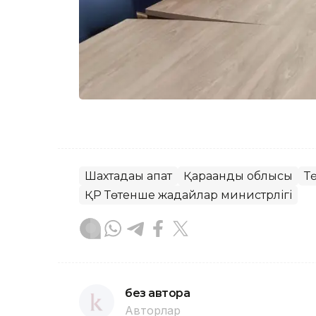
Шахтадағы апат
Қарағанды облысы
Т
ҚР Төтенше жағдайлар министрлігі
без автора
Авторлар