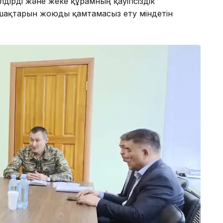
лдірді және жеке құрамның қауіпсіздік
ошақтарын жоюды қамтамасыз ету міндетін