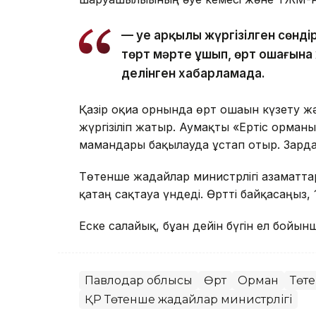
— Әуе арқылы жүргізілген сөн
төрт мәрте ұшып, өрт ошағына ж
делінген хабарламада.
Қазір оқиға орнында өрт ошағын күзету
жүргізіліп жатыр. Аумақты «Ертіс орман
мамандары бақылауда ұстап отыр. Зарда
Төтенше жағдайлар министрлігі азаматтар
қатаң сақтауға үндеді. Өртті байқасаңыз,
Еске салайық, бұған дейін бүгін ел бойын
Павлодар облысы
Өрт
Орман
Төте
ҚР Төтенше жағдайлар министрлігі