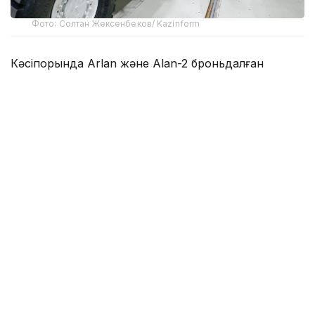
Фото: Солтан Жексенбеков/ Kazinform
Кәсіпорында Arlan және Alan-2 броньдалған
дөңгелекті машиналары, Barys жауынгерлік
броньды көлігінің 4×4, 6×6 және 8×8 өлшеміндегі
модельдері, сондай-ақ, жүзетін әрі дөңгелекті
Terrex-Barys-A 8×8 платформасы шығарылады.