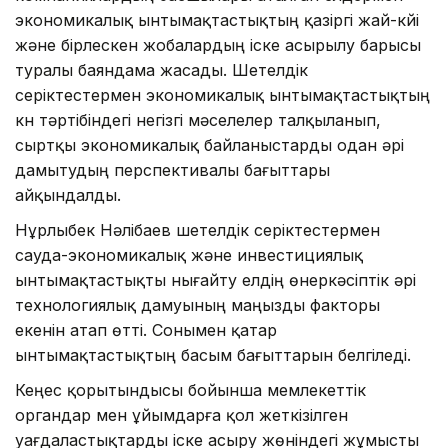
экономикалық ынтымақтастықтың қазіргі жай-күйі
және бірлескен жобалардың іске асырылу барысы
туралы баяндама жасады. Шетелдік
серіктестермен экономикалық ынтымақтастықтың
күн тәртібіндегі негізгі мәселелер талқыланып,
сыртқы экономикалық байланыстарды одан әрі
дамытудың перспективалы бағыттары
айқындалды.
Нұрлыбек Нәлібаев шетелдік серіктестермен
сауда-экономикалық және инвестициялық
ынтымақтастықты нығайту елдің өнеркәсіптік әрі
технологиялық дамуының маңызды факторы
екенін атап өтті. Сонымен қатар
ынтымақтастықтың басым бағыттарын белгіледі.
Кеңес қорытындысы бойынша мемлекеттік
органдар мен ұйымдарға қол жеткізілген
уағдаластықтарды іске асыру жөніндегі жұмысты