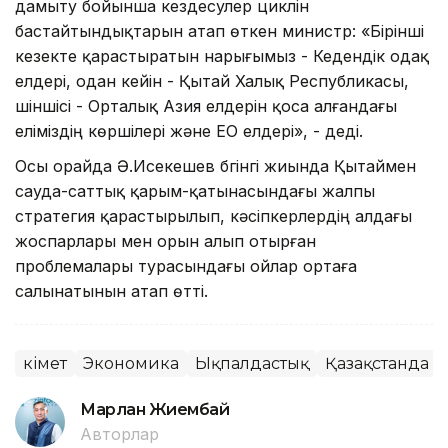
дамыту бойынша кездесулер циклін
бастайтындықтарын атап өткен министр: «Бірінші
кезекте қарастыратын нарығымыз - Кедендік одақ
елдері, одан кейін - Қытай Халық Республикасы,
үшіншісі - Орталық Азия елдерін қоса алғандағы
еліміздің көршілері және ЕО елдері», - деді.
Осы орайда Ә.Исекешев бүгінгі жиында Қытаймен
сауда-саттық қарым-қатынасындағы жалпы
стратегия қарастырылып, кәсіпкерлердің алдағы
жоспарлары мен орын алып отырған
проблемалары турасындағы ойлар ортаға
салынатынын атап өтті.
Үкімет
Экономика
Ықпалдастық
Қазақстанда ж
Марлан Жиембай
Авторлар