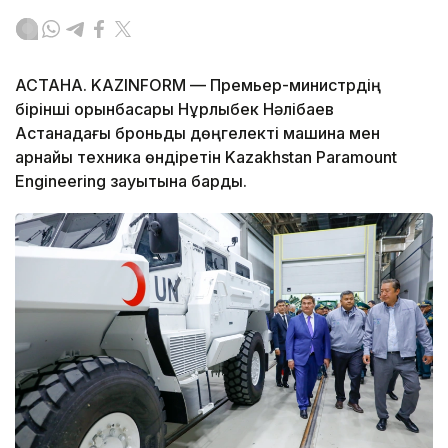
АСТАНА. KAZINFORM — Премьер-министрдің
бірінші орынбасары Нұрлыбек Нәлібаев
Астанадағы броньды дөңгелекті машина мен
арнайы техника өндіретін Kazakhstan Paramount
Engineering зауытына барды.