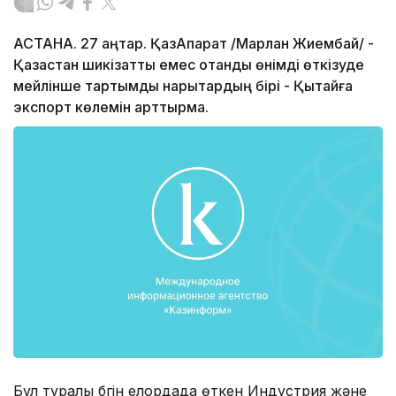
АСТАНА. 27 қаңтар. ҚазАқпарат /Марлан Жиембай/ -
Қазақстан шикізаттық емес отандық өнімді өткізуде
мейлінше тартымды нарықтардың бірі - Қытайға
экспорт көлемін арттырмақ.
Бұл туралы бүгін елордада өткен Индустрия және