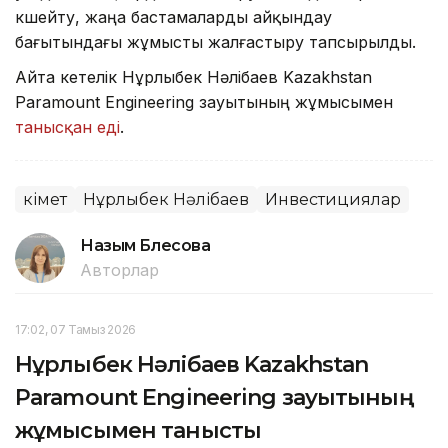
күшейту, жаңа бастамаларды айқындау
бағытындағы жұмысты жалғастыру тапсырылды.
Айта кетелік Нұрлыбек Нәлібаев Kazakhstan
Paramount Engineering зауытының жұмысымен
танысқан еді
.
Үкімет
Нұрлыбек Нәлібаев
Инвестициялар
Назым Бөлесова
Авторлар
17:02, 07 Тамыз 2026
Нұрлыбек Нәлібаев Kazakhstan
Paramount Engineering зауытының
жұмысымен танысты