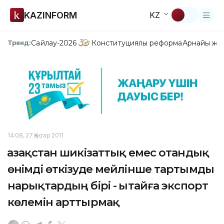
KAZINFORM
KZ
Сайлау-2026
Конституциялық реформа
Арнайы жо
Тренд:
14:08, 27 Қаңтар 2011
Қазақстан шикізаттық емес отандық
өнімді өткізуде мейлінше тартымды
нарықтардың бірі - Қытайға экспорт
көлемін арттырмақ