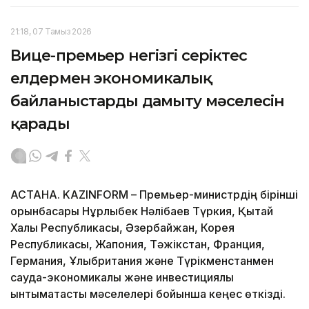
21:18, 07 Тамыз 2026
Вице-премьер негізгі серіктес
елдермен экономикалық
байланыстарды дамыту мәселесін
қарады
АСТАНА. KAZINFORM – Премьер-министрдің бірінші
орынбасары Нұрлыбек Нәлібаев Түркия, Қытай
Халық Республикасы, Әзербайжан, Корея
Республикасы, Жапония, Тәжікстан, Франция,
Германия, Ұлыбритания және Түрікменстанмен
сауда-экономикалық және инвестициялық
ынтымақтастық мәселелері бойынша кеңес өткізді.