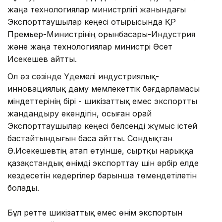
жаңа технологиялар министрлігі жанындағы
Экспорттаушылар кеңесі отырысында ҚР
Премьер-Министрінің орынбасары-Индустрия
және жаңа технологиялар министрі Әсет
Исекешев айтты.
Ол өз сөзінде Үдемелі индустриялық-
инновациялық даму мемлекеттік бағдарламасы
міндеттерінің бірі - шикізаттық емес экспортты
жандандыру екендігін, осыған орай
Экспорттаушылар кеңесі белсенді жұмыс істей
бастайтындығын баса айтты. Сондықтан
Ә.Исекешевтің атап өтуінше, сыртқы нарыққа
қазақстандық өнімді экспорттау үшін әрбір елде
кездесетін кедергілер барынша төмендетілетін
болады.
Бұл ретте шикізаттық емес өнім экспортын