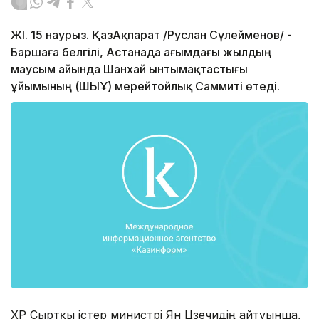
ЖІҢ. 15 наурыз. ҚазАқпарат /Руслан Сүлейменов/ -
Баршаға белгілі, Астанада ағымдағы жылдың
маусым айында Шанхай ынтымақтастығы
ұйымының (ШЫҰ) мерейтойлық Саммиті өтеді.
ҚХР Сыртқы істер министрі Ян Цзечидің айтуынша,