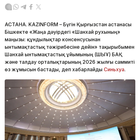
АСТАНА. KAZINFORM – Бүгін Қырғызстан астанасы
Бішкекте «Жаңа дәуірдегі «Шанхай рухының»
маңызы: құндылықтар консенсусынан
ынтымақтастық тәжірибесіне дейін» тақырыбымен
Шанхай ынтымақтастық ұйымының (ШЫҰ) БАҚ
және талдау орталықтарының 2026 жылғы саммиті
өз жұмысын бастады, деп хабарлайды
Синьхуа
.