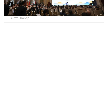
Фото: Кабар
Саммитке ШЫҰ-ға мүше елдердің 150-ге жуық
жетекші бұқаралық ақпарат құралының, танымал
талдау орталықтарының, мемлекеттік
органдарының және ШЫҰ хатшылығының
шамамен 260 өкілі қатысып жатыр.
Саммиттің ашылу рәсімінде Қырғыз Республикасы
Президенті Әкімшілігінің Ақпараттық саясат
қызметінің жетекшісі Дайырбек Орынбеков қазіргі
әлемде бұқаралық ақпарат құралдары мен талдау
орталықтары қоғамдық пікірді қалыптастыру,
мемлекеттер арасындағы сенімді нығайту және
қауіпсіздікті қамтамасыз ету ісінде маңызды
жауапкершілік арқалайтынын айтты. Оның