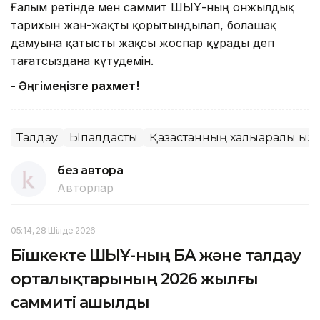
Ғалым ретінде мен саммит ШЫҰ-ның онжылдық
тарихын жан-жақты қорытындылап, болашақ
дамуына қатысты жақсы жоспар құрады деп
тағатсыздана күтудемін.
- Әңгімеңізге рахмет!
Талдау
Ықпалдастық
Қазақстанның халықаралық қызм
без автора
Авторлар
05:14, 28 Шілде 2026
Бішкекте ШЫҰ-ның БАҚ және талдау
орталықтарының 2026 жылғы
саммиті ашылды