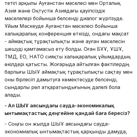
тетігі арқылы Ауғанстан мәселесі мен Орталық
Азия және Оңтүстік Азиядағы қауіпсіздік
мәселелері бойынша белсенді диалог жүргізуде.
Ұйым Мәскеуде Ауғанстан мәселесі бойынша
халықаралық конференция өткізді, ондағы мақсат
- аймақтық тұрақтылықты және ауған мәселесін
шешуді қамтамасыз ету болды. Оған БҰҰ, ҰҚШҰ,
ТМД, ЕО, НАТО сияқты халықаралық ұйымдардың
өкілдері қатысты. Жоғарыда айтылған фактілердің
барлығы ШЫҰ аймақтық тұрақтылықты сақтау мен
оны бірлесіп дамытуға көмектесуде белсенді,
сындарлы рөл атқаратындығының дәлелі бола
алады.
- Ал ШЫҰ аясындағы сауда-экономикалық
ынтымақтастық деңгейіне қандай баға бересіз?
- Соңғы он жылда ШЫҰ аясындағы сауда-
экономиалық ынтымақтастық қарқынды дамуда,