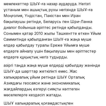
мемлекеттер ШЫҰ-ға назар аударуда. Негізгі
ұстаным мен ашықтық рухы негізінде ШЫҰ-ға
Моңғолия, Үндістан, Пәкістан мен Иран
бақылаушы ретінде, Беларусь пен Шри-Ланка
диалог бойынша әріптес ретінде қабылданды.
Сонымен қатар 2010 жылы Ташкентте өткен Ұйым
Саммитінде қабылданған ШЫҰ-ға жаңа мүше
елдер қабылдау туралы Ереже Ұйымға мүше
елдерге айналу үшін бақылаушы мен әріптестер
елдерге құқықтық негіз тудырды.
Қазіргі таңда жаңа мүше елдерді қабылдау жөнінде
ШЫҰ-да шарттар жеткілікті емес. Жас
халықаралық ұйым ретінде ШЫҰ Орталық
Азиядағы геосаяси және экономикалық
жағдайлардың өзгеруі сияқты көптеген
мәселелерге кездесіп жатады.
ШЫҰ халықаралық қоғамдастықпен