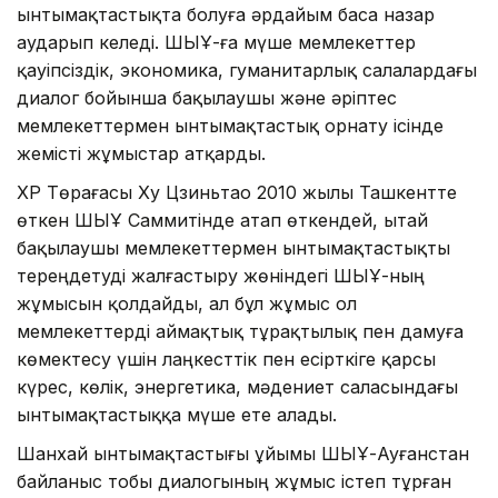
ынтымақтастықта болуға әрдайым баса назар
аударып келеді. ШЫҰ-ға мүше мемлекеттер
қауіпсіздік, экономика, гуманитарлық салалардағы
диалог бойынша бақылаушы және әріптес
мемлекеттермен ынтымақтастық орнату ісінде
жемісті жұмыстар атқарды.
ҚХР Төрағасы Ху Цзиньтао 2010 жылы Ташкентте
өткен ШЫҰ Саммитінде атап өткендей, Қытай
бақылаушы мемлекеттермен ынтымақтастықты
тереңдетуді жалғастыру жөніндегі ШЫҰ-ның
жұмысын қолдайды, ал бұл жұмыс ол
мемлекеттерді аймақтық тұрақтылық пен дамуға
көмектесу үшін лаңкесттік пен есірткіге қарсы
күрес, көлік, энергетика, мәдениет саласындағы
ынтымақтастыққа мүше ете алады.
Шанхай ынтымақтастығы ұйымы ШЫҰ-Ауғанстан
байланыс тобы диалогының жұмыс істеп тұрған