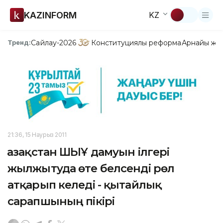
KAZINFORM
KZ
Сайлау-2026
Конституциялық реформа
Арнайы жо
Тренд:
21:36, 15 Наурыз 2011
Қазақстан ШЫҰ дамуын ілгері
жылжытуда өте белсенді рөл
атқарып келеді - қытайлық
сарапшының пікірі