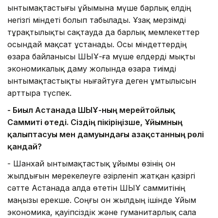
ынтымақтастығы ұйымына мүше барлық елдің
негізгі міндеті болып табылады. Ұзақ мерзімді
тұрақтылықты сақтауда да барлық мемлекеттер
осындай мақсат ұстанады. Осы міндеттердің
өзара байланысы ШЫҰ-ға мүше елдерді мықты
экономикалық даму жолында өзара тиімді
ынтымақтастықты нығайтуға деген ұмтылысын
арттыра түспек.
- Биыл Астанада ШЫҰ-ның мерейтойлық
Саммиті өтеді. Сіздің пікіріңізше, Ұйымның
қалыптасуы мен дамуындағы Қазақстанның рөлі
қандай?
- Шанхай ынтымақтастық ұйымы өзінің он
жылдығын мерекелеуге әзірленіп жатқан қазіргі
сәтте Астанада алда өтетін ШЫҰ саммитінің
маңызы ерекше. Соңғы он жылдың ішінде Ұйым
экономика, қауіпсіздік және гуманитарлық сала