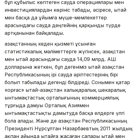
бұл құбылыс көптеген сауда операциялары мен
инвестициялардан көрініс табады, әсіресе, Қытай
мен басқа да ұйымға мүше-мемлекеттер
арасындағы сауда деңгейінің қарқынды түрде
артқанынан байқалады.
Қазақстанның кеден қызметі ұсынған
статистикалық мәліметтерге жүгінсек, Қазақстан
мен Қытай арасындағы сауда 14,09 млрд. АҚШ
долларына жеткен, бұл дегеніміз Қытай Қазақстан
Республикасының ірі сауда әріптестерінің бірі
болып табылады дегенді білдіреді. Сонымен қатар
«Қорғас» Қытай-Қазақстан халықаралық шекаралық
ынтымақтастық орталығының коммерциялық
тұрғыда дамуы Орталық Азиямен
ынтымақтастықты дамытуда басқа елдерге үлгі
бола алады. Және де Қазақстан Республикасының
Президенті Нұрсұлтан Назарбаевтың 2011 жылдың
ақпан айында Қытайға жасаған сапары Қытай мен