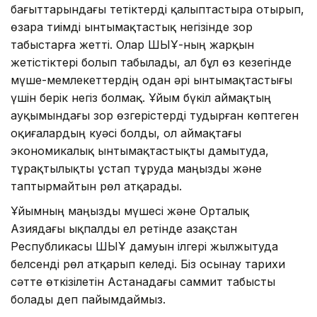
бағыттарындағы тетіктерді қалыптастыра отырып,
өзара тиімді ынтымақтастық негізінде зор
табыстарға жетті. Олар ШЫҰ-ның жарқын
жетістіктері болып табылады, ал бұл өз кезегінде
мүше-мемлекеттердің одан әрі ынтымақтастығы
үшін берік негіз болмақ. Ұйым бүкіл аймақтың
ауқымындағы зор өзгерістерді тудырған көптеген
оқиғалардың куәсі болды, ол аймақтағы
экономикалық ынтымақтастықты дамытуда,
тұрақтылықты ұстап тұруда маңызды және
таптырмайтын рөл атқарады.
Ұйымның маңызды мүшесі және Орталық
Азиядағы ықпалды ел ретінде Қазақстан
Республикасы ШЫҰ дамуын ілгері жылжытуда
белсенді рөл атқарып келеді. Біз осынау тарихи
сәтте өткізілетін Астанадағы саммит табысты
болады деп пайымдаймыз.