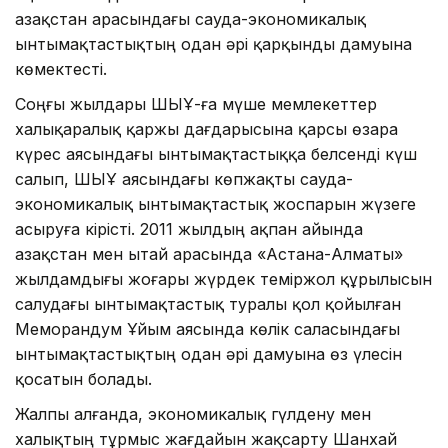
Қазақстан арасындағы сауда-экономикалық
ынтымақтастықтың одан әрі қарқынды дамуына
көмектесті.
Соңғы жылдары ШЫҰ-ға мүше мемлекеттер
халықаралық қаржы дағдарысына қарсы өзара
күрес аясындағы ынтымақтастыққа белсенді күш
салып, ШЫҰ аясындағы көпжақты сауда-
экономикалық ынтымақтастық жоспарын жүзеге
асыруға кірісті. 2011 жылдың ақпан айында
Қазақстан мен Қытай арасында «Астана-Алматы»
жылдамдығы жоғары жүрдек теміржол құрылысын
салудағы ынтымақтастық туралы қол қойылған
Меморандум Ұйым аясында көлік саласындағы
ынтымақтастықтың одан әрі дамуына өз үлесін
қосатын болады.
Жалпы алғанда, экономикалық гүлдену мен
халықтың тұрмыс жағдайын жақсарту Шанхай