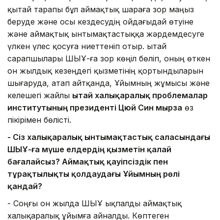
қытай тарапы бұл аймақтық шараға зор маңыз
беруде және осы кездесудің ойдағыдай өтуіне
және аймақтық ынтымақтастыққа жәрдемдесуге
үлкен үлес қосуға ниеттеніп отыр. Қытай
сарапшылары ШЫҰ-ға зор көңіл бөліп, оның өткен
он жылдық кезеңдегі қызметінің қортындыларын
шығаруда, атап айтқанда, Ұйымның жұмысы және
келешегі жайлы
Қытай халықаралық проблемалар
институтының президенті Цюй Син мырза
өз
пікірімен бөлісті.
- Сіз халықаралық ынтымақтастық саласындағы
ШЫҰ-ға мүше елдердің қызметін қалай
бағалайсыз? Аймақтық қауіпсіздік пен
тұрақтылықты қолдаудағы Ұйымның рөлі
қандай?
- Соңғы он жылда ШЫҰ ықпалды аймақтық
халықаралық ұйымға айналды. Көптеген