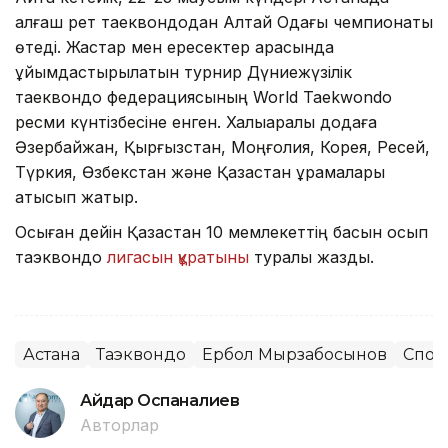
алғаш рет таеквондодан Алтай Одағы чемпионаты
өтеді. Жастар мен ересектер арасында
ұйымдастырылатын турнир Дүниежүзілік
таеквондо федерациясының World Taekwondo
ресми күнтізбесіне енген. Халықаралық додаға
Әзербайжан, Қырғызстан, Моңғолия, Корея, Ресей,
Түркия, Өзбекстан және Қазақстан құрамалары
қатысып жатыр.
Осыған дейін Қазақстан 10 мемлекеттің басын қосып
таэквондо
лигасын құратыны
туралы жаздық.
Астана
Таэквондо
Ербол Мырзабосынов
Спор
Айдар Оспаналиев
Авторлар