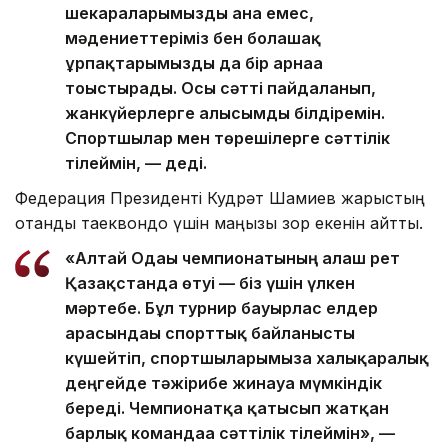
шекараларымызды ғана емес,
мәдениеттеріміз бен болашақ
ұрпақтарымызды да бір арнаға
тоғыстырады. Осы сәтті пайдаланып,
жанкүйерлерге алғысымды білдіремін.
Спортшылар мен төрешілерге сәттілік
тілеймін, — деді.
Федерация Президенті Кудрәт Шамиев жарыстың
отандық таеквондо үшін маңызы зор екенін айтты.
«Алтай Одағы чемпионатының алғаш рет
Қазақстанда өтуі — біз үшін үлкен
мәртебе. Бұл турнир бауырлас елдер
арасындағы спорттық байланысты
күшейтіп, спортшыларымызға халықаралық
деңгейде тәжірибе жинауға мүмкіндік
береді. Чемпионатқа қатысып жатқан
барлық командаға сәттілік тілеймін», —