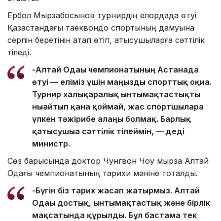
Ербол Мырзабосынов турнирдің елордада өтуі
Қазақстандағы таеквондо спортының дамуына
серпін беретінін атап өтіп, қатысушыларға сәттілік
тіледі.
-Алтай Одағы чемпионатының Астанада
өтуі — еліміз үшін маңызды спорттық оқиға.
Турнир халықаралық ынтымақтастықты
нығайтып қана қоймай, жас спортшыларға
үлкен тәжірибе алаңы болмақ. Барлық
қатысушыға сәттілік тілеймін, — деді
министр.
Сөз барысында доктор Чунгвон Чоу мырза Алтай
Одағы чемпионатының тарихи мәніне тоқталды.
-Бүгін біз тарих жасап жатырмыз. Алтай
Одағы достық, ынтымақтастық және бірлік
мақсатында құрылды. Бұл бастама тек