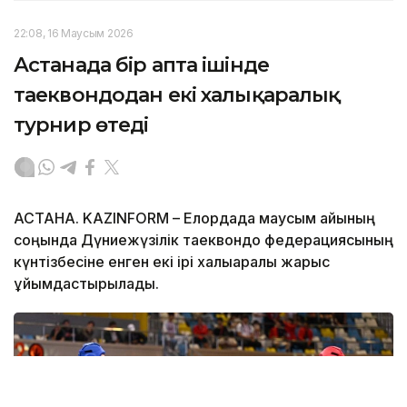
22:08, 16 Маусым 2026
Астанада бір апта ішінде
таеквондодан екі халықаралық
турнир өтеді
АСТАНА. KAZINFORM – Елордада маусым айының
соңында Дүниежүзілік таеквондо федерациясының
күнтізбесіне енген екі ірі халықаралық жарыс
ұйымдастырылады.