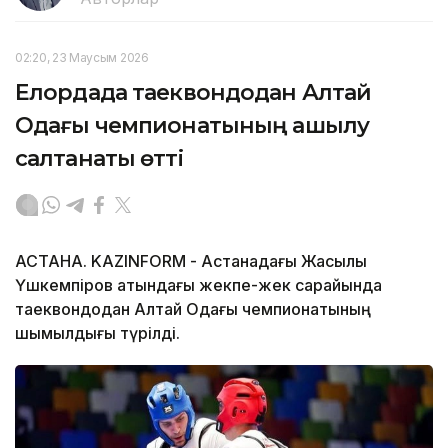
02:20, 23 Маусым 2026
Елордада таеквондодан Алтай
Одағы чемпионатының ашылу
салтанаты өтті
АСТАНА. KAZINFORM - Астанадағы Жақсылық
Үшкемпіров атындағы жекпе-жек сарайында
таеквондодан Алтай Одағы чемпионатының
шымылдығы түрілді.