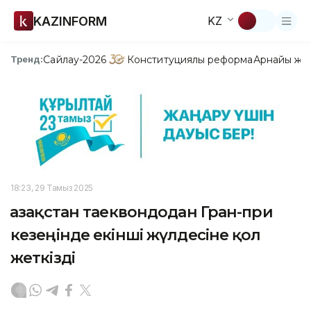
KAZINFORM
KZ
Сайлау-2026
Конституциялық реформа
Арнайы жо
Тренд:
18:23, 29 Тамыз 2025
Қазақстан таеквондодан Гран-при
кезеңінде екінші жүлдесіне қол
жеткізді