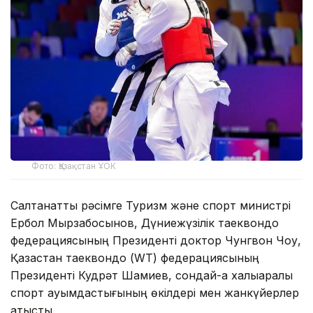
Фото: Қазақстан ҰОК
Салтанатты рәсімге Туризм және спорт министрі
Ербол Мырзабосынов, Дүниежүзілік таеквондо
федерациясының Президенті доктор Чунгвон Чоу,
Қазақстан таеквондо (WT) федерациясының
Президенті Кудрәт Шамиев, сондай-ақ халықаралық
спорт қауымдастығының өкілдері мен жанкүйерлер
қатысты.