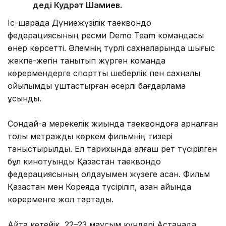
деді Кудрәт Шамиев.
Іс-шарада Дүниежүзілік таеквондо
федерациясының ресми Demo Team командасы
өнер көрсетті. Әлемнің түрлі сахналарында шығыс
жекпе-жегін танытып жүрген команда
көрермендерге спорттық шеберлік пен сахналық
қойылымды ұштастырған әсерлі бағдарлама
ұсынды.
Сондай-ақ мерекелік жиында таеквондоға арналған
толық метражды көркем фильмнің тизері
таныстырылды. Ел тарихында алғаш рет түсірілген
бұл кинотуынды Қазақстан таеквондо
федерациясының қолдауымен жүзеге асқан. Фильм
Қазақстан мен Кореяда түсіріліп, қазан айында
көрерменге жол тартады.
Айта кетейік, 22–23 маусым күндері Астанада