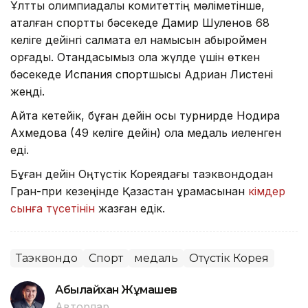
Ұлттық олимпиадалық комитеттің мәліметінше,
аталған спорттық бәсекеде Дамир Шуленов 68
келіге дейінгі салмақта ел намысын абыроймен
қорғады. Отандасымыз қола жүлде үшін өткен
бәсекеде Испания спортшысы Адриан Листені
жеңді.
Айта кетейік, бұған дейін осы турнирде Нодира
Ахмедова (49 келіге дейін) қола медаль иеленген
еді.
Бұған дейін Оңтүстік Кореядағы таэквондодан
Гран-при кезеңінде Қазақстан құрамасынан
кімдер
сынға түсетінін
жазған едік.
Таэквондо
Спорт
медаль
Оңтүстік Корея
Абылайхан Жұмашев
Авторлар