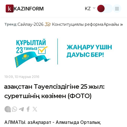
KAZINFORM
KZ
Сайлау-2026
Конституциялық реформа
Арнайы жо
Тренд:
19:09, 10 Наурыз 2016
Қазақстан Тәуелсіздігіне 25 жыл:
суретшінің көзімен (ФОТО)
АЛМАТЫ. ҚазАқпарат - Алматыда Орталық