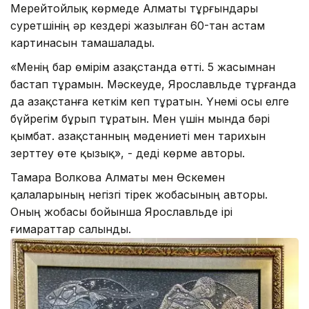
Мерейтойлық көрмеде Алматы тұрғындары
суретшінің әр кездері жазылған 60-тан астам
картинасын тамашалады.
«Менің бар өмірім Қазақстанда өтті. 5 жасымнан
бастап тұрамын. Мәскеуде, Ярославльде тұрғанда
да Қазақстанға кеткім кеп тұратын. Үнемі осы елге
бүйрегім бұрып тұратын. Мен үшін мында бәрі
қымбат. Қазақстанның мәдениеті мен тарихын
зерттеу өте қызық», - деді көрме авторы.
Тамара Волкова Алматы мен Өскемен
қалаларының негізгі тірек жобасының авторы.
Оның жобасы бойынша Ярославльде ірі
ғимараттар салынды.