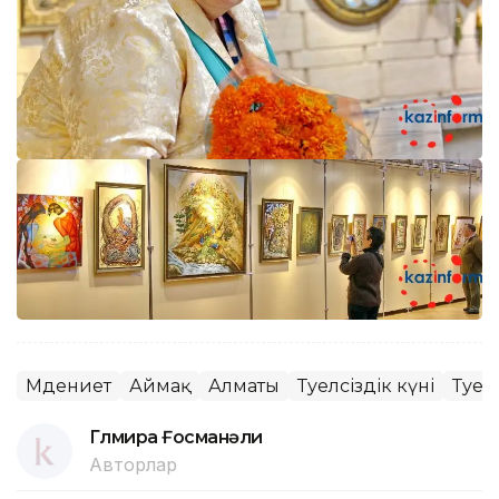
Мәдениет
Аймақ
Алматы
Тәуелсіздік күні
Тәуе
Гүлмира Ғосманәли
Авторлар