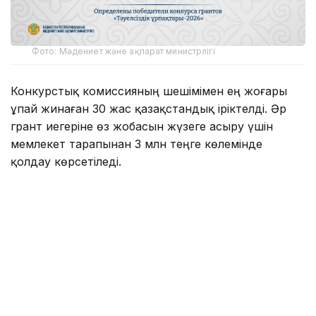
Фото: Мәдениет және ақпарат министрлігі
Конкурстық комиссияның шешімімен ең жоғары
ұпай жинаған 30 жас қазақстандық іріктелді. Әр
грант иегеріне өз жобасын жүзеге асыру үшін
мемлекет тарапынан 3 млн теңге көлемінде
қолдау көрсетіледі.
2026 жылы байқауға 2200-ден астам өтінім түсіп,
оның 1745-і қарауға жіберілді. Атап айтқанда,
«Бизнес» бағыты бойынша — 663, «Ақпараттық
технологиялар» — 383, «Ғылым» — 218,
«Мәдениет» — 174, «Медиа» — 158 және
«Волонтерлік» бағыты бойынша 149 өтінім
қабылданды.