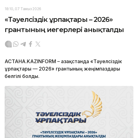
18:10, 07 Тамыз 2026
«Тәуелсіздік ұрпақтары – 2026»
грантының иегерлері анықталды
АСТАНА.KAZINFORM – Қазақстанда «Тәуелсіздік
ұрпақтары — 2026» грантының жеңімпаздары
белгілі болды.