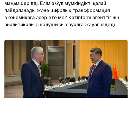
маңыз берілді. Еліміз бұл мүмкіндікті қалай
пайдаланады және цифрлық трансформация
экономикаға әсер ете ме? Kazinform агенттігінің
аналитикалық шолушысы сауалға жауап іздеді.
Фото: Аkorda