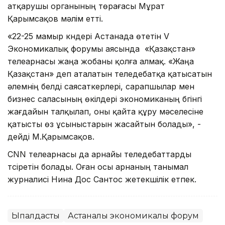
атқарушы органының төрағасы Мұрат
Қарымсақов мәлім етті.
«22-25 мамыр күндері Астанада өтетін V
Экономикалық форумы аясында «Қазақстан»
телеарнасы жаңа жобаны қолға алмақ. «Жаңа
Қазақстан» деп аталатын теледебатқа қатысатын
әлемнің белді саясаткерлері, сарапшылар мен
бизнес саласының өкілдері экономиканың бүгінгі
жағдайын талқылап, оны қайта құру мәселесіне
қатысты өз ұсыныстарын жасайтын болады», -
дейді М.Қарымсақов.
CNN телеарнасы да арнайы теледебаттарды
түсіретін болады. Оған осы арнаның танымал
журналисі Нина Дос Сантос жетекшілік етпек.
Ықпалдастық
Астаналық экономикалық форум