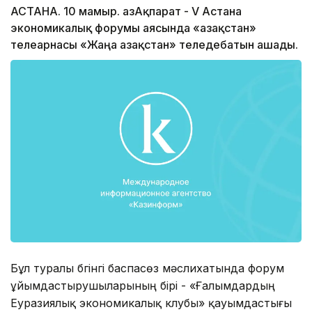
АСТАНА. 10 мамыр. ҚазАқпарат - V Астана
экономикалық форумы аясында «Қазақстан»
телеарнасы «Жаңа Қазақстан» теледебатын ашады.
Бұл туралы бүгінгі баспасөз мәслихатында форум
ұйымдастырушыларының бірі - «Ғалымдардың
Еуразиялық экономикалық клубы» қауымдастығы