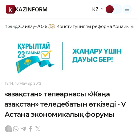
KAZINFORM
KZ
Сайлау-2026
Конституциялық реформа
Арнайы жо
Тренд:
13:14, 10 Мамыр 2012
«Қазақстан» телеарнасы «Жаңа
Қазақстан» теледебатын өткізеді - V
Астана экономикалық форумы