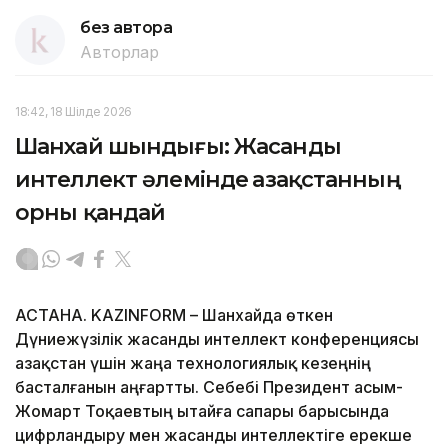
без автора
Авторлар
18:42, 18 Шілде 2026
Шанхай шындығы: Жасанды
интеллект әлемінде Қазақстанның
орны қандай
АСТАНА. KAZINFORM – Шанхайда өткен
Дүниежүзілік жасанды интеллект конференциясы
Қазақстан үшін жаңа технологиялық кезеңнің
басталғанын аңғартты. Себебі Президент Қасым-
Жомарт Тоқаевтың Қытайға сапары барысында
цифрландыру мен жасанды интеллектіге ерекше