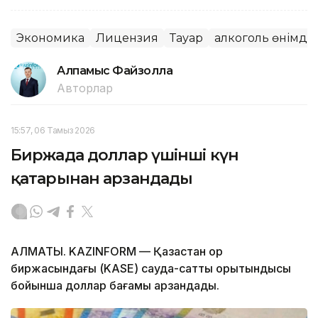
Экономика
Лицензия
Тауар
алкоголь өнімде
Алпамыс Файзолла
Авторлар
15:57, 06 Тамыз 2026
Биржада доллар үшінші күн
қатарынан арзандады
АЛМАТЫ. KAZINFORM — Қазақстан қор
биржасындағы (KASE) сауда-саттық қорытындысы
бойынша доллар бағамы арзандады.