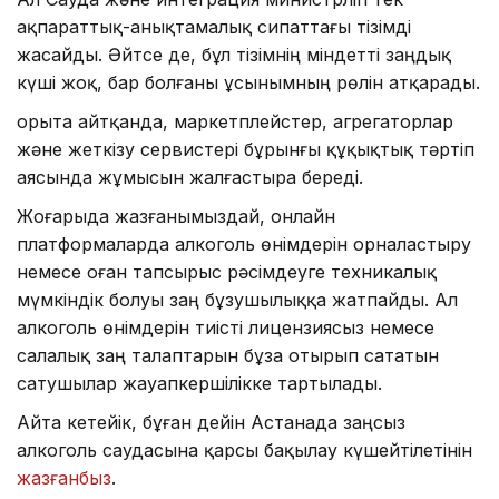
ақпараттық-анықтамалық сипаттағы тізімді
жасайды. Әйтсе де, бұл тізімнің міндетті заңдық
күші жоқ, бар болғаны ұсынымның рөлін атқарады.
Қорыта айтқанда, маркетплейстер, агрегаторлар
және жеткізу сервистері бұрынғы құқықтық тәртіп
аясында жұмысын жалғастыра береді.
Жоғарыда жазғанымыздай, онлайн
платформаларда алкоголь өнімдерін орналастыру
немесе оған тапсырыс рәсімдеуге техникалық
мүмкіндік болуы заң бұзушылыққа жатпайды. Ал
алкоголь өнімдерін тиісті лицензиясыз немесе
салалық заң талаптарын бұза отырып сататын
сатушылар жауапкершілікке тартылады.
Айта кетейік, бұған дейін Астанада заңсыз
алкоголь саудасына қарсы бақылау күшейтілетінін
жазғанбыз
.