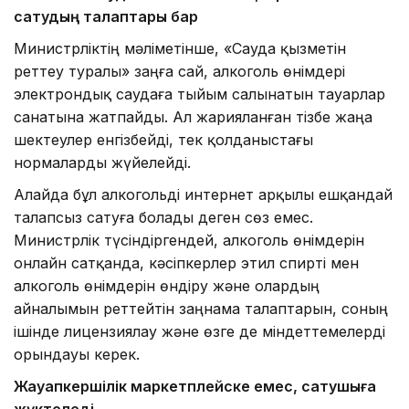
сатудың талаптары бар
Министрліктің мәліметінше, «Сауда қызметін
реттеу туралы» заңға сай, алкоголь өнімдері
электрондық саудаға тыйым салынатын тауарлар
санатына жатпайды. Ал жарияланған тізбе жаңа
шектеулер енгізбейді, тек қолданыстағы
нормаларды жүйелейді.
Алайда бұл алкогольді интернет арқылы ешқандай
талапсыз сатуға болады деген сөз емес.
Министрлік түсіндіргендей, алкоголь өнімдерін
онлайн сатқанда, кәсіпкерлер этил спирті мен
алкоголь өнімдерін өндіру және олардың
айналымын реттейтін заңнама талаптарын, соның
ішінде лицензиялау және өзге де міндеттемелерді
орындауы керек.
Жауапкершілік маркетплейске емес, сатушыға