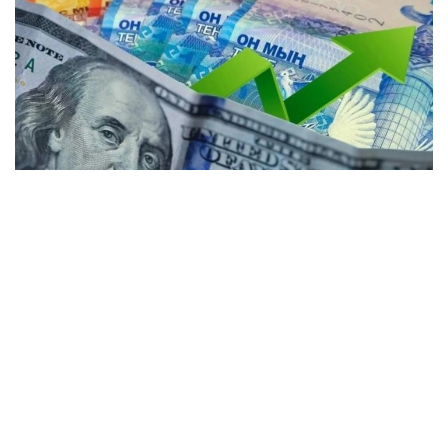
Коллаж: Kazinform / Freepik / Pixabay
Күндізгі сауда-саттық қорытындысы бойынша
доллардың орташа бағамы 2,16 теңгеге түсіп,
467,48 теңге болды. Ұлттық банктің ресми бағамы
— 469,85 теңге.
Kurs.kz мәліметіне сәйкес, елорданың ақша
айырбастау орындарында: