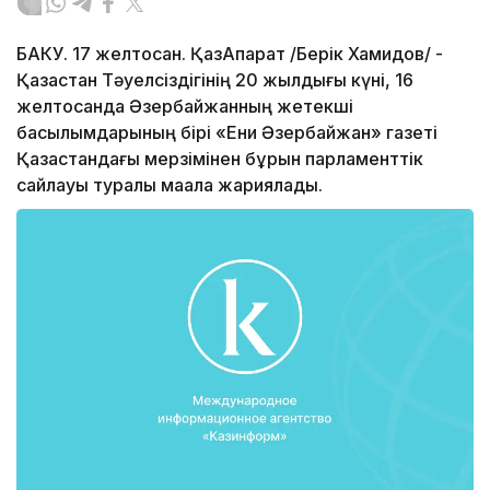
БАКУ. 17 желтоқсан. ҚазАқпарат /Берік Хамидов/ -
Қазақстан Тәуелсіздігінің 20 жылдығы күні, 16
желтоқсанда Әзербайжанның жетекші
басылымдарының бірі «Ени Әзербайжан» газеті
Қазақстандағы мерзімінен бұрын парламенттік
сайлауы туралы мақала жариялады.