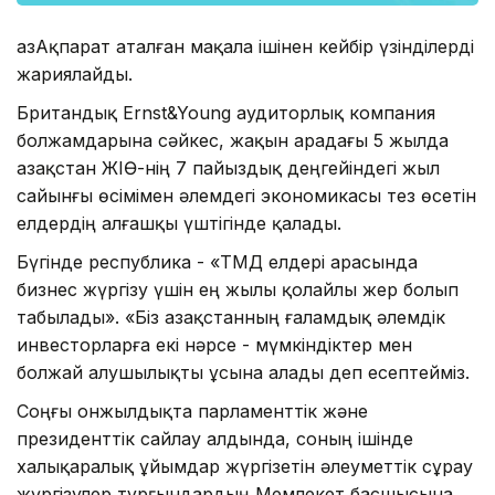
ҚазАқпарат аталған мақала ішінен кейбір үзінділерді
жариялайды.
Британдық Ernst&Young аудиторлық компания
болжамдарына сәйкес, жақын арадағы 5 жылда
Қазақстан ЖІӨ-нің 7 пайыздық деңгейіндегі жыл
сайынғы өсімімен әлемдегі экономикасы тез өсетін
елдердің алғашқы үштігінде қалады.
Бүгінде республика - «ТМД елдері арасында
бизнес жүргізу үшін ең жылы қолайлы жер болып
табылады». «Біз Қазақстанның ғаламдық әлемдік
инвесторларға екі нәрсе - мүмкіндіктер мен
болжай алушылықты ұсына алады деп есептейміз.
Соңғы онжылдықта парламенттік және
президенттік сайлау алдында, соның ішінде
халықаралық ұйымдар жүргізетін әлеуметтік сұрау
жүргізулер тұрғындардың Мемлекет басшысына