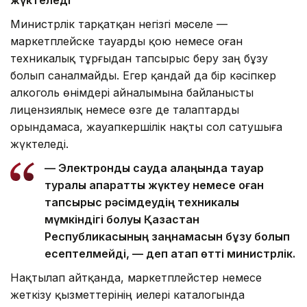
жүктеледі
Министрлік тарқатқан негізгі мәселе —
маркетплейске тауарды қою немесе оған
техникалық тұрғыдан тапсырыс беру заң бұзу
болып саналмайды. Егер қандай да бір кәсіпкер
алкоголь өнімдері айналымына байланысты
лицензиялық немесе өзге де талаптарды
орындамаса, жауапкершілік нақты сол сатушыға
жүктеледі.
— Электрондық сауда алаңында тауар
туралы ақпаратты жүктеу немесе оған
тапсырыс рәсімдеудің техникалық
мүмкіндігі болуы Қазақстан
Республикасының заңнамасын бұзу болып
есептелмейді, — деп атап өтті министрлік.
Нақтылап айтқанда, маркетплейстер немесе
жеткізу қызметтерінің иелері каталогында