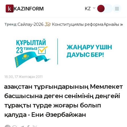
KAZINFORM
KZ
Сайлау-2026
Конституциялық реформа
Арнайы жо
Тренд:
16:30, 17 Желтоқсан 2011
Қазақстан тұрғындарының Мемлекет
басшысына деген сенімінің деңгейі
тұрақты түрде жоғары болып
қалуда - Ени Әзербайжан