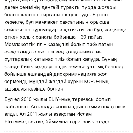
деген сенімінің деңгейі тұрақты түрде жоғары
болып қалып отырғанын көрсетуде. Бірінші
кезекте, бұл мемлекет саясатының орысша
сөйлесетін тұрғындарға қатысты, ал бұл, жақында
өткен халық санағы бойынша - 30 пайыз.
Мемлекеттік тіл - қазақ тілі болып табылатын
Қазақстанда орыс тілі кең қолданымға ие,
«ұлтаралық қатынас тілі» болып қалуда. Бұның
өзінде билік көздері тілдік немесе ұлттық белгілер
бойынша ешқандай дискриминацияға жол
бермейді, мұндай жағдай бұрын КСРО-ның
ыдырауы кезінде болған.
Бұл ел 2010 жылы ЕҚЫҰ-ның төрағасы болып
сайланып, Астанада «онжылдық саммитін» өткізе
алды. Ал 2011 жылы Қазақстан Ислам
Ынтымақтастық Ұйымына төрағалық етуде.