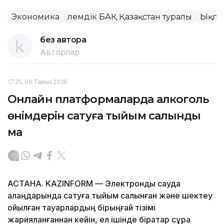
Экономика
Әлемдік БАҚ Қазақстан туралы
Ықпа
без автора
Авторлар
17:25, 06 Тамыз 2026
Онлайн платформаларда алкоголь
өнімдерін сатуға тыйым салынды
ма
АСТАНА. KAZINFORM — Электрондық сауда
алаңдарында сатуға тыйым салынған және шектеу
қойылған тауарлардың бірыңғай тізімі
жарияланғаннан кейін, ел ішінде бірқатар сұрақ