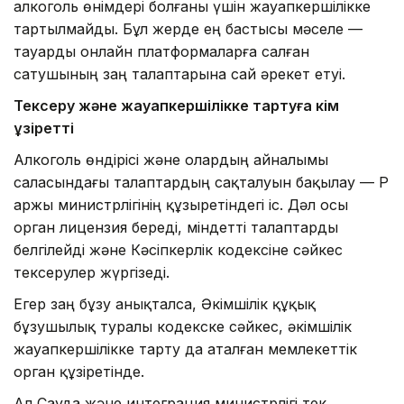
алкоголь өнімдері болғаны үшін жауапкершілікке
тартылмайды. Бұл жерде ең бастысы мәселе —
тауарды онлайн платформаларға салған
сатушының заң талаптарына сай әрекет етуі.
Тексеру және жауапкершілікке тартуға кім
құзіретті
Алкоголь өндірісі және олардың айналымы
саласындағы талаптардың сақталуын бақылау — ҚР
Қаржы министрлігінің құзыретіндегі іс. Дәл осы
орган лицензия береді, міндетті талаптарды
белгілейді және Кәсіпкерлік кодексіне сәйкес
тексерулер жүргізеді.
Егер заң бұзу анықталса, Әкімшілік құқық
бұзушылық туралы кодекске сәйкес, әкімшілік
жауапкершілікке тарту да аталған мемлекеттік
орган құзіретінде.
Ал Сауда және интеграция министрлігі тек