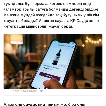
туындады. Бұл норма алкоголь өнімдерін енді
ғаламтор арқылы сатуға болмайды дегенді білдіре
ме және мұндай жағдайда заң бұзушылық үшін кім
жауапты болады? Аталған сауалға ҚР Сауда және
интеграция министрлігі жауап берді.
Коллаж: Kazinform/ЖИ
Алкоголь саудасына тыйым жоқ, бірақ оны