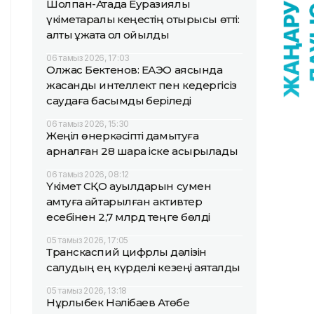
Шолпан-Атада Еуразиялық
үкіметаралық кеңестің отырысы өтті:
алты құжатқа қол қойылды
06 тамыз 2026, 17:03
Олжас Бектенов: ЕАЭО аясында
жасанды интеллект пен кедергісіз
саудаға басымдық беріледі
06 тамыз 2026, 15:30
Жеңіл өнеркәсіпті дамытуға
арналған 28 шара іске асырылады
06 тамыз 2026, 08:12
Үкімет СҚО ауылдарын сумен
қамтуға қайтарылған активтер
есебінен 2,7 млрд теңге бөлді
05 тамыз 2026, 17:05
Транскаспий цифрлық дәлізін
салудың ең күрделі кезеңі аяқталды
05 тамыз 2026, 13:18
Нұрлыбек Нәлібаев Ақтөбе