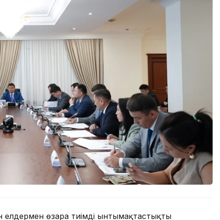
н елдермен өзара тиімді ынтымақтастықты