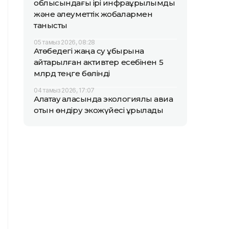
облысындағы ірі инфрақұрылымдық
және әлеуметтік жобалармен
танысты
05 тамыз 2026, 08:28
Ақтөбедегі жаңа су құбырына
қайтарылған активтер есебінен 5
млрд теңге бөлінді
04 тамыз 2026, 17:07
Алатау қаласында экологиялық авиа
отын өндіру экожүйесі құрылады