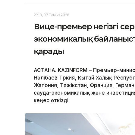
21:18, 07 Тамыз 2026
Вице-премьер негізгі се
экономикалық байланыс
қарады
АСТАНА. KAZINFORM – Премьер-минис
Нәлібаев Түркия, Қытай Халық Респуб
Жапония, Тәжікстан, Франция, Герман
сауда-экономикалық және инвестиц
кеңес өткізді.