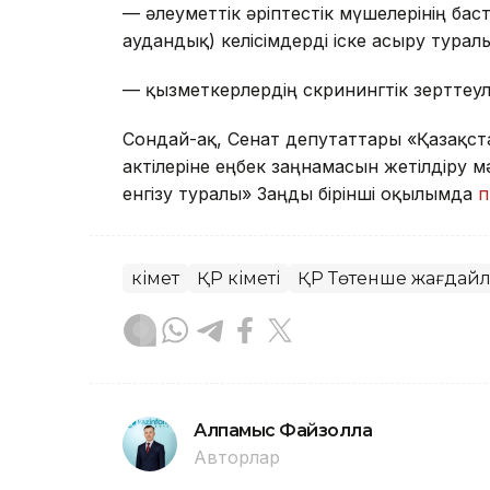
— әлеуметтік әріптестік мүшелерінің бас
аудандық) келісімдерді іске асыру турал
— қызметкерлердің скринингтік зерттеул
Сондай-ақ, Сенат депутаттары «Қазақст
актілеріне еңбек заңнамасын жетілдіру 
енгізу туралы» Заңды бірінші оқылымда
п
Үкімет
ҚР Үкіметі
ҚР Төтенше жағдайл
Алпамыс Файзолла
Авторлар