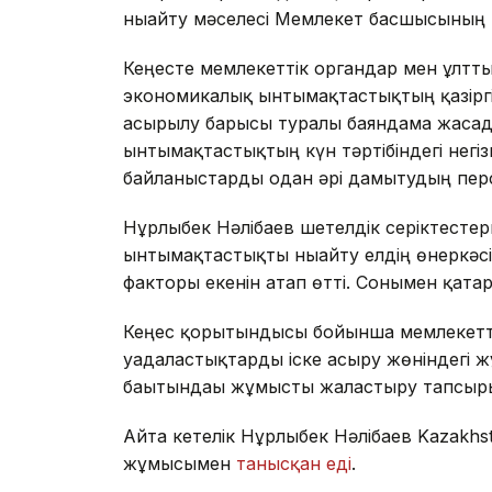
нығайту мәселесі Мемлекет басшысының н
Кеңесте мемлекеттік органдар мен ұлтт
экономикалық ынтымақтастықтың қазіргі
асырылу барысы туралы баяндама жасад
ынтымақтастықтың күн тәртібіндегі негі
байланыстарды одан әрі дамытудың пер
Нұрлыбек Нәлібаев шетелдік серіктест
ынтымақтастықты нығайту елдің өнеркәс
факторы екенін атап өтті. Сонымен қата
Кеңес қорытындысы бойынша мемлекеттік
уағдаластықтарды іске асыру жөніндегі
бағытындағы жұмысты жалғастыру тапсы
Айта кетелік Нұрлыбек Нәлібаев Kazakhs
жұмысымен
танысқан еді
.