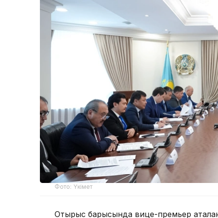
Фото: Үкімет
Отырыс барысында вице-премьер аталға