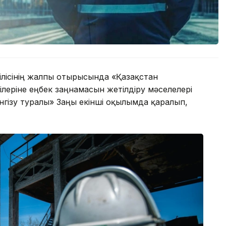
жілісінің жалпы отырысында «Қазақстан
леріне еңбек заңнамасын жетілдіру мәселелері
нгізу туралы» Заңы екінші оқылымда қаралып,