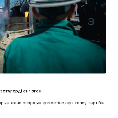
етулерді енгізген:
ын және олардың қызметіне ақы төлеу тәртібін