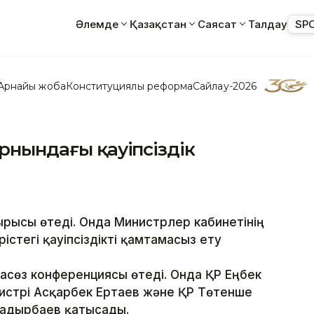
Әлемде
Қазақстан
Саясат
Талдау
SP
Арнайы жоба
Конституциялық реформа
Сайлау-2026
орнындағы қауіпсіздік
ырысы өтеді. Онда Министрлер кабинетінің
рістегі қауіпсіздікті қамтамасыз ету
сөз конференциясы өтеді. Онда ҚР Еңбек
истрі Асқарбек Ертаев және ҚР Төтенше
Садырбаев қатысады.