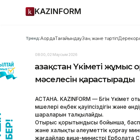
KAZINFORM
Ақорда
Тағайындау
Заң және тәртіп
Дерекқор
Тренд:
08:00, 02 Маусым 2026
Қазақстан Үкіметі жұмыс 
мәселесін қарастырады
АСТАНА. KAZINFORM — Бүгін Үкімет от
мүшелері еңбек қауіпсіздігін және өнді
шараларын талқылайды.
Отырыс қорытындысы бойынша, баспа
және халықты әлеуметтік қорғау мин
жағдайлар вице-министрі Ерболата 