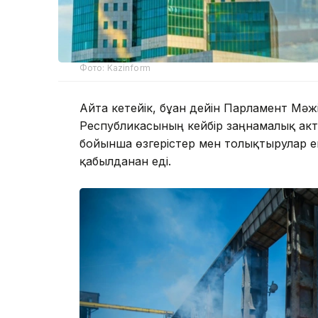
Фото: Kazinform
Айта кетейік, бұған дейін Парламент Мә
Республикасының кейбір заңнамалық акті
бойынша өзгерістер мен толықтырулар е
қабылданған еді.