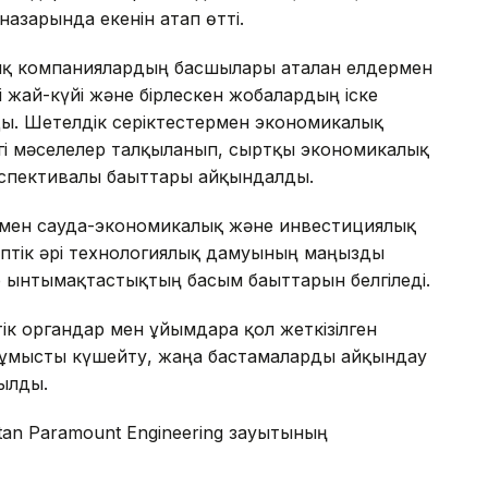
азарында екенін атап өтті.
ық компаниялардың басшылары аталған елдермен
 жай-күйі және бірлескен жобалардың іске
ы. Шетелдік серіктестермен экономикалық
згі мәселелер талқыланып, сыртқы экономикалық
спективалы бағыттары айқындалды.
ермен сауда-экономикалық және инвестициялық
іптік әрі технологиялық дамуының маңызды
р ынтымақтастықтың басым бағыттарын белгіледі.
 органдар мен ұйымдарға қол жеткізілген
 жұмысты күшейту, жаңа бастамаларды айқындау
рылды.
tan Paramount Engineering зауытының