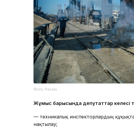
Фото: Pexels
Жұмыс барысында депутаттар келесі түз
— техникалық инспекторлардың құқықтар
нақтылау;