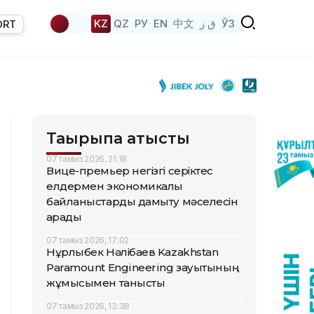
KZ
QZ
РУ
EN
中文
ق ز
ЎЗ
ORT
Тақырыпқа қатысты
07 тамыз 2026, 21:18
Вице-премьер негізгі серіктес
елдермен экономикалық
байланыстарды дамыту мәселесін
қарады
07 тамыз 2026, 17:02
Нұрлыбек Нәлібаев Kazakhstan
Paramount Engineering зауытының
жұмысымен танысты
07 тамыз 2026, 13:38