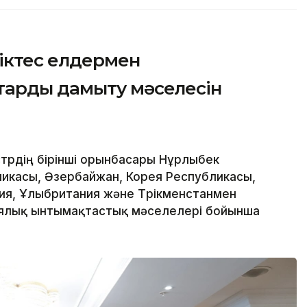
ріктес елдермен
тарды дамыту мәселесін
трдің бірінші орынбасары Нұрлыбек
ликасы, Әзербайжан, Корея Республикасы,
ия, Ұлыбритания және Түрікменстанмен
иялық ынтымақтастық мәселелері бойынша