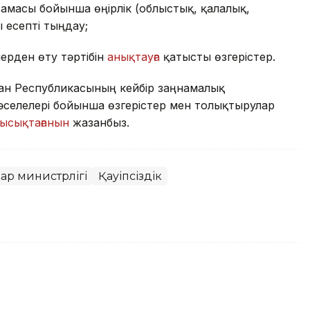
тамасы бойынша өңірлік (облыстық, қалалық,
ы есепті тыңдау;
ерден өту тәртібін
анықтауға
қатысты өзгерістер.
ан Республикасының кейбір заңнамалық
мәселелері бойынша өзгерістер мен толықтырулар
ысықтағанын
жазғанбыз.
ар министрлігі
Қауіпсіздік