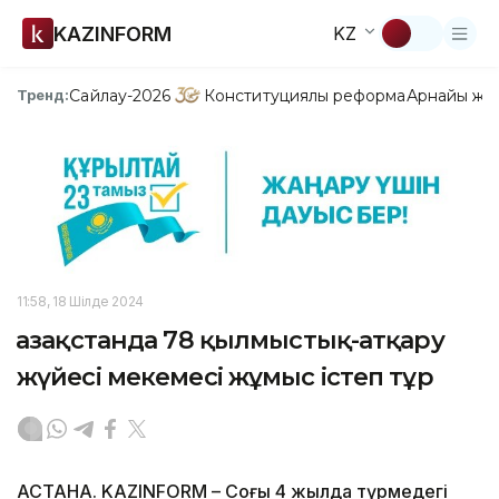
KAZINFORM
KZ
Сайлау-2026
Конституциялық реформа
Арнайы жо
Тренд:
11:58, 18 Шілде 2024
Қазақстанда 78 қылмыстық-атқару
жүйесі мекемесі жұмыс істеп тұр
АСТАНА. KAZINFORM – Соңғы 4 жылда түрмедегі