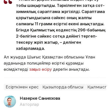
тобы шақыртылды. Тәркіленген затқа сот-
химиялық сараптама жүргізілді. Сараптама
қорытындысына сәйкес оның жалпы
салмағы 11 грамм есірткі екені анықталды.
Бүгінде Қылмыстық кодекстің 296-бабының
2-бөлігіне сәйкес сотқа дейінгі тергеп-
тексеру жүріп жатыр, – делінген
хабарламада.
Ал жуырда Шығыс Қазақстан облысының Ұлан
ауданында полицейлер есірткі құрамды
өсімдіктерді
заңсыз өсіру
дерегін анықтады.
Есірткімен күрес
Қызылорда облысы
Қылмыспен
Назерке Саниязова
Авторлар