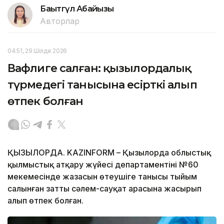
Бақытгүл Абайқызы
Авторлар
04:51, 29 Шілде 2026
Вафлиге салған: қызылордалық
түрмедегі танысына есірткі алып
өтпек болған
ҚЫЗЫЛОРДА. KAZINFORM – Қызылорда облыстық
қылмыстық атқару жүйесі департаментінің №60
мекемесінде жазасын өтеушіге танысы тыйым
салынған затты сәлем-сауқат арасына жасырып
алып өтпек болған.