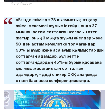
Фото: Pixabay
«Бүгінде елімізде 78 қылмыстық-атқару
жүйесі мекемесі жұмыс істейді, онда 37
мыңнан астам сотталған жазасын өтеп
жатыр, оның 3 мыңға жуығы әйелдер және
50-ден астам кәмелетке толмағандар.
93%-ы ауыр және аса ауыр қылмыстар үшін
сотталған адамдар. Бұл ретте
сотталғандардың 45%-ы бұрын қасақана
қылмыс жасағаны үшін сотталған
адамдар», - деді спикер ОКҚ алаңында
өткен баспасөз конференциясында.