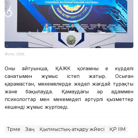
Фото: ОКҚ
Оның айтуынша, ҚАЖК қоғамның ең күрделі
санатымен жұмыс істеп жатыр. Осыған
қарамастан, мекемелерде жедел жағдай тұрақты
және бақылауда. Қамаудағы әр адаммен
психологтар мен мекемедегі әртүрлі қызметтер
кешенді жұмыс жүргізеді.
Түрме
Заң
Қылмыстық-атқару жүйесі
ҚР ІІМ