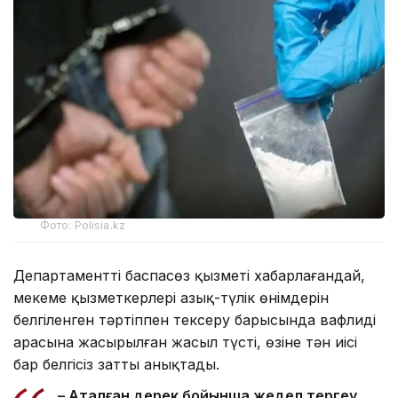
Фото: Polisia.kz
Департаменттің баспасөз қызметі хабарлағандай,
мекеме қызметкерлері азық-түлік өнімдерін
белгіленген тәртіппен тексеру барысында вафлидің
арасына жасырылған жасыл түсті, өзіне тән иісі
бар белгісіз затты анықтады.
– Аталған дерек бойынша жедел тергеу