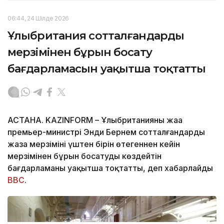
06:44, 24 Шілде 2026
Ұлыбритания сотталғандарды
мерзімінен бұрын босату
бағдарламасын уақытша тоқтатты
АСТАНА. KAZINFORM – Ұлыбританияның жаңа
премьер-министрі Энди Бернем сотталғандарды
жаза мерзімінің үштен бірін өтегеннен кейін
мерзімінен бұрын босатуды көздейтін
бағдарламаны уақытша тоқтатты, деп хабарлайды
ВВС
.