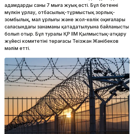
адамдардың саны 7 мыңға жуық өсті. Бұл бөтеннің
мүлкін ұрлау, отбасылық-тұрмыстық зорлық-
зомбылық, мал ұрлығы және жол-көлік оқиғалары
саласындағы заңнаманың қатаңдатылуына байланысты
болып отыр. Бұл туралы ҚР ІІМ Қылмыстық-атқару
жүйесі комитетінің төрағасы Теңізжан Жәнібеков
мәлім етті.