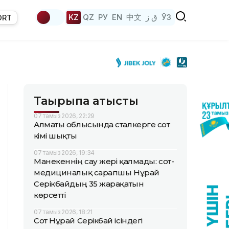
KZ
QZ
РУ
EN
中文
ق ز
ЎЗ
ORT
Тақырыпқа қатысты
07 тамыз 2026, 22:29
Алматы облысында сталкерге сот
үкімі шықты
07 тамыз 2026, 19:34
Манекеннің сау жері қалмады: сот-
медициналық сарапшы Нұрай
Серікбайдың 35 жарақатын
көрсетті
07 тамыз 2026, 18:21
Сот Нұрай Серікбай ісіндегі