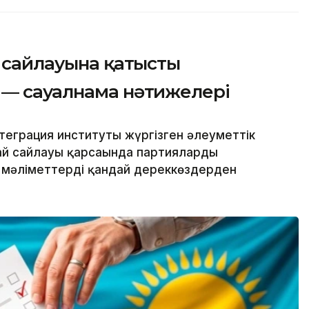
й сайлауына қатысты
 — сауалнама нәтижелері
еграция институты жүргізген әлеуметтік
й сайлауы қарсаңында партиялардың
мәліметтерді қандай дереккөздерден