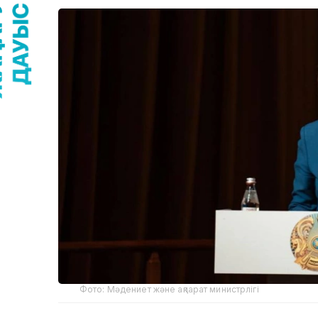
Фото: Мәдениет және ақпарат министрлігі