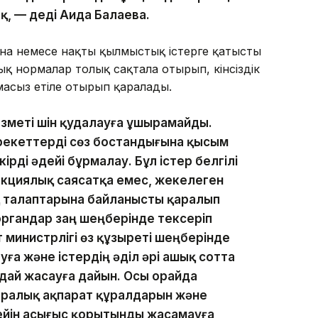
, — деді Аида Балаева.
на немесе нақты қылмыстық істерге қатысты
қ нормалар толық сақтала отырып, кінәсіздік
асыз етіле отырып қаралады.
зметі үшін қудалауға ұшырамайды.
рекеттерді сөз бостандығына қысым
ірді әдейі бұрмалау. Бұл істер белгілі
акциялық саясатқа емес, жекелеген
 талаптарына байланысты қаралып
органдар заң шеңберінде тексеріп
 министрлігі өз құзыреті шеңберінде
ға және істердің әділ әрі ашық сотта
дай жасауға дайын. Осы орайда
ралық ақпарат құралдарын және
ейін асығыс қорытынды жасамауға