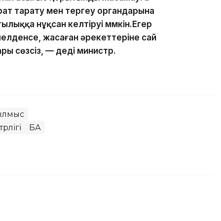
ат тарату мен тергеу органдарына
ылыққа нұқсан келтіруі мүмкін.Егер
лелденсе, жасаған әрекеттеріне сай
ры сөзсіз, — деді министр.
Қылмыс
рлігі
БАҚ