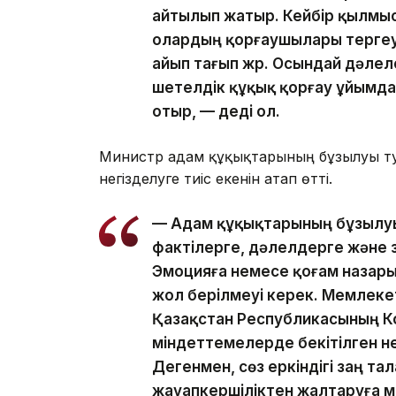
айтылып жатыр. Кейбір қылмыс
олардың қорғаушылары тергеу
айып тағып жүр. Осындай дәле
шетелдік құқық қорғау ұйымда
отыр, — деді ол.
Министр адам құқықтарының бұзылуы ту
негізделуге тиіс екенін атап өтті.
— Адам құқықтарының бұзылуы
фактілерге, дәлелдерге және з
Эмоцияға немесе қоғам назары
жол берілмеуі керек. Мемлекет
Қазақстан Республикасының К
міндеттемелерде бекітілген не
Дегенмен, сөз еркіндігі заң т
жауапкершіліктен жалтаруға мү