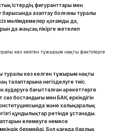
тық істердің фигуранттары мен
 барысында азаптау болғаны туралы
лсіз мәлімдемелер қоғамды да,
рын да жаңсақ пікірге жетелеп
ралы кез келген тұжырым нақты фактілерге
 туралы кез келген тұжырым нақты
аң талаптарына негізделуге тиіс.
н аударуға бағытталған әрекеттерге
 сөз бостандығы мен БАҚ еркіндігін
онституциясында және халықаралық
гізгі құндылықтар ретінде ұстанады.
алаптарын елемеуге немесе
мкіндік бермейді. Бұл қағида барлық