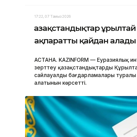
17:22, 07 Тамыз 2026
Қазақстандықтар Құрылта
ақпаратты қайдан алады
АСТАНА. KAZINFORM — Еуразиялық инт
зерттеу қазақстандықтардың Құрылта
сайлауалды бағдарламалары туралы 
алатынын көрсетті.