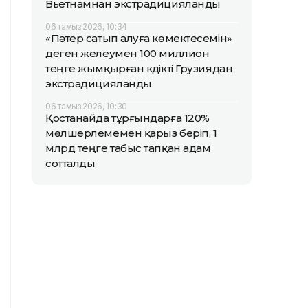
Вьетнамнан экстрадицияланды
06 тамыз 2026, 10:34
«Пәтер сатып алуға көмектесемін»
деген желеумен 100 миллион
теңге жымқырған күдікті Грузиядан
экстрадицияланды
06 тамыз 2026, 10:30
Қостанайда тұрғындарға 120%
мөлшерлемемен қарыз беріп, 1
млрд теңге табыс тапқан адам
сотталды