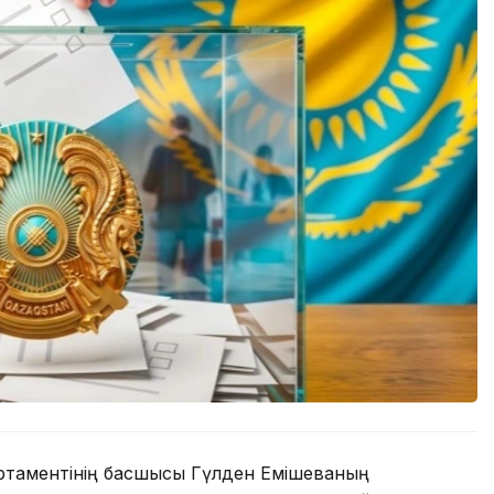
артаментінің басшысы Гүлден Емішеваның