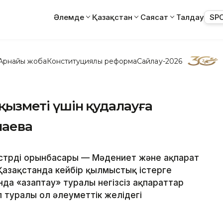
Әлемде
Қазақстан
Саясат
Талдау
SP
Арнайы жоба
Конституциялық реформа
Сайлау-2026
 қызметі үшін қудалауға
лаева
трдің орынбасары — Мәдениет және ақпарат
 Қазақстанда кейбір қылмыстық істерге
да «азаптау» туралы негізсіз ақпараттар
 туралы ол әлеуметтік желідегі