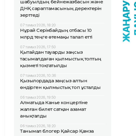
шабуылдың бейнежазбасын және
ДНҚ сараптамасының деректерін
зерттеді
07 тамыз 2026, 18:20
Нұрай Серікбайдың отбасы 10
млрд теңге өтемақы талап етті
07 тамыз 2026, 17:50
Қытайдан тауарды заңсыз
тасымалдаған қылмыстық топтың
қызметі тоқтатылды
07 тамыз 2026, 10:36
Қызылордада заңсыз алтын
өндірген қылмыстық топ ұсталды
06 тамыз 2026, 19:50
Алматыда Канье концертіне
жалған билет сатқан азамат
анықталды
06 тамыз 2026, 18:20
Танымал блогер Қайсар Қамза