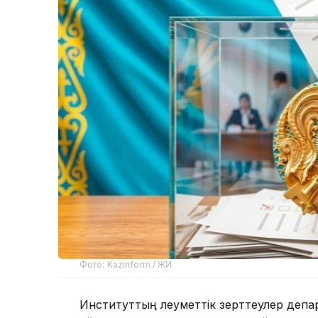
Фото: Kazinform / ЖИ
Институттың әлеуметтік зерттеулер деп