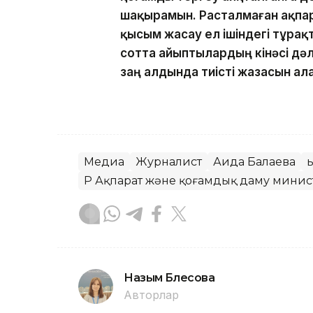
шақырамын. Расталмаған ақпар
қысым жасау ел ішіндегі тұрақт
сотта айыптылардың кінәсі дә
заң алдында тиісті жазасын ала
Медиа
Журналист
Аида Балаева
ҚР Ақпарат және қоғамдық даму минист
Назым Бөлесова
Авторлар