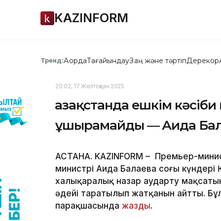
KAZINFORM
Ақорда
Тағайындау
Заң және тәртіп
Дерекқор
Тренд:
20:02, 17 Желтоқсан 2025
Қазақстанда ешкім кәсіби
ұшырамайды — Аида Ба
АСТАНА. KAZINFORM – Премьер-минис
министрі Аида Балаева соңғы күндері
халықаралық назар аударту мақсатын
әдейі таратылып жатқанын айтты. Бұл
парақшасында
жазды
.