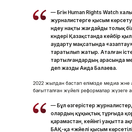
— Бүгін Human Rights Watch х
журналистерге қысым көрсету
үндеу нақты жағдайды толық б
күндері Қазақстанда кейбір қы
аударту мақсатында «азаптау» 
таратылып жатыр. Аталған іст
тартылғандардың арасында мед
деп жазды Аида Балаева.
2022 жылдан бастап елімізде медиа және
бағытталған жүйелі реформалар жүзеге а
— Бұл өзгерістер журналистерд
олардың құқықтық тұрғыда қо
қарамастан, кейінгі уақытта а
БАҚ-қа «жүйелі қысым көрсеті