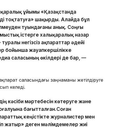
алықаралық ұйымы «Қазақстанда
ді тоқтатуға» шақырды. Алайда бұл
ілмеуден туындағаны анық. Соңғы
лмыстық істерге халықаралық назар
туралы негізсіз ақпараттар әдейі
ер бойынша жауапкершілікке
иа саласының өкілдері де бар, —
 ақпарат саласындағы заңнаманы жетілдіруге
сып келеді.
ің кәсіби мәртебесін көтеруге және
рғалуына бағытталған.Соған
қпараттық кеңістікте журналистер мен
ліп жатыр» деген мәлімдемелер жиі