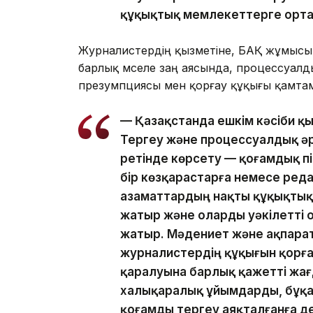
құқықтық мемлекеттерге ортақ
Журналистердің қызметіне, БАҚ жұмысы
барлық мәселе заң аясында, процессуалды
презумпциясы мен қорғау құқығы қамтам
— Қазақстанда ешкім кәсіби қы
Тергеу және процессуалдық ә
ретінде көрсету — қоғамдық пік
бір көзқарастарға немесе ред
азаматтардың нақты құқықтық
жатыр және оларды уәкілетті 
жатыр. Мәдениет және ақпарат
журналистердің құқығын қорғау
қаралуына барлық қажетті жағ
халықаралық ұйымдарды, бұқа
қоғамды тергеу аяқталғанға д