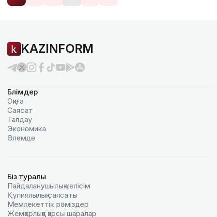
KAZINFORM
Бөлімдер
Оқиға
Саясат
Талдау
Экономика
Әлемде
Біз туралы
Пайдаланушылық келiciм
Құпиялылық саясаты
Мемлекеттік рәміздер
Жемқорлыққа қарсы шаралар