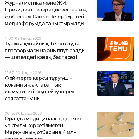
Журналистика және ЖИ:
Президент телерадиокешенінің
жобалары Санкт-Петербургтегі
медиафорумда таныстырылды
11:00, 02 Тамыз 2026
Түркия қытайлық Temu сауда
платформасына айыппұл салды
— шетелдегі қазақ баспасөзі
13:57, 30 Шілде 2026
Фейктерге қарсы тұру үшін
қоғамның ақпараттық
иммунитетін күшейту керек —
саясаттанушы
00:15, 30 Шілде 2026
Оралда медициналық қызмет
уақтылы көрсетілмеген:
Марқұмның отбасына 4 млн