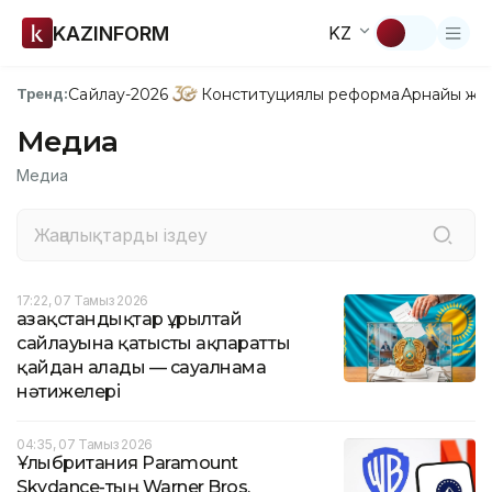
KAZINFORM
KZ
Сайлау-2026
Конституциялық реформа
Арнайы жо
Тренд:
Медиа
Медиа
17:22, 07 Тамыз 2026
Қазақстандықтар Құрылтай
сайлауына қатысты ақпаратты
қайдан алады — сауалнама
нәтижелері
04:35, 07 Тамыз 2026
Ұлыбритания Paramount
Skydance-тың Warner Bros.