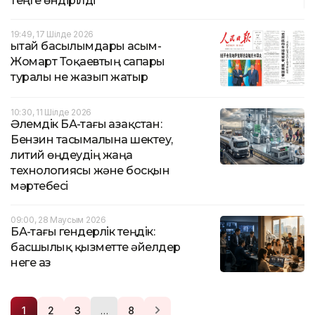
теңге өндірілді
19:49, 17 Шілде 2026
Қытай басылымдары Қасым-
Жомарт Тоқаевтың сапары
туралы не жазып жатыр
10:30, 11 Шілде 2026
Әлемдік БАҚ-тағы Қазақстан:
Бензин тасымалына шектеу,
литий өңдеудің жаңа
технологиясы және босқын
мәртебесі
09:00, 28 Маусым 2026
БАҚ-тағы гендерлік теңдік:
басшылық қызметте әйелдер
неге аз
…
1
2
3
8