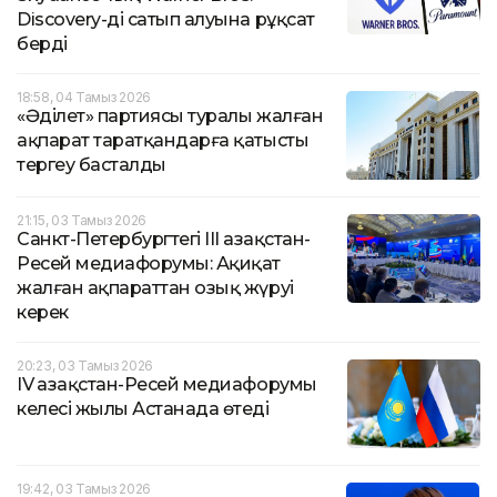
Discovery-ді сатып алуына рұқсат
берді
18:58, 04 Тамыз 2026
«Әділет» партиясы туралы жалған
ақпарат таратқандарға қатысты
тергеу басталды
21:15, 03 Тамыз 2026
Санкт-Петербургтегі III Қазақстан-
Ресей медиафорумы: Ақиқат
жалған ақпараттан озық жүруі
керек
20:23, 03 Тамыз 2026
IV Қазақстан-Ресей медиафорумы
келесі жылы Астанада өтеді
19:42, 03 Тамыз 2026