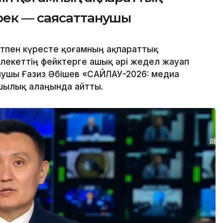
рек — саясаттанушы
тпен күресте қоғамның ақпараттық
лекеттің фейктерге ашық әрі жедел жауап
нушы Ғазиз Әбішев «САЙЛАУ-2026: медиа
шылық алаңында айтты.