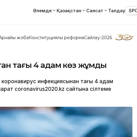
Әлемде
Қазақстан
Саясат
Талдау
SP
Арнайы жоба
Конституциялық реформа
Сайлау-2026
тан тағы 4 адам көз жұмды
а коронавирус инфекциясынан тағы 4 адам
арат coronavirus2020.kz сайтына сілтеме