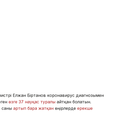
нистрі Елжан Біртанов коронавирус диагнозымен
еген
өзге 37 науқас туралы
айтқан болатын.
р саны
артып бара жатқан
өңірлерде
ерекше