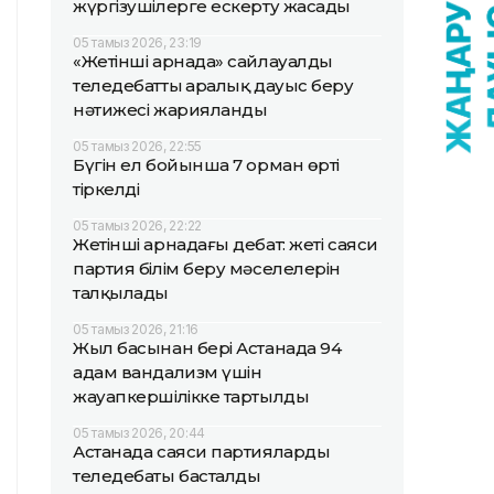
жүргізушілерге ескерту жасады
05 тамыз 2026, 23:19
«Жетінші арнада» сайлауалды
теледебаттың аралық дауыс беру
нәтижесі жарияланды
05 тамыз 2026, 22:55
Бүгін ел бойынша 7 орман өрті
тіркелді
05 тамыз 2026, 22:22
Жетінші арнадағы дебат: жеті саяси
партия білім беру мәселелерін
талқылады
05 тамыз 2026, 21:16
Жыл басынан бері Астанада 94
адам вандализм үшін
жауапкершілікке тартылды
05 тамыз 2026, 20:44
Астанада саяси партиялардың
теледебаты басталды