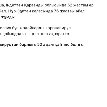
ша, індеттен Қарағанды облысында 62 жастағы ер
ел, Нұр-Сұлтан қаласында 76 жастағы әйел,
з жұмды.
миссия бұл жағдайларды коронавирус
м қабылдады», - делінген ақпаратта.
вирустан барлығы 52 адам қайтыс болды: