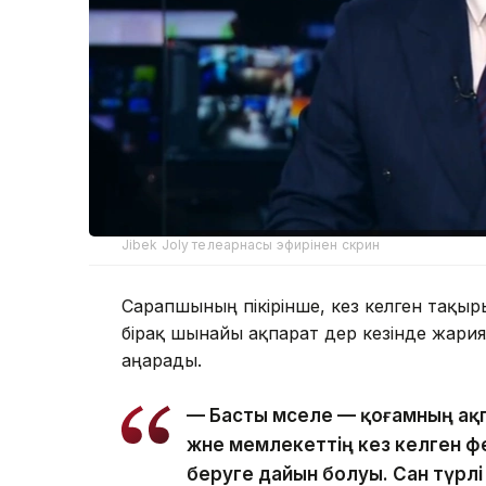
Jibek Joly телеарнасы эфирінен скрин
Сарапшының пікірінше, кез келген тақыр
бірақ шынайы ақпарат дер кезінде жария
аңғарады.
— Басты мәселе — қоғамның ақ
және мемлекеттің кез келген ф
беруге дайын болуы. Сан түрл