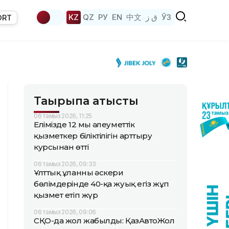
KZ
QZ
РУ
EN
中文
ق ز
ЎЗ
ORT
Тақырыпқа қатысты
06 тамыз 2026, 11:25
Елімізде 12 мың әлеуметтік
қызметкер біліктілігін арттыру
курсынан өтті
06 тамыз 2026, 09:33
Ұлттық ұланның әскери
бөлімдерінде 40-қа жуық егіз жұп
қызмет етіп жүр
06 тамыз 2026, 09:06
СҚО-да жол жабылды: ҚазАвтоЖол