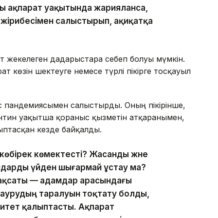
ы ақпарат уақытында жарияланса,
 тәжірибесімен салыстырып, ақиқатқа
т жекелеген дағдарыстарға себеп болуы мүмкін.
т көзін шектеуге немесе түрлі пікірге тосқауыл
 пандемиясымен салыстырды. Оның пікірінше,
антин уақытша қорғаныс қызметін атқарғанымен,
лыптасқан кезде байқалды.
көбірек көмектесті? Жасанды және
амдарды үйден шығармай ұстау ма?
мақсаты — адамдар арасындағы
 аурудың таралуын тоқтату болды,
нитет қалыптасты. Ақпарат