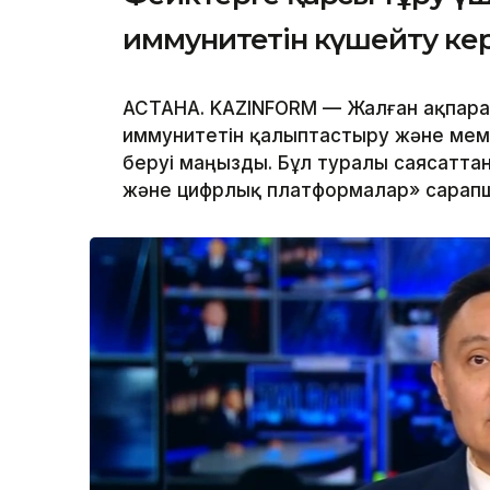
иммунитетін күшейту ке
АСТАНА. KAZINFORM — Жалған ақпара
иммунитетін қалыптастыру және мем
беруі маңызды. Бұл туралы саясатта
және цифрлық платформалар» сарап