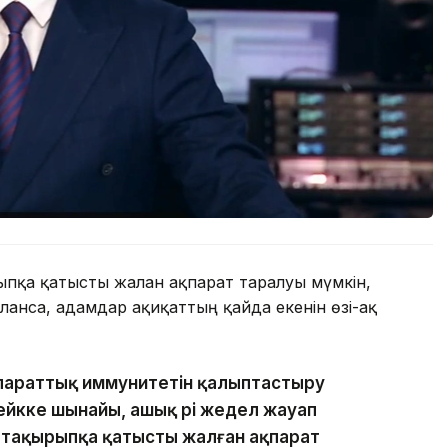
ыпқа қатысты жалған ақпарат таралуы мүмкін,
ланса, адамдар ақиқаттың қайда екенін өзі-ақ
параттық иммунитетін қалыптастыру
ейкке шынайы, ашық әрі жедел жауап
і тақырыпқа қатысты жалған ақпарат