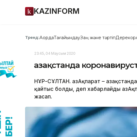
KAZINFORM
Ақорда
Тағайындау
Заң және тәртіп
Дерекқор
Тренд:
23:45, 04 Маусым 2020
Қазақстанда коронавирус
НҰР-СҰЛТАН. ҚазАқпарат – Қазақстанд
қайтыс болды, деп хабарлайды ҚазАқп
жасап.