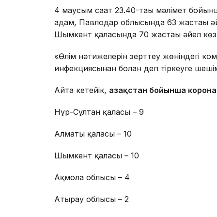
4 маусым сағат 23.40-тағы мәлімет бойын
адам, Павлодар облысында 63 жастағы әй
Шымкент қаласында 70 жастағы әйел кө
«Өлім нәтижелерін зерттеу жөніндегі ко
инфекциясынан болған деп тіркеуге шеші
Айта кетейік,
Қазақстан бойынша корона
Нұр-Сұлтан қаласы – 9
Алматы қаласы – 10
Шымкент қаласы – 10
Ақмола облысы – 4
Атырау облысы – 2