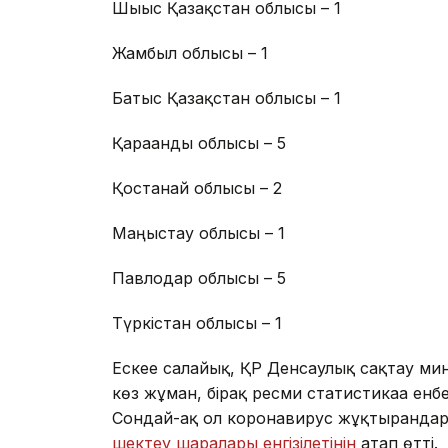
Шығыс Қазақстан облысы – 1
Жамбыл облысы – 1
Батыс Қазақстан облысы – 1
Қарағанды облысы – 5
Қостанай облысы – 2
Маңғыстау облысы – 1
Павлодар облысы – 5
Түркістан облысы – 1
Ескее салайық, ҚР Денсаулық сақтау ми
көз жұмған, бірақ ресми статистикаға енб
Сондай-ақ ол коронавирус жұқтырғанда
шектеу шаралары енгізілетінін
атап өтті.