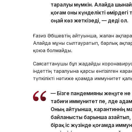
таралуы мүмкін. Алайда шынай
қоғам оны күнделікті өмірдегі
оңай көз жеткізеді, — деді ол.
Ғазиз Әбішевтің айтуынша, жалған ақпара
Алайда мұны сылтауратып, барлық ақпара
қоюға болмайды.
Саясаттанушы бұл жағдайды коронавирус
індеттің таралуына қарсы енгізілген кар
түпкілікті нәтиже қоғамда иммунитет қа
— Бізге пандемияны жеңуге не 
табиғи иммунитет пе, әлде ад
Оның айтуынша, карантиннің 
байланысты барынша азайтып,
бірақ іс жүзінде қоғамда имму