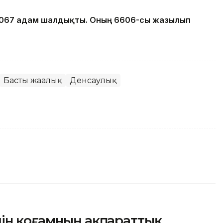
12067 адам шалдықты. Оның 6606-сы жазылып
Басты жаңалық
Денсаулық
шін қоғамның ақпараттық