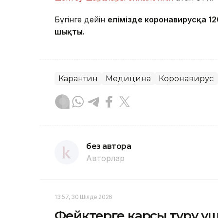
Бүгінге дейін
елімізде коронавирусқа 
шықты.
Карантин
Медицина
Коронавирус
без автора
Авторлар
13:57, 30 Шілде 2026
Фейктерге қарсы тұру ү