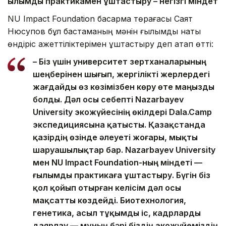
Ғылымды практикамен ұштастыру – негізгі міндет
NU Impact Foundation басқарма төрағасы Саят
Нюсупов бұл бастаманың мәнін ғылымды нақты
өндіріс қажеттіліктерімен ұштастыру деп атап өтті:
– Біз үшін университет зертханаларының
шеңберінен шығып, жергілікті жерлердегі
жағдайды өз көзімізбен көру өте маңызды
болды. Дәл осы себепті Nazarbayev
University экожүйесінің өкілдері Dala.Camp
экспедициясына қатысты. Қазақстанда
қазірдің өзінде әлеуеті жоғары, мықты
шаруашылықтар бар. Nazarbayev University
мен NU Impact Foundation-ның міндеті —
ғылымды практикаға ұштастыру. Бүгін біз
қол қойып отырған келісім дәл осы
мақсатты көздейді. Биотехнология,
генетика, асыл тұқымды іс, кадрларды
даярлау — мұның бәрі біздің экожүйеміздің