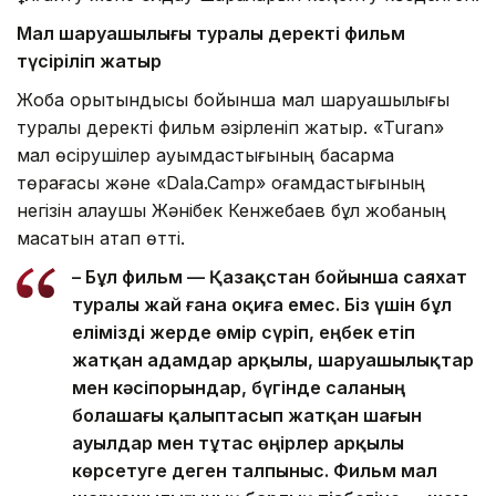
Мал шаруашылығы туралы деректі фильм
түсіріліп жатыр
Жоба қорытындысы бойынша мал шаруашылығы
туралы деректі фильм әзірленіп жатыр. «Turan»
мал өсірушілер қауымдастығының басқарма
төрағасы және «Dala.Camp» қоғамдастығының
негізін қалаушы Жәнібек Кенжебаев бұл жобаның
мақсатын атап өтті.
– Бұл фильм — Қазақстан бойынша саяхат
туралы жай ғана оқиға емес. Біз үшін бұл
елімізді жерде өмір сүріп, еңбек етіп
жатқан адамдар арқылы, шаруашылықтар
мен кәсіпорындар, бүгінде саланың
болашағы қалыптасып жатқан шағын
ауылдар мен тұтас өңірлер арқылы
көрсетуге деген талпыныс. Фильм мал