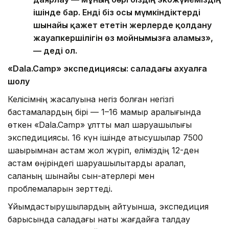
ішінде бар. Енді біз осы мүмкіндіктерді
шынайы қажет ететін жерлерде қолдану
жауапкершілігін өз мойнымызға аламыз»,
— деді ол.
«Dala.Camp» экспедициясы: саладағы ахуалға
шолу
Келісімнің жасалуына негіз болған негізгі
бастамалардың бірі — 1–16 мамыр аралығында
өткен «Dala.Camp» ұлттық мал шаруашылығы
экспедициясы. 16 күн ішінде қатысушылар 7500
шақырымнан астам жол жүріп, еліміздің 12-ден
астам өңіріндегі шаруашылықтарды аралап,
саланың шынайы сын-қатерлері мен
проблемаларын зерттеді.
Ұйымдастырушылардың айтуынша, экспедиция
барысында саладағы нақты жағдайға талдау