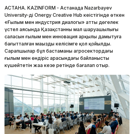
АСТАНА. KAZINFORM - Астанада Nazarbayev
University-дің Onergy Creative Hub кеңістігінде өткен
«Ғылым мен индустрия диалогы» атты дөңгелек
үстел аясында Қазақстанның мал шаруашылығы
саласын ғылым мен инновация арқылы дамытуға
бағытталған маңызды келісімге қол қойылды.
Сарапшылар бұл бастаманы агросектордағы
ғылым мен өндіріс арасындағы байланысты
күшейтетін жаңа кезең ретінде бағалап отыр.