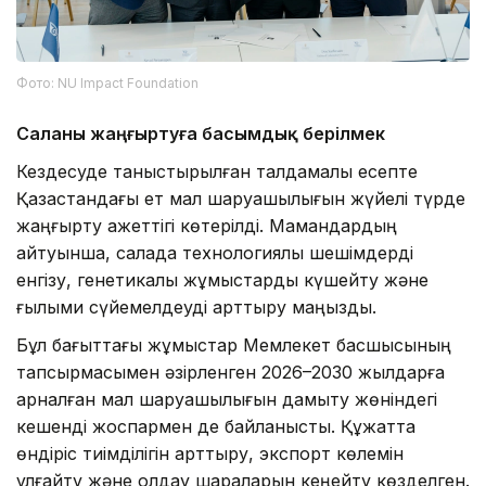
Фото: NU Impact Foundation
Саланы жаңғыртуға басымдық берілмек
Кездесуде таныстырылған талдамалық есепте
Қазақстандағы ет мал шаруашылығын жүйелі түрде
жаңғырту қажеттігі көтерілді. Мамандардың
айтуынша, салада технологиялық шешімдерді
енгізу, генетикалық жұмыстарды күшейту және
ғылыми сүйемелдеуді арттыру маңызды.
Бұл бағыттағы жұмыстар Мемлекет басшысының
тапсырмасымен әзірленген 2026–2030 жылдарға
арналған мал шаруашылығын дамыту жөніндегі
кешенді жоспармен де байланысты. Құжатта
өндіріс тиімділігін арттыру, экспорт көлемін
ұлғайту және қолдау шараларын кеңейту көзделген.