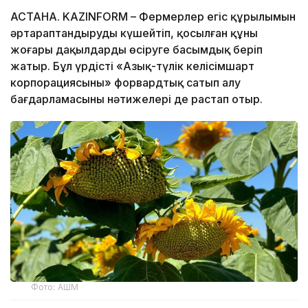
АСТАНА. KAZINFORM – Фермерлер егіс құрылымын
әртараптандыруды күшейтіп, қосылған құны
жоғары дақылдарды өсіруге басымдық беріп
жатыр. Бұл үрдісті «Азық-түлік келісімшарт
корпорациясының» форвардтық сатып алу
бағдарламасының нәтижелері де растап отыр.
Фото: АШМ