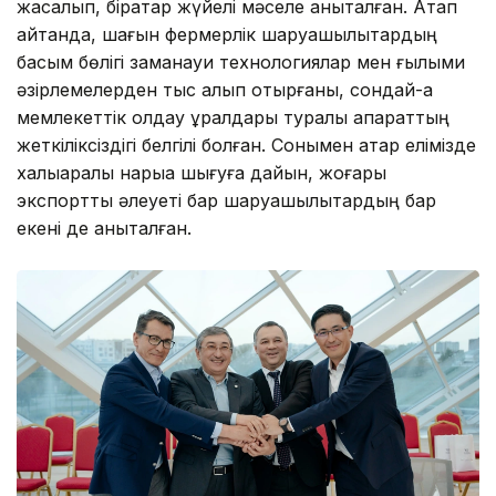
жасалып, бірқатар жүйелі мәселе анықталған. Атап
айтқанда, шағын фермерлік шаруашылықтардың
басым бөлігі заманауи технологиялар мен ғылыми
әзірлемелерден тыс қалып отырғаны, сондай-ақ
мемлекеттік қолдау құралдары туралы ақпараттың
жеткіліксіздігі белгілі болған. Сонымен қатар елімізде
халықаралық нарыққа шығуға дайын, жоғары
экспорттық әлеуеті бар шаруашылықтардың бар
екені де анықталған.