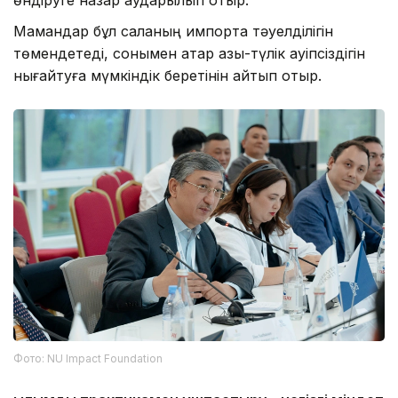
Мамандар бұл саланың импортқа тәуелділігін
төмендетеді, сонымен қатар азық-түлік қауіпсіздігін
нығайтуға мүмкіндік беретінін айтып отыр.
Фото: NU Impact Foundation