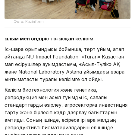
Фото: Kazinform
Ғылым мен өндіріс тоғысқан келісім
Іс-шара қорытындысы бойынша, төрт ұйым, атап
айтқанда NU Impact Foundation, «Turan» Қазақстан
мал өсірушілер қауымдастығы, «Асыл-Түлік» АҚ
және National Laboratory Astana ұйымдары өзара
ынтымақтастық туралы келісімге қол қойды.
Келісім биотехнология және генетика,
репродукция мен асыл тұқымды іс, салалық
стандарттарды әзірлеу, агросекторға инвестиция
тарту және бірлесіп кадр даярлау бағыттарын
қамтиды. Соның ішінде, әсіресе ірі қара малдың
репродуктивті биоматериалдарын ел ішінде
өндіруге назар аударылып отыр.