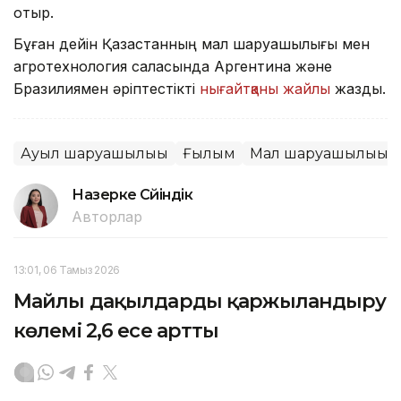
отыр.
Бұған дейін Қазақстанның мал шаруашылығы мен
агротехнология саласында Аргентина және
Бразилиямен әріптестікті
нығайтқаны жайлы
жаздық.
Ауыл шаруашылығы
Ғылым
Мал шаруашылығы
Назерке Сүйіндік
Авторлар
13:01, 06 Тамыз 2026
Майлы дақылдарды қаржыландыру
көлемі 2,6 есе артты