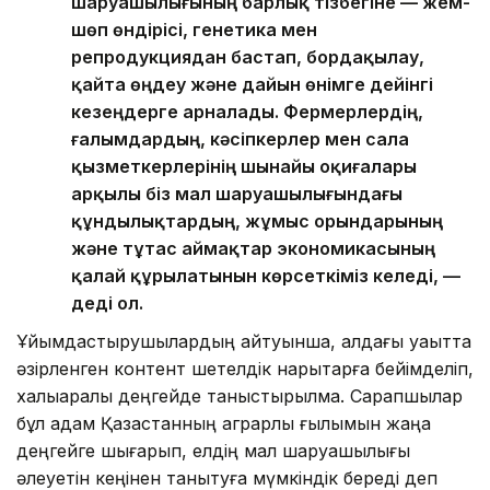
шаруашылығының барлық тізбегіне — жем-
шөп өндірісі, генетика мен
репродукциядан бастап, бордақылау,
қайта өңдеу және дайын өнімге дейінгі
кезеңдерге арналады. Фермерлердің,
ғалымдардың, кәсіпкерлер мен сала
қызметкерлерінің шынайы оқиғалары
арқылы біз мал шаруашылығындағы
құндылықтардың, жұмыс орындарының
және тұтас аймақтар экономикасының
қалай құрылатынын көрсеткіміз келеді, —
деді ол.
Ұйымдастырушылардың айтуынша, алдағы уақытта
әзірленген контент шетелдік нарықтарға бейімделіп,
халықаралық деңгейде таныстырылмақ. Сарапшылар
бұл қадам Қазақстанның аграрлық ғылымын жаңа
деңгейге шығарып, елдің мал шаруашылығы
әлеуетін кеңінен танытуға мүмкіндік береді деп