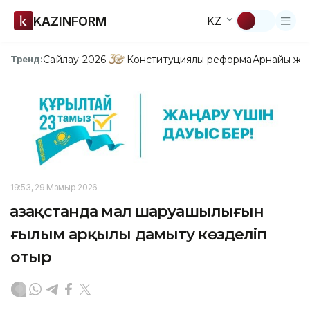
KAZINFORM
KZ
Сайлау-2026
Конституциялық реформа
Арнайы жо
Тренд:
19:53, 29 Мамыр 2026
Қазақстанда мал шаруашылығын
ғылым арқылы дамыту көзделіп
отыр