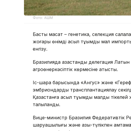
Фото: АШМ
Басты мақсат – генетика, селекция салал
жоғары өнімді асыл тұқымды мал импорты
енгізу.
Бразилияда қазақстандық делегация Латын
агроөнеркәсіптік көрмесіне қатысты.
Іс-шара барысында «Ангус» және «Гереф
эмбриондарды трансплантациялау секілд
Қазақстанға асыл тұқымды малды тікелей ж
талқыланды.
Вице-министр Бразилия Федеративтік 
шаруашылығы және азық-түлікпен қамтамас