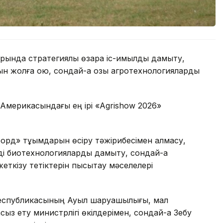
арында стратегиялық өзара іс-қимылды дамыту,
н жолға қою, сондай-ақ озық агротехнологияларды
 Америкасындағы ең ірі «Agrishow 2026»
орд» тұқымдарын өсіру тәжірибесімен алмасу,
і биотехнологияларды дамыту, сондай-ақ
еткізу тетіктерін пысықтау мәселелері
Республикасының Ауыл шаруашылығы, мал
ыз ету министрлігі өкілдерімен, сондай-ақ Зебу