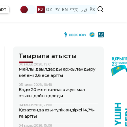
KZ
QZ
РУ
EN
中文
ق ز
ЎЗ
ORT
Тақырыпқа қатысты
06 тамыз 2026, 13:01
Майлы дақылдарды қаржыландыру
көлемі 2,6 есе артты
05 тамыз 2026, 16:49
Елде 20 млн тоннаға жуық мал
азығы дайындалды
04 тамыз 2026, 21:00
Қазақстанда азық-түлік өндірісі 14,7%-
ға артты
04 тамыз 2026, 15:06