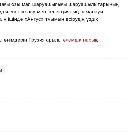
дағы озық мал шаруашылығы шаруашылықтарының
мды есепке алу мен селекцияның заманауи
ың ішінде «Ангус» тұқымын өсірудің үздік
ы өнімдерін Грузия арқылы
әлемдік нарыққа
ы