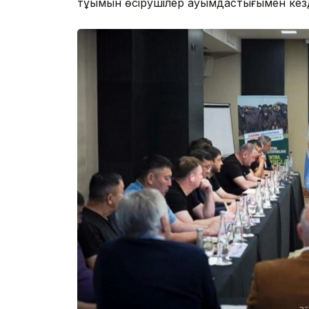
тұқымын өсірушілер қауымдастығымен кезд