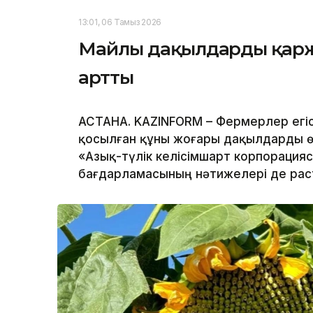
13:01, 06 Тамыз 2026
Майлы дақылдарды қаржы
артты
АСТАНА. KAZINFORM – Фермерлер егі
қосылған құны жоғары дақылдарды өс
«Азық-түлік келісімшарт корпорация
бағдарламасының нәтижелері де рас