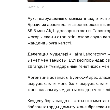
Фото: АШМ
Ауыл шаруашылығы мәліметінше, өткен 
Бразилия арасындағы агроөнеркәсіптік 
89,5 млн АҚШ долларына жетті. Тараптар 
жоғары екенін атап өтіп, өзара сауда к
жандандыруға келісті.
Делегация мүшелері «Halim Laboratory»
қызметімен танысты. Бұл кәсіпорындар си
«Brangus» тұқымдарының генетикасымен
Аргентина астанасы Буэнос-Айрес қалас
шаруашылығы және балық шаруашылығы ми
және салалық қауымдастық өкілдерімен келі
Кездесу барысында екіжақты ынтымақтаст
байланыстарды дамыту және бірлескен ин