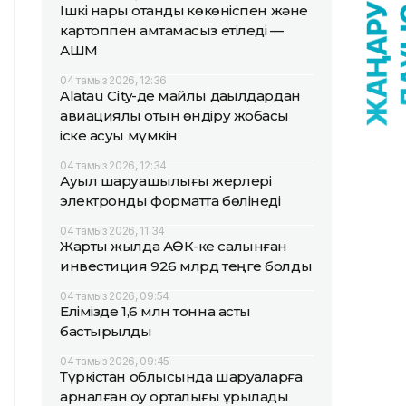
Ішкі нарық отандық көкөніспен және
картоппен қамтамасыз етіледі —
АШМ
04 тамыз 2026, 12:36
Alatau City-де майлы дақылдардан
авиациялық отын өндіру жобасы
іске асуы мүмкін
04 тамыз 2026, 12:34
Ауыл шаруашылығы жерлері
электронды форматта бөлінеді
04 тамыз 2026, 11:34
Жарты жылда АӨК-ке салынған
инвестиция 926 млрд теңге болды
04 тамыз 2026, 09:54
Елімізде 1,6 млн тонна астық
бастырылды
04 тамыз 2026, 09:45
Түркістан облысында шаруаларға
арналған оқу орталығы құрылады