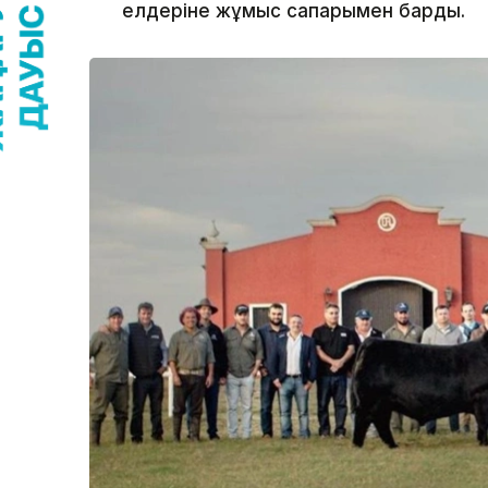
елдеріне жұмыс сапарымен барды.