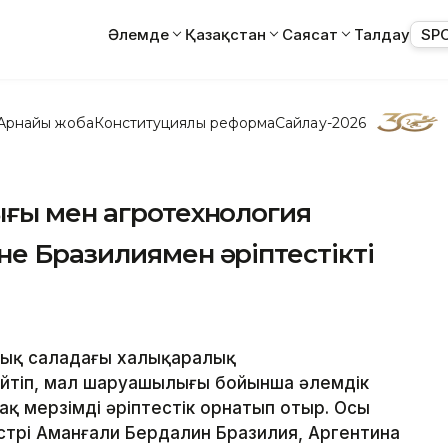
Әлемде
Қазақстан
Саясат
Талдау
SP
Арнайы жоба
Конституциялық реформа
Сайлау-2026
ығы мен агротехнология
е Бразилиямен әріптестікті
лық саладағы халықаралық
йтіп, мал шаруашылығы бойынша әлемдік
қ мерзімді әріптестік орнатып отыр. Осы
трі Аманғали Бердалин Бразилия, Аргентина