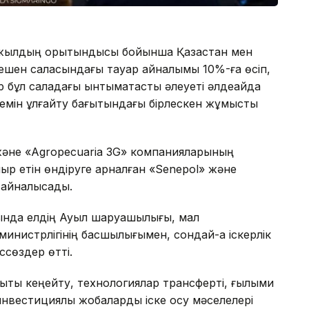
жылдың қорытындысы бойынша Қазақстан мен
кешен саласындағы тауар айналымы 10%-ға өсіп,
бұл саладағы ынтымақтастық әлеуеті әлдеқайда
өлемін ұлғайту бағытындағы бірлескен жұмысты
 және «Agropecuaria 3G» компанияларының
ыр етін өндіруге арналған «Senepol» және
 айналысады.
ында елдің Ауыл шаруашылығы, мал
нистрлігінің басшылығымен, сондай-ақ іскерлік
ссөздер өтті.
ықты кеңейту, технологиялар трансферті, ғылыми
вестициялық жобаларды іске қосу мәселелері