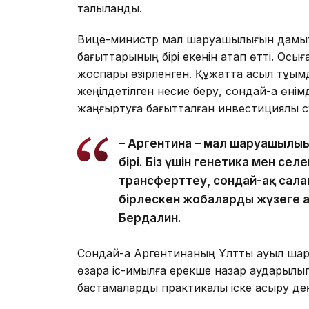
талқыланды.
Вице-министр мал шаруашылығын дамыту
бағыттарының бірі екенін атап өтті. Ос
жоспары әзірленген. Құжатта асыл тұқы
жеңілдетілген несие беру, сондай-ақ өнім
жаңғыртуға бағытталған инвестициялық с
– Аргентина – мал шаруашылы
бірі. Біз үшін генетика мен се
трансферттеу, сондай-ақ сала
бірлескен жобаларды жүзеге а
Бердалин.
Сондай-ақ Аргентинаның Ұлттық ауыл ш
өзара іс-қимылға ерекше назар аударылы
бастамаларды практикалық іске асыру де