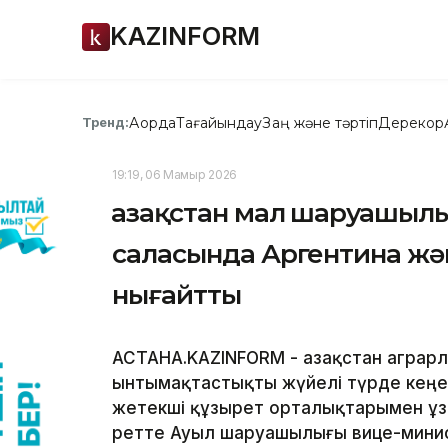
KAZINFORM
Ақорда
Тағайындау
Заң және тәртіп
Дерекқор
Тренд:
19:19, 06 Мамыр 2026
Қазақстан мал шаруашыл
саласында Аргентина жән
нығайтты
АСТАНА.KAZINFORM - Қазақстан аграр
ынтымақтастықты жүйелі түрде кеңе
жетекші құзырет орталықтарымен ұза
ретте Ауыл шаруашылығы вице-минис