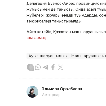
Делегация Буэнос-Айрес провинциясын
жұмысымен де танысты. Онда асыл тұқы
жүйелері, жоғары өнімді тұқымдарды, сон
тәжірибелері таныстырылды.
Айта кетейік, Қазақстан мал шаруашылығ
шығармақ.
Ауыл шаруашылығы
Мал шаруашылығ
Эльмира Оралбаева
Авторлар