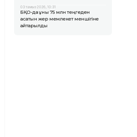
03 тамыз 2026, 10:31
БҚО-да құны 75 млн теңгеден
асатын жер мемлекет меншігіне
қайтарылды