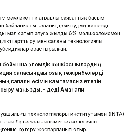
 мемлекеттік аграрлық саясаттың басым
ыған байланысты саланы дамытудың кешенді
мды мал сатып алуға жылдық 6% мөлшерлемемен
ділікті арттыру мен саланы технологиялық
убсидиялар қарастырылған.
ғы бойынша әлемдік көшбасшылардың
лекция саласындағы озық тәжірибелерді
ның сапалы өсімін қамтамасыз ететін
сыру маңызды, - деді Аманғали
аруашылығы технологиялары институтымен (INTA)
п, оны бірлескен ғылыми-технологиялық
ңгейіне көтеру жоспарланып отыр.