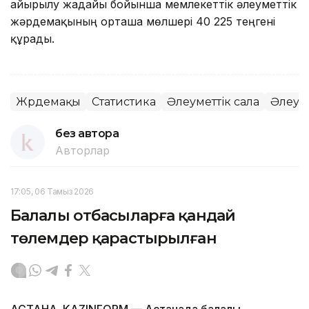
айырылу жағдайы бойынша мемлекеттік әлеуметтік
жәрдемақының орташа мөлшері 40 225 теңгені
құрады.
Жәрдемақы
Статистика
Әлеуметтік сала
Әлеуме
без автора
Авторлар
17:05, 06 Тамыз 2026
Балалы отбасыларға қандай
төлемдер қарастырылған
АСТАНА. KAZINFORM — Астанада балалы