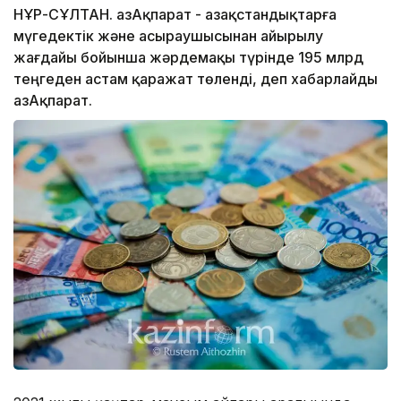
НҰР-СҰЛТАН. ҚазАқпарат - Қазақстандықтарға
мүгедектік және асыраушысынан айырылу
жағдайы бойынша жәрдемақы түрінде 195 млрд
теңгеден астам қаражат төленді, деп хабарлайды
ҚазАқпарат.