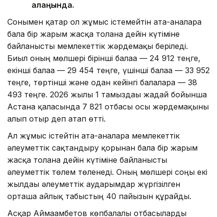
алаңында.
Сонымен қатар ол жұмыс істемейтін ата-аналарға
бала бір жарым жасқа толғанға дейін күтіміне
байланысты мемлекеттік жәрдемақы беріледі.
Биыл оның мөлшері бірінші балаға — 24 912 теңге,
екінші балаға — 29 454 теңге, үшінші балаға — 33 952
теңге, төртінші және одан кейінгі балаларға — 38
493 теңге. 2026 жылғы 1 тамыздағы жағдай бойынша
Астана қаласында 7 821 отбасы осы жәрдемақыны
алып отыр деп атап өтті.
Ал жұмыс істейтін ата-аналарға мемлекеттік
әлеуметтік сақтандыру қорынан бала бір жарым
жасқа толғанға дейін күтіміне байланысты
әлеуметтік төлем төленеді. Оның мөлшері соңғы екі
жылдағы әлеуметтік аударымдар жүргізілген
орташа айлық табыстың 40 пайызын құрайды.
Асқар Аймағамбетов көпбалалы отбасыларды