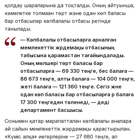
қолдау шараларына да тоқталды. Оның айтуынша,
кәмелетке толмаған төрт және одан көп баласы
бар отбасылар көпбалалы отбасы ретінде
танылады.
— Көпбалалы отбасыларға арналған
мемлекеттік жәрдемақы отбасының
табысына қарамастан тағайындалады.
Оның мөлшері төрт баласы бар
отбасыларға — 69 330 теңге, бес балаға —
86 673 теңге, алты балаға — 104 000 теңге,
жеті балаға — 121 360 теңге. Сегіз және
одан көп баласы бар отбасыларға әр балаға
17 300 теңгеден төленеді, — деді
департамент басшысы.
Сонымен қатар марапатталған көпбалалы аналарға
ай сайын мемлекеттік жәрдемақы қарастырылған.
«Күміс алқа» иегерлеріне — 27 680 теңге, ал