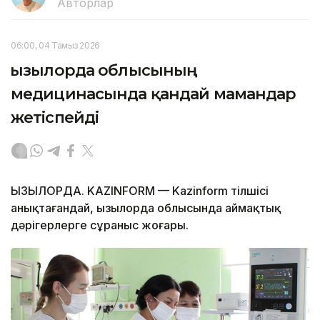
Авторлар
06:00, 04 Тамыз 2026
Қызылорда облысының
медицинасында қандай мамандар
жетіспейді
ҚЫЗЫЛОРДА. KAZINFORM — Kazinform тілшісі
анықтағандай, Қызылорда облысында аймақтық
дәрігерлерге сұраныс жоғары.