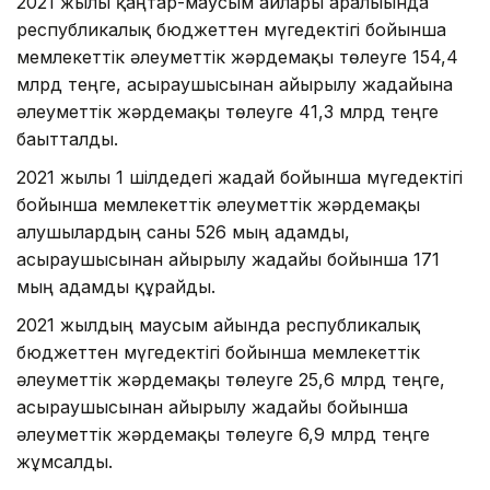
2021 жылғы қаңтар-маусым айлары аралығында
республикалық бюджеттен мүгедектігі бойынша
мемлекеттік әлеуметтік жәрдемақы төлеуге 154,4
млрд теңге, асыраушысынан айырылу жағдайына
әлеуметтік жәрдемақы төлеуге 41,3 млрд теңге
бағытталды.
2021 жылғы 1 шілдедегі жағдай бойынша мүгедектігі
бойынша мемлекеттік әлеуметтік жәрдемақы
алушылардың саны 526 мың адамды,
асыраушысынан айырылу жағдайы бойынша 171
мың адамды құрайды.
2021 жылдың маусым айында республикалық
бюджеттен мүгедектігі бойынша мемлекеттік
әлеуметтік жәрдемақы төлеуге 25,6 млрд теңге,
асыраушысынан айырылу жағдайы бойынша
әлеуметтік жәрдемақы төлеуге 6,9 млрд теңге
жұмсалды.