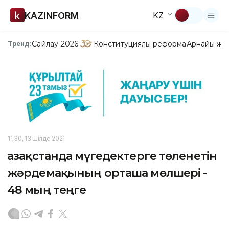
KAZINFORM
KZ
Сайлау-2026
Конституциялық реформа
Арнайы жо
Тренд:
11:30, 13 Шілде 2021
Қазақстанда мүгедектерге төленетін
жәрдемақының орташа мөлшері -
48 мың теңге