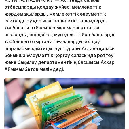
отбасыларды қолдау жүйесі мемлекеттік
жәрдемақыларды, мемлекеттік әлеуметтік
сақтандыру қорынан төленетін төлемдерді,
көпбалалы отбасылар мен марапатталған
аналарды, сондай-ақ мүгедектігі бар балаларды
тәрбиелеп отырған ата-аналарды қолдау
шараларын қамтиды. Бұл туралы Астана қаласы
бойынша Әлеуметтік қорғау саласында реттеу
және бақылау департаментінің басшысы Асқар
Аймағамбетов мәлімдеді.