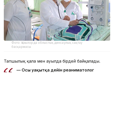
Фото: Қызылорда облыстық денсаулық сақтау
басқармасы
Тапшылық қала мен ауылда бірдей байқалады.
— Осы уақытқа дейін реаниматолог
көбірек жетіспейтін, бүгінде бұл тапшылық
сейілді. Аудандарға акушер-гинекологтар
аса қажет. Емханаларда балалар хирургі,
УЗИ-ге түсіретін және аймақтық дәрігерлер
жетіспейді. Сондықтан кейде екі ауылға
ортақ бір учаскелік дәрігер жұмыс істейді.