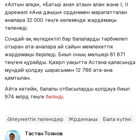
«Алтын алқа», «Батыр ана» атағын алған және I, II
дәрежелі «Ана даңқы» орденімен марапатталған
аналарға 32 000 теңге көлемінде жәрдемақы
төленеді.
Сондай-ақ мүгедектігі бар балаларды тәрбиелеп
отырған ата-аналарға ай сайын мемлекеттік
жәрдемақы беріледі. Биыл оның мөлшері 81 871
теңгені құрайды. Қазіргі уақытта Астана қаласында
мұндай қолдау шарасымен 12 786 ата-ана
қамтылған.
Айта кетейік, балалы отбасыларды қолдауға биыл
974 млрд теңге
бөлінді
.
Әлеуметтік төлемдер
Жәрдемақы
Бала күтімі
Ә
Тастан Тоянов