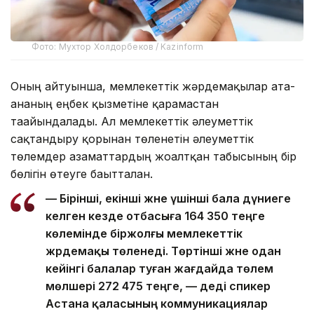
Фото: Мухтор Холдорбеков / Kazinform
Оның айтуынша, мемлекеттік жәрдемақылар ата-
ананың еңбек қызметіне қарамастан
тағайындалады. Ал мемлекеттік әлеуметтік
сақтандыру қорынан төленетін әлеуметтік
төлемдер азаматтардың жоғалтқан табысының бір
бөлігін өтеуге бағытталған.
— Бірінші, екінші және үшінші бала дүниеге
келген кезде отбасыға 164 350 теңге
көлемінде біржолғы мемлекеттік
жәрдемақы төленеді. Төртінші және одан
кейінгі балалар туған жағдайда төлем
мөлшері 272 475 теңге, — деді спикер
Астана қаласының коммуникациялар