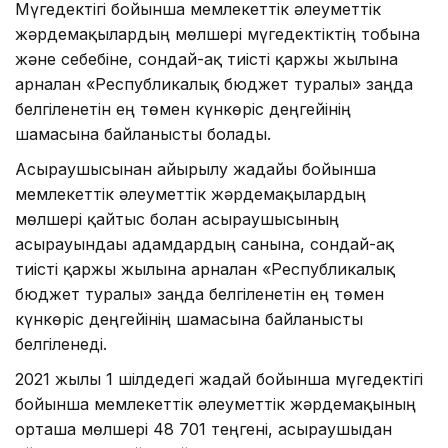
Мүгедектігі бойынша мемлекеттік әлеуметтік
жәрдемақылардың мөлшері мүгедектіктің тобына
және себебіне, сондай-ақ тиісті қаржы жылына
арналған «Республикалық бюджет туралы» заңда
белгіленетін ең төмен күнкөріс деңгейінің
шамасына байланысты болады.
Асыраушысынан айырылу жағдайы бойынша
мемлекеттік әлеуметтік жәрдемақылардың
мөлшері қайтыс болған асыраушысының
асырауындағы адамдардың санына, сондай-ақ
тиісті қаржы жылына арналған «Республикалық
бюджет туралы» заңда белгіленетін ең төмен
күнкөріс деңгейінің шамасына байланысты
белгіленеді.
2021 жылғы 1 шілдедегі жағдай бойынша мүгедектігі
бойынша мемлекеттік әлеуметтік жәрдемақының
орташа мөлшері 48 701 теңгені, асыраушыдан