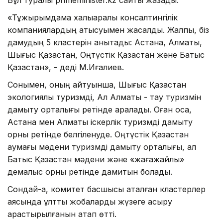
«Тұжырымдама халықаралық консалтингілік
компаниялардың қатысуымен жасалды. Жалпы, біз
дамудың 5 кластерін анықтадық: Астана, Алматы,
Шығыс Қазақстан, Оңтүстік Қазақстан және Батыс
Қазақстан», - деді М.Иғалиев.
Сонымен, оның айтуынша, Шығыс Қазақстан
экологиялық туризмді, Ал Алматы - тау туризмін
дамыту орталығы ретінде қаралады. Оған қоса,
Астана мен Алматы іскерлік туризмді дамыту
орны ретінде белгіленуде. Оңтүстік Қазақстан
аумағы мәдени туризмді дамыту орталығы, ал
Батыс Қазақстан мәдени және «жағажайлық»
демалыс орны ретінде дамитын болады.
Сондай-ақ, комитет басшысы аталған кластерлер
аясында ұлттық жобаларды жүзеге асыру
қарастырылғанын атап өтті.