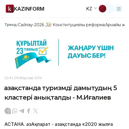
KAZINFORM
KZ
Сайлау-2026
Конституциялық реформа
Арнайы жо
Тренд:
20:41, 06 Маусым 2014
Қазақстанда туризмді дамытудың 5
кластері анықталды - М.Иғалиев
АСТАНА. ҚазАқпарат - Қазақстанда «2020 жылға