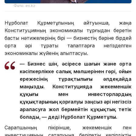
Фото: eri.kz
Нұрболат Құрметұлының айтуынша, жаңа
Конституцияның экономикалық тұрғыдан беретін
басты нәтижелерінің бірі — бизнестің бәріне бірдей
ортақ әрі тұрақты талаптарға негізделген
экономикалық жүйенің қалыптасуы.
— Бизнес үшін, әсіресе шағын және орта
кәсіпкерлікке салық мөлшерінен гөрі, ойын
ережесінің тұрақтылығы әлдеқайда
маңызды. Конституцияда жекеменшік
құқығы мен инвесторлардың
құқықтарының қорғалуы заңсыз әрі негізсіз
араласуға жол бермейтін құқықтық тетік
болады, — деді Нұрболат Құрметұлы.
Сарапшының пікірінше, жекеменшік пен
инвестицияның сақталуына берілетін кепілдіктің