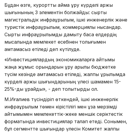
Бұдан өзге, курорттық аймақ құру күрделі қаржы
шығынының 3 элементін болжайды: сыртқы
магистральдік инфрақұрылым, ішкі инженерлік және
туристік инфрақұрылым, коммерциялық нысандар.
Сыртқы инфрақұрылымды дамыту басқа елдердің
мысалында мемлекет есебінен толығымен
қамтамасыз етіледі деп күтілуде.
«Инвестициялардың экономикаларға қайтымы
жаңа жұмыс орындарын құру арқылы бюджетке
түсім кезінде қамтамасыз етіледі, жалпы құрылымда
күрделі қаржы шығындарының үлесі шамамен 15-
25%-ды құрайды», - деп толықтырды ол.
М.Иғалиев түсіндіріп өткендей, ішкі инженерлік
инфрақұрылым төмен кірістілігі мен ұзақ мерзімді
қайтымымен мемлекеттік-жеке меншік серіктестік
форматында инвестициялар талап етеді. Сонымен,
бұл сегментте шығындар үлесін Комитет жалпы