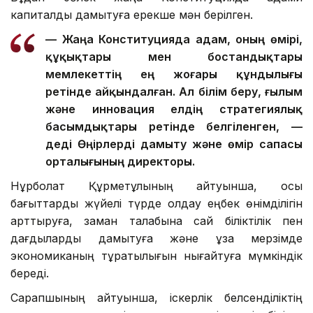
капиталды дамытуға ерекше мән берілген.
— Жаңа Конституцияда адам, оның өмірі,
құқықтары мен бостандықтары
мемлекеттің ең жоғары құндылығы
ретінде айқындалған. Ал білім беру, ғылым
және инновация елдің стратегиялық
басымдықтары ретінде белгіленген, —
деді Өңірлерді дамыту және өмір сапасы
орталығының директоры.
Нұрболат Құрметұлының айтуынша, осы
бағыттарды жүйелі түрде қолдау еңбек өнімділігін
арттыруға, заман талабына сай біліктілік пен
дағдыларды дамытуға және ұзақ мерзімде
экономиканың тұрақтылығын нығайтуға мүмкіндік
береді.
Сарапшының айтуынша, іскерлік белсенділіктің