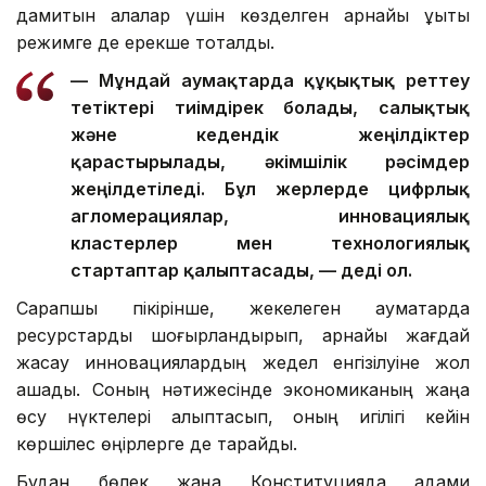
дамитын қалалар үшін көзделген арнайы құқықтық
режимге де ерекше тоқталды.
— Мұндай аумақтарда құқықтық реттеу
тетіктері тиімдірек болады, салықтық
және кедендік жеңілдіктер
қарастырылады, әкімшілік рәсімдер
жеңілдетіледі. Бұл жерлерде цифрлық
агломерациялар, инновациялық
кластерлер мен технологиялық
стартаптар қалыптасады, — деді ол.
Сарапшы пікірінше, жекелеген аумақтарда
ресурстарды шоғырландырып, арнайы жағдай
жасау инновациялардың жедел енгізілуіне жол
ашады. Соның нәтижесінде экономиканың жаңа
өсу нүктелері қалыптасып, оның игілігі кейін
көршілес өңірлерге де тарайды.
Бұдан бөлек жаңа Конституцияда адами