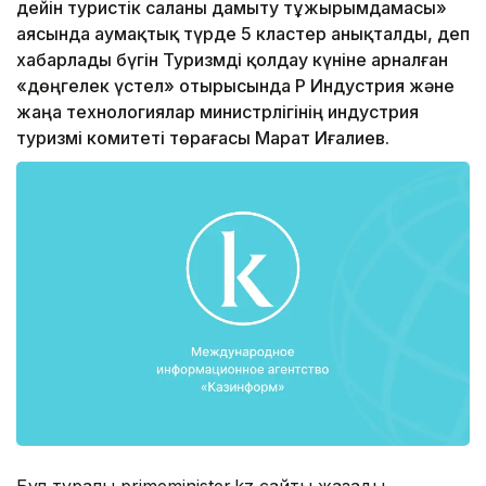
дейін туристік саланы дамыту тұжырымдамасы»
аясында аумақтық түрде 5 кластер анықталды, деп
хабарлады бүгін Туризмді қолдау күніне арналған
«дөңгелек үстел» отырысында ҚР Индустрия және
жаңа технологиялар министрлігінің индустрия
туризмі комитеті төрағасы Марат Иғалиев.
Бұл туралы primeminister.kz сайты жазады.