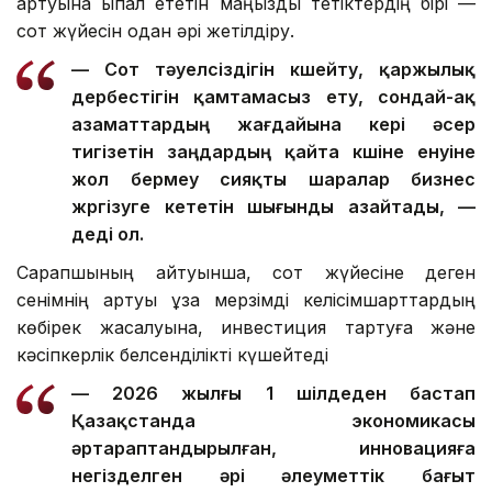
артуына ықпал ететін маңызды тетіктердің бірі —
сот жүйесін одан әрі жетілдіру.
— Сот тәуелсіздігін күшейту, қаржылық
дербестігін қамтамасыз ету, сондай-ақ
азаматтардың жағдайына кері әсер
тигізетін заңдардың қайта күшіне енуіне
жол бермеу сияқты шаралар бизнес
жүргізуге кететін шығынды азайтады, —
деді ол.
Сарапшының айтуынша, сот жүйесіне деген
сенімнің артуы ұзақ мерзімді келісімшарттардың
көбірек жасалуына, инвестиция тартуға және
кәсіпкерлік белсенділікті күшейтеді
— 2026 жылғы 1 шілдеден бастап
Қазақстанда экономикасы
әртараптандырылған, инновацияға
негізделген әрі әлеуметтік бағыт