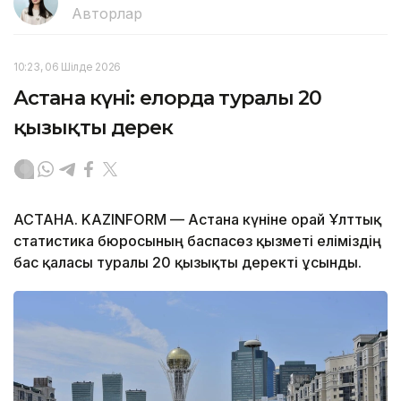
Авторлар
10:23, 06 Шілде 2026
Астана күні: елорда туралы 20
қызықты дерек
АСТАНА. KAZINFORM — Астана күніне орай Ұлттық
статистика бюросының баспасөз қызметі еліміздің
бас қаласы туралы 20 қызықты деректі ұсынды.