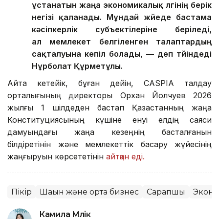
ұстанатын жаңа экономикалық үлгінің берік
негізі қаланады. Мұндай жүйеде бастама
кәсіпкерлік субъектілеріне беріледі,
ал мемлекет белгіленген талаптардың
сақталуына кепіл болады, — деп түйіндеді
Нұрболат Құрметұлы.
Айта кетейік, бұған дейін, CASPIA талдау
орталығының директоры Орхан Йолчуев 2026
жылғы 1 шілдеден бастап Қазақстанның жаңа
Конституциясының күшіне енуі елдің саяси
дамуындағы жаңа кезеңнің басталғанын
білдіретінін және мемлекеттік басқару жүйесінің
жаңғыруын көрсететінін
айтқан еді.
Пікір
Шағын және орта бизнес
Сарапшы
Экон
Камила Мүлік