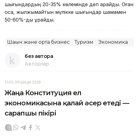
шығындардың 20-35% көлемінде деп қарайды. Оған
қоса, жылжымайтын мүлікке шығындар шамамен
50-60%-ды құрайды.
Шағын және орта бизнес
Туризм
Экономика
Қ
без автора
Авторлар
11:00, 06 Шілде 2026
Жаңа Конституция ел
экономикасына қалай әсер етеді —
сарапшы пікірі