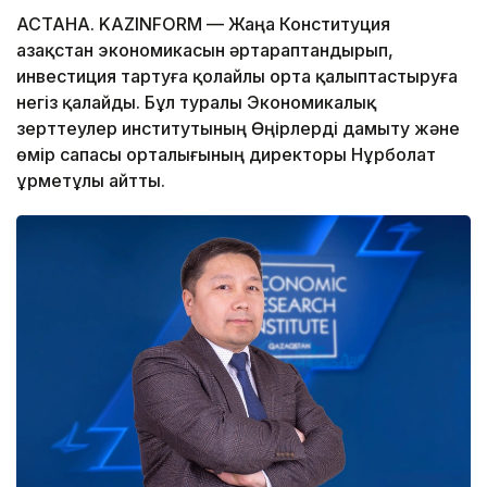
АСТАНА. KAZINFORM — Жаңа Конституция
Қазақстан экономикасын әртараптандырып,
инвестиция тартуға қолайлы орта қалыптастыруға
негіз қалайды. Бұл туралы Экономикалық
зерттеулер институтының Өңірлерді дамыту және
өмір сапасы орталығының директоры Нұрболат
Құрметұлы айтты.