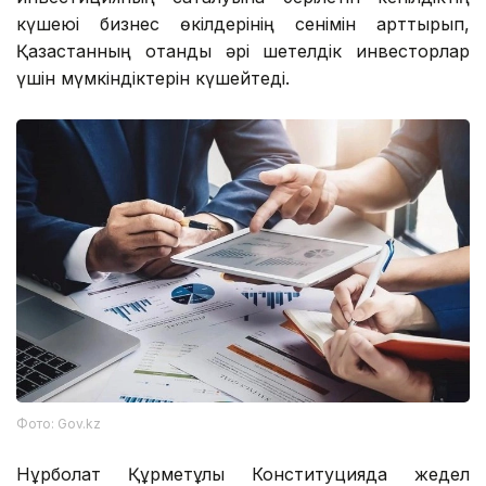
күшеюі бизнес өкілдерінің сенімін арттырып,
Қазақстанның отандық әрі шетелдік инвесторлар
үшін мүмкіндіктерін күшейтеді.
Фото: Gov.kz
Нұрболат Құрметұлы Конституцияда жедел