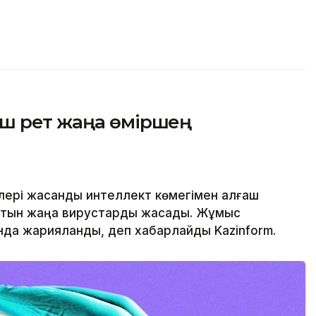
ш рет жаңа өміршең
лері жасанды интеллект көмегімен алғаш
латын жаңа вирустарды жасады. Жұмыс
да жарияланды, деп хабарлайды Kazinform.