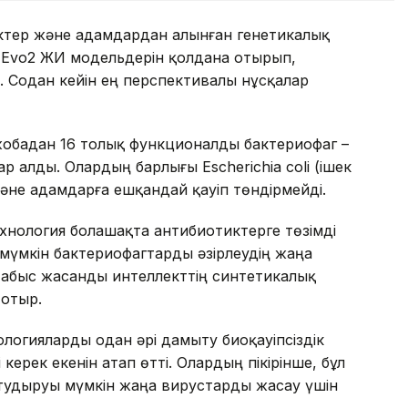
іктер және адамдардан алынған генетикалық
 Evo2 ЖИ модельдерін қолдана отырып,
 Содан кейін ең перспективалы нұсқалар
жобадан 16 толық функционалды бактериофаг –
 алды. Олардың барлығы Escherichia coli (ішек
әне адамдарға ешқандай қауіп төндірмейді.
хнология болашақта антибиотиктерге төзімді
үмкін бактериофагтарды әзірлеудің жаңа
 табыс жасанды интеллекттің синтетикалық
 отыр.
логияларды одан әрі дамыту биоқауіпсіздік
керек екенін атап өтті. Олардың пікірінше, бұл
 тудыруы мүмкін жаңа вирустарды жасау үшін