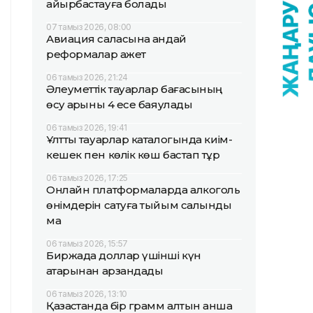
айырбастауға болады
07 тамыз 2026, 08:00
Авиация саласына қандай
реформалар қажет
06 тамыз 2026, 21:24
Әлеуметтік тауарлар бағасының
өсу қарқыны 4 есе баяулады
06 тамыз 2026, 19:41
Ұлттық тауарлар каталогында киім-
кешек пен көлік көш бастап тұр
06 тамыз 2026, 17:25
Онлайн платформаларда алкоголь
өнімдерін сатуға тыйым салынды
ма
06 тамыз 2026, 15:57
Биржада доллар үшінші күн
қатарынан арзандады
06 тамыз 2026, 13:10
Қазақстанда бір грамм алтын қанша