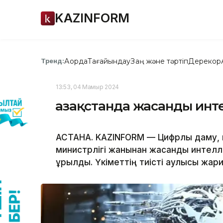
KAZINFORM
Ақорда
Тағайындау
Заң және тәртіп
Дерекқор
Тренд:
13:53, 04 Мамыр 2024
Қазақстанда жасанды инт
АСТАНА. KAZINFORM — Цифрлық даму, 
министрлігі жанынан жасанды интелл
құрылды. Үкіметтің тиісті қаулысы жар