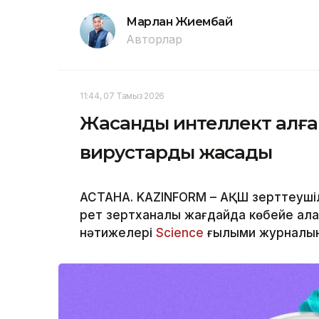
Марлан Жиембай
Авторлар
11:44, 07 Тамыз 2026
Жасанды интеллект алға
вирустарды жасады
АСТАНА. KAZINFORM – АҚШ зерттеуші
рет зертханалық жағдайда көбейе а
нәтижелері
Science
ғылыми журналын