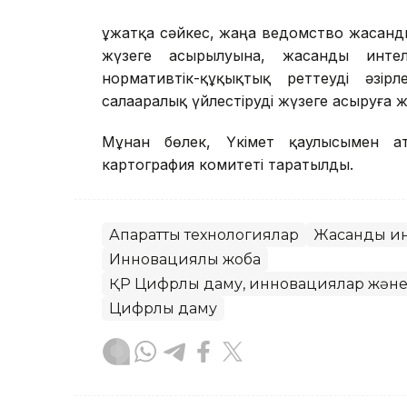
Құжатқа сәйкес, жаңа ведомство жасанд
жүзеге асырылуына, жасанды интел
нормативтік-құқықтық реттеуді әзі
салааралық үйлестіруді жүзеге асыруға ж
Мұнан бөлек, Үкімет қаулысымен ат
картография комитеті таратылды.
Ақпараттық технологиялар
Жасанды ин
Инновациялық жоба
ҚР Цифрлық даму, инновациялар және 
Цифрлық даму