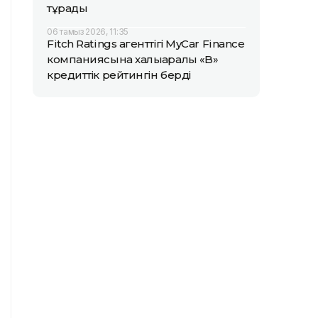
тұрады
06 тамыз 2026, 11:35
Fitch Ratings агенттігі MyCar Finance
компаниясына халықаралық «B»
кредиттік рейтингін берді