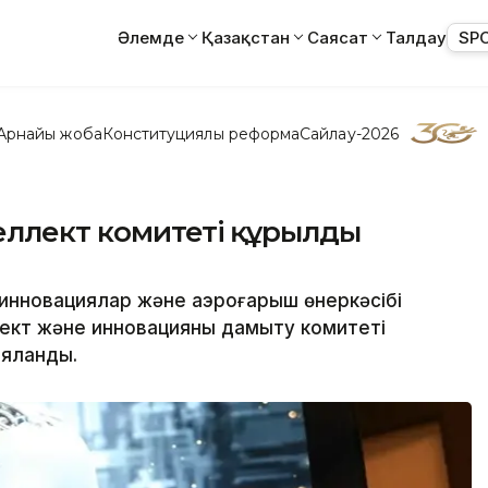
Әлемде
Қазақстан
Саясат
Талдау
SP
Арнайы жоба
Конституциялық реформа
Сайлау-2026
еллект комитеті құрылды
инновациялар және аэроғарыш өнеркәсібі
ект және инновацияны дамыту комитеті
ияланды.