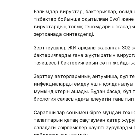
Ғалымдар вирустар, бактериялар, өсімд
тізбектер бойынша оқытылған Evo1 және
вирустардың толық геномдарын жасады.
зертханада синтезделді.
Зерттеушілер ЖИ арқылы жасалған 302 
бактерияларды ғана жұқтыратын вирустар
таяқшасы) бактерияларын сәтті жойды ж
Зерттеу авторларының айтуынша, бұл те
инфекцияларды емдеу үшін қолданылуы м
мүмкіндіктерін ашады. Бұдан басқа, бұл
биология саласындағы әлеуетін танытып
Сарапшылар сонымен бірге мұндай техно
талаптарын қатаң сақтаумен қатар жүруі 
саладағы әзірлемелер қауіпті ауруларды
пайдаланылуы мүмкін.