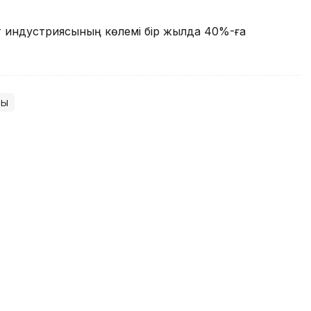
т индустриясының көлемі бір жылда 40%-ға
ық
екторлары Қытайдың білім