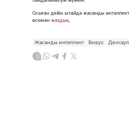
Осыған дейін Қытайда жасанды интеллек
өскенін
жаздық
.
Жасанды интеллект
Вирус
Денсаул
Зарина Туғанбаева
Авторлар
09:33, 07 Тамыз 2026
Қазақстандық мектеп дир