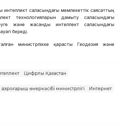
ы интеллект саласындағы мемлекеттік саясаттың
лект технологияларын дамыту саласындағы
рлеуге және жасанды интеллект саласындағы
ауап береді.
алған министрлікке қарасты Геодезия және
теллект
Цифрлық Қазақстан
аэроғарыш өнеркәсібі министрлігі
Интернет