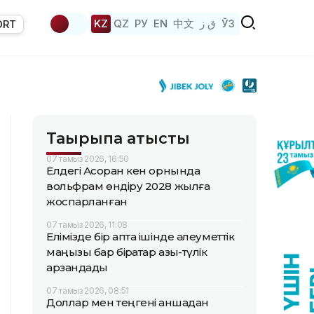
KZ
QZ
РУ
EN
中文
ق ز
ЎЗ
ORT
Тақырыпқа қатысты
07 тамыз 2026, 16:50
Елдегі Ақсоран кен орнында
вольфрам өндіру 2028 жылға
жоспарланған
07 тамыз 2026, 11:08
Елімізде бір апта ішінде әлеуметтік
маңызы бар бірқатар азық-түлік
арзандады
07 тамыз 2026, 08:51
Доллар мен теңгені қаншадан