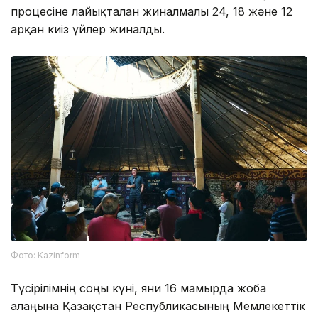
процесіне лайықталған жиналмалы 24, 18 және 12
арқан киіз үйлер жиналды.
Фото: Kazinform
Түсірілімнің соңғы күні, яғни 16 мамырда жоба
алаңына Қазақстан Республикасының Мемлекеттік