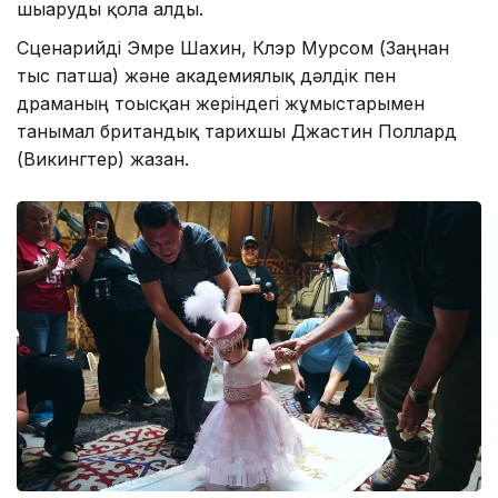
шығаруды қолға алды.
Сценарийді Эмре Шахин, Клэр Мурсом (Заңнан
тыс патша) және академиялық дәлдік пен
драманың тоғысқан жеріндегі жұмыстарымен
танымал британдық тарихшы Джастин Поллард
(Викингтер) жазған.