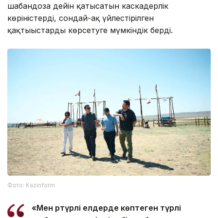
шабандозға дейін қатысатын каскадерлік
көріністерді, сондай-ақ үйлестірілген
қақтығыстарды көрсетуге мүмкіндік берді.
Фото: Kazinform
«Мен әртүрлі елдерде көптеген түрлі