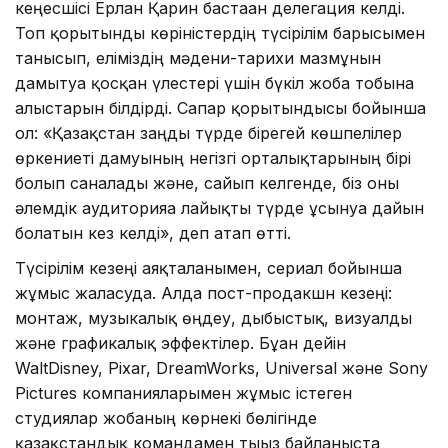
кеңесшісі Ерлан Қарин бастаған делегация келді.
Топ қорытынды көріністердің түсірілім барысымен
танысып, еліміздің мәдени-тарихи мазмұнын
дамытуға қосқан үлестері үшін бүкіл жоба тобына
алғыстарын білдірді. Сапар қорытындысы бойынша
ол: «Қазақстан заңды түрде бірегей көшпелілер
өркениеті дамуының негізгі орталықтарының бірі
болып саналады және, сайып келгенде, біз оны
әлемдік аудиторияға лайықты түрде ұсынуға дайын
болатын кез келді», деп атап өтті.
Түсірілім кезеңі аяқталғанымен, сериал бойынша
жұмыс жалғасуда. Алда пост-продакшн кезеңі:
монтаж, музыкалық өңдеу, дыбыстық, визуалды
және графикалық эффектілер. Бұған дейін
WaltDisney, Pixar, DreamWorks, Universal және Sony
Pictures компанияларымен жұмыс істеген
студиялар жобаның көрнекі бөлігінде
қазақстандық командамен тығыз байланыста