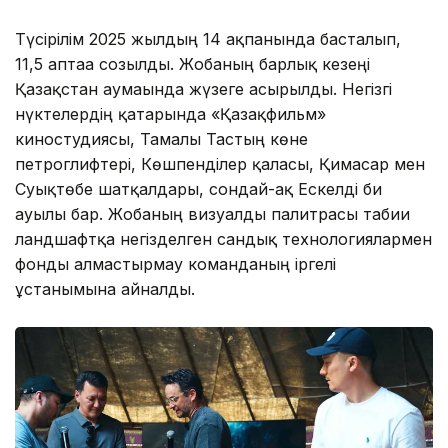
Түсірілім 2025 жылдың 14 ақпанында басталып,
11,5 аптаға созылды. Жобаның барлық кезеңі
Қазақстан аумағында жүзеге асырылды. Негізгі
нүктелердің қатарында «Қазақфильм»
киностудиясы, Тамғалы Тастың көне
петроглифтері, Көшпенділер қаласы, Қимасар мен
Суықтөбе шатқалдары, сондай-ақ Ескелді би
ауылы бар. Жобаның визуалды палитрасы табиғи
ландшафтқа негізделген сандық технологиялармен
фонды алмастырмау команданың іргелі
ұстанымына айналды.