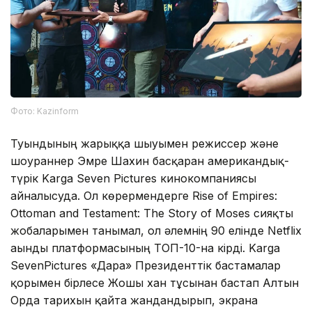
Фото: Kazinform
Туындының жарыққа шығуымен режиссер және
шоураннер Эмре Шахин басқарған американдық-
түрік Karga Seven Pictures кинокомпаниясы
айналысуда. Ол көрермендерге Rise of Empires:
Ottoman and Testament: The Story of Moses сияқты
жобаларымен танымал, ол әлемнің 90 елінде Netflix
ағынды платформасының ТОП-10-на кірді. Karga
SevenPictures «Дара» Президенттік бастамалар
қорымен бірлесе Жошы хан тұсынан бастап Алтын
Орда тарихын қайта жандандырып, экранға