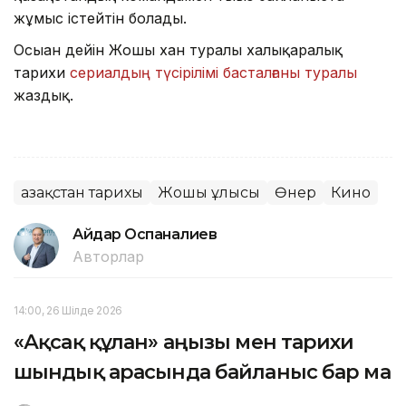
жұмыс істейтін болады.
Осыған дейін Жошы хан туралы халықаралық
тарихи
сериалдың түсірілімі басталғаны туралы
жаздық.
Қазақстан тарихы
Жошы ұлысы
Өнер
Кино
Айдар Оспаналиев
Авторлар
14:00, 26 Шілде 2026
«Ақсақ құлан» аңызы мен тарихи
шындық арасында байланыс бар ма