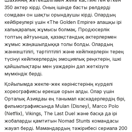
350 актер кірді. Оның ішінде басты рөлдерді
сомдаған он шақты орындаушы кірді. Олардың
кейбіреулері үшін «The Golden Empire» алғашқы ірі
халықаралық жұмысы болмақ. Продюсерлік
топтың айтуынша, қазақстандық актерлермен
жұмыс жаңашылдыққа толы болды. Олардың
жанкештілігі, тәртіптілігі және кейіпкерлерін терең
түсінуі кейіпкерлердің эмоциялық реңктерін, ішкі
қайшылықтары мен уәждерін дәл жеткізуге
мүмкіндік берді.
Қойылымда жекпе-жек көріністерінің күрделі
хореографиясы ерекше орын алды. Олар үшін
Орталық Азиядағы ең танымал каскадерлердің бірі,
фильмографиясында Mulan (Disney), Marco Polo
(Netflix), Vikings, The Last Duel және басқа да ірі
жобаларды қамтитын Nomad Stunts командасы
жауап берді. Мамандардың тәжірибесі сериалға 200