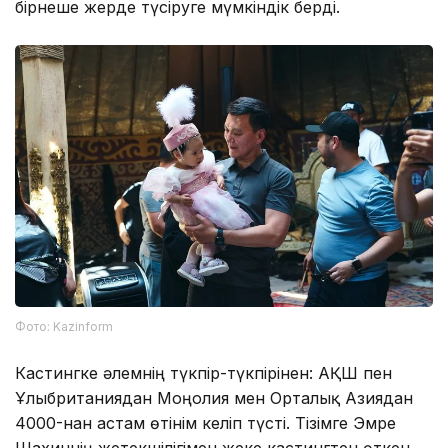
бірнеше жерде түсіруге мүмкіндік берді.
Фото: Kazinform
Кастингке әлемнің түкпір-түкпірінен: АҚШ пен
Ұлыбританиядан Моңғолия мен Орталық Азиядан
4000-нан астам өтінім келіп түсті. Тізімге Эмре
Шахиннің жетекшілігімен жеке кастингтен өткен