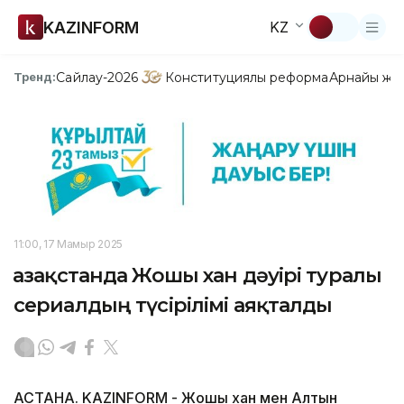
KAZINFORM
KZ
Сайлау-2026
Конституциялық реформа
Арнайы жо
Тренд:
11:00, 17 Мамыр 2025
Қазақстанда Жошы хан дәуірі туралы
сериалдың түсірілімі аяқталды
АСТАНА. KAZINFORM - Жошы хан мен Алтын