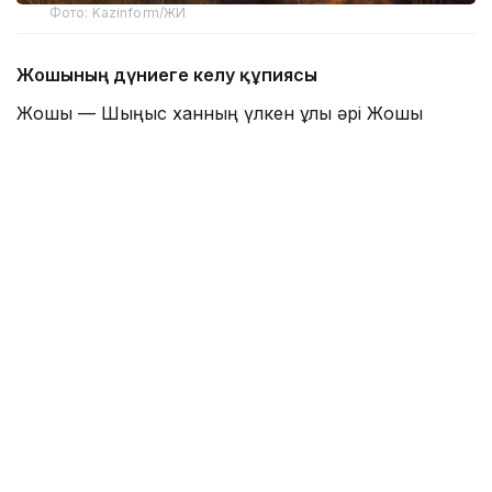
Фото: Kazinform/ЖИ
Жошының дүниеге келу құпиясы
Жошы — Шыңғыс ханның үлкен ұлы әрі Жошы
ұлысының негізін қалаушы. Тарихшының
айтуынша, Жошы ортағасырлық тарихтағы ең
жұмбақ тұлғалардың бірі болып қала береді. Оның
төңірегіндегі ғылыми пікірталас ғасырлар бойы
жалғасып келеді. Ал тарихи дереккөздердегі
қайшылықтар Шыңғыс хан ұрпақтарының билікке
таласы салдарынан одан сайын өрши түскен.
— Бұл бағытта басы ашылмаған сұрақ өте
көп және талас әлі толастаған емес. Сұрақ
негізінен оның дүниеге келуі, Моңғол
империясындағы мәртебесі, өлімінің себебі
мен уақыты турасында өрбиді. Пікір
қайшылығы Шыңғыс хан ұрпақтары билік