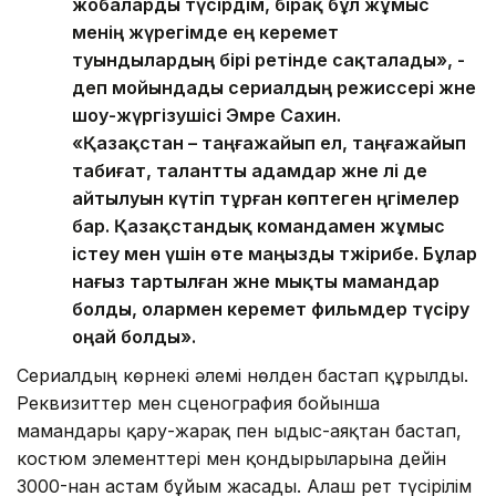
жобаларды түсірдім, бірақ бұл жұмыс
менің жүрегімде ең керемет
туындылардың бірі ретінде сақталады», -
деп мойындады сериалдың режиссері және
шоу-жүргізушісі Эмре Сахин.
«Қазақстан – таңғажайып ел, таңғажайып
табиғат, талантты адамдар және әлі де
айтылуын күтіп тұрған көптеген әңгімелер
бар. Қазақстандық командамен жұмыс
істеу мен үшін өте маңызды тәжірибе. Бұлар
нағыз тартылған және мықты мамандар
болды, олармен керемет фильмдер түсіру
оңай болды».
Сериалдың көрнекі әлемі нөлден бастап құрылды.
Реквизиттер мен сценография бойынша
мамандары қару-жарақ пен ыдыс-аяқтан бастап,
костюм элементтері мен қондырғыларына дейін
3000-нан астам бұйым жасады. Алғаш рет түсірілім