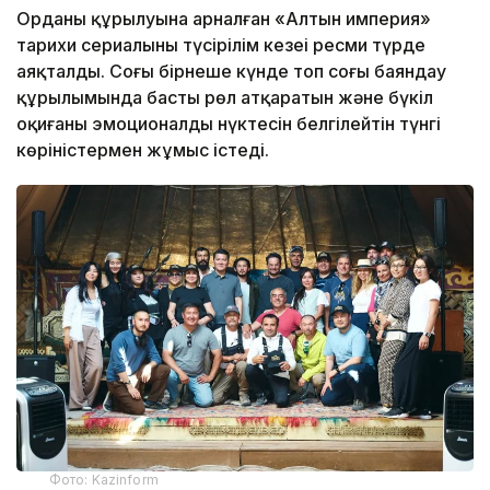
Орданың құрылуына арналған «Алтын империя»
тарихи сериалының түсірілім кезеңі ресми түрде
аяқталды. Соңғы бірнеше күнде топ соңғы баяндау
құрылымында басты рөл атқаратын және бүкіл
оқиғаның эмоционалды нүктесін белгілейтін түнгі
көріністермен жұмыс істеді.
Фото: Kazinform