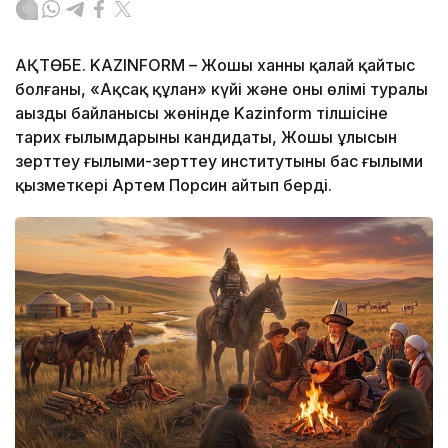
АҚТӨБЕ. KAZINFORM – Жошы ханның қалай қайтыс
болғаны, «Ақсақ құлан» күйі және оның өлімі туралы
аңыздың байланысы жөнінде Kazinform тілшісіне
тарих ғылымдарының кандидаты, Жошы ұлысын
зерттеу ғылыми-зерттеу институтының бас ғылыми
қызметкері Артем Порсин айтып берді.