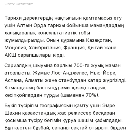
Фото: Kazinform
Тарихи деректердің нақтылығын қамтамасыз ету
үшін Алтын Орда тарихы бойынша мамандардың
халықаралық консультативтік тобы
жұмылдырылды. Оның құрамына Қазақстан,
Моңғолия, Ұлыбритания, Франция, Қытай және
АҚШ сарапшылары кірді.
Сериалдың шығуына барлығы 700-ге жуық маман
атсалысты. Жұмыс Лос-Анджелес, Нью-Йорк,
Астана, Алматы және станбұлдан қатар жүргізілді.
Команданың басты құрамы қазақстандық
кәсіпқойлардан тұрды (шамамен 70%).
Бүкіл түсірілім географиясын қамту үшін Эмре
Шахин қазақстандық жас режиссер басқарған
қосымша түсіру бөлімін құруға шешім қабылдады.
Бұл кестені бұзбай, сапаны сақтай отырып, бірден