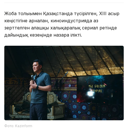
Жоба толығымен Қазақстанда түсірілген, ХІІІ ғасыр
кеңістігіне арналған, киноиндустрияда аз
зерттелген алғашқы халықаралық сериал ретінде
дайындық кезеңінде назарға ілікті.
Фото: Kazinform