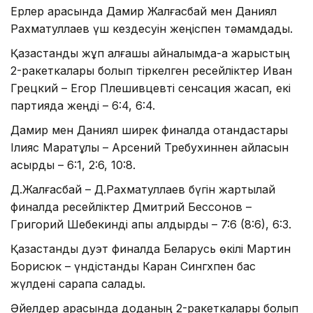
Ерлер арасында Дамир Жалғасбай мен Даниял
Рахматуллаев үш кездесуін жеңіспен тәмамдады.
Қазақстандық жұп алғашқы айналымда-ақ жарыстың
2-ракеткалары болып тіркелген ресейліктер Иван
Грецкий – Егор Плешивцевті сенсация жасап, екі
партияда жеңді – 6:4, 6:4.
Дамир мен Даниял ширек финалда отандастары
Ілияс Маратұлы – Арсений Требухиннен айласын
асырды – 6:1, 2:6, 10:8.
Д.Жалғасбай – Д.Рахматуллаев бүгін жартылай
финалда ресейліктер Дмитрий Бессонов –
Григорий Шебекинді қапы қалдырды – 7:6 (8:6), 6:3.
Қазақстандық дуэт финалда Беларусь өкілі Мартин
Борисюк – үндістандық Каран Сингхпен бас
жүлдені сарапқа салады.
Әйелдер арасында доданың 2-ракеткалары болып