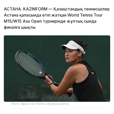
АСТАНА. KAZINFORM — Қазақстандық теннисшілер
Астана қаласында өтіп жатқан World Tennis Tour
M15/W15 Asu Open турнирінде жұптық сында
финалға шықты.
Фото: Қазақстан теннис федерациясы