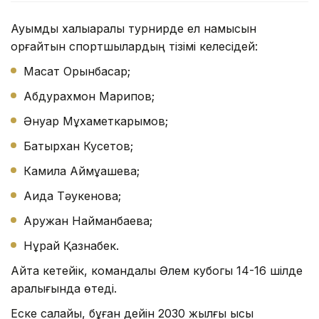
Ауқымды халықаралық турнирде ел намысын
қорғайтын спортшылардың тізімі келесідей:
Мақсат Орынбасар;
Абдурахмон Марипов;
Әнуар Мұхаметкарымов;
Батырхан Кусетов;
Камила Аймұқашева;
Аида Тәукенова;
Аружан Найманбаева;
Нұрай Қазнабек.
Айта кетейік, командалық Әлем кубогы 14-16 шілде
аралығында өтеді.
Еске салайық, бұған дейін 2030 жылғы қысқы