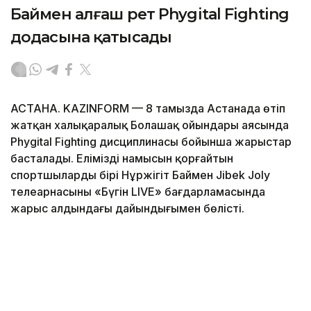
Баймен алғаш рет Phygital Fighting
додасына қатысады
АСТАНА. KAZINFORM — 8 тамызда Астанада өтіп
жатқан халықаралық Болашақ ойындары аясында
Phygital Fighting дисциплинасы бойынша жарыстар
басталады. Еліміздің намысын қорғайтын
спортшылардың бірі Нұржігіт Баймен Jibek Joly
телеарнасының «Бүгін LIVE» бағдарламасында
жарыс алдындағы дайындығымен бөлісті.