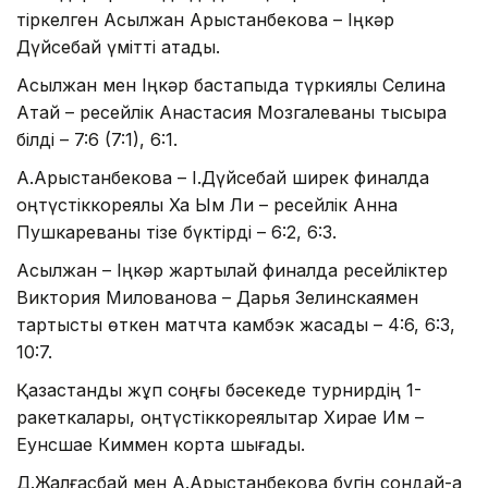
тіркелген Асылжан Арыстанбекова – Іңкәр
Дүйсебай үмітті ақтады.
Асылжан мен Іңкәр бастапқыда түркиялық Селина
Атай – ресейлік Анастасия Мозгалеваны тықсыра
білді – 7:6 (7:1), 6:1.
А.Арыстанбекова – І.Дүйсебай ширек финалда
оңтүстіккореялық Ха Ым Ли – ресейлік Анна
Пушкареваны тізе бүктірді – 6:2, 6:3.
Асылжан – Іңкәр жартылай финалда ресейліктер
Виктория Милованова – Дарья Зелинскаямен
тартысты өткен матчта камбэк жасады – 4:6, 6:3,
10:7.
Қазақстандық жұп соңғы бәсекеде турнирдің 1-
ракеткалары, оңтүстіккореялықтар Хирае Им –
Еунсшае Киммен кортқа шығады.
Д.Жалғасбай мен А.Арыстанбекова бүгін сондай-ақ