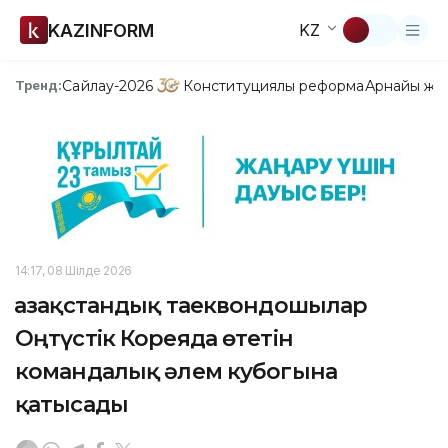
KAZINFORM
KZ
Сайлау-2026
Конституциялық реформа
Арнайы жо
Тренд:
14:17, 08 Шілде 2026
Қазақстандық таеквондошылар
Оңтүстік Кореяда өтетін
командалық әлем кубогына
қатысады