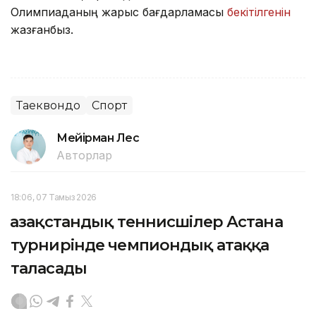
Олимпиаданың жарыс бағдарламасы
бекітілгенін
жазғанбыз.
Таеквондо
Спорт
Мейірман Лес
Авторлар
18:06, 07 Тамыз 2026
Қазақстандық теннисшілер Астана
турнирінде чемпиондық атаққа
таласады