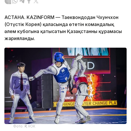
АСТАНА. KAZINFORM — Таеквондодан Чхунчхон
(Оңтүстік Корея) қаласында өтетін командалық
әлем кубогына қатысатын Қазақстанның құрамасы
жарияланды.
Фото: ҚР ҰОК