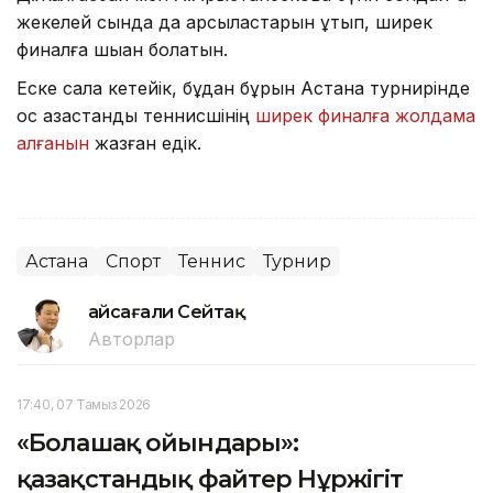
жекелей сында да қарсыластарын ұтып, ширек
финалға шыққан болатын.
Еске сала кетейік, бұдан бұрын Астана турнирінде
қос қазақстандық теннисшінің
ширек финалға жолдама
алғанын
жазған едік.
Астана
Спорт
Теннис
Турнир
Ғайсағали Сейтақ
Авторлар
17:40, 07 Тамыз 2026
«Болашақ ойындары»:
қазақстандық файтер Нұржігіт