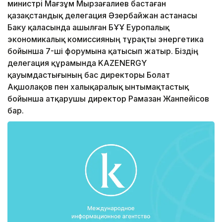
министрі Мағзұм Мырзағалиев бастаған
қазақстандық делегация Әзербайжан астанасы
Баку қаласында ашылған БҰҰ Еуропалық
экономикалық комиссияның тұрақты энергетика
бойынша 7-ші форумына қатысып жатыр. Біздің
делегация құрамында KAZENERGY
қауымдастығының бас директоры Болат
Ақшолақов пен халықаралық ынтымақтастық
бойынша атқарушы директор Рамазан Жанпейісов
бар.