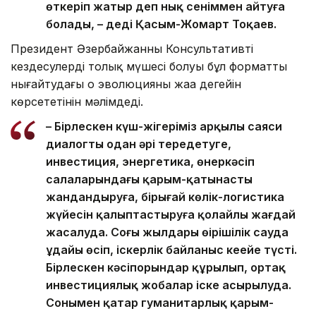
өткеріп жатыр деп нық сеніммен айтуға
болады, – деді Қасым-Жомарт Тоқаев.
Президент Әзербайжанның Консультативті
кездесулердің толық мүшесі болуы бұл форматты
нығайтудағы оң эволюцияның жаңа деңгейін
көрсететінін мәлімдеді.
– Бірлескен күш-жігеріміз арқылы саяси
диалогты одан әрі тереңдетуге,
инвестиция, энергетика, өнеркәсіп
салаларындағы қарым-қатынасты
жандандыруға, бірыңғай көлік-логистика
жүйесін қалыптастыруға қолайлы жағдай
жасалуда. Соңғы жылдары өңірішілік сауда
ұдайы өсіп, іскерлік байланыс кеңейе түсті.
Бірлескен кәсіпорындар құрылып, ортақ
инвестициялық жобалар іске асырылуда.
Сонымен қатар гуманитарлық қарым-