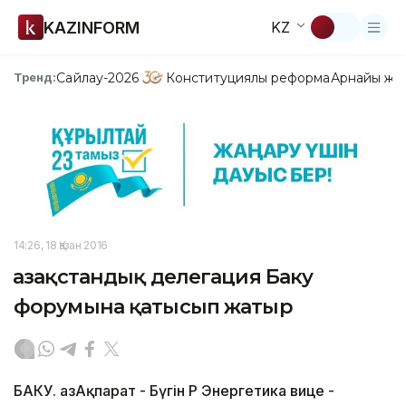
KAZINFORM
KZ
Сайлау-2026
Конституциялық реформа
Арнайы жо
Тренд:
14:26, 18 Қазан 2016
Қазақстандық делегация Баку
форумына қатысып жатыр
БАКУ. ҚазАқпарат - Бүгін ҚР Энергетика вице -