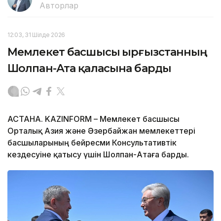
Авторлар
12:03, 31 Шілде 2026
Мемлекет басшысы Қырғызстанның
Шолпан-Ата қаласына барды
АСТАНА. KAZINFORM – Мемлекет басшысы
Орталық Азия және Әзербайжан мемлекеттері
басшыларының бейресми Консультативтік
кездесуіне қатысу үшін Шолпан-Атаға барды.