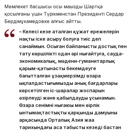
Мемлекет басшысы осы маңызды Шартқа
қосылғаны үшін Түрікменстан Президенті Сердар
Бердімұхамедовке алғыс айтты.
– Келесі кезең аталған құжат ережелерін
нақты іске асыру болуға тиіс деп
санаймын. Осыған байланысты достық пен
тату көршілікті одан әрі нығайтуға, сауда-
экономикалық, мәдени-гуманитарлық
қарым-қатынасты бекемдеуге
бағытталған ұзақмерзімді өзара
ықпалдастығымыздың анық бағдарлары
көрсетілген іс-шаралар жоспарын
әзірлеуді және қабылдауды ұсынамын.
Өзара сенімнің нығаюы мен өңірлік
ынтымақтастықтың қарқынды дамуының
арқасында Орталық Азия жаңа
тарихындағы аса табысты кезеңді бастан