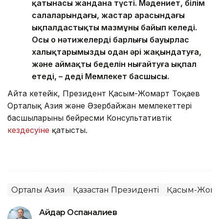
қатынасы жандана түсті. Мәдениет, білім
салаларындағы, жастар арасындағы
ықпалдастықтың мазмұны байып келеді.
Осы оң нәтижелердің барлығы бауырлас
халықтарымызды одан әрі жақындатуға,
және аймақтың беделін нығайтуға ықпал
етеді, – деді Мемлекет басшысы.
Айта кетейік, Президент Қасым-Жомарт Тоқаев
Орталық Азия және Әзербайжан мемлекеттері
басшыларының бейресми Консультативтік
кездесуіне
қатысты.
Орталық Азия
Қазақстан Президенті
Қасым-Жомар
Айдар Оспаналиев