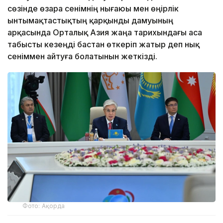
сөзінде өзара сенімнің нығаюы мен өңірлік
ынтымақтастықтың қарқынды дамуының
арқасында Орталық Азия жаңа тарихындағы аса
табысты кезеңді бастан өткеріп жатыр деп нық
сеніммен айтуға болатынын жеткізді.
Фото: Ақорда