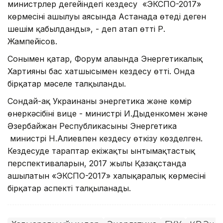
министрлер деңгейіндегі кездесу «ЭКСПО-2017»
көрмесінің ашылуы аясында Астанада өтеді деген
шешім қабылданды», - деп атап өтті Р.
Жампейісов.
Сонымен қатар, Форум алаңында Энергетикалық
Хартияның бас хатшысымен кездесу өтті. Онда
бірқатар мәселе талқыланды.
Сондай-ақ Украинаның энергетика және көмір
өнеркәсібінің вице - министрі И.Дыденкомен және
Әзербайжан Республикасының Энергетика
министрі Н.Алиевпен кездесу өткізу көзделген.
Кездесуде тараптар екіжақты ынтымақтастық
перспективаларын, 2017 жылы Қазақстанда
ашылатын «ЭКСПО-2017» халықаралық көрмесінің
бірқатар аспекті талқыланады.