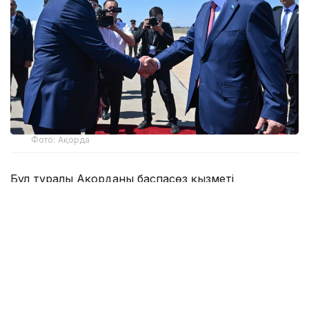
Фото: Ақорда
Бұл туралы Ақорданың баспасөз қызметі
хабарлады.