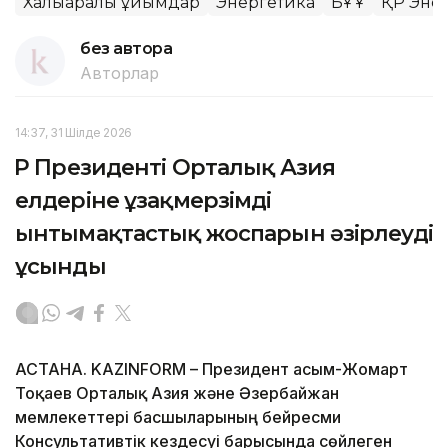
Халықаралық ұйымдар
Энергетика
БҰҰ
ҚР Энер
без автора
Авторлар
14:37, 31 Шілде 2026
ҚР Президенті Орталық Азия
елдеріне ұзақмерзімді
ынтымақтастық жоспарын әзірлеуді
ұсынды
АСТАНА. KAZINFORM – Президент Қасым-Жомарт
Тоқаев Орталық Азия және Әзербайжан
мемлекеттері басшыларының бейресми
Консультативтік кездесуі барысында сөйлеген