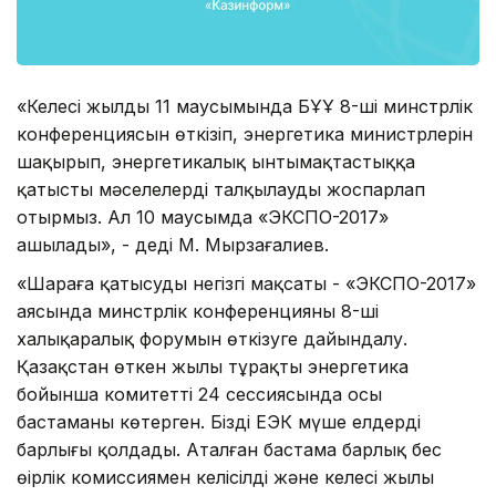
«Келесі жылдың 11 маусымында БҰҰ 8-ші минстрлік
конференциясын өткізіп, энергетика министрлерін
шақырып, энергетикалық ынтымақтастыққа
қатысты мәселелерді талқылауды жоспарлап
отырмыз. Ал 10 маусымда «ЭКСПО-2017»
ашылады», - деді М. Мырзағалиев.
«Шараға қатысудың негізгі мақсаты - «ЭКСПО-2017»
аясында минстрлік конференцияның 8-ші
халықаралық форумын өткізуге дайындалу.
Қазақстан өткен жылы тұрақты энергетика
бойынша комитеттің 24 сессиясында осы
бастаманы көтерген. Бізді ЕЭК мүше елдердің
барлығы қолдады. Аталған бастама барлық бес
өңірлік комиссиямен келісілді және келесі жылы