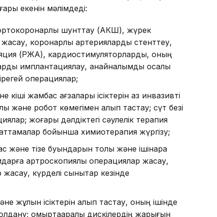
ары екенін мәлімдеді:
ортокоронарлық шунттау (АКШ), жүрек
а жасау, коронарлық артерияларды стенттеу,
бляция (РЖА), кардиостимуляторларды, оның
рды имплантациялау, қанайналымды қосалқы
ірегей операциялар;
е кіші жамбас ағзалары ісіктерін аз инвазивті
ық және робот көмегімен алып тастау; сүт безі
иялар; жоғары дәлдіктегі сәулелік терапия
 хаттамалар бойынша химиотерапия жүргізу;
с және тізе буындарын толық және ішінара
дарға артроскопиялық операциялар жасау,
 жасау, күрделі сынықтар кезінде
не жұлын ісіктерін алып тастау, оның ішінде
қолдану; омыртқааралық дискілердің жарығын