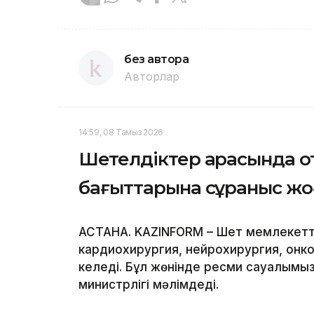
без автора
Авторлар
14:59, 08 Тамыз 2026
Шетелдіктер арасында 
бағыттарына сұраныс ж
АСТАНА. KAZINFORM – Шет мемлекетт
кардиохирургия, нейрохирургия, онк
келеді. Бұл жөнінде ресми сауалымыз
министрлігі мәлімдеді.