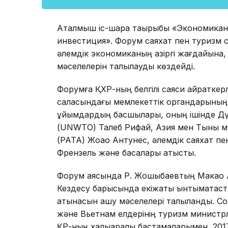
Аталмыш іс-шара тақырыбы «Экономикан
инвестиция». Форум саяхат пен туризм с
әлемдік экономиканың қазіргі жағдайына,
мәселелерін талқылауды көздейді.
Форумға ҚХР-ның белгілі саяси қайратке
саласындағы мемлекеттік органдарының, 
ұйымдардың басшылары, оның ішінде Дү
(UNWTO) Талеб Рифай, Азия мен Тынық м
(PATA) Жоао Антунес, әлемдік саяхат пе
Френзель және басқалары қатысты.
Форум аясында Р. Жошыбаевтың Макао А
Кездесу барысында екіжақты ынтымақтаст
қатынасын ашу мәселелері талқыланды. С
және Вьетнам елдерінің туризм министрле
ҚР-ның халықаралық бастамаларымен, 20