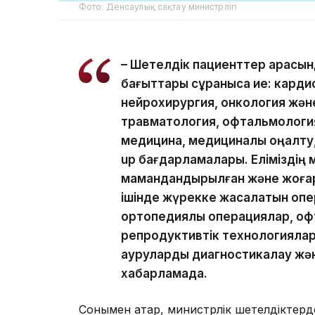
Фото: Денсаулық сақтау министрлігі
– Шетелдік пациенттер арасын
бағыттары сұранысқа ие: кард
нейрохирургия, онкология жән
травматология, офтальмология
медицина, медициналық оңалту,
up бағдарламалары. Еліміздің
мамандандырылған және жоғар
ішінде жүрекке жасалатын опе
ортопедиялық операциялар, офт
репродуктивтік технологиялар
ауруларды диагностикалау және
хабарламада.
Сонымен қатар, министрлік шетелдіктер