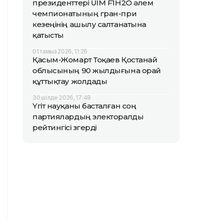
президенттері UIM F1H2O әлем
чемпионатының гран-при
кезеңінің ашылу салтанатына
қатысты
01 тамыз 2026, 11:26
Қасым-Жомарт Тоқаев Қостанай
облысының 90 жылдығына орай
құттықтау жолдады
30 шілде 2026, 17:48
Үгіт науқаны басталған соң
партиялардың электоралды
рейтингісі өзгерді