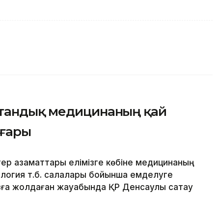
отандық медицинаның қай
оғары
ер азаматтары елімізге көбіне медицинаның
ология т.б. салалары бойынша емделуге
ға жолдаған жауабында ҚР Денсаулық сақтау