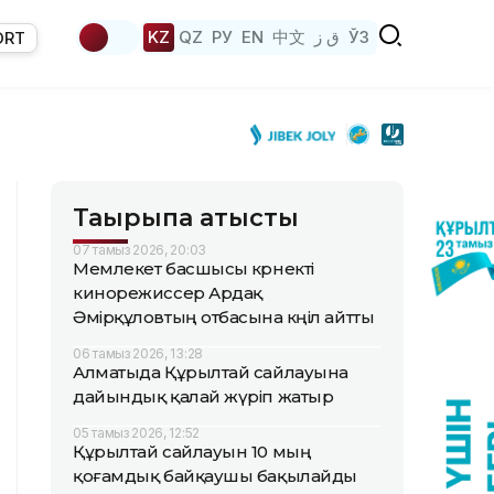
KZ
QZ
РУ
EN
中文
ق ز
ЎЗ
ORT
Тақырыпқа қатысты
07 тамыз 2026, 20:03
Мемлекет басшысы көрнекті
кинорежиссер Ардақ
Әмірқұловтың отбасына көңіл айтты
06 тамыз 2026, 13:28
Алматыда Құрылтай сайлауына
дайындық қалай жүріп жатыр
05 тамыз 2026, 12:52
Құрылтай сайлауын 10 мың
қоғамдық байқаушы бақылайды