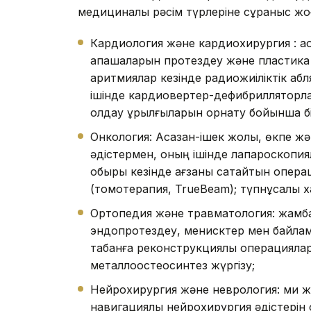
медициналық рәсім түрлеріне сұраныс жоғ
Кардиология және кардиохирургия : а
қақпақшаларын протездеу және пластик
аритмиялар кезінде радиожиіліктік а
ішінде кардиовертер-дефибрилляторла
қолдау құрылғыларын орнату бойынша б
Онкология: Асқазан-ішек жолы, өкпе жән
әдістермен, оның ішінде лапароскопиял
обыры кезінде ағзаны сақтайтын операц
(томотерапия, TrueBeam); түпнұсқалық
Ортопедия және травматология: жамба
эндопротездеу, менисктер мен байлам
табанға реконструкциялық операциялар
металлоостеосинтез жүргізу;
Нейрохирургия және неврология: ми жә
навигациялық нейрохирургия әдістерін 