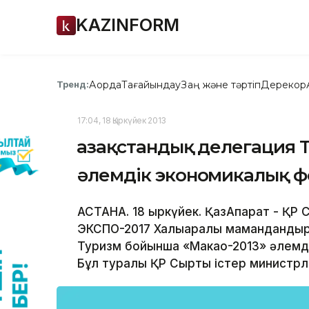
KAZINFORM
Ақорда
Тағайындау
Заң және тәртіп
Дерекқор
Тренд:
17:04, 18 Қыркүйек 2013
Қазақстандық делегация 
әлемдік экономикалық 
АСТАНА. 18 қыркүйек. ҚазАқпарат - ҚР 
ЭКСПО-2017 Халықаралық маманданды
Туризм бойынша «Макао-2013» әлемді
Бұл туралы ҚР Сыртқы істер министрлі