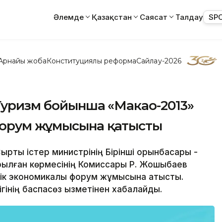
Әлемде
Қазақстан
Саясат
Талдау
SP
Арнайы жоба
Конституциялық реформа
Сайлау-2026
Туризм бойынша «Макао-2013»
форум жұмысына қатысты
Сыртқы істер министрінің Бірінші орынбасары -
рылған көрмесінің Комиссары Р. Жошыбаев
к экономикалық форум жұмысына қатысты.
гінің баспасөз қызметінен хабалайды.