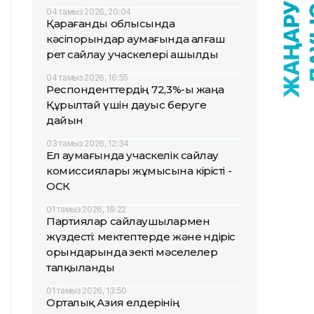
04 тамыз 2026, 20:04
Қарағанды облысында
кәсіпорындар аумағында алғаш
рет сайлау учаскелері ашылды
04 тамыз 2026, 16:55
Респонденттердің 72,3%-ы жаңа
Құрылтай үшін дауыс беруге
дайын
03 тамыз 2026, 12:34
Ел аумағында учаскелік сайлау
комиссиялары жұмысына кірісті -
ОСК
01 тамыз 2026, 19:22
Партиялар сайлаушылармен
жүздесті: мектептерде және өндіріс
орындарында өзекті мәселелер
талқыланды
01 тамыз 2026, 13:50
Орталық Азия елдерінің