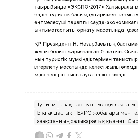
тақырыбында «ЭКСПО-2017» Халықаралық м
елдің туристік басымдықтарымен таныс
әңгімелесуші тарапты сауда-экономикалық
ынтымақтастықты орнату мақсатында Қазақ
ҚР Президенті Н. Назарбаевтың бастама
жылы болып жарияланған болатын. Осыған
ның туристік мүмкіндіктерімен танысты
ілгерілету мақсатында келесі жылы әлем
мәселелерін пысықтауға қол жеткізілді.
Туризм
Қазақстанның сыртқы саясаты
Ықпалдастық
EXPO жобалары мен т
Қазақстанның халықаралық қызметі. Сыр