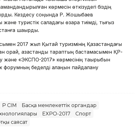
амандандырылған көрмесін өткізудегі біздің
тырды. Кездесу соңында Р. Жошыбаев
 және туристік саладағы өзара тиімді, тығыз
станға шақырды.
сымен 2017 жыл Қытай туризмінің Қазақстандағы
 орай, қазақстандық тараптың бастамасымен ҚР-
ру және «ЭКСПО-2017» көрмесінің тақырыбын
дік форумның беделді алаңын пайдалану
ҚР СІМ
Басқа мемлекеттік органдар
ехнологиялары
EXPO-2017
Спорт
тқы саясат