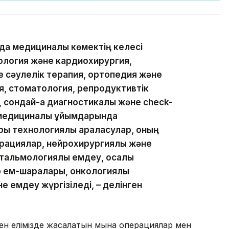
да медициналық көмектің келесі
иология және кардиохирургия,
е сәулелік терапия, ортопедия және
, стоматология, репродуктивтік
 сондай-ақ диагностикалық және check-
 медициналық ұйымдарында
ы технологиялық араласулар, оның
рациялар, нейрохирургиялық және
альмологиялық емдеу, қосалқы
 ем-шаралары, онкологиялық
 емдеу жүргізіледі, – делінген
ден елімізде жасалатын мына операциялар мен