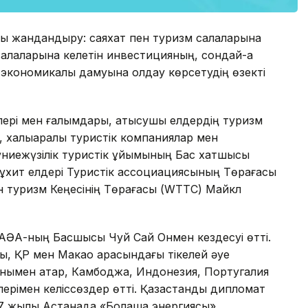
ы жандандыру: саяхат пен туризм салаларына
алаларына келетін инвестицияның, сондай-ақ
 экономикалық дамуына қолдау көрсетудің өзекті
рлері мен ғалымдары, қатысушы елдердің туризм
халықаралық туристік компаниялар мен
ниежүзілік туристік ұйымының Бас хатшысы
ұхит елдері Туристік ассоциациясының Төрағасы
н туризм Кеңесінің Төрағасы (WTTC) Майкл
ӘА-ның Басшысы Чуй Сай Онмен кездесуі өтті.
ық, ҚР мен Макао арасындағы тікелей әуе
онымен қатар, Камбоджа, Индонезия, Португалия
рімен келіссөздер өтті. Қазақстандық дипломат
17 жылы Астанада «Болашақ энергиясы»